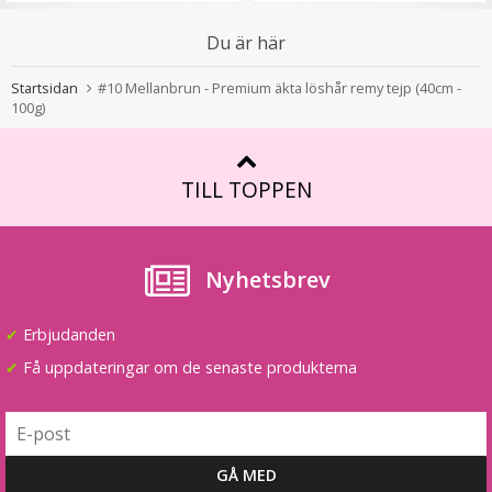
Du är här
Syntetiskt löshår Gloriatråd rakt - Mellanblond #22/613
Startsidan
#10 Mellanbrun - Premium äkta löshår remy tejp (40cm -
100g)
★
★
★
★
★
TILL TOPPEN
199 kr
VÄLJ
Nyhetsbrev
✔
Erbjudanden
✔
Få uppdateringar om de senaste produkterna