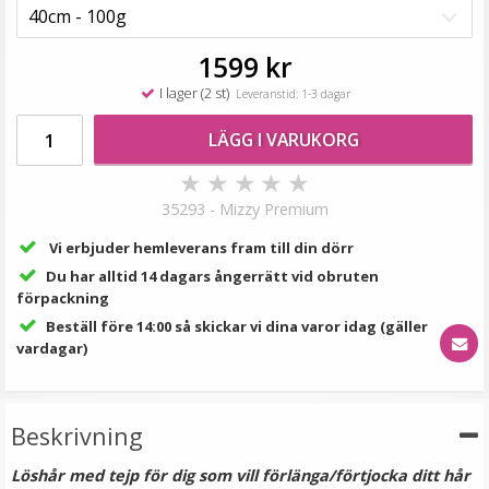
189 kr
VÄLJ
1599 kr
I lager (2 st)
Leveranstid: 1-3 dagar
LÄGG I VARUKORG
★
★
★
★
★
35293 - Mizzy Premium
Vi erbjuder hemleverans fram till din dörr
Du har alltid 14 dagars ångerrätt vid obruten
förpackning
Tejp till löshår - 2.7m
Beställ före 14:00 så skickar vi dina varor idag (gäller
vardagar)
★
★
★
★
★
Beskrivning
149 kr
Löshår med tejp för dig som vill förlänga/förtjocka ditt hår