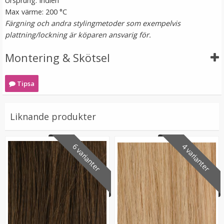
Ursprung: Indien
Max värme: 200 °C
Färgning och andra stylingmetoder som exempelvis
plattning/lockning är köparen ansvarig för.
Montering & Skötsel
Tipsa
Mizzy Tangler brush - Leopardmönster rosa
Liknande produkter
★
★
★
★
★
6 varianter
4 varianter
99 kr
LÄGG I VARUKORG