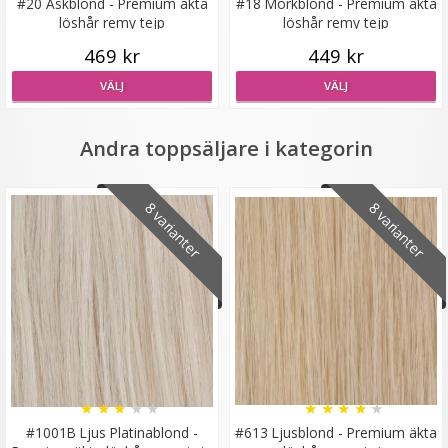
#20 Askblond - Premium äkta
#18 Mörkblond - Premium äkta
löshår remy tejp
löshår remy tejp
469 kr
449 kr
Syntetiskt löshår Gloriatråd lockigt - Mörkblond #16/68
VÄLJ
VÄLJ
Andra toppsäljare i kategorin
★
★
★
★
★
8 varianter
8 varianter
199 kr
LÄGG I VARUKORG
★
★
★
★
★
★
★
★
★
★
#1001B Ljus Platinablond -
#613 Ljusblond - Premium äkta