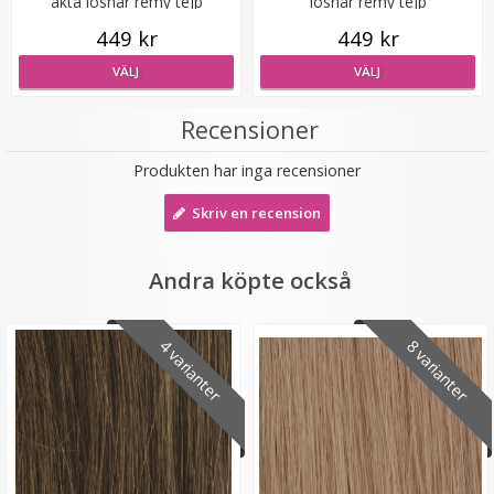
äkta löshår remy tejp
löshår remy tejp
449 kr
449 kr
VÄLJ
VÄLJ
Recensioner
Microringar ca: 200st - Svarta
Produkten har inga recensioner
Skriv en recension
Andra köpte också
99 kr
4 varianter
8 varianter
LÄGG I VARUKORG