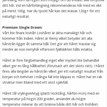
ditt hår. Vid en hårförlängning rekommenderas hår med en vikt
på minst 100g. Har du tjockt hår kan det krävas 120g+ för ett
naturligt resultat.
Premium Single Drawn:
Vårt lite finare löshår! Löshåret är äkta mänskligt hår och
kommer från Indien. Håret är Remy vilket betyder att alla
hårstrån ligger åt samma håll. Det gör att håret trasslar sig
mindre än non-remyhår eftersom fjällskikten hålls intakta.
#6 Mellanbrun - Original äkta löshår remy nagelslingor
Håret är före färgbehandling inget eller mycket lite behandlat
vilket ger en lång hållbarhet (förutsatt att det sköts rätt). I håret
finns alla längder av hårstrån vilket ger ett naturligt resultat från
början och behöver i många fall inte klippas in. Håret har en rak
struktur men ibland med ett visst självfall.
189 kr
Håret tål stylingverktyg (platt/-locktång, hårfön m.m) med en
VÄLJ
temperatur på högst 200 grader, använder du högre
temperatur riskerar du att bränna både ditt hår och löshåret.