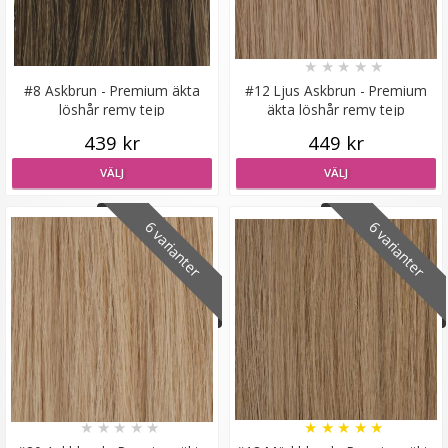
★
★
★
★
★
#8 Askbrun - Premium äkta
#12 Ljus Askbrun - Premium
löshår remy tejp
äkta löshår remy tejp
#16 Ljusbrun - Original äkta löshår remy nagelslingor
439 kr
449 kr
VÄLJ
VÄLJ
★
★
★
★
★
6 varianter
6 varianter
189 kr
VÄLJ
★
★
★
★
★
★
★
★
★
★