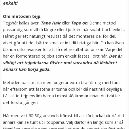
enkelt!
LÄGG I VARUKORG
Om metoden tejp:
Tejphår kallas även
Tape Hair
eller
Tape on
. Denna metod
passar dig som vill få längre eller tjockare hår snabbt och enkelt.
Håret ger ett naturligt resultat då det monteras del för del,
vilket gör att det bättre smälter in i ditt riktiga hår. Du kan även
blanda olika nyanser för att få det resultat du önskar. Varje del
har en förmonterad tejpbit som enkelt fästes i ditt hår.
Det är
viktigt att tejpdelarna fäster mot varandra då löshåret
annars kan börja glida.
Mizzy Tangler brush - Zebramönster vit
Metoden passar alla men fungerar extra bra för dig med tunt
hår eftersom att fästena är tunna och blir då nästintill osynliga.
Låt alltid tejpens lim härda i minst 48 timmar innan du tvättar
★
★
★
★
★
det första gången.
99 kr
Hår med vikt 60-80g används främst till att förtjocka hår då det
annars kan se tunt ut i topparna. Välj därför en längd som är så
LÄGG I VARUKORG
jämnlång som din egen som möjligt om du endast ska förtjocka