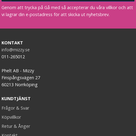
Genom att trycka på Gå med så accepterar du våra villkor och att
vi lagrar din e-postadress för att skicka ut nyhetsbrev.
KONTAKT
info@mizzy.se
011-265012
Phelt AB - Mizzy
Finspångsvägen 27
60213 Norrköping
KUNDTJÄNST
Frågor & Svar
Köpvillkor
Retur & Ånger
Kontakt