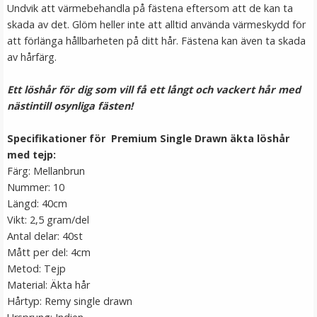
Undvik att värmebehandla på fästena eftersom att de kan ta
skada av det. Glöm heller inte att alltid använda värmeskydd för
att förlänga hållbarheten på ditt hår. Fästena kan även ta skada
av hårfärg.
Ett löshår för dig som vill få ett långt och vackert hår med
nästintill osynliga fästen!
Specifikationer för Premium Single Drawn äkta löshår
Platt tång för isättning av microringar - Svart
med tejp:
Färg: Mellanbrun
Nummer: 10
★
★
★
★
★
Längd: 40cm
Vikt: 2,5 gram/del
199 kr
Antal delar: 40st
249 kr
Mått per del: 4cm
Metod: Tejp
LÄGG I VARUKORG
Material: Äkta hår
Hårtyp: Remy single drawn