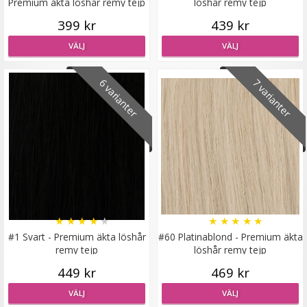
Premium äkta löshår remy tejp
löshår remy tejp
399 kr
439 kr
Diadem med fläta Svart
VÄLJ
VÄLJ
6 varianter
7 varianter
★
★
★
★
★
89 kr
129 kr
LÄGG I VARUKORG
★
★
★
★
★
★
★
★
★
★
#1 Svart - Premium äkta löshår
#60 Platinablond - Premium äkta
remy tejp
löshår remy tejp
449 kr
469 kr
VÄLJ
VÄLJ