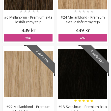
★
★
★
★
★
★
★
★
★
★
#6 Mellanbrun - Premium äkta
#24 Mellanblond - Premium
löshår remy tejp
äkta löshår remy tejp
439 kr
449 kr
VÄLJ
VÄLJ
Rundad tång för isättning av microringar - Svart
2 varianter
4 varianter
149 kr
249 kr
LÄGG I VARUKORG
★
★
★
★
★
#22 Mellanblond - Premium
#1B Svartbrun - Premium äkta