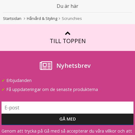
Du är här
Startsidan
Hårvård & Styling
Scrunchies
TILL TOPPEN
Nyhetsbrev
✔
Erbjudanden
✔
Få uppdateringar om de senaste produkterna
Genom att trycka på Gå med så accepterar du våra villkor och att