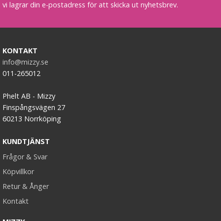
vi lagrar din e-postadress för att skicka ut nyhetsbrev.
KONTAKT
info@mizzy.se
011-265012
Phelt AB - Mizzy
Finspångsvägen 27
60213 Norrköping
KUNDTJÄNST
Frågor & Svar
Köpvillkor
Retur & Ånger
Kontakt