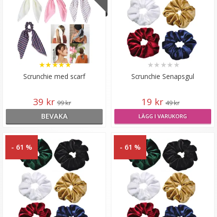
★
★
★
★
★
★
★
★
★
★
Scrunchie med scarf
Scrunchie Senapsgul
39 kr
19 kr
99 kr
49 kr
BEVAKA
LÄGG I VARUKORG
- 61 %
- 61 %