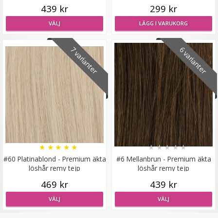
439 kr
299 kr
VÄLJ
LÄGG I VARUKORG
7 varianter
6 varianter
★
★
★
★
★
★
★
★
★
★
#60 Platinablond - Premium äkta
#6 Mellanbrun - Premium äkta
löshår remy tejp
löshår remy tejp
469 kr
439 kr
VÄLJ
VÄLJ