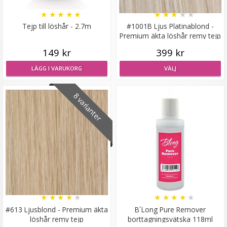
★
★
★
★
★
★
★
★
★
★
Tejp till löshår - 2.7m
#1001B Ljus Platinablond -
Premium äkta löshår remy tejp
149 kr
399 kr
LÄGG I VARUKORG
VÄLJ
8 varianter
★
★
★
★
★
★
★
★
★
★
#613 Ljusblond - Premium äkta
B´Long Pure Remover
löshår remy tejp
borttagningsvätska 118ml