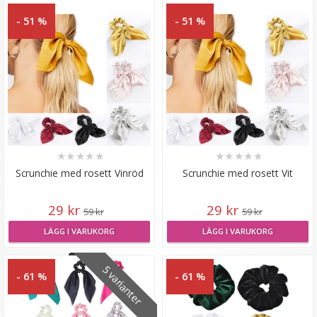
- 51 %
- 51 %
★
★
★
★
★
★
★
★
★
★
Scrunchie med rosett Vinröd
Scrunchie med rosett Vit
29 kr
29 kr
59 kr
59 kr
LÄGG I VARUKORG
LÄGG I VARUKORG
5 varianter
- 61 %
- 61 %