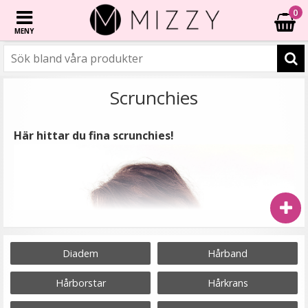
0
MENY
Scrunchies
Här hittar du fina scrunchies!
Diadem
Hårband
Hårborstar
Hårkrans