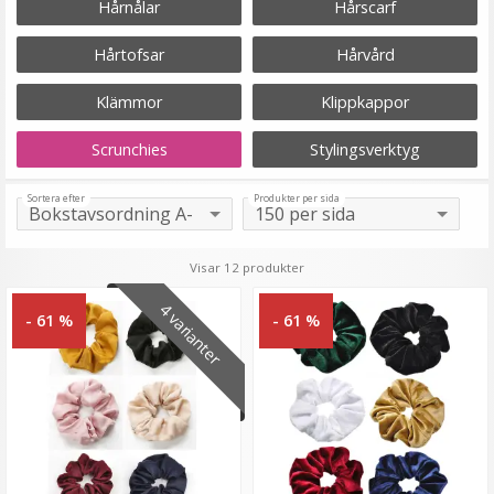
Hårnålar
Hårscarf
Hårtofsar
Hårvård
Klämmor
Klippkappor
Scrunchies
Stylingsverktyg
Sortera efter
Produkter per sida
Visar 12 produkter
4 varianter
- 61 %
- 61 %
Scrunchies är en het hårtrend som ger liv åt din frisyr.
Scrunchien är en tygbeklädd tofs, det är en
gummisnodd med ett fluffigt yttre helt enkelt. De var