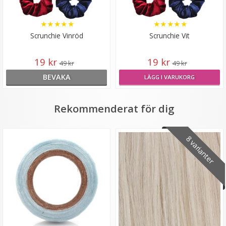
★
★
★
★
★
★
★
★
★
★
Scrunchie Vinröd
Scrunchie Vit
19 kr
19 kr
49 kr
49 kr
BEVAKA
LÄGG I VARUKORG
Rekommenderat för dig
8 varianter