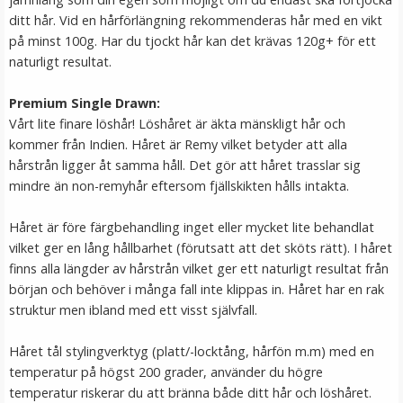
ditt hår. Vid en hårförlängning rekommenderas hår med en vikt
på minst 100g. Har du tjockt hår kan det krävas 120g+ för ett
naturligt resultat.
Premium Single Drawn:
Vårt lite finare löshår! Löshåret är äkta mänskligt hår och
kommer från Indien. Håret är Remy vilket betyder att alla
hårstrån ligger åt samma håll. Det gör att håret trasslar sig
mindre än non-remyhår eftersom fjällskikten hålls intakta.
Mizzy Tangler brush - Zebramönster vit
Håret är före färgbehandling inget eller mycket lite behandlat
vilket ger en lång hållbarhet (förutsatt att det sköts rätt). I håret
finns alla längder av hårstrån vilket ger ett naturligt resultat från
★
★
★
★
★
början och behöver i många fall inte klippas in. Håret har en rak
struktur men ibland med ett visst självfall.
99 kr
Håret tål stylingverktyg (platt/-locktång, hårfön m.m) med en
LÄGG I VARUKORG
temperatur på högst 200 grader, använder du högre
temperatur riskerar du att bränna både ditt hår och löshåret.