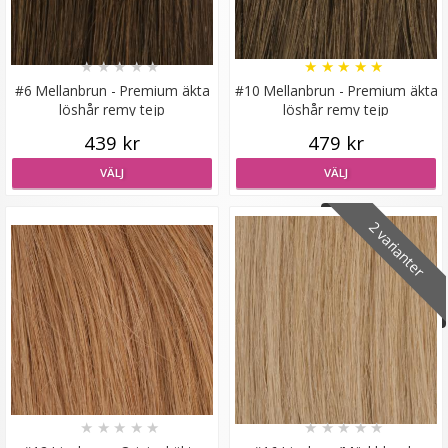
★
★
★
★
★
★
★
★
★
★
#6 Mellanbrun - Premium äkta
#10 Mellanbrun - Premium äkta
löshår remy tejp
löshår remy tejp
Microringar ca: 200st - Svarta
439 kr
479 kr
VÄLJ
VÄLJ
2 varianter
99 kr
LÄGG I VARUKORG
★
★
★
★
★
★
★
★
★
★