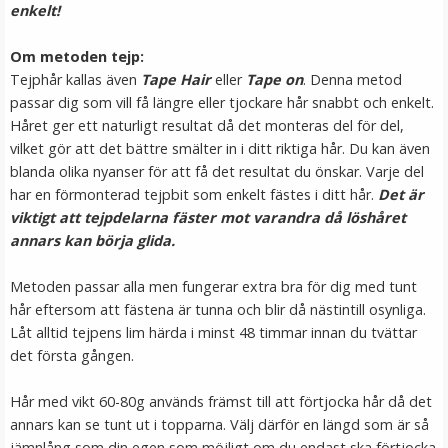
enkelt!
VÄLJ
Om metoden tejp:
Tejphår kallas även
Tape Hair
eller
Tape on
. Denna metod
passar dig som vill få längre eller tjockare hår snabbt och enkelt.
Håret ger ett naturligt resultat då det monteras del för del,
vilket gör att det bättre smälter in i ditt riktiga hår. Du kan även
blanda olika nyanser för att få det resultat du önskar. Varje del
har en förmonterad tejpbit som enkelt fästes i ditt hår.
Det är
viktigt att tejpdelarna fäster mot varandra då löshåret
annars kan börja glida.
Tejp till löshår - 2.7m
Metoden passar alla men fungerar extra bra för dig med tunt
hår eftersom att fästena är tunna och blir då nästintill osynliga.
Låt alltid tejpens lim härda i minst 48 timmar innan du tvättar
det första gången.
149 kr
Hår med vikt 60-80g används främst till att förtjocka hår då det
annars kan se tunt ut i topparna. Välj därför en längd som är så
LÄGG I VARUKORG
jämnlång som din egen som möjligt om du endast ska förtjocka