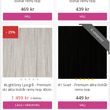
löshår remy tejp
löshår remy tejp
469 kr
439 kr
VÄLJ
VÄLJ
Syntetiskt löshår Gloriatråd lockigt - Mörkblond #16/68
6 varianter
- 25%
★
★
★
★
★
199 kr
LÄGG I VARUKORG
★
★
★
★
★
★
★
★
★
★
#LightGrey Ljusgrå - Premium
#1 Svart - Premium äkta löshår
(A) äkta löshår remy tejp 40cm-
remy tejp
80g
1 499 kr
449 kr
1 999 kr
LÄGG I VARUKORG
VÄLJ