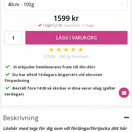
99 kr
LÄGG I VARUKORG
1599 kr
I lager (2 st)
Leveranstid: 1-3 dagar
LÄGG I VARUKORG
★
★
★
★
★
37008 - Mizzy Premium
Vi erbjuder hemleverans fram till din dörr
Du har alltid 14 dagars ångerrätt vid obruten
förpackning
#8 Mellanbrun - Original äkta löshår remy nagelslingor
Beställ före 14:00 så skickar vi dina varor idag (gäller
vardagar)
★
★
★
★
★
Beskrivning
189 kr
Löshår med tejp för dig som vill förlänga/förtjocka ditt hår