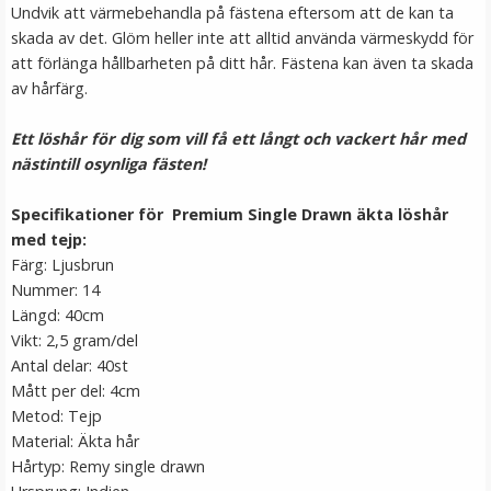
Undvik att värmebehandla på fästena eftersom att de kan ta
skada av det. Glöm heller inte att alltid använda värmeskydd för
att förlänga hållbarheten på ditt hår. Fästena kan även ta skada
av hårfärg.
Ett löshår för dig som vill få ett långt och vackert hår med
nästintill osynliga fästen!
Specifikationer för Premium Single Drawn äkta löshår
Platt tång för isättning av microringar - Svart
med tejp:
Färg: Ljusbrun
Nummer: 14
★
★
★
★
★
Längd: 40cm
Vikt: 2,5 gram/del
199 kr
Antal delar: 40st
249 kr
Mått per del: 4cm
Metod: Tejp
LÄGG I VARUKORG
Material: Äkta hår
Hårtyp: Remy single drawn