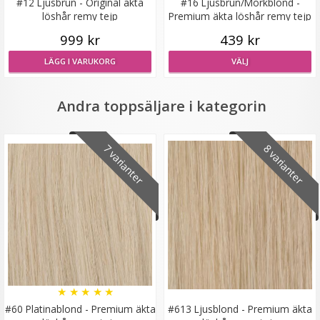
#12 Ljusbrun - Original äkta
#16 Ljusbrun/Mörkblond -
löshår remy tejp
Premium äkta löshår remy tejp
999 kr
439 kr
LÄGG I VARUKORG
VÄLJ
Diadem med rosett
Andra toppsäljare i kategorin
★
★
★
★
★
7 varianter
8 varianter
79 kr
129 kr
VÄLJ
★
★
★
★
★
#60 Platinablond - Premium äkta
#613 Ljusblond - Premium äkta