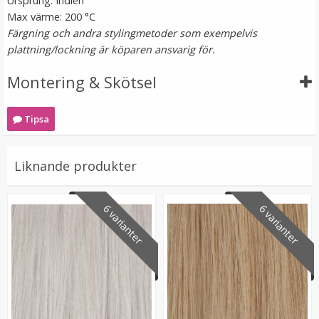
Ursprung: Indien
Max värme: 200 °C
Färgning och andra stylingmetoder som exempelvis
plattning/lockning är köparen ansvarig för.
Montering & Skötsel
Tipsa
#6 Mellanbrun - Original äkta löshår remy nagelslingor
Liknande produkter
★
★
★
★
★
6 varianter
6 varianter
189 kr
VÄLJ