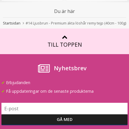
Du är här
Diadem snurrad Guld
Startsidan
#14 Ljusbrun - Premium äkta löshår remy tejp (40cm - 100g)
★
★
★
★
★
TILL TOPPEN
59 kr
89 kr
Nyhetsbrev
LÄGG I VARUKORG
✔
Erbjudanden
✔
Få uppdateringar om de senaste produkterna