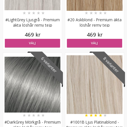
★
★
★
★
★
★
★
★
★
★
#LightGrey Ljusgrå - Premium
#20 Askblond - Premium äkta
äkta löshår remy tejp
löshår remy tejp
469 kr
469 kr
VÄLJ
VÄLJ
Diadem med fläta Svart
6 varianter
8 varianter
★
★
★
★
★
89 kr
129 kr
LÄGG I VARUKORG
★
★
★
★
★
★
★
★
★
★
#DarkGrey Mörkgrå - Premium
#1001B Ljus Platinablond -