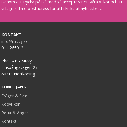
Genom att trycka på Gå med så accepterar du våra villkor och att
vi lagrar din e-postadress för att skicka ut nyhetsbrev.
KONTAKT
info@mizzy.se
011-265012
Phelt AB - Mizzy
Finspångsvägen 27
60213 Norrköping
KUNDTJÄNST
Frågor & Svar
Köpvillkor
Retur & Ånger
Kontakt