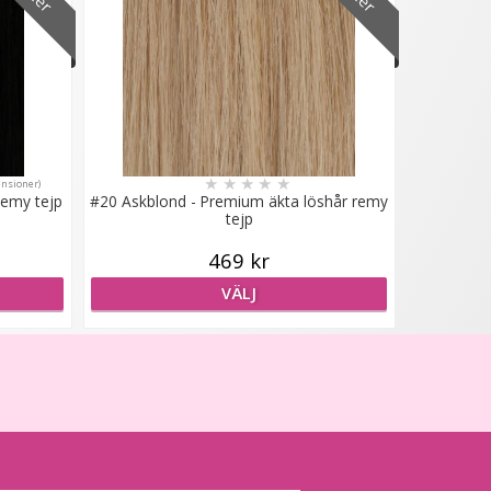
★
★
★
★
★
ensioner)
remy tejp
#20 Askblond - Premium äkta löshår remy
tejp
469 kr
VÄLJ