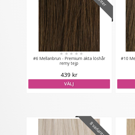
★
★
★
★
★
#6 Mellanbrun - Premium äkta löshår
#10 Me
remy tejp
439 kr
VÄLJ
8 varianter