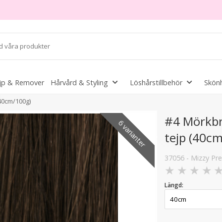
jp & Remover
Hårvård & Styling
Löshårstillbehör
Skönh
40cm/100g)
#4 Mörkbr
6 varianter
tejp (40c
er
37056 - Mizzy P
★
★
★
★
Längd: