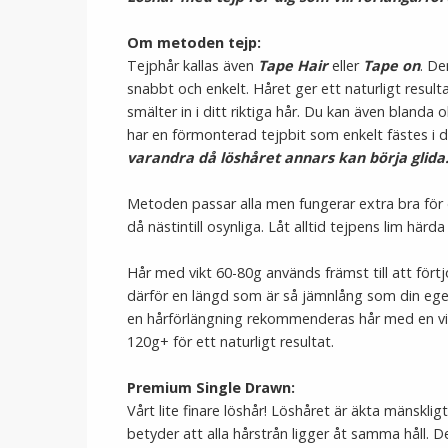
Om metoden tejp:
Tejphår kallas även
Tape Hair
eller
Tape on
. De
snabbt och enkelt. Håret ger ett naturligt result
smälter in i ditt riktiga hår. Du kan även blanda o
har en förmonterad tejpbit som enkelt fästes i d
varandra då löshåret annars kan börja glida
Metoden passar alla men fungerar extra bra för 
då nästintill osynliga. Låt alltid tejpens lim här
Hår med vikt 60-80g används främst till att förtj
därför en längd som är så jämnlång som din egen
en hårförlängning rekommenderas hår med en vik
120g+ för ett naturligt resultat.
Premium Single Drawn:
Vårt lite finare löshår! Löshåret är äkta mänskli
betyder att alla hårstrån ligger åt samma håll. D