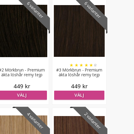
6 varianter
6 varianter
★
★
★
★
★
(2
#2 Mörkbrun - Premium
#3 Mörkbrun - Premium
recensioner)
äkta löshår remy tejp
äkta löshår remy tejp
449 kr
449 kr
VÄLJ
VÄLJ
4 varianter
2 varianter