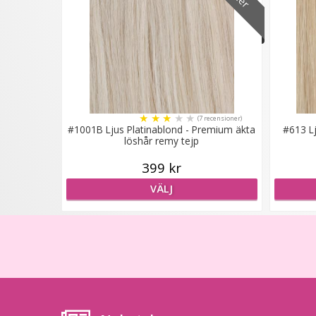
★
★
★
★
★
(7 recensioner)
#1001B Ljus Platinablond - Premium äkta
#613 L
löshår remy tejp
399 kr
VÄLJ