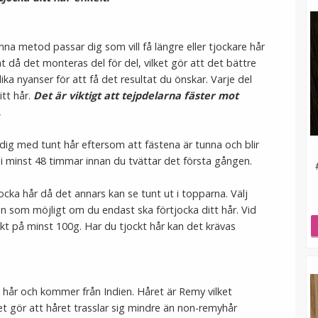
nna metod passar dig som vill få längre eller tjockare hår
at då det monteras del för del, vilket gör att det bättre
lika nyanser för att få det resultat du önskar. Varje del
itt hår.
Det är viktigt att tejpdelarna fäster mot
.
dig med tunt hår eftersom att fästena är tunna och blir
da i minst 48 timmar innan du tvättar det första gången.
ocka hår då det annars kan se tunt ut i topparna. Välj
 som möjligt om du endast ska förtjocka ditt hår. Vid
t på minst 100g. Har du tjockt hår kan det krävas
gt hår och kommer från Indien. Håret är Remy vilket
et gör att håret trasslar sig mindre än non-remyhår