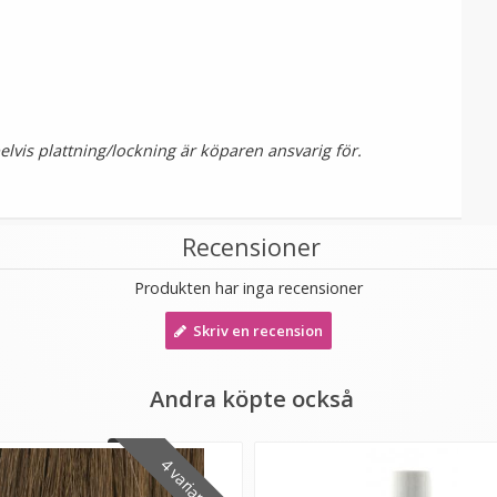
vis plattning/lockning är köparen ansvarig för.
Recensioner
Produkten har inga recensioner
Skriv en recension
Andra köpte också
4 varianter