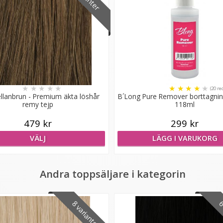
★
★
★
★
★
★
★
★
★
★
(20 re
llanbrun - Premium äkta löshår
B´Long Pure Remover borttagni
remy tejp
118ml
479 kr
299 kr
VÄLJ
LÄGG I VARUKORG
Andra toppsäljare i kategorin
8 varianter
6 