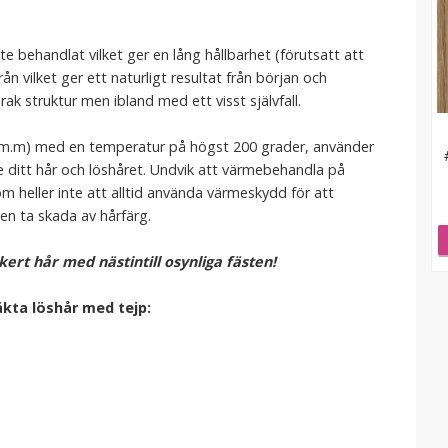
te behandlat vilket ger en lång hållbarhet (förutsatt att
rån vilket ger ett naturligt resultat från början och
 rak struktur men ibland med ett visst självfall.
ön m.m) med en temperatur på högst 200 grader, använder
 ditt hår och löshåret. Undvik att värmebehandla på
m heller inte att alltid använda värmeskydd för att
ven ta skada av hårfärg.
ckert hår med nästintill osynliga fästen!
äkta löshår med tejp: