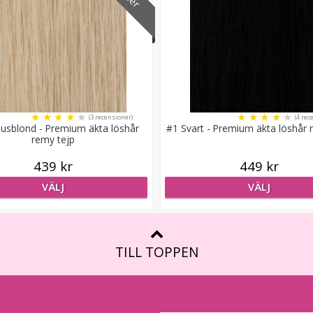
★
★
★
★
★
★
★
★
★
★
(3 recensioner)
(4 rec
jusblond - Premium äkta löshår
#1 Svart - Premium äkta löshår 
remy tejp
439 kr
449 kr
VÄLJ
VÄLJ
TILL TOPPEN