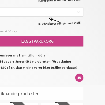
Kontrollera att du valt rätt!
★
★
★
★
★
★
★
★
★
★
(2
#8 Mellanbrun - Original
Mizzy Tangler brush -
recensioner)
Kontrollera att du valt rätt!
äkta löshår remy
Leopardmönster rosa
nagelslingor
189 kr
99 kr
nstid: 1-3 dagar
VÄLJ
LÄGG I VARUKORG
LÄGG I VARUKORG
hemleverans fram till din dörr
d 14 dagars ångerrätt vid obruten förpackning
4:00 så skickar vi dina varor idag (gäller vardagar)
Liknande produkter