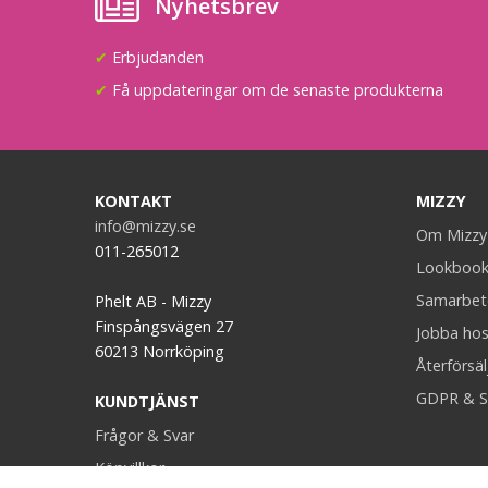
Nyhetsbrev
✔
Erbjudanden
✔
Få uppdateringar om de senaste produkterna
KONTAKT
MIZZY
info@mizzy.se
Om Mizzy
011-265012
Lookboo
Samarbet
Phelt AB - Mizzy
Finspångsvägen 27
Jobba hos
60213 Norrköping
Återförsäl
GDPR & S
KUNDTJÄNST
Frågor & Svar
Köpvillkor