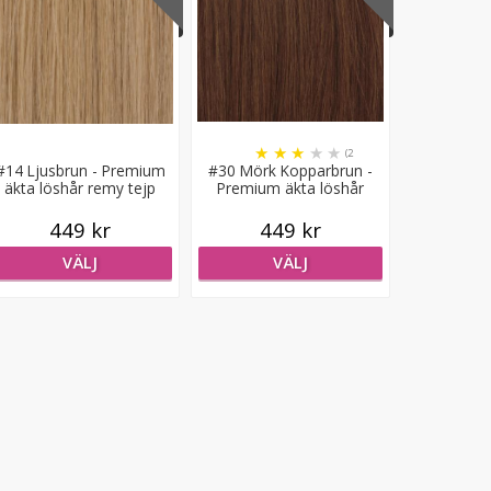
★
★
★
★
★
(2
#14 Ljusbrun - Premium
#30 Mörk Kopparbrun -
recensioner)
äkta löshår remy tejp
Premium äkta löshår
remy tejp
449 kr
449 kr
VÄLJ
VÄLJ