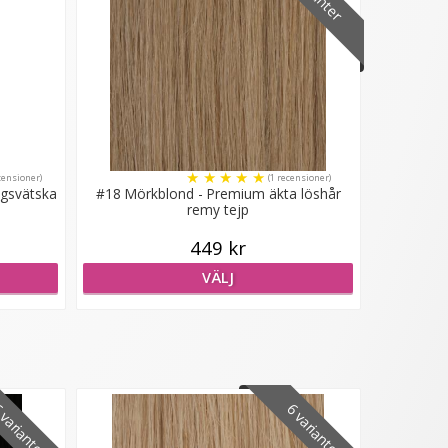
★
★
★
★
★
censioner)
(1 recensioner)
ngsvätska
#18 Mörkblond - Premium äkta löshår
remy tejp
449 kr
VÄLJ
varianter
6 varianter