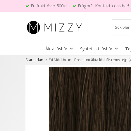
Fri frakt över 500kr
Frågor? Kontakta oss här!
Äkta löshår
Syntetiskt löshår
Te
Startsidan
#4 Mörkbrun - Premium äkta löshår remy tejp (
Andra kunder köpte även
6 variant