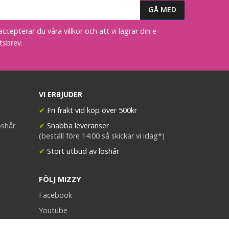
epterar du våra villkor och att vi lagrar din e-
tsbrev.
VI ERBJUDER
✔
Fri frakt vid köp över 500kr
öshår
✔
Snabba leveranser
(beställ före 14:00 så skickar vi idag*)
✔
Stort utbud av löshår
FÖLJ MIZZY
Facebook
Youtube
Instagram