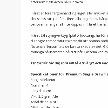
eftersom fjällskikten hålls intakta.
Håret är före färgbehandling inget eller mycket li
det sköts rätt). I håret finns alla längder av hårst
behöver i många fall inte klippas in. Håret har en
Håret tål stylingverktyg (platt/-locktång, hårf
du högre temperatur riskerar du att bränna både
fästena eftersom att de kan ta skada av det. Glö
förlänga hållbarheten på ditt hår. Fästena kan ä
Ett löshår för dig som vill få ett långt och va
Specifikationer för Premium Single Drawn 
Färg: Mörkbrun
Nummer: 4
Längd: 40cm
Vikt: 2,5 gram/del
Antal delar: 40st
Mått per del: 4cm