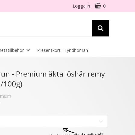
Logga in
0
etstillbehör
Presentkort
Fyndhörnan
☓
un - Premium äkta löshår remy
m/100g)
6 varianter
remium
★