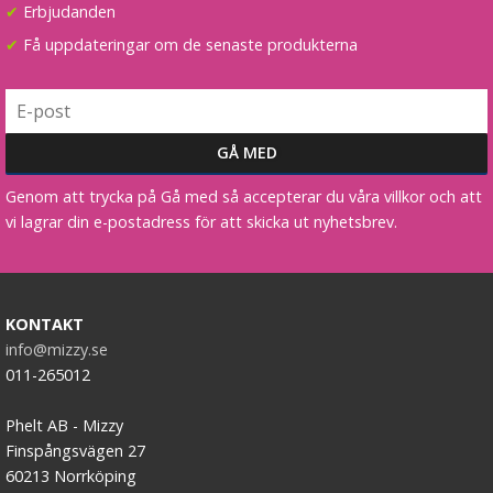
✔
Erbjudanden
✔
Få uppdateringar om de senaste produkterna
Syntetiskt löshår Gloriatråd rakt - Blond #22
Genom att trycka på Gå med så accepterar du våra villkor och att
vi lagrar din e-postadress för att skicka ut nyhetsbrev.
★
★
★
★
★
199 kr
KONTAKT
VÄLJ
info@mizzy.se
011-265012
Phelt AB - Mizzy
Finspångsvägen 27
60213 Norrköping