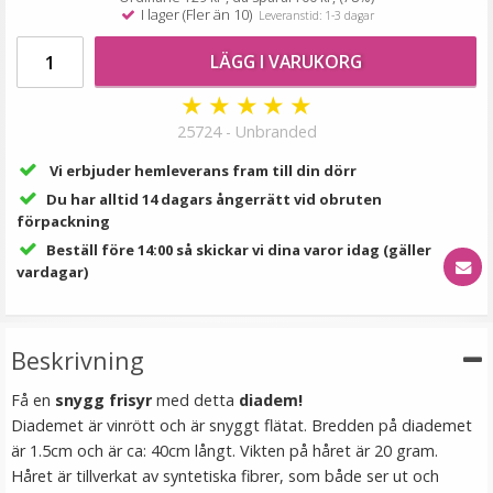
59 kr
I lager (Fler än 10)
Leveranstid: 1-3 dagar
89 kr
LÄGG I VARUKORG
LÄGG I VARUKORG
★
★
★
★
★
25724 - Unbranded
Vi erbjuder hemleverans fram till din dörr
Du har alltid 14 dagars ångerrätt vid obruten
förpackning
Beställ före 14:00 så skickar vi dina varor idag (gäller
vardagar)
Hårklämma rosett - Blå
Beskrivning
Få en
snygg frisyr
med detta
diadem!
Diademet är vinrött och är snyggt flätat. Bredden på diademet
★
★
★
★
★
är 1.5cm och är ca: 40cm långt. Vikten på håret är 20 gram.
Håret är tillverkat av syntetiska fibrer, som både ser ut och
19 kr