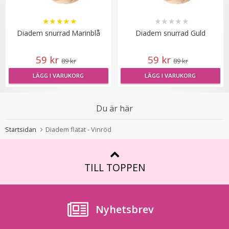
★
★
★
★
★
★
★
★
★
★
Diadem snurrad Marinblå
Diadem snurrad Guld
59 kr
59 kr
89 kr
89 kr
LÄGG I VARUKORG
LÄGG I VARUKORG
Tejp till löshår - 2.7m
Du är här
Startsidan
Diadem flätat - Vinröd
149 kr
TILL TOPPEN
LÄGG I VARUKORG
Nyhetsbrev