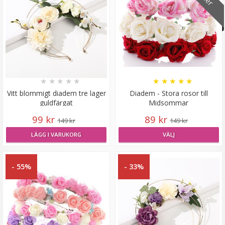
★
★
★
★
★
★
★
★
★
★
Hårband med kattöron Blå
Vitt blommigt diadem tre lager
Diadem - Stora rosor till
guldfärgat
Midsommar
99 kr
89 kr
149 kr
149 kr
★
★
★
★
★
LÄGG I VARUKORG
VÄLJ
39 kr
- 55%
- 33%
79 kr
LÄGG I VARUKORG