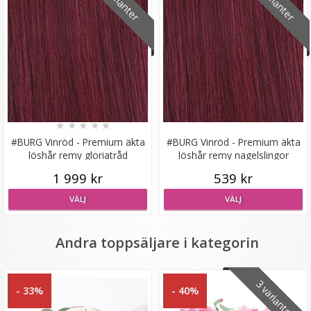
2 varianter
2 varianter
★
★
★
★
★
#BURG Vinröd - Premium äkta
#BURG Vinröd - Premium äkta
Syntetiskt löshår Gloriatråd rakt - Mörkbrun #8A
löshår remy gloriatråd
löshår remy nagelslingor
1 999 kr
539 kr
VÄLJ
VÄLJ
★
★
★
★
★
199 kr
Andra toppsäljare i kategorin
VÄLJ
3 varianter
- 33%
- 40%