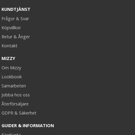
KUNDTJÄNST
Frågor & Svar
Köpvillkor
#613 Ljusblond - Hästsvans vågig rosett
Retur & Ånger
Kontakt
★
★
★
★
★
MIZZY
Om Mizzy
199 kr
Lookbook
LÄGG I VARUKORG
Samarbeten
Jobba hos oss
Återförsäljare
GDPR & Säkerhet
GUIDER & INFORMATION
Färgkarta