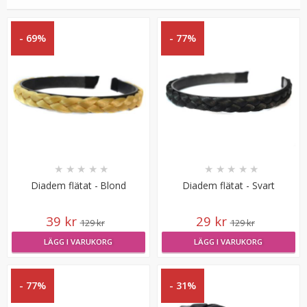
49 kr
LÄGG I VARUKORG
- 69%
- 77%
★
★
★
★
★
★
★
★
★
★
Diadem flätat - Blond
Diadem flätat - Svart
Syntetiskt löshår Gloriatråd rakt - Mörkbrun #6B
39 kr
29 kr
129 kr
129 kr
LÄGG I VARUKORG
LÄGG I VARUKORG
★
★
★
★
★
199 kr
- 77%
- 31%