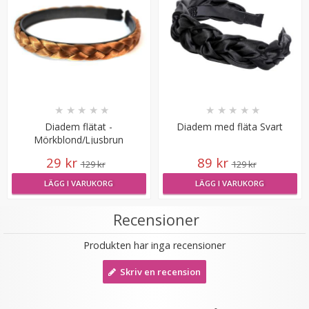
VÄLJ
★
★
★
★
★
★
★
★
★
★
Diadem flätat -
Diadem med fläta Svart
Mörkblond/Ljusbrun
29 kr
89 kr
129 kr
129 kr
Scrunchie Märkblå
LÄGG I VARUKORG
LÄGG I VARUKORG
Recensioner
★
★
★
★
★
Produkten har inga recensioner
19 kr
Skriv en recension
49 kr