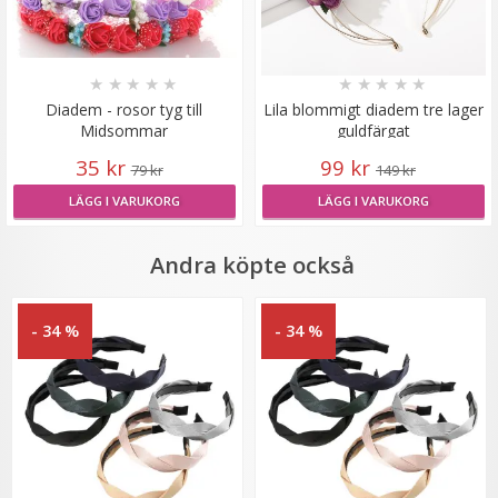
★
★
★
★
★
★
★
★
★
★
Diadem - rosor tyg till
Lila blommigt diadem tre lager
Midsommar
guldfärgat
35 kr
99 kr
79 kr
149 kr
Scrunchie med rosett Vinröd
LÄGG I VARUKORG
LÄGG I VARUKORG
Andra köpte också
★
★
★
★
★
- 34 %
- 34 %
29 kr
59 kr
LÄGG I VARUKORG