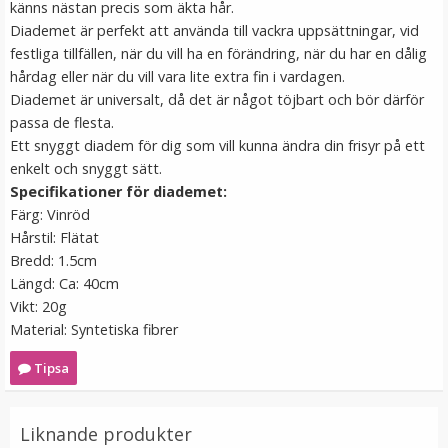
känns nästan precis som äkta hår.
59 kr
Diademet är perfekt att använda till vackra uppsättningar, vid
festliga tillfällen, när du vill ha en förändring, när du har en dålig
LÄGG I VARUKORG
hårdag eller när du vill vara lite extra fin i vardagen.
Diademet är universalt, då det är något töjbart och bör därför
passa de flesta.
Ett snyggt diadem för dig som vill kunna ändra din frisyr på ett
enkelt och snyggt sätt.
Specifikationer för diademet:
Färg: Vinröd
Hårstil: Flätat
Bredd: 1.5cm
Längd: Ca: 40cm
Scrunchie Vit
Vikt: 20g
Material: Syntetiska fibrer
Tipsa
★
★
★
★
★
19 kr
Liknande produkter