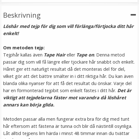
VÄLJ
Beskrivning
Löshår med tejp för dig som vill förlänga/förtjocka ditt hår
enkelt!
Om metoden tejp:
Tejphår kallas även
Tape Hair
eller
Tape on
. Denna metod
passar dig som vill få längre eller tjockare hår snabbt och enkelt.
Håret ger ett naturligt resultat då det monteras del för del,
vilket gör att det bättre smälter in i ditt riktiga hår. Du kan även
#8 Mellanbrun - Original äkta löshår remy nagelslingor
blanda olika nyanser för att få det resultat du önskar. Varje del
har en förmonterad tejpbit som enkelt fästes i ditt hår.
Det är
viktigt att tejpdelarna fäster mot varandra då löshåret
annars kan börja glida.
★
★
★
★
★
Metoden passar alla men fungerar extra bra för dig med tunt
189 kr
hår eftersom att fästena är tunna och blir då nästintill osynliga.
Låt alltid tejpens lim härda i minst 48 timmar innan du tvättar
VÄLJ