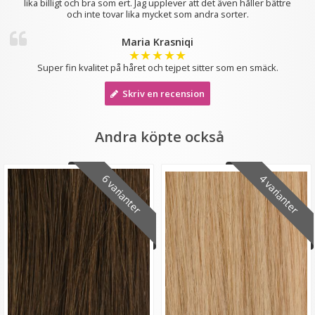
lika billigt och bra som ert. Jag upplever att det även håller bättre
och inte tovar lika mycket som andra sorter.
Maria Krasniqi
★
★
★
★
★
Super fin kvalitet på håret och tejpet sitter som en smäck.
Diadem med fläta Svart
Skriv en recension
Andra köpte också
★
★
★
★
★
89 kr
6 varianter
4 varianter
129 kr
LÄGG I VARUKORG