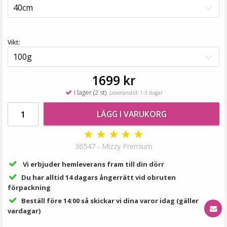
149 kr
LÄGG I VARUKORG
Vikt:
1699 kr
I lager (2 st)
Leveranstid: 1-3 dagar
LÄGG I VARUKORG
★
★
★
★
★
36547 - Mizzy Premium
#6 Mellanbrun - Original äkta löshår remy nagelslingor
Vi erbjuder hemleverans fram till din dörr
Du har alltid 14 dagars ångerrätt vid obruten
förpackning
Beställ före 14:00 så skickar vi dina varor idag (gäller
vardagar)
189 kr