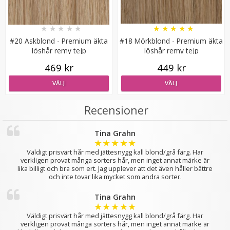
★
★
★
★
★
★
★
★
★
★
#20 Askblond - Premium äkta
#18 Mörkblond - Premium äkta
löshår remy tejp
löshår remy tejp
Platt tång för isättning av microringar - Svart
469 kr
449 kr
VÄLJ
VÄLJ
Recensioner
★
★
★
★
★
199 kr
Tina Grahn
★
★
★
★
★
249 kr
Väldigt prisvärt hår med jättesnygg kall blond/grå färg. Har
verkligen provat många sorters hår, men inget annat märke är
LÄGG I VARUKORG
lika billigt och bra som ert. Jag upplever att det även håller bättre
och inte tovar lika mycket som andra sorter.
Tina Grahn
★
★
★
★
★
Väldigt prisvärt hår med jättesnygg kall blond/grå färg. Har
verkligen provat många sorters hår, men inget annat märke är