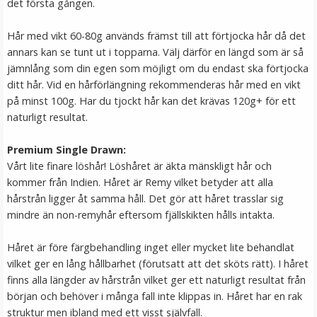
det första gången.
Hår med vikt 60-80g används främst till att förtjocka hår då det
annars kan se tunt ut i topparna. Välj därför en längd som är så
jämnlång som din egen som möjligt om du endast ska förtjocka
ditt hår. Vid en hårförlängning rekommenderas hår med en vikt
på minst 100g. Har du tjockt hår kan det krävas 120g+ för ett
naturligt resultat.
Premium Single Drawn:
Mizzy Tangler brush - Leopardmönster rosa
Vårt lite finare löshår! Löshåret är äkta mänskligt hår och
kommer från Indien. Håret är Remy vilket betyder att alla
hårstrån ligger åt samma håll. Det gör att håret trasslar sig
mindre än non-remyhår eftersom fjällskikten hålls intakta.
★
★
★
★
★
Håret är före färgbehandling inget eller mycket lite behandlat
99 kr
vilket ger en lång hållbarhet (förutsatt att det sköts rätt). I håret
finns alla längder av hårstrån vilket ger ett naturligt resultat från
LÄGG I VARUKORG
början och behöver i många fall inte klippas in. Håret har en rak
struktur men ibland med ett visst självfall.