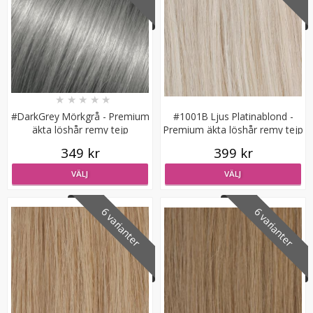
★
★
★
★
★
Mizzy Tangler brush - Zebramönster vit
#DarkGrey Mörkgrå - Premium
#1001B Ljus Platinablond -
äkta löshår remy tejp
Premium äkta löshår remy tejp
349 kr
399 kr
★
★
★
★
★
VÄLJ
VÄLJ
99 kr
6 varianter
6 varianter
LÄGG I VARUKORG