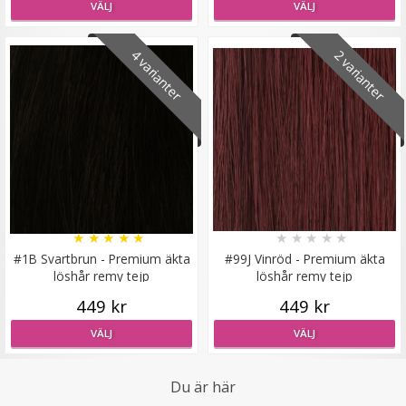
VÄLJ
VÄLJ
Scrunchie Vit
4 varianter
2 varianter
★
★
★
★
★
19 kr
49 kr
LÄGG I VARUKORG
★
★
★
★
★
★
★
★
★
★
#1B Svartbrun - Premium äkta
#99J Vinröd - Premium äkta
löshår remy tejp
löshår remy tejp
449 kr
449 kr
VÄLJ
VÄLJ
Du är här