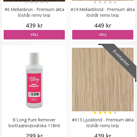
★
★
★
★
★
★
★
★
★
★
#6 Mellanbrun - Premium äkta
#24 Mellanblond - Premium äkta
löshår remy tejp
löshår remy tejp
439 kr
449 kr
Syntetiskt löshår Gloriatråd rakt - Mellanblond #22/613
VÄLJ
VÄLJ
8 varianter
★
★
★
★
★
199 kr
VÄLJ
★
★
★
★
★
B´Long Pure Remover
#613 Ljusblond - Premium äkta
borttagningsvätska 118ml
löshår remy tejp
299 kr
439 kr