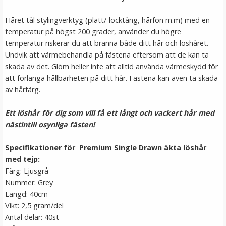
Håret tål stylingverktyg (platt/-locktång, hårfön m.m) med en
temperatur på högst 200 grader, använder du högre
temperatur riskerar du att bränna både ditt hår och löshåret.
Undvik att värmebehandla på fästena eftersom att de kan ta
skada av det. Glöm heller inte att alltid använda värmeskydd för
att förlänga hållbarheten på ditt hår. Fästena kan även ta skada
av hårfärg.
Rundad tång för isättning av microringar - Svart
Ett löshår för dig som vill få ett långt och vackert hår med
nästintill osynliga fästen!
Specifikationer för Premium Single Drawn äkta löshår
med tejp:
149 kr
Färg: Ljusgrå
249 kr
Nummer: Grey
Längd: 40cm
LÄGG I VARUKORG
Vikt: 2,5 gram/del
Antal delar: 40st