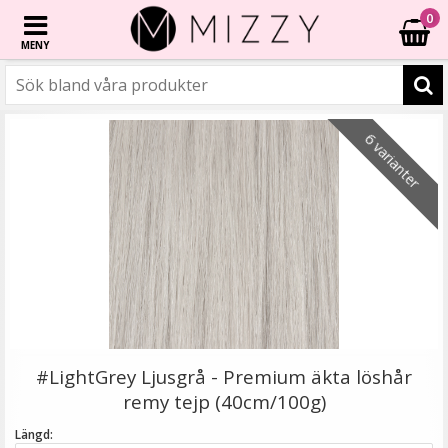
0
MENY
☓
6 varianter
6 varianter
2 varianter
4 varianter
- 40%
- 20%
- 31%
- 38%
- 61%
6 varianter
Tejp till löshår - 2.7m
#LightGrey Ljusgrå - Premium äkta löshår
remy tejp (40cm/100g)
Längd: