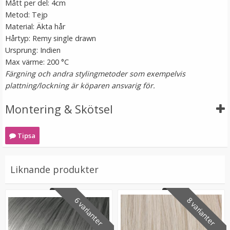
Mått per del: 4cm
Metod: Tejp
Material: Äkta hår
Hårtyp: Remy single drawn
Ursprung: Indien
Max värme: 200 °C
Färgning och andra stylingmetoder som exempelvis
plattning/lockning är köparen ansvarig för.
Microringar ca: 200st - Svarta
Montering & Skötsel
Tipsa
99 kr
Liknande produkter
LÄGG I VARUKORG
6 varianter
8 varianter