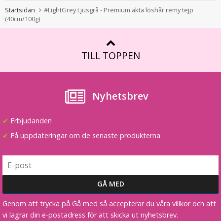
Startsidan
#LightGrey Ljusgrå - Premium äkta löshår remy tejp
(40cm/100g)
TILL TOPPEN
Nyhetsbrev
✔
Erbjudanden
✔
Få uppdateringar om de senaste produkterna
Genom att trycka på Gå med så accepterar du våra villkor och att
vi lagrar din e-postadress för att skicka ut nyhetsbrev.