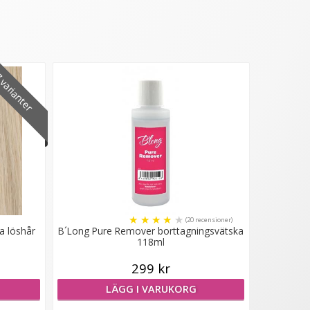
varianter
★
★
★
★
★
(20 recensioner)
a löshår
B´Long Pure Remover borttagningsvätska
118ml
299 kr
LÄGG I VARUKORG