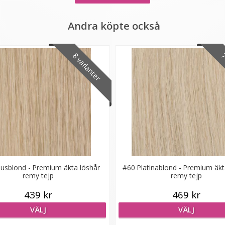
Andra köpte också
8 varianter
7 
jusblond - Premium äkta löshår
#60 Platinablond - Premium äkt
remy tejp
remy tejp
439 kr
469 kr
VÄLJ
VÄLJ