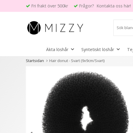
Fri frakt över 500kr
Frågor? Kontakta oss här!
Äkta löshår
Syntetiskt löshår
Te
Startsidan
Hair donut - Svart (9x9cm/Svart)
Andra kunder köpte även
6 variant