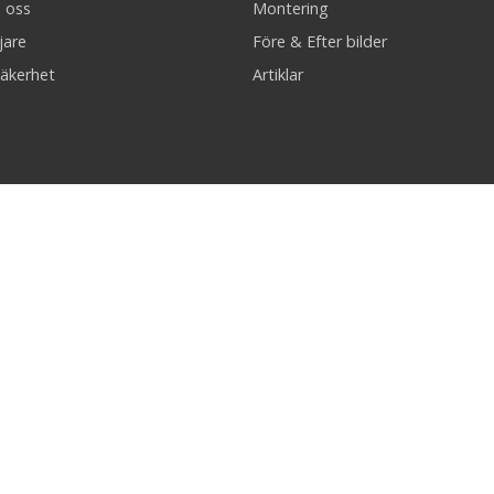
 oss
Montering
jare
Före & Efter bilder
äkerhet
Artiklar
Trygg betalning & snabba leveranser!