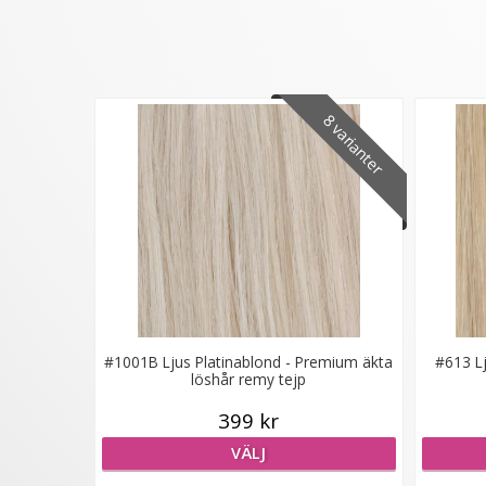
8 varianter
#1001B Ljus Platinablond - Premium äkta
#613 L
löshår remy tejp
399 kr
VÄLJ