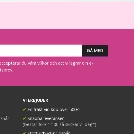
epterar du våra villkor och att vi lagrar din e-
tsbrev.
VI ERBJUDER
✔
Fri frakt vid köp över 500kr
öshår
✔
Snabba leveranser
(beställ före 14:00 så skickar vi idag*)
✔
Stort utbud av löshår