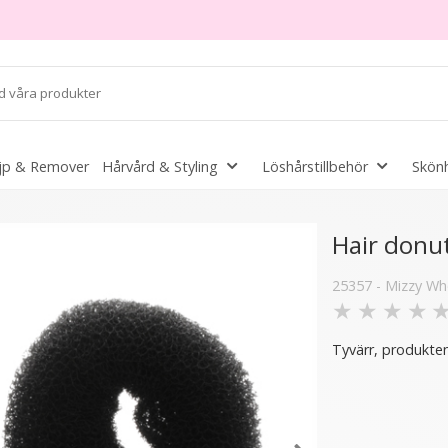
jp & Remover
Hårvård & Styling
Löshårstillbehör
Skönh
Hair donut
25357 - Mizzy Wh
★
★
★
★
er
3 varianter
2 varianter
- 46%
Tyvärr, produkten