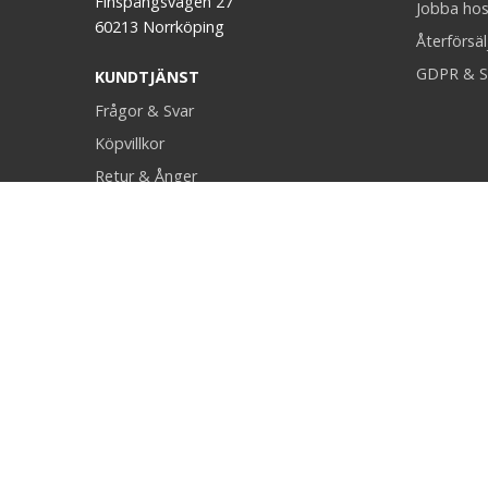
Finspångsvägen 27
Jobba hos
60213 Norrköping
Återförsäl
GDPR & S
KUNDTJÄNST
Frågor & Svar
Köpvillkor
Retur & Ånger
Kontakt