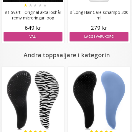
★
★
★
★
★
#1 Svart - Original äkta löshår
B´Long Hair Care schampo 300
remy microringar loop
ml
649 kr
279 kr
VÄLJ
LÄGG I VARUKORG
#613 Ljusblond - Original äkta löshår remy nagelslingor
Andra toppsäljare i kategorin
189 kr
VÄLJ
★
★
★
★
★
★
★
★
★
★