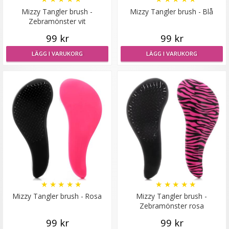
Mizzy Tangler brush -
Mizzy Tangler brush - Blå
Zebramönster vit
99 kr
99 kr
LÄGG I VARUKORG
LÄGG I VARUKORG
#2 Svart - Wrap-on hästsvans lockig syntetiskt löshår
★
★
★
★
★
139 kr
199 kr
LÄGG I VARUKORG
★
★
★
★
★
★
★
★
★
★
Mizzy Tangler brush - Rosa
Mizzy Tangler brush -
Zebramönster rosa
99 kr
99 kr