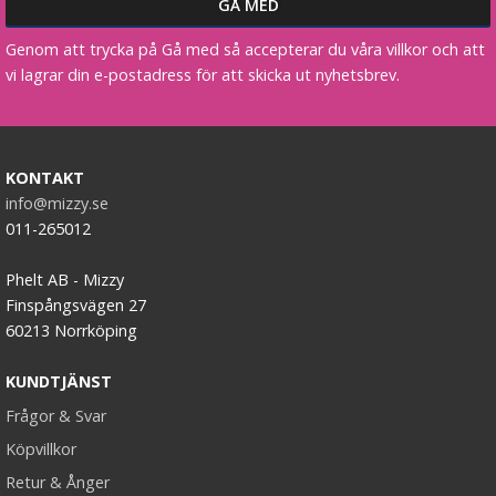
Genom att trycka på Gå med så accepterar du våra villkor och att
Hårklämma rosett - svart
vi lagrar din e-postadress för att skicka ut nyhetsbrev.
★
★
★
★
★
KONTAKT
info@mizzy.se
59 kr
011-265012
LÄGG I VARUKORG
Phelt AB - Mizzy
Finspångsvägen 27
60213 Norrköping
KUNDTJÄNST
Frågor & Svar
Köpvillkor
Retur & Ånger