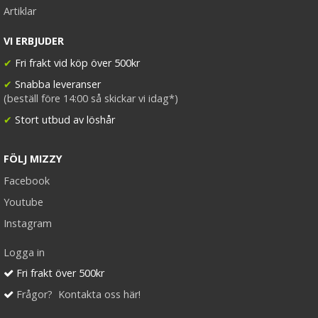
Artiklar
Rundad tång för isättning av microringar - Svart
VI ERBJUDER
✔
Fri frakt vid köp över 500kr
✔
Snabba leveranser
(beställ före 14:00 så skickar vi idag*)
149 kr
✔
Stort utbud av löshår
249 kr
LÄGG I VARUKORG
FÖLJ MIZZY
Facebook
Youtube
Instagram
Logga in
Fri frakt över 500kr
Frågor? Kontakta oss här!