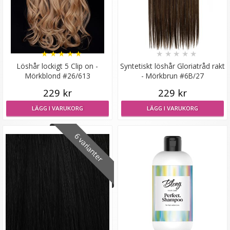
★
★
★
★
★
★
★
★
★
★
Löshår lockigt 5 Clip on -
Syntetiskt löshår Gloriatråd rakt
Mörkblond #26/613
- Mörkbrun #6B/27
Tejp till löshår - 2.7m
229 kr
229 kr
LÄGG I VARUKORG
LÄGG I VARUKORG
★
★
★
★
★
6 varianter
149 kr
LÄGG I VARUKORG