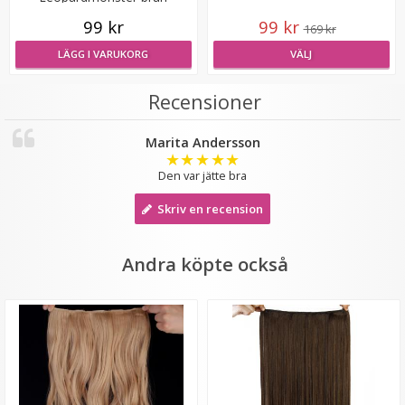
99 kr
99 kr
169 kr
LÄGG I VARUKORG
VÄLJ
Recensioner
Marita Andersson
★
★
★
★
★
Den var jätte bra
#24 Askblond - Original äkta löshår remy nagelslingor
Skriv en recension
★
★
★
★
★
Andra köpte också
199 kr
VÄLJ