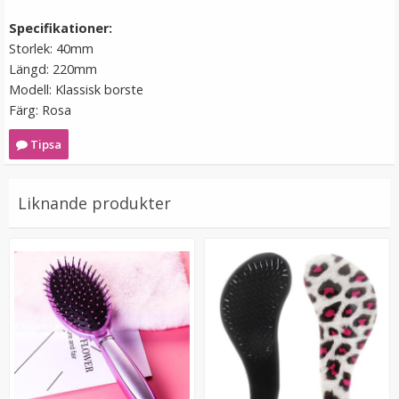
VÄLJ
Specifikationer:
Storlek: 40mm
Längd: 220mm
Modell: Klassisk borste
Färg: Rosa
Tipsa
Liknande produkter
#6 Mellanbrun - Original äkta löshår remy nagelslingor
★
★
★
★
★
189 kr
VÄLJ