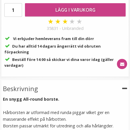
189 kr
LÄGG I VARUKORG
VÄLJ
★
★
★
★
★
35831 - Unbranded
Vi erbjuder hemleverans fram till din dörr
Du har alltid 14 dagars ångerrätt vid obruten
förpackning
Beställ före 14:00 så skickar vi dina varor idag (gäller
vardagar)
Syntetiskt löshår Gloriatråd rakt - Mörkbrun #6B
Beskrivning
En snygg All-round borste.
★
★
★
★
★
Hårborsten är utformad med runda piggar vilket ger en
masserande effekt på hårbotten.
199 kr
Borsten passar utmärkt för utredning och alla hårlängder.