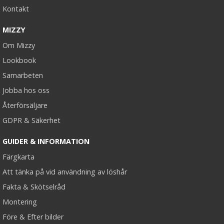
Kontakt
Hårklämma rosett - Rosa
MIZZY
Om Mizzy
★
★
★
★
★
Lookbook
Samarbeten
19 kr
Jobba hos oss
59 kr
Återförsäljare
LÄGG I VARUKORG
GDPR & Säkerhet
GUIDER & INFORMATION
Färgkarta
Att tänka på vid användning av löshår
Fakta & Skötselråd
Montering
Före & Efter bilder