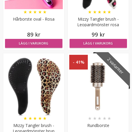
★
★
★
★
★
★
★
★
★
★
Hårborste oval - Rosa
Mizzy Tangler brush -
Leopardmönster rosa
89 kr
99 kr
LÄGG I VARUKORG
LÄGG I VARUKORG
2 varianter
- 41%
Syntetiskt löshår Gloriatråd rakt - Mörkbrun #8A
★
★
★
★
★
199 kr
★
★
★
★
★
★
★
★
★
★
VÄLJ
Mizzy Tangler brush -
Rundborste
Leopardmönster brun