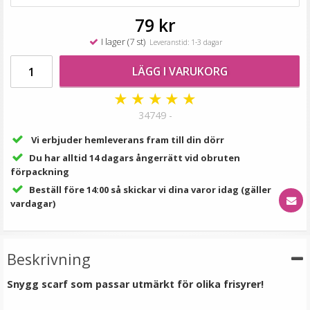
29 kr
69 kr
79 kr
I lager (7 st)
Leveranstid: 1-3 dagar
VÄLJ
LÄGG I VARUKORG
★
★
★
★
★
34749 -
Vi erbjuder hemleverans fram till din dörr
Du har alltid 14 dagars ångerrätt vid obruten
förpackning
Beställ före 14:00 så skickar vi dina varor idag (gäller
vardagar)
Löslugg clip-on syntetiskt löshår - Snedlugg
Beskrivning
★
★
★
★
★
Snygg scarf som passar utmärkt för olika frisyrer!
79 kr