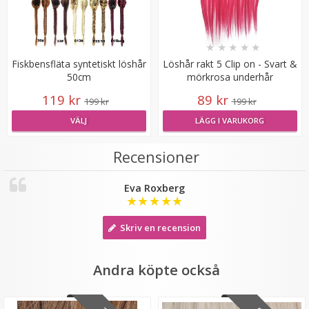
LÄGG I VARUKORG
★
★
★
★
★
Fiskbensfläta syntetiskt löshår
Löshår rakt 5 Clip on - Svart &
50cm
mörkrosa underhår
119 kr
89 kr
199 kr
199 kr
VÄLJ
LÄGG I VARUKORG
Recensioner
Mizzy Tangler brush - Leopardmönster brun
Eva Roxberg
★
★
★
★
★
Skriv en recension
★
★
★
★
★
99 kr
Andra köpte också
LÄGG I VARUKORG