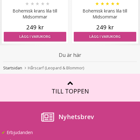
★
★
★
★
★
★
★
★
★
★
Bohemisk krans lila till
Bohemisk krans lila till
Midsommar
Midsommar
249 kr
249 kr
LÄGG I VARUKORG
LÄGG I VARUKORG
Du är här
Scrunchie med rosett Guld
Startsidan
Hårscarf (Leopard & Blommor)
★
★
★
★
★
TILL TOPPEN
29 kr
59 kr
Nyhetsbrev
LÄGG I VARUKORG
✔
Erbjudanden