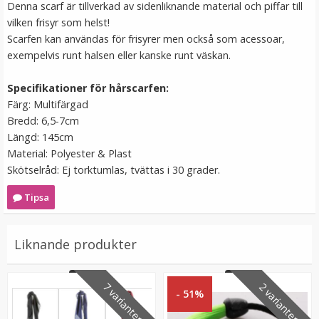
Denna scarf är tillverkad av sidenliknande material och piffar till
129 kr
vilken frisyr som helst!
Scarfen kan användas för frisyrer men också som acessoar,
VÄLJ
exempelvis runt halsen eller kanske runt väskan.
Specifikationer för hårscarfen:
Färg: Multifärgad
Bredd: 6,5-7cm
Längd: 145cm
Material: Polyester & Plast
Skötselråd: Ej torktumlas, tvättas i 30 grader.
Tipsa
Tejp till löshår - 2.7m
Liknande produkter
7 varianter
2 varianter
- 51%
149 kr