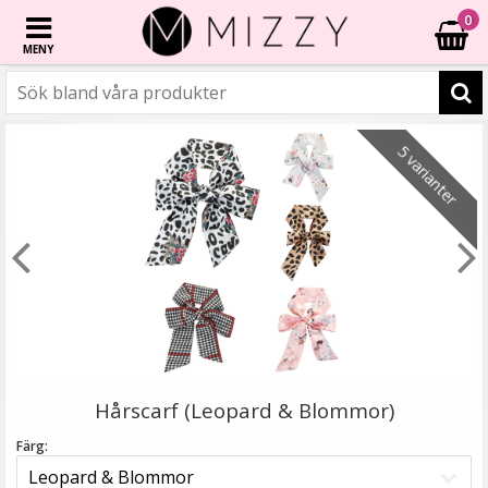
0
MENY
☓
16 varianter
6 varianter
7 varianter
- 57%
- 38%
- 50%
- 57%
- 50%
- 50%
- 50%
- 61%
- 61%
5 varianter
Scrunchie med band
Hårscarf (Leopard & Blommor)
Färg: