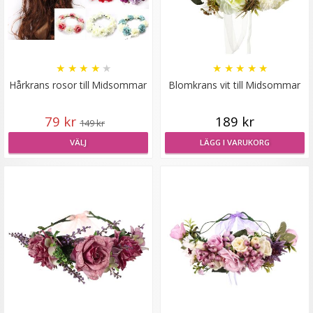
★
★
★
★
★
★
★
★
★
★
Hårkrans rosor till Midsommar
Blomkrans vit till Midsommar
79 kr
189 kr
149 kr
Scrunchie med rosett Vit
VÄLJ
LÄGG I VARUKORG
★
★
★
★
★
29 kr
59 kr
LÄGG I VARUKORG