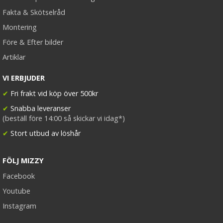
Fakta & Skötselråd
Montering
Före & Efter bilder
Artiklar
Diadem små rosor till Midsommar
VI ERBJUDER
✔
Fri frakt vid köp över 500kr
✔
Snabba leveranser
(beställ före 14:00 så skickar vi idag*)
★
★
★
★
★
✔
Stort utbud av löshår
79 kr
FÖLJ MIZZY
VÄLJ
Facebook
Youtube
Instagram