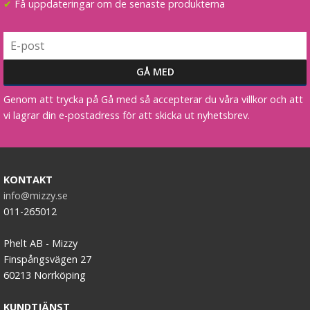
✔
Få uppdateringar om de senaste produkterna
Genom att trycka på Gå med så accepterar du våra villkor och att
vi lagrar din e-postadress för att skicka ut nyhetsbrev.
Scrunchie Vit
KONTAKT
★
★
★
★
★
info@mizzy.se
011-265012
19 kr
49 kr
Phelt AB - Mizzy
LÄGG I VARUKORG
Finspångsvägen 27
60213 Norrköping
KUNDTJÄNST