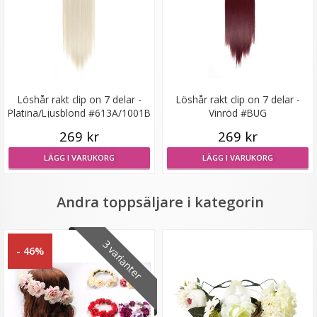
Löshår rakt clip on 7 delar -
Löshår rakt clip on 7 delar -
Platina/Ljusblond #613A/1001B
Vinröd #BUG
269 kr
269 kr
Scrunchie med rosett Vinröd
LÄGG I VARUKORG
LÄGG I VARUKORG
Andra toppsäljare i kategorin
29 kr
3 varianter
- 46%
59 kr
LÄGG I VARUKORG