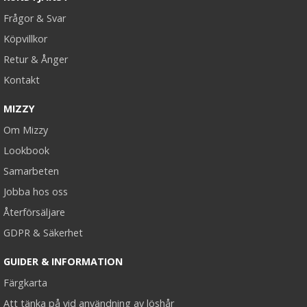
Frågor & Svar
Köpvillkor
Retur & Ånger
Kontakt
MIZZY
Scrunchie Märkblå
Om Mizzy
Lookbook
Samarbeten
★
★
★
★
★
Jobba hos oss
19 kr
Återförsäljare
49 kr
GDPR & Säkerhet
LÄGG I VARUKORG
GUIDER & INFORMATION
Färgkarta
Att tänka på vid användning av löshår