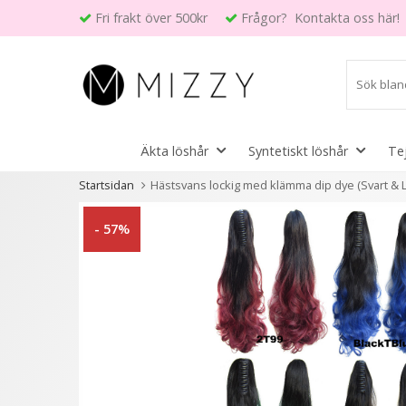
Fri frakt över 500kr
Frågor? Kontakta oss här!
Äkta löshår
Syntetiskt löshår
Te
Startsidan
Hästsvans lockig med klämma dip dye (Svart & Lj
Andra kunder köpte även
- 57%
6 varianter
- 44%