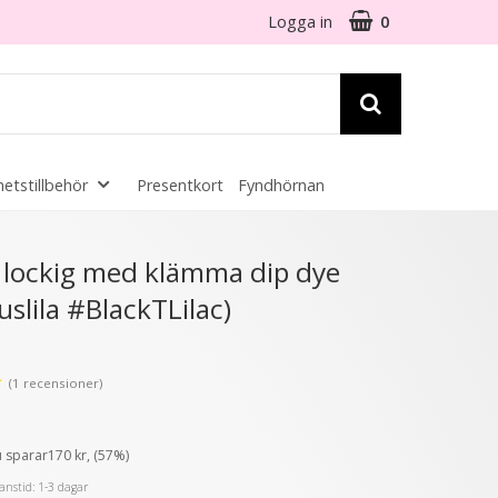
Logga in
0
etstillbehör
Presentkort
Fyndhörnan
☓
 lockig med klämma dip dye
uslila #BlackTLilac)
- 55%
- 60%
★
(1 recensioner)
u sparar170 kr, (57%)
nstid: 1-3 dagar