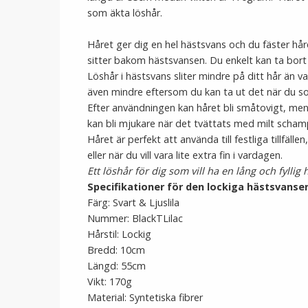
som äkta löshår.
Håret ger dig en hel hästsvans och du fäster h
sitter bakom hästsvansen. Du enkelt kan ta bort 
Löshår i hästsvans sliter mindre på ditt hår än v
även mindre eftersom du kan ta ut det när du sov
Efter användningen kan håret bli småtovigt, men b
kan bli mjukare när det tvättats med milt scham
Håret är perfekt att använda till festliga tillfälle
eller när du vill vara lite extra fin i vardagen.
Ett löshår för dig som vill ha en lång och fyllig
Specifikationer för den lockiga hästsvansen
Färg: Svart & Ljuslila
Nummer: BlackTLilac
Hårstil: Lockig
Bredd: 10cm
Längd: 55cm
Vikt: 170g
Material: Syntetiska fibrer