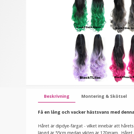
★
★
★
★
★
★
★
★
★
★
Hästsvans rak med
#10 Mellanbrun -
klämma dip dye -
Hästsvans vågig roset
189 kr
199 kr
339 kr
VÄLJ
LÄGG I VARUKORG
Beskrivning
Montering & Skötsel
Få en lång och vacker hästsvans med denna
Håret är dipdye-färgat - vilket innebär att håre
längd är 55cm medan vikten är 170gram. Håret är