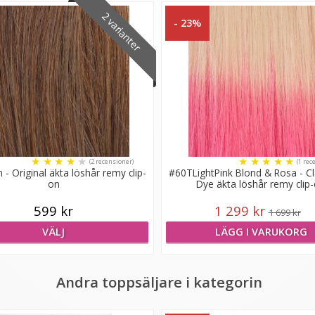
2 varianter
- 23%
★
★
★
★
★
★
★
★
★
★
(2 recensioner)
(1 rec
 - Original äkta löshår remy clip-
#60TLightPink Blond & Rosa - Cl
on
Dye äkta löshår remy clip
599 kr
1 299 kr
1 699 kr
VÄLJ
LÄGG I VARUKORG
Andra toppsäljare i kategorin