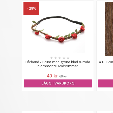
- 28%
★
★
★
★
★
Hårband - Brunt med gröna blad & röda
#10 Brun
blommor till Midsommar
49 kr
69 kr
LÄGG I VARUKORG