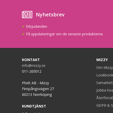
Nyhetsbrev
✔
Erbjudanden
✔
Få uppdateringar om de senaste produkterna
KONTAKT
MIZZY
info@mizzy.se
Om Mizzy
011-265012
Lookboo
Samarbet
Phelt AB - Mizzy
Finspångsvägen 27
Jobba hos
60213 Norrköping
Återförsäl
GDPR & S
KUNDTJÄNST