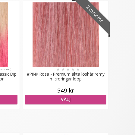
2 varianter
★
★
★
★
★
ensioner)
assic Dip
#PINK Rosa - Premium äkta löshår remy
-on
microringar loop
549 kr
VÄLJ