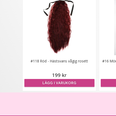
#118 Röd - Hästsvans vågig rosett
#16 Mör
199 kr
LÄGG I VARUKORG