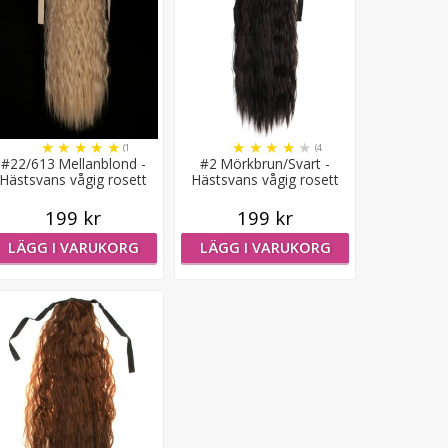
★
★
★
★
★
★
★
★
★
★
(1
(4
#22/613 Mellanblond -
#2 Mörkbrun/Svart -
recensioner)
recensioner)
Hästsvans vågig rosett
Hästsvans vågig rosett
199 kr
199 kr
LÄGG I VARUKORG
LÄGG I VARUKORG