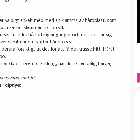
året väldigt enkelt med med en klämma av hårdplast, som
och sätta i klämman när du vill.
ad vissa andra hårförlängningar gör och det trasslar sig
er samt när du tvättar håret o.s.v.
orsta försiktigt ut det för att få det trasselfritt. Håret
po.
n, när du vill ha en förändring, när du har en dålig hårdag
 hästsvans snabbt!
 i dipdye: