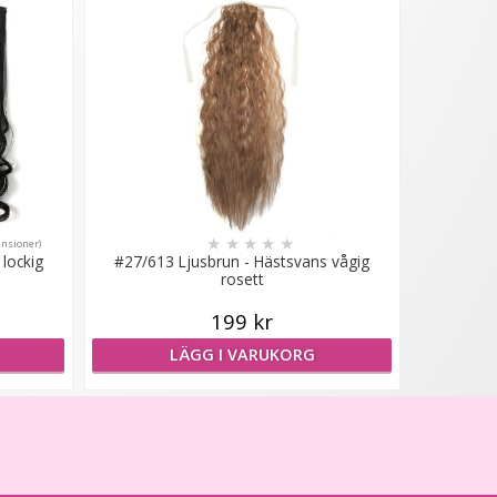
★
★
★
★
★
ensioner)
lockig
#27/613 Ljusbrun - Hästsvans vågig
rosett
199 kr
LÄGG I VARUKORG