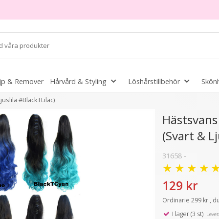
jp & Remover
Hårvård & Styling
Löshårstillbehör
Skönh
uslila #BlackTLilac)
Hästsvans
(Svart & Lj
31658 -
★
★
★
★
129 kr
Ordinarie 299 kr , d
I lager (3 st)
Levera