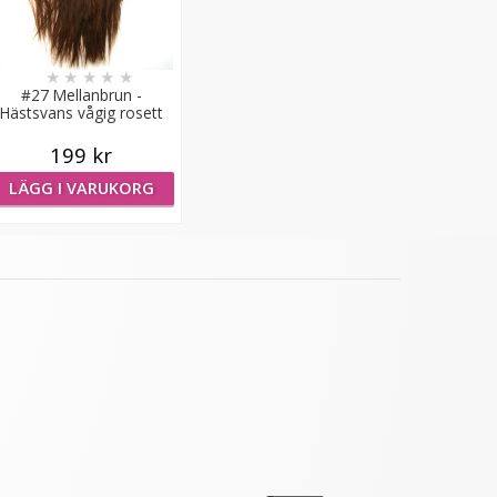
★
★
★
★
★
#27 Mellanbrun -
Hästsvans vågig rosett
199 kr
LÄGG I VARUKORG