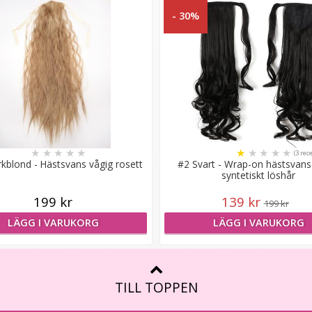
- 30%
★
★
★
★
★
★
★
★
★
★
(3 rec
kblond - Hästsvans vågig rosett
#2 Svart - Wrap-on hästsvans 
syntetiskt löshår
199 kr
139 kr
199 kr
LÄGG I VARUKORG
LÄGG I VARUKORG
TILL TOPPEN