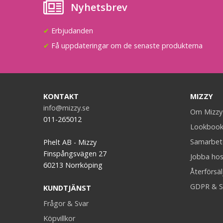
Nyhetsbrev
✔
Erbjudanden
✔
Få uppdateringar om de senaste produkterna
KONTAKT
MIZZY
info@mizzy.se
Om Mizzy
011-265012
Lookboo
Samarbet
Phelt AB - Mizzy
Finspångsvägen 27
Jobba hos
60213 Norrköping
Återförsäl
GDPR & S
KUNDTJÄNST
Frågor & Svar
Köpvillkor