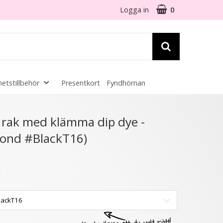
Logga in
0
etstillbehör
Presentkort
Fyndhörnan
☓
 rak med klämma dip dye -
Blond #BlackT16)
16 varianter
- 38%
★