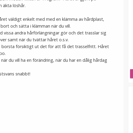
m äkta löshår.
 håret väldigt enkelt med med en klämma av hårdplast,
ort och sätta i klämman när du vill.
ad vissa andra hårförlängningar gör och det trasslar sig
er samt när du tvättar håret o.s.v.
orsta försiktigt ut det för att få det trasselfritt. Håret
po.
n, när du vill ha en förändring, när du har en dålig hårdag
hästsvans snabbt!