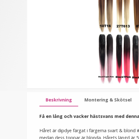
★
★
★
★
★
★
★
★
★
★
Hästsvans lockig med
#10 Mellanbrun -
klämma dip dye
Hästsvans vågig roset
129 kr
199 kr
299 kr
LÄGG I VARUKORG
LÄGG I VARUKORG
Beskrivning
Montering & Skötsel
Få en lång och vacker hästsvans med denna
Håret är dipdye färgat i färgerna svart & blond #
medan dess toppar är blonda. Hårets längd är 