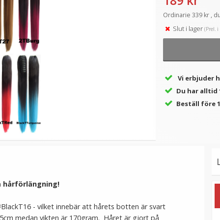
189 kr
Ordinarie 339 kr , d
Slut i lager
(Prel. 
★
★
★
★
★
★
★
★
★
★
(4
Syntetiskt löshår
#27 Mellanbrun -
L
recensioner)
t
Gloriatråd rakt - Mörkbrun
Hästsvans vågig rosett
#6B
199 kr
199 kr
Vi erbjuder 
VÄLJ
LÄGG I VARUKORG
Du har allti
Beställ före 1
 hårförlängning!
BlackT16 - vilket innebär att hårets botten är svart
55cm medan vikten är 170gram. Håret är gjort på