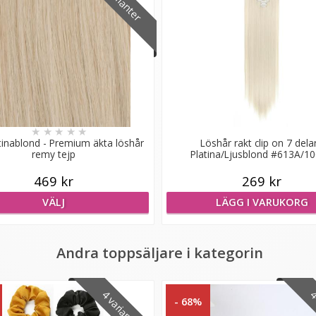
7 varianter
★
★
★
★
★
tinablond - Premium äkta löshår
Löshår rakt clip on 7 delar
remy tejp
Platina/Ljusblond #613A/1
469 kr
269 kr
VÄLJ
LÄGG I VARUKORG
Andra toppsäljare i kategorin
4 varianter
4 
- 68%