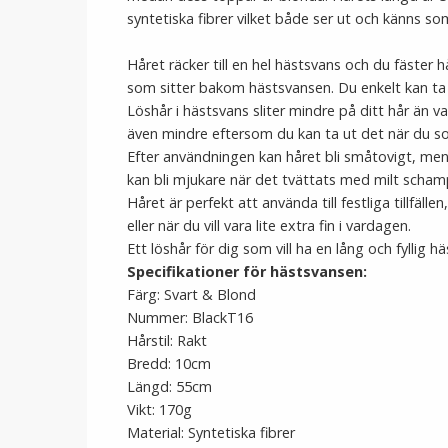
syntetiska fibrer vilket både ser ut och känns so
Håret räcker till en hel hästsvans och du fäster
som sitter bakom hästsvansen. Du enkelt kan ta b
Löshår i hästsvans sliter mindre på ditt hår än v
även mindre eftersom du kan ta ut det när du sov
Efter användningen kan håret bli småtovigt, men b
kan bli mjukare när det tvättats med milt scham
Håret är perfekt att använda till festliga tillfälle
eller när du vill vara lite extra fin i vardagen.
Ett löshår för dig som vill ha en lång och fyllig 
Specifikationer för hästsvansen:
Färg: Svart & Blond
Nummer: BlackT16
Hårstil: Rakt
Bredd: 10cm
Längd: 55cm
Vikt: 170g
Material: Syntetiska fibrer