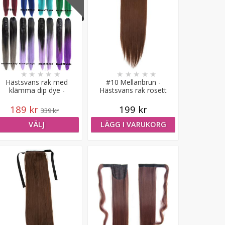
★
★
★
★
★
★
★
★
★
★
Hästsvans rak med
#10 Mellanbrun -
klämma dip dye -
Hästsvans rak rosett
syntetiskt löshår
189 kr
199 kr
339 kr
VÄLJ
LÄGG I VARUKORG