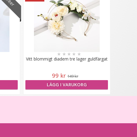
★
★
★
★
★
Vitt blommigt diadem tre lager guldfärgat
99 kr
149 kr
LÄGG I VARUKORG