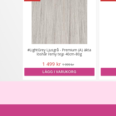
#LightGrey Ljusgrå - Premium (A) äkta
löshår remy tejp 40cm-80g
1 499 kr
1 999 kr
LÄGG I VARUKORG