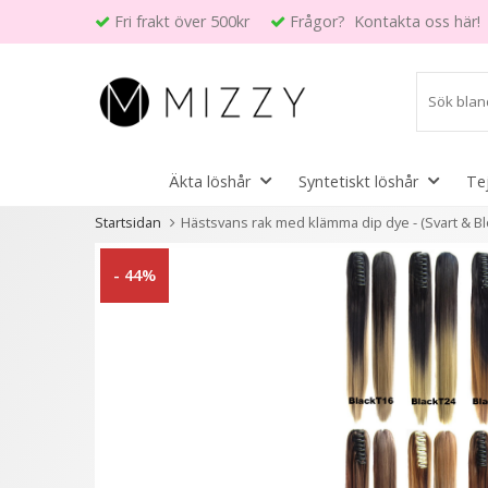
Fri frakt över 500kr
Frågor? Kontakta oss här!
Äkta löshår
Syntetiskt löshår
Te
Startsidan
Hästsvans rak med klämma dip dye - (Svart & B
Andra kunder köpte även
- 44%
- 56%