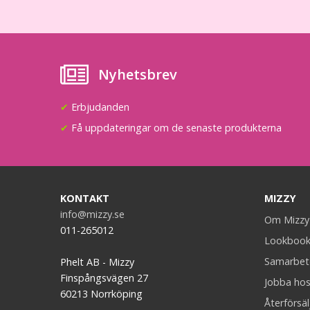
Nyhetsbrev
✔
Erbjudanden
✔
Få uppdateringar om de senaste produkterna
KONTAKT
MIZZY
info@mizzy.se
Om Mizzy
011-265012
Lookboo
Samarbet
Phelt AB - Mizzy
Finspångsvägen 27
Jobba hos
60213 Norrköping
Återförsäl