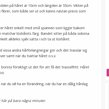
redden på håret är 10cm och längden är 55cm. Vikten på
ka fibrer, som både ser ut och känns nästan precis som
fäster håret enkelt med små spännen som ligger bakom
om matchar löshårets färg. Bandet sitter på båda sidorna
lt alldeles själv sätta i och ta ut löshåret.
ad vissa andra hårförlängningar gör och det trasslar sig
er samt när du tvättar håret o.s.v.
orsta försiktigt ut det för att få det trasselfritt. Håret
po.
n, när du vill ha en förändring, när du har en dålig hårdag
kt hår på bara några minuter.