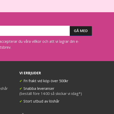
epterar du våra villkor och att vi lagrar din e-
tsbrev.
VI ERBJUDER
✔
Fri frakt vid köp över 500kr
öshår
✔
Snabba leveranser
(beställ före 14:00 så skickar vi idag*)
✔
Stort utbud av löshår