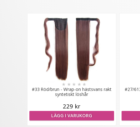
★
★
★
★
★
#33 Röd/brun - Wrap-on hästsvans rakt
#27/613
syntetiskt löshår
229 kr
LÄGG I VARUKORG