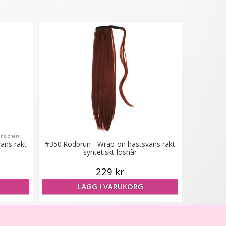
ensioner)
ans rakt
#350 Rödbrun - Wrap-on hästsvans rakt
syntetiskt löshår
229 kr
LÄGG I VARUKORG