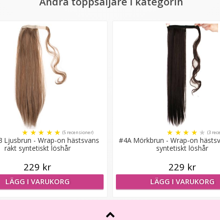
Andra toppsäljare i kategorin
★
★
★
★
★
★
★
★
★
★
(5 recensioner)
(3 rec
 Ljusbrun - Wrap-on hästsvans
#4A Mörkbrun - Wrap-on hästsv
rakt syntetiskt löshår
syntetiskt löshår
229 kr
229 kr
LÄGG I VARUKORG
LÄGG I VARUKORG