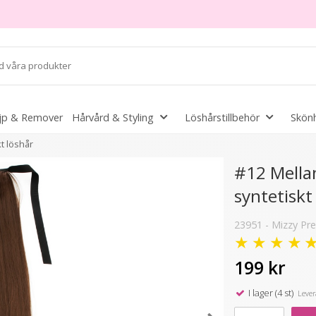
jp & Remover
Hårvård & Styling
Löshårstillbehör
Skönh
t löshår
#12 Mella
syntetiskt
2 varianter
23951 - Mizzy Pre
★
★
★
★
199 kr
I lager (4 st)
Levera