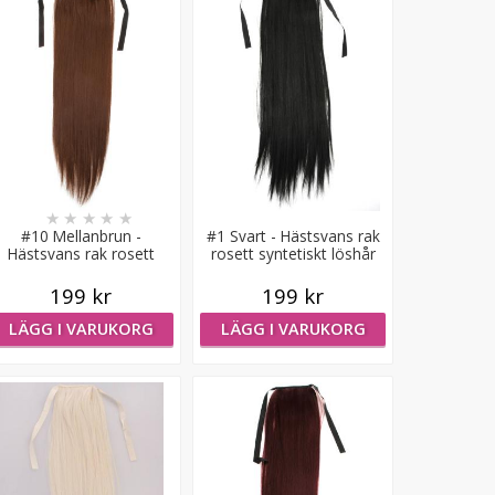
★
★
★
★
★
#10 Mellanbrun -
#1 Svart - Hästsvans rak
Hästsvans rak rosett
rosett syntetiskt löshår
syntetiskt löshår
199 kr
199 kr
LÄGG I VARUKORG
LÄGG I VARUKORG