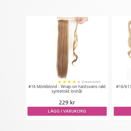
★
★
★
★
★
(2 recensioner)
#16 Mörkblond - Wrap-on hästsvans rakt
#16/613
syntetiskt löshår
229 kr
LÄGG I VARUKORG