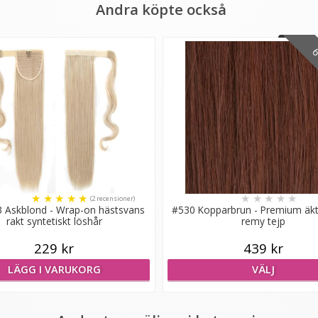
Andra köpte också
6 
★
★
★
★
★
★
★
★
★
★
(2 recensioner)
 Askblond - Wrap-on hästsvans
#530 Kopparbrun - Premium äkt
rakt syntetiskt löshår
remy tejp
229 kr
439 kr
LÄGG I VARUKORG
VÄLJ