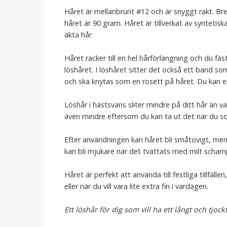
Håret är mellanbrunt #12 och är snyggt rakt. B
håret är 90 gram. Håret är tillverkat av syntetis
äkta hår.
Håret räcker till en hel hårförlängning och du 
löshåret. I löshåret sitter det också ett band s
och ska knytas som en rosett på håret. Du kan enke
Löshår i hästsvans sliter mindre på ditt hår än v
även mindre eftersom du kan ta ut det när du sov
Efter användningen kan håret bli småtovigt, men b
kan bli mjukare när det tvättats med milt scham
Håret är perfekt att använda till festliga tillfälle
eller när du vill vara lite extra fin i vardagen.
Ett löshår för dig som vill ha ett långt och tjoc