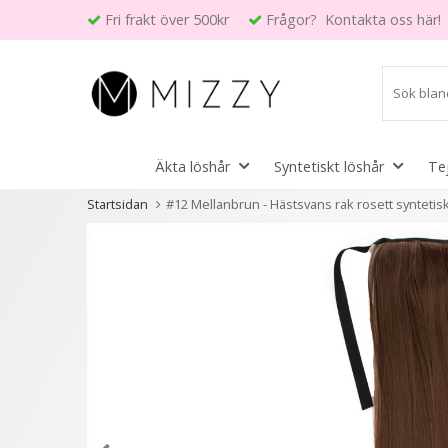
Fri frakt över 500kr
Frågor? Kontakta oss här!
Äkta löshår
Syntetiskt löshår
Te
Startsidan
#12 Mellanbrun - Hästsvans rak rosett syntetisk
Andra kunder köpte även