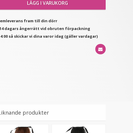
LÄGG I VARUKORG
★
★
★
★
★
★
★
★
★
★
hemleverans fram till din dörr
(1
zzy Tangler brush - Rosa
Hästsvans rak med
recensioner)
d 14 dagars ångerrätt vid obruten förpackning
klämma dip dye -
4:00 så skickar vi dina varor idag (gäller vardagar)
99 kr
189 kr
339 kr
LÄGG I VARUKORG
VÄLJ
Liknande produkter