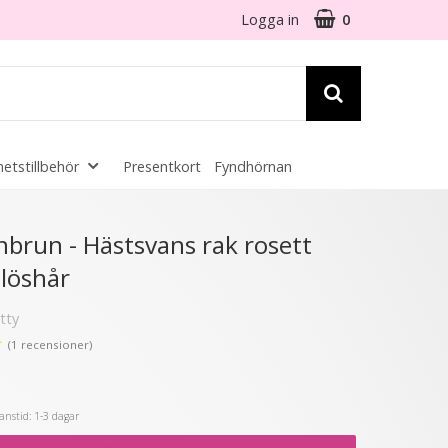
Logga in
0
etstillbehör
Presentkort
Fyndhörnan
☓
nbrun - Hästsvans rak rosett
 löshår
6 varianter
tty
- 44%
★
(1 recensioner)
nstid: 1-3 dagar