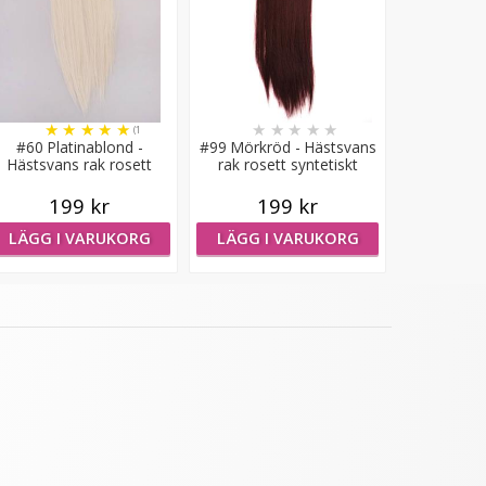
★
★
★
★
★
★
★
★
★
★
(1
#60 Platinablond -
#99 Mörkröd - Hästsvans
recensioner)
Hästsvans rak rosett
rak rosett syntetiskt
syntetiskt löshår
löshår
199 kr
199 kr
LÄGG I VARUKORG
LÄGG I VARUKORG