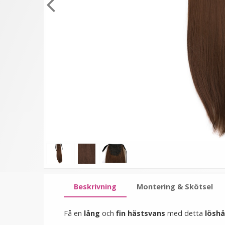
★
★
★
★
★
★
★
★
★
★
(2
#10 Mellanbrun -
#BUG Vinröd - Hästsva
recensioner)
Hästsvans vågig rosett
lockig rosett syntetisk
löshår
199 kr
199 kr
LÄGG I VARUKORG
LÄGG I VARUKORG
Beskrivning
Montering & Skötsel
Få en
lång
och
fin hästsvans
med detta
löshå