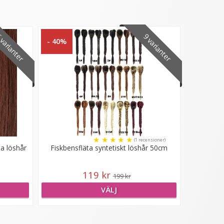
varianter
9 varianter
- 40%
★
★
★
★
★
(1 recensioner)
a löshår
Fiskbensfläta syntetiskt löshår 50cm
119 kr
199 kr
VÄLJ