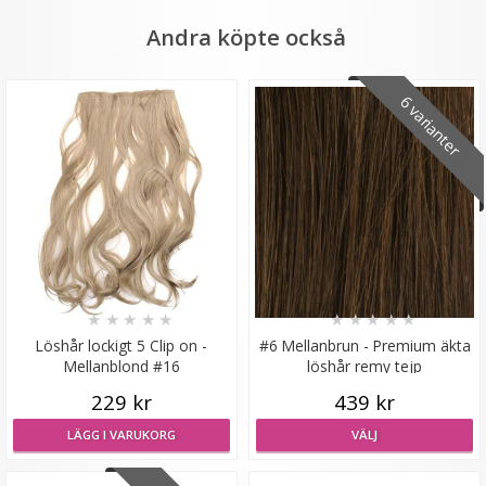
Andra köpte också
6 varianter
Diadem flätat - Blond
★
★
★
★
★
39 kr
129 kr
★
★
★
★
★
★
★
★
★
★
Löshår lockigt 5 Clip on -
#6 Mellanbrun - Premium äkta
LÄGG I VARUKORG
Mellanblond #16
löshår remy tejp
229 kr
439 kr
LÄGG I VARUKORG
VÄLJ