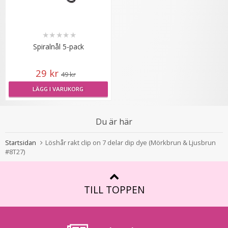
★
★
★
★
★
Diadem med fläta Svart
Spiralnål 5-pack
29 kr
49 kr
★
★
★
★
★
LÄGG I VARUKORG
89 kr
129 kr
Du är här
LÄGG I VARUKORG
Startsidan
Löshår rakt clip on 7 delar dip dye (Mörkbrun & Ljusbrun
#8T27)
TILL TOPPEN