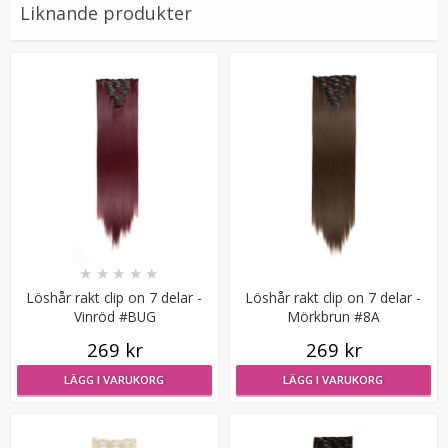
Liknande produkter
Syntetiskt löshår Gloriatråd lockigt - Kopparbrun #30J
★
★
★
★
★
★
★
★
★
★
Löshår rakt clip on 7 delar -
Löshår rakt clip on 7 delar -
Vinröd #BUG
Mörkbrun #8A
199 kr
269 kr
269 kr
LÄGG I VARUKORG
LÄGG I VARUKORG
LÄGG I VARUKORG