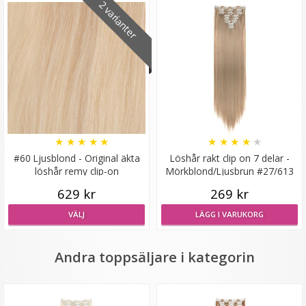
2 varianter
Diadem flätat - Svart
★
★
★
★
★
★
★
★
★
★
★
★
★
★
★
#60 Ljusblond - Original äkta
Löshår rakt clip on 7 delar -
löshår remy clip-on
Mörkblond/Ljusbrun #27/613
29 kr
129 kr
629 kr
269 kr
VÄLJ
LÄGG I VARUKORG
LÄGG I VARUKORG
Andra toppsäljare i kategorin