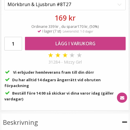
199 kr
VÄLJ
169 kr
Ordinarie 339 kr , du sparar170 kr, (50%)
I lager (7 st)
Leveranstid: 1-3 dagar
LÄGG I VARUKORG
★
★
★
★
★
31284 - Mizzy Girl
Vi erbjuder hemleverans fram till din dörr
Du har alltid 14 dagars ångerrätt vid obruten
#27 Mellanbrun - Hästsvans vågig rosett
förpackning
Beställ före 14:00 så skickar vi dina varor idag (gäller
vardagar)
★
★
★
★
★
Beskrivning
199 kr