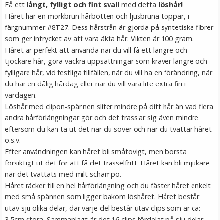
Få ett
långt, fylligt och fint svall
med detta
löshår!
LÄGG I VARUKORG
Håret har en mörkbrun hårbotten och ljusbruna toppar, i
färgnummer #8T27. Dess hårstrån är gjorda på syntetiska fibrer
som ger intrycket av att vara äkta hår. Vikten är 100 gram.
Håret är perfekt att använda när du vill få ett längre och
tjockare hår, göra vackra uppsättningar som kräver längre och
fylligare hår, vid festliga tillfällen, när du vill ha en förändring, när
du har en dålig hårdag eller när du vill vara lite extra fin i
vardagen.
Löshår med clipon-spännen sliter mindre på ditt hår än vad flera
andra hårförlängningar gör och det trasslar sig även mindre
#10 Mellanbrun - Hästsvans vågig rosett
eftersom du kan ta ut det när du sover och när du tvättar håret
o.s.v.
Efter användningen kan håret bli småtovigt, men borsta
försiktigt ut det för att få det trasselfritt. Håret kan bli mjukare
★
★
★
★
★
när det tvättats med milt schampo.
Håret räcker till en hel hårförlängning och du fäster håret enkelt
199 kr
med små spännen som ligger bakom löshåret. Håret består
utav sju olika delar, där varje del består utav clips som är ca:
LÄGG I VARUKORG
3.5cm stora. Sammanlagt är det 16 clips fördelat på sju delar.