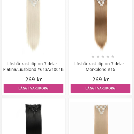
Hästsvans rak med klämma dip dye -
★
★
★
★
★
★
★
★
★
★
Löshår rakt clip on 7 delar -
Löshår rakt clip on 7 delar -
Platina/Ljusblond #613A/1001B
Mörkblond #16
189 kr
269 kr
269 kr
339 kr
LÄGG I VARUKORG
LÄGG I VARUKORG
VÄLJ