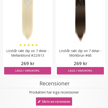
#118 Röd - Hästsvans vågig rosett
★
★
★
★
★
Löshår rakt clip on 7 delar -
Löshår rakt clip on 7 delar -
Mellanblond #22/613
Mörkbrun #6B
269 kr
269 kr
LÄGG I VARUKORG
LÄGG I VARUKORG
199 kr
Recensioner
LÄGG I VARUKORG
Produkten har inga recensioner
Skriv en recension