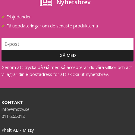
Nyhetsbrev
✔
Erbjudanden
Hästsvans lockig med klämma dip dye
✔
Få uppdateringar om de senaste produkterna
★
★
★
★
★
129 kr
299 kr
Genom att trycka på Gå med så accepterar du våra villkor och att
vi lagrar din e-postadress för att skicka ut nyhetsbrev.
LÄGG I VARUKORG
KONTAKT
info@mizzy.se
011-265012
Phelt AB - Mizzy