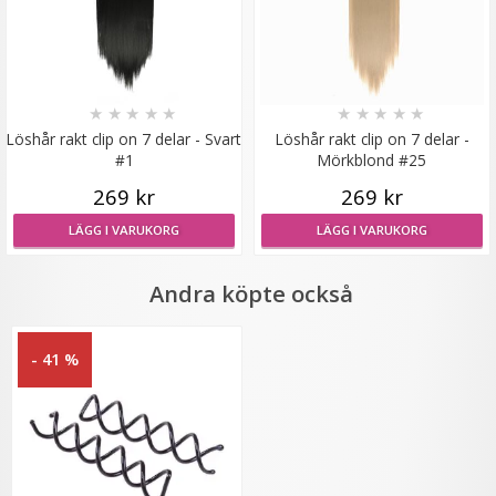
★
★
★
★
★
★
★
★
★
★
#16 Mörkblond - Hästsvans vågig rosett
Löshår rakt clip on 7 delar - Svart
Löshår rakt clip on 7 delar -
#1
Mörkblond #25
269 kr
269 kr
★
★
★
★
★
LÄGG I VARUKORG
LÄGG I VARUKORG
199 kr
Andra köpte också
LÄGG I VARUKORG
- 41 %