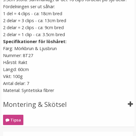
Fördelningen ser ut såhär:
1 del = 4 clips - ca: 18cm bred
2 delar = 3 clips - ca: 13cm bred
2 delar = 2 clips - ca: 9cm bred
2 delar = 1 clip - ca: 3.5cm bred
Specifikationer för löshåret:
Färg: Mörkbrun & Ljusbrun
Nummer: 8T27
Hårstil: Rakt
Längd: 60cm
Syntetiskt löshår Gloriatråd rakt - Mörkbrun #8A
Vikt: 100g
Antal delar: 7
Material: Syntetiska fibrer
★
★
★
★
★
Montering & Skötsel
199 kr
Tipsa
VÄLJ