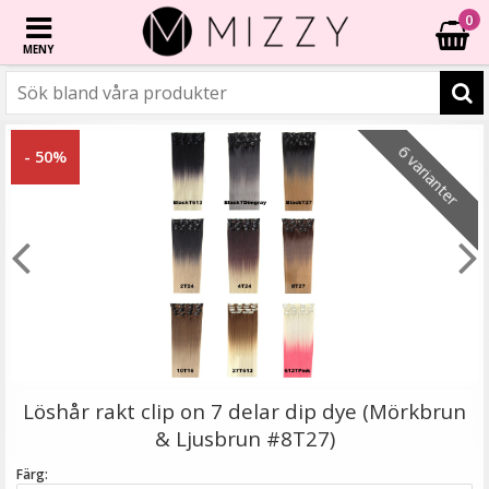
0
MENY
☓
2 varianter
2 varianter
6 varianter
- 69%
- 77%
- 44%
- 31%
- 56%
6 varianter
- 50%
Syntetiskt löshår Gloriatråd rakt - Svart #1
Löshår rakt clip on 7 delar dip dye (Mörkbrun
& Ljusbrun #8T27)
Färg: