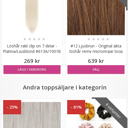
Syntetiskt löshår lockigt Gloriatråd dip dye -
★
★
★
★
★
★
★
★
★
★
Löshår rakt clip on 7 delar -
#12 Ljusbrun - Original äkta
Platina/Ljusblond #613A/1001B
löshår remy microringar loop
★
★
★
★
★
269 kr
639 kr
LÄGG I VARUKORG
VÄLJ
139 kr
199 kr
Andra toppsäljare i kategorin
VÄLJ
4 varianter
- 25%
- 61%