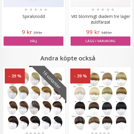
★
★
★
★
★
★
★
★
★
★
Spiralsnodd
Vitt blommigt diadem tre lager
guldfärgat
Löshår rakt clip on 7 delar dip dye
9 kr
99 kr
29 kr
149 kr
VÄLJ
LÄGG I VARUKORG
★
★
★
★
★
Andra köpte också
169 kr
339 kr
16 varianter
- 39 %
- 39 %
VÄLJ
★
★
★
★
★
★
★
★
★
★