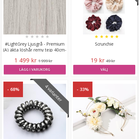
#60 Platinablond - Original äkta löshår remy microringar
★
★
★
★
★
★
★
★
★
★
loop
#LightGrey Ljusgrå - Premium
Scrunchie
(A) äkta löshår remy tejp 40cm-
80g
1 499 kr
19 kr
1 999 kr
49 kr
LÄGG I VARUKORG
VÄLJ
189 kr
4 varianter
- 68%
- 33%
VÄLJ