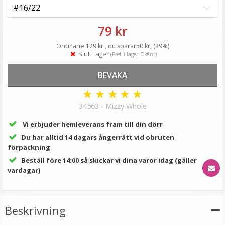
149 kr
LÄGG I VARUKORG
79 kr
Ordinarie 129 kr , du sparar50 kr, (39%)
Slut i lager
(Prel. i lager: Okänt)
BEVAKA
★
★
★
★
★
34563 - Mizzy Whole
Vi erbjuder hemleverans fram till din dörr
Du har alltid 14 dagars ångerrätt vid obruten
Fiskbensfläta syntetiskt löshår 50cm
förpackning
Beställ före 14:00 så skickar vi dina varor idag (gäller
vardagar)
★
★
★
★
★
Beskrivning
119 kr
199 kr