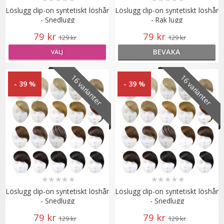
Löslugg clip-on syntetiskt löshår
Löslugg clip-on syntetiskt löshår
- Snedlugg
- Rak lugg
79 kr
79 kr
#24 Mellanblond - Original äkta löshår remy microringar
129 kr
129 kr
loop
BEVAKA
VÄLJ
16 varianter
16 varianter
★
★
★
★
★
- 39 %
- 39 %
179 kr
VÄLJ
★
★
★
★
★
★
★
★
★
★
Löslugg clip-on syntetiskt löshår
Löslugg clip-on syntetiskt löshår
- Snedlugg
- Snedlugg
79 kr
79 kr
129 kr
129 kr