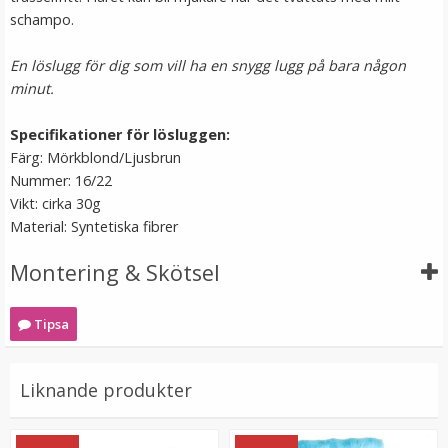
VÄLJ
schampo.
En löslugg för dig som vill ha en snygg lugg på bara någon
minut.
Specifikationer för lösluggen:
Färg: Mörkblond/Ljusbrun
Nummer: 16/22
Vikt: cirka 30g
Material: Syntetiska fibrer
Syntetiskt löshår Gloriatråd rakt - Mellanblond #22/613
Montering & Skötsel
Tipsa
★
★
★
★
★
199 kr
Liknande produkter
VÄLJ