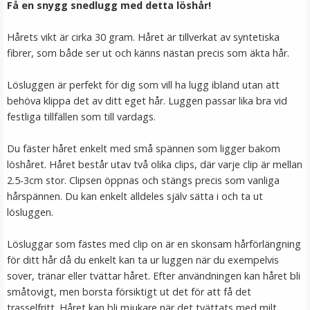
Få en snygg sned
lugg
med detta
löshår!
VÄLJ
Hårets vikt är cirka 30 gram. Håret är tillverkat av syntetiska
fibrer, som både ser ut och känns nästan precis som äkta hår.
Lösluggen är perfekt för dig som vill ha lugg ibland utan att
behöva klippa det av ditt eget hår. Luggen passar lika bra vid
festliga tillfällen som till vardags.
Du fäster håret enkelt med små spännen som ligger bakom
löshåret. Håret består utav två olika clips, där varje clip är mellan
2.5-3cm stor. Clipsen öppnas och stängs precis som vanliga
Hårscarf
hårspännen. Du kan enkelt alldeles själv sätta i och ta ut
lösluggen.
Lösluggar som fästes med clip on är en skonsam hårförlängning
★
★
★
★
★
för ditt hår då du enkelt kan ta ur luggen när du exempelvis
sover, tränar eller tvättar håret. Efter användningen kan håret bli
79 kr
småtovigt, men borsta försiktigt ut det för att få det
trasselfritt. Håret kan bli mjukare när det tvättats med milt