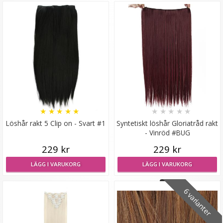
Syntetiskt löshår Gloriatråd rakt - Mörkbrun #8A
★
★
★
★
★
★
★
★
★
★
★
★
★
★
★
Löshår rakt 5 Clip on - Svart #1
Syntetiskt löshår Gloriatråd rakt
- Vinröd #BUG
199 kr
229 kr
229 kr
VÄLJ
LÄGG I VARUKORG
LÄGG I VARUKORG
6 varianter