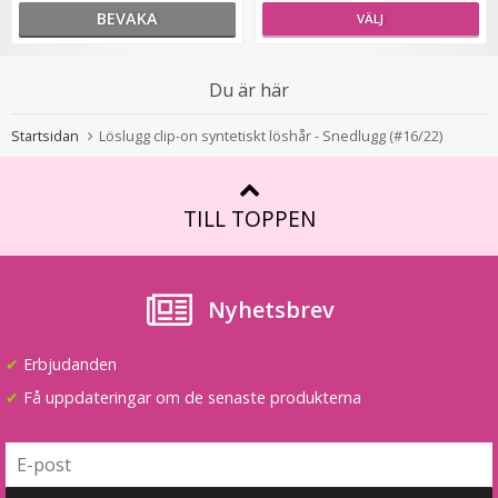
BEVAKA
VÄLJ
Diadem små rosor till Midsommar
Du är här
Startsidan
Löslugg clip-on syntetiskt löshår - Snedlugg (#16/22)
★
★
★
★
★
79 kr
TILL TOPPEN
LÄGG I VARUKORG
Nyhetsbrev
✔
Erbjudanden
✔
Få uppdateringar om de senaste produkterna