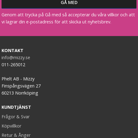
Genom att trycka på Gå med så accepterar du våra villkor och att
vi lagrar din e-postadress för att skicka ut nyhetsbrev.
KONTAKT
info@mizzy.se
011-265012
Phelt AB - Mizzy
Finspångsvägen 27
60213 Norrköping
KUNDTJÄNST
Frågor & Svar
Köpvillkor
Retur & Ånger