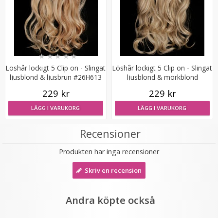
★
★
★
★
★
Löshår lockigt 5 Clip on - Slingat
Löshår lockigt 5 Clip on - Slingat
ljusblond & ljusbrun #26H613
ljusblond & mörkblond
#16H613
Syntetiskt löshår Gloriatråd rakt - Ljusblond #613
229 kr
229 kr
LÄGG I VARUKORG
LÄGG I VARUKORG
Recensioner
★
★
★
★
★
Produkten har inga recensioner
199 kr
Skriv en recension
LÄGG I VARUKORG
Andra köpte också