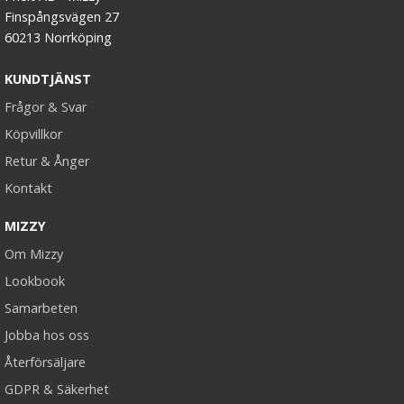
Finspångsvägen 27
#1 Svart - Hästsvans lockig rosett syntetiskt löshår
60213 Norrköping
KUNDTJÄNST
★
★
★
★
★
Frågor & Svar
Köpvillkor
199 kr
Retur & Ånger
Kontakt
LÄGG I VARUKORG
MIZZY
Om Mizzy
Lookbook
Samarbeten
Jobba hos oss
Återförsäljare
GDPR & Säkerhet