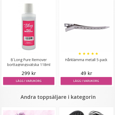
#27 Mellanbrun - Hästsvans vågig rosett
★
★
★
★
★
★
★
★
★
★
B´Long Pure Remover
Hårklämma metall 5-pack
borttagningsvätska 118ml
199 kr
299 kr
49 kr
LÄGG I VARUKORG
LÄGG I VARUKORG
LÄGG I VARUKORG
Andra toppsäljare i kategorin