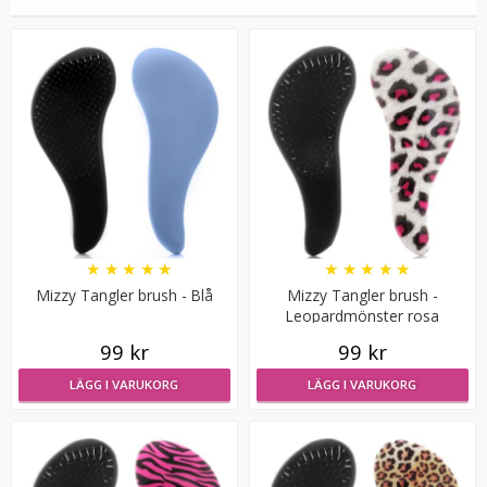
Elastisk perukstrumpa
★
★
★
★
★
★
★
★
★
★
Mizzy Tangler brush - Blå
Mizzy Tangler brush -
Leopardmönster rosa
99 kr
99 kr
LÄGG I VARUKORG
LÄGG I VARUKORG
39 kr
LÄGG I VARUKORG