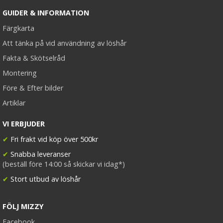
#10 Mellanbrun - Hästsvans vågig rosett
GUIDER & INFORMATION
Färgkarta
Att tänka på vid användning av löshår
★
★
★
★
★
Fakta & Skötselråd
199 kr
Montering
Före & Efter bilder
LÄGG I VARUKORG
Artiklar
VI ERBJUDER
✔
Fri frakt vid köp över 500kr
✔
Snabba leveranser
(beställ före 14:00 så skickar vi idag*)
✔
Stort utbud av löshår
FÖLJ MIZZY
Facebook