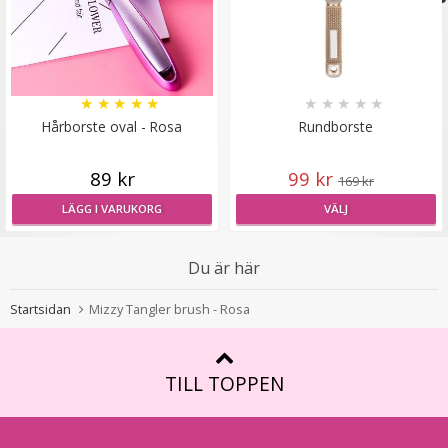
Rundad tång för isättning av microringar - Svart
★
★
★
★
★
★
★
★
★
★
Hårborste oval - Rosa
Rundborste
89 kr
99 kr
169 kr
149 kr
LÄGG I VARUKORG
VÄLJ
249 kr
Du är här
LÄGG I VARUKORG
Startsidan
Mizzy Tangler brush - Rosa
TILL TOPPEN