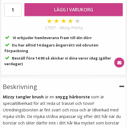
199 kr
LÄGG I VARUKORG
VÄLJ
★
★
★
★
★
27537 - Mizzy Pretty
Vi erbjuder hemleverans fram till din dörr
Du har alltid 14 dagars ångerrätt vid obruten
förpackning
Beställ före 14:00 så skickar vi dina varor idag (gäller
vardagar)
Tejp till löshår - 2.7m
Beskrivning
Mizzy tangler brush
är en
snygg hårborste
som är
specialtillverkad för att reda ut trassel och tovor!
★
★
★
★
★
Utredningsborsten är fint svart och rosa och är tillverkad med
mjuka strån. De mjuka stråna anpassar sig efter ditt hår när du
149 kr
borstar och sliter därför inte i ditt hår lika mycket som borstar