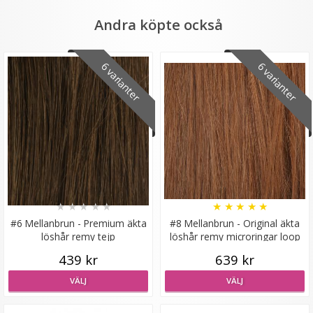
Andra köpte också
6 varianter
6 varianter
Syntetiskt löshår Gloriatråd rakt - Mörkbrun #6B
★
★
★
★
★
★
★
★
★
★
★
★
★
★
★
199 kr
#6 Mellanbrun - Premium äkta
#8 Mellanbrun - Original äkta
löshår remy tejp
löshår remy microringar loop
VÄLJ
439 kr
639 kr
VÄLJ
VÄLJ