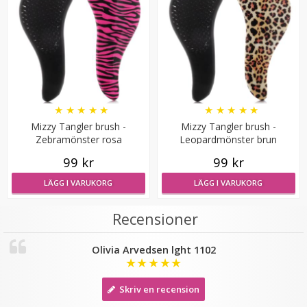
★
★
★
★
★
★
★
★
★
★
Mizzy Tangler brush -
Mizzy Tangler brush -
Mizzy Tangler brush - Zebramönster lila
Zebramönster rosa
Leopardmönster brun
99 kr
99 kr
LÄGG I VARUKORG
LÄGG I VARUKORG
★
★
★
★
★
Recensioner
99 kr
Olivia Arvedsen lght 1102
LÄGG I VARUKORG
★
★
★
★
★
Skriv en recension