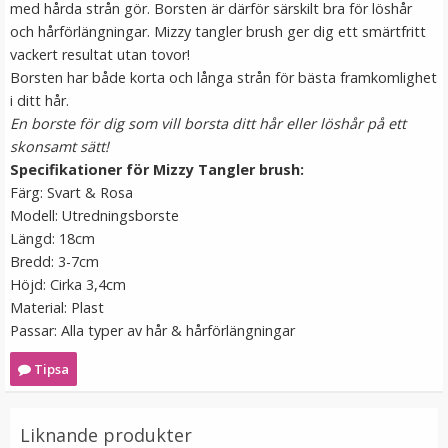
med hårda strån gör. Borsten är därför särskilt bra för löshår
LÄGG I VARUKORG
och hårförlängningar. Mizzy tangler brush ger dig ett smärtfritt
vackert resultat utan tovor!
Borsten har både korta och långa strån för bästa framkomlighet
i ditt hår.
En borste för dig som vill borsta ditt hår eller löshår på ett
skonsamt sätt!
Specifikationer för Mizzy Tangler brush:
Färg: Svart & Rosa
Modell: Utredningsborste
Längd: 18cm
Bredd: 3-7cm
Syntetiskt löshår Gloriatråd lockigt - Mörkblond #16/68
Höjd: Cirka 3,4cm
Material: Plast
Passar: Alla typer av hår & hårförlängningar
★
★
★
★
★
Tipsa
199 kr
Liknande produkter
LÄGG I VARUKORG