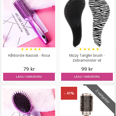
Löshårsförvaring med galge / Hair Case
★
★
★
★
★
★
★
★
★
★
★
★
★
★
★
Hårborste klassisk - Rosa
Mizzy Tangler brush -
Zebramönster vit
149 kr
79 kr
99 kr
LÄGG I VARUKORG
LÄGG I VARUKORG
LÄGG I VARUKORG
2 varianter
- 41%