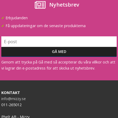
Nyhetsbrev
Syntetiskt löshår Gloriatråd lockigt - Vinröd #118
✔
Erbjudanden
✔
Få uppdateringar om de senaste produkterna
★
★
★
★
★
199 kr
Genom att trycka på Gå med så accepterar du våra villkor och att
LÄGG I VARUKORG
vi lagrar din e-postadress för att skicka ut nyhetsbrev.
KONTAKT
info@mizzy.se
011-265012
Phelt AB - Mizzy