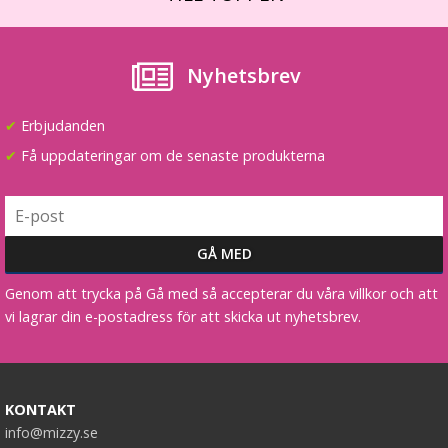
Löshår rakt 5 Clip on - Svart & mörkrosa underhår
Nyhetsbrev
✔
Erbjudanden
★
★
★
★
★
✔
Få uppdateringar om de senaste produkterna
89 kr
199 kr
LÄGG I VARUKORG
Genom att trycka på Gå med så accepterar du våra villkor och att
vi lagrar din e-postadress för att skicka ut nyhetsbrev.
KONTAKT
info@mizzy.se