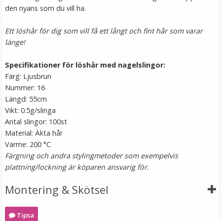
den nyans som du vill ha.
Ett löshår för dig som vill få ett långt och fint hår som varar
länge!
Specifikationer för löshår med nagelslingor:
Färg: Ljusbrun
Nummer: 16
Längd: 55cm
Vikt: 0.5g/slinga
#1 Svart - Original äkta löshår remy nagelslingor
Antal slingor: 100st
Material: Äkta hår
Värme: 200 °C
Färgning och andra stylingmetoder som exempelvis
★
★
★
★
★
plattning/lockning är köparen ansvarig för.
169 kr
Montering & Skötsel
VÄLJ
Tipsa