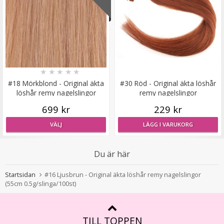
#60 Platinablond - Original äkta löshår remy nagelslingor
★
★
★
★
★
#18 Mörkblond - Original äkta
#30 Röd - Original äkta löshår
★
★
★
★
★
löshår remy nagelslingor
remy nagelslingor
699 kr
229 kr
189 kr
VÄLJ
LÄGG I VARUKORG
VÄLJ
Du är här
Startsidan
#16 Ljusbrun - Original äkta löshår remy nagelslingor
(55cm 0.5g/slinga/100st)
TILL TOPPEN