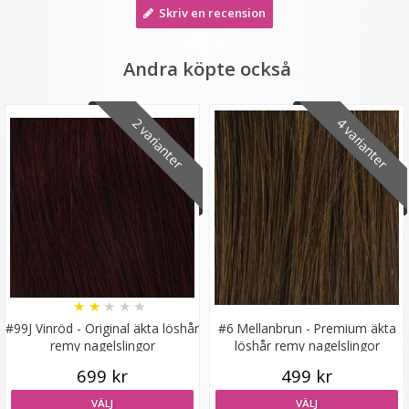
Skriv en recension
Andra köpte också
2 varianter
4 varianter
Mizzy Tangler brush - Zebramönster rosa
★
★
★
★
★
99 kr
★
★
★
★
★
LÄGG I VARUKORG
#99J Vinröd - Original äkta löshår
#6 Mellanbrun - Premium äkta
remy nagelslingor
löshår remy nagelslingor
699 kr
499 kr
VÄLJ
VÄLJ