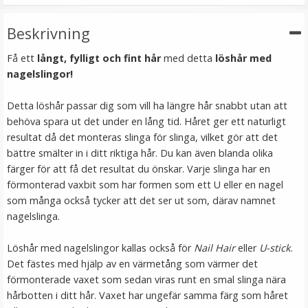
LÄGG I VARUKORG
Beskrivning
Få ett
långt, fylligt och fint hår
med detta
löshår med
nagelslingor!
Detta löshår passar dig som vill ha längre hår snabbt utan att
behöva spara ut det under en lång tid. Håret ger ett naturligt
resultat då det monteras slinga för slinga, vilket gör att det
bättre smälter in i ditt riktiga hår. Du kan även blanda olika
färger för att få det resultat du önskar. Varje slinga har en
förmonterad vaxbit som har formen som ett U eller en nagel
Mizzy Tangler brush - Leopardmönster rosa
som många också tycker att det ser ut som, därav namnet
nagelslinga.
Löshår med nagelslingor kallas också för
Nail Hair
eller
U-stick
.
★
★
★
★
★
Det fästes med hjälp av en värmetång som värmer det
förmonterade vaxet som sedan viras runt en smal slinga nära
99 kr
hårbotten i ditt hår. Vaxet har ungefär samma färg som håret