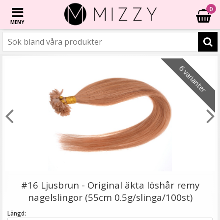
0
MENY
☓
6 varianter
6 varianter
6 varianter
- 40%
- 20%
- 57%
- 67%
- 55%
6 varianter
Mizzy Tangler brush - Rosa
#16 Ljusbrun - Original äkta löshår remy
nagelslingor (55cm 0.5g/slinga/100st)
Längd: