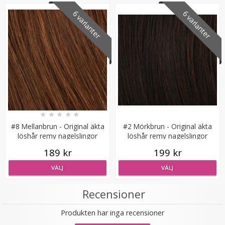
6 varianter
6 varianter
Hårklämma - Ljusbrun
★
★
★
★
★
#8 Mellanbrun - Original äkta
#2 Mörkbrun - Original äkta
★
★
★
★
★
löshår remy nagelslingor
löshår remy nagelslingor
189 kr
199 kr
29 kr
69 kr
VÄLJ
VÄLJ
LÄGG I VARUKORG
Recensioner
Produkten har inga recensioner