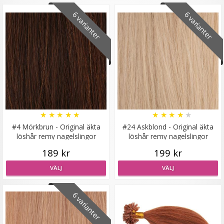
6 varianter
6 varianter
Mizzy Tangler brush - Zebramönster lila
★
★
★
★
★
★
★
★
★
★
★
★
★
★
★
99 kr
#4 Mörkbrun - Original äkta
#24 Askblond - Original äkta
löshår remy nagelslingor
löshår remy nagelslingor
LÄGG I VARUKORG
189 kr
199 kr
VÄLJ
VÄLJ
6 varianter