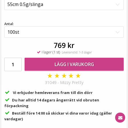
99 kr
LÄGG I VARUKORG
Antal:
769 kr
I lager (1 st)
Leveranstid: 1-3 dagar
LÄGG I VARUKORG
★
★
★
★
★
31049 - Mizzy Pretty
Rundad tång för isättning av microringar - Svart
Vi erbjuder hemleverans fram till din dörr
Du har alltid 14 dagars ångerrätt vid obruten
förpackning
Beställ före 14:00 så skickar vi dina varor idag (gäller
vardagar)
149 kr
249 kr