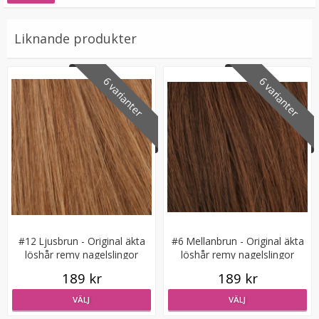
Liknande produkter
6 varianter
6 varianter
#27 Jordgubbsblond - Original äkta löshår remy
nagelslingor
★
★
★
★
★
189 kr
#12 Ljusbrun - Original äkta
#6 Mellanbrun - Original äkta
löshår remy nagelslingor
löshår remy nagelslingor
VÄLJ
189 kr
189 kr
VÄLJ
VÄLJ