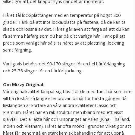
vilket gör att det knappt syns när det är monterat.
LÄGG I VARUKORG
Håret tål lock/plattänger med en temperatur på högst 200
grader. Tänk på att inte locka/platta på fästena, då de kan ta
skada och lossna av det. Håret går även att färga så att du kan
få samma hårfärg som du har på ditt vanliga hår. Tänk på att
precis som vanligt hår så slits håret av att plattning, lockning
samt färgning.
Vanligtvis behövs det 90-170 slingor för en hel hårförlängning
och 25-75 slingor för en hårförtjockning.
Platt tång för isättning av microringar - Svart
Om Mizzy Original:
Vår originalkvalitet lämpar sig bäst för de med tunt hår som inte
vill ha i löshår så länge eller provar löshår för första gången då
★
★
★
★
★
livslängden är kortare än våra andra kvaliteter Classic och
Premium. Håret har en rak struktur men ibland med ett visst
199 kr
självfall. Det är äkta hår och ursprunget är Asien (Kina, Thailand,
249 kr
Indien och Vietnam). Håret är ofta mörkt i grunden vilket gör att
håret får genomgå en stark kemisk behandling för att uppnå
LÄGG I VARUKORG