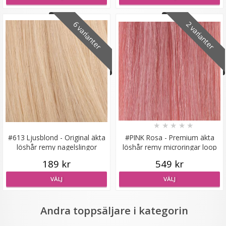
6 varianter
2 varianter
Hårklämma rosett - Blå
★
★
★
★
★
★
★
★
★
★
19 kr
#613 Ljusblond - Original äkta
#PINK Rosa - Premium äkta
59 kr
löshår remy nagelslingor
löshår remy microringar loop
189 kr
549 kr
LÄGG I VARUKORG
VÄLJ
VÄLJ
Andra toppsäljare i kategorin