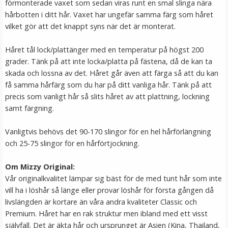
förmonterade vaxet som sedan viras runt en smal slinga nära
hårbotten i ditt hår. Vaxet har ungefär samma färg som håret
vilket gör att det knappt syns när det är monterat.
Håret tål lock/plattänger med en temperatur på högst 200
grader. Tänk på att inte locka/platta på fästena, då de kan ta
skada och lossna av det. Håret går även att färga så att du kan
få samma hårfärg som du har på ditt vanliga hår. Tänk på att
precis som vanligt hår så slits håret av att plattning, lockning
samt färgning.
Rundad tång för isättning av microringar - Svart
Vanligtvis behövs det 90-170 slingor för en hel hårförlängning
och 25-75 slingor för en hårförtjockning.
Om Mizzy Original:
Vår originalkvalitet lämpar sig bäst för de med tunt hår som inte
149 kr
vill ha i löshår så länge eller provar löshår för första gången då
249 kr
livslängden är kortare än våra andra kvaliteter Classic och
Premium. Håret har en rak struktur men ibland med ett visst
LÄGG I VARUKORG
självfall. Det är äkta hår och ursprunget är Asien (Kina, Thailand,