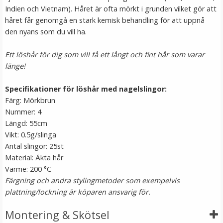
Indien och Vietnam). Håret är ofta mörkt i grunden vilket gör att
håret får genomgå en stark kemisk behandling för att uppnå
den nyans som du vill ha.
Ett löshår för dig som vill få ett långt och fint hår som varar
länge!
Specifikationer för löshår med nagelslingor:
Färg: Mörkbrun
#27 Jordgubbsblond - Original äkta löshår remy
Nummer: 4
nagelslingor
Längd: 55cm
Vikt: 0.5g/slinga
Antal slingor: 25st
Material: Äkta hår
Värme: 200 °C
189 kr
Färgning och andra stylingmetoder som exempelvis
plattning/lockning är köparen ansvarig för.
VÄLJ
Montering & Skötsel