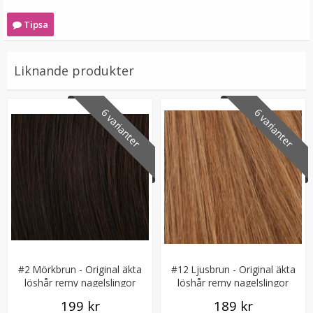
Tipsa
Liknande produkter
6 varianter
6 varianter
Platt tång för isättning av microringar - Svart
★
★
★
★
★
199 kr
249 kr
LÄGG I VARUKORG
#2 Mörkbrun - Original äkta
#12 Ljusbrun - Original äkta
löshår remy nagelslingor
löshår remy nagelslingor
199 kr
189 kr