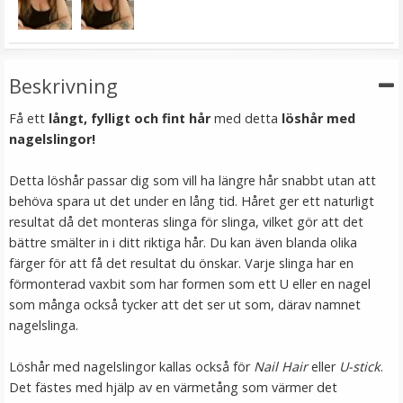
LÄGG I VARUKORG
Beskrivning
Få ett
långt, fylligt och fint hår
med detta
löshår med
nagelslingor!
Detta löshår passar dig som vill ha längre hår snabbt utan att
behöva spara ut det under en lång tid. Håret ger ett naturligt
resultat då det monteras slinga för slinga, vilket gör att det
Mizzy Tangler brush - Rosa
bättre smälter in i ditt riktiga hår. Du kan även blanda olika
färger för att få det resultat du önskar. Varje slinga har en
förmonterad vaxbit som har formen som ett U eller en nagel
som många också tycker att det ser ut som, därav namnet
★
★
★
★
★
nagelslinga.
99 kr
Löshår med nagelslingor kallas också för
Nail Hair
eller
U-stick
.
Det fästes med hjälp av en värmetång som värmer det
LÄGG I VARUKORG