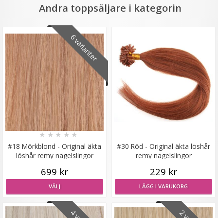
Andra toppsäljare i kategorin
6 varianter
Mizzy Tangler brush - Blå
★
★
★
★
★
99 kr
LÄGG I VARUKORG
★
★
★
★
★
#18 Mörkblond - Original äkta
#30 Röd - Original äkta löshår
löshår remy nagelslingor
remy nagelslingor
699 kr
229 kr
VÄLJ
LÄGG I VARUKORG