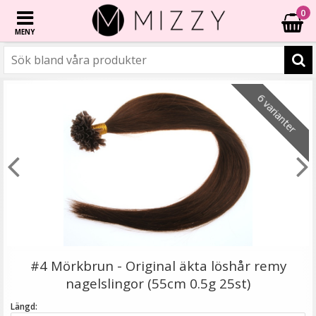
0
MENY
☓
6 varianter
6 varianter
6 varianter
6 varianter
- 40%
- 20%
6 varianter
#8 Mellanbrun - Original äkta löshår remy nagelslingor
#4 Mörkbrun - Original äkta löshår remy
nagelslingor (55cm 0.5g 25st)
Längd: