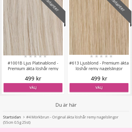
4 varianter
2 varianter
#1 Svart - Original äkta löshår remy nagelslingor
★
★
★
★
★
169 kr
★
★
★
★
★
★
★
★
★
★
#1001B Ljus Platinablond -
#613 Ljusblond - Premium äkta
VÄLJ
Premium äkta löshår remy
löshår remy nagelslingor
nagelslingor
499 kr
499 kr
VÄLJ
VÄLJ
Du är här
Startsidan
#4 Mörkbrun - Original äkta löshår remy nagelslingor
(55cm 0.5g 25st)