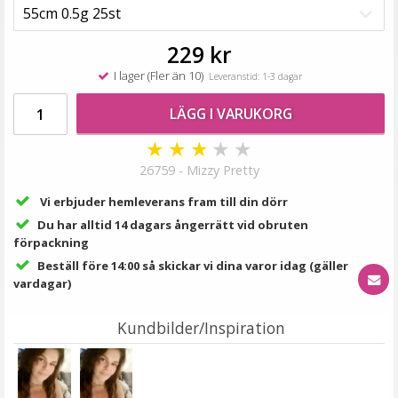
189 kr
VÄLJ
229 kr
I lager (Fler än 10)
Leveranstid: 1-3 dagar
LÄGG I VARUKORG
★
★
★
★
★
26759 - Mizzy Pretty
Vi erbjuder hemleverans fram till din dörr
Du har alltid 14 dagars ångerrätt vid obruten
förpackning
Mizzy Tangler brush - Leopardmönster rosa
Beställ före 14:00 så skickar vi dina varor idag (gäller
vardagar)
Kundbilder/Inspiration
★
★
★
★
★
99 kr