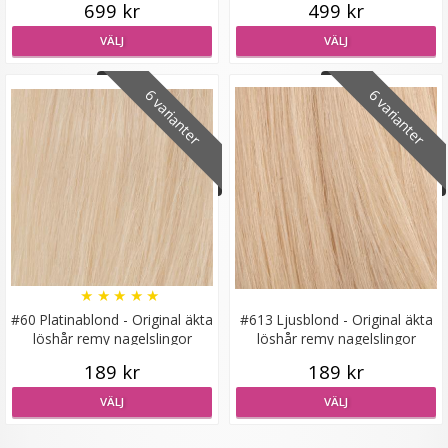
699 kr
499 kr
VÄLJ
VÄLJ
6 varianter
6 varianter
Hårborste klassisk - Rosa
★
★
★
★
★
79 kr
LÄGG I VARUKORG
★
★
★
★
★
#60 Platinablond - Original äkta
#613 Ljusblond - Original äkta
löshår remy nagelslingor
löshår remy nagelslingor
189 kr
189 kr
VÄLJ
VÄLJ