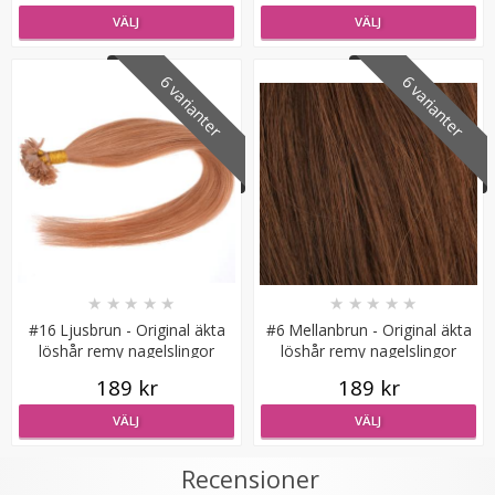
VÄLJ
VÄLJ
6 varianter
6 varianter
Mizzy Tangler brush - Zebramönster rosa
★
★
★
★
★
★
★
★
★
★
★
★
★
★
★
#16 Ljusbrun - Original äkta
#6 Mellanbrun - Original äkta
99 kr
löshår remy nagelslingor
löshår remy nagelslingor
189 kr
189 kr
LÄGG I VARUKORG
VÄLJ
VÄLJ
Recensioner