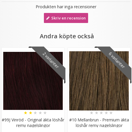
Produkten har inga recensioner
Skriv en recension
Andra köpte också
Mizzy Tangler brush - Zebramönster lila
2 varianter
6 varianter
★
★
★
★
★
99 kr
LÄGG I VARUKORG
★
★
★
★
★
★
★
★
★
★
#99J Vinröd - Original äkta löshår
#10 Mellanbrun - Premium äkta
remy nagelslingor
löshår remy nagelslingor