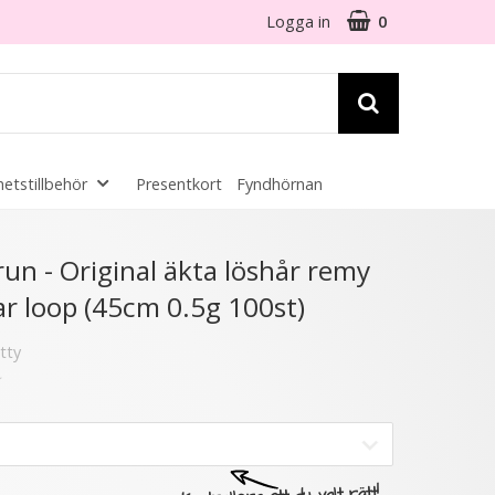
Logga in
0
etstillbehör
Presentkort
Fyndhörnan
☓
un - Original äkta löshår remy
r loop (45cm 0.5g 100st)
6 varianter
tty
★