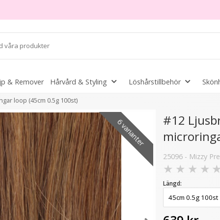
jp & Remover
Hårvård & Styling
Löshårstillbehör
Skönh
ngar loop (45cm 0.5g 100st)
#12 Ljusbr
6 varianter
microringa
6 varianter
25096 - Mizzy Pre
★
★
★
★
Längd: