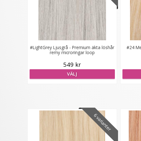
#LightGrey Ljusgrå - Premium äkta löshår
#24 Mel
remy microringar loop
549 kr
VÄLJ
6 varianter