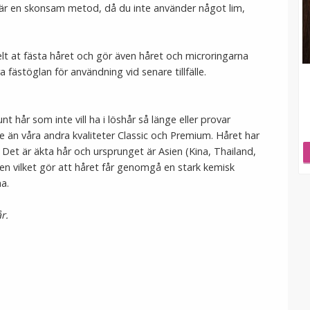
r är en skonsam metod, då du inte använder något lim,
lt at fästa håret och gör även håret och microringarna
 fästöglan för användning vid senare tillfälle.
t hår som inte vill ha i löshår så länge eller provar
re än våra andra kvaliteter Classic och Premium. Håret har
. Det är äkta hår och ursprunget är Asien (Kina, Thailand,
en vilket gör att håret får genomgå en stark kemisk
ha.
år.