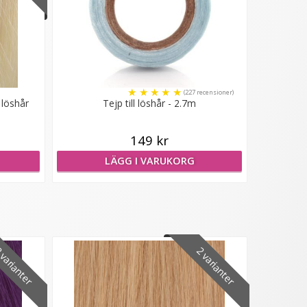
★
★
★
★
★
(227 recensioner)
 löshår
Tejp till löshår - 2.7m
149 kr
LÄGG I VARUKORG
varianter
2 varianter