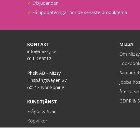
✔
Erbjudanden
✔
Få uppdateringar om de senaste produkterna
KONTAKT
MIZZY
info@mizzy.se
Om Mizzy
011-265012
Lookboo
Samarbet
Phelt AB - Mizzy
Finspångsvägen 27
Jobba hos
60213 Norrköping
Återförsäl
GDPR & S
KUNDTJÄNST
Frågor & Svar
Köpvillkor
Retur & Ånger
Kontakt