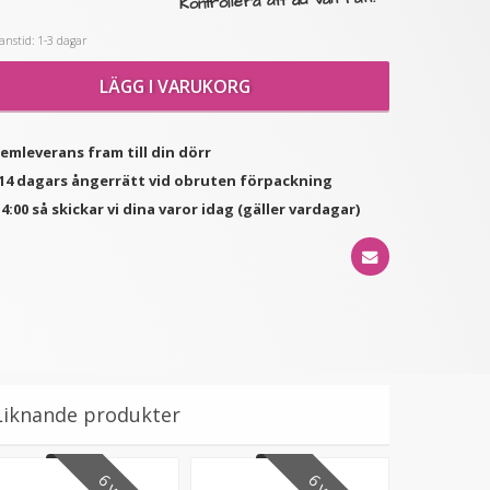
Kontrollera att du valt rätt!
nstid: 1-3 dagar
★
★
★
★
★
★
★
★
★
★
(1
LÄGG I VARUKORG
#8 Mellanbrun - Original
Mizzy Tangler brush - Rosa
recensioner)
äkta löshår remy
nagelslingor
189 kr
99 kr
hemleverans fram till din dörr
d 14 dagars ångerrätt vid obruten förpackning
VÄLJ
LÄGG I VARUKORG
4:00 så skickar vi dina varor idag (gäller vardagar)
Liknande produkter