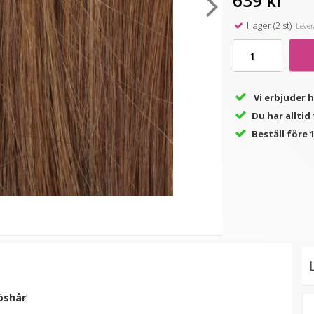
639 kr
I lager (2 st)
Levera
av
Microringar ca: 200st -
#6 Mellanbrun - Original
Svarta
äkta löshår remy
nagelslingor
99 kr
189 kr
Vi erbjuder 
Du har allti
LÄGG I VARUKORG
VÄLJ
Beställ före 1
öshår
!