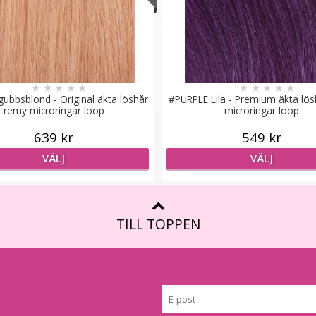
★
★
★
★
★
★
★
★
★
★
gubbsblond - Original äkta löshår
#PURPLE Lila - Premium äkta lö
remy microringar loop
microringar loop
639 kr
549 kr
VÄLJ
VÄLJ
TILL TOPPEN