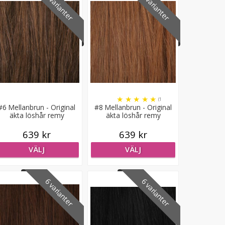
6 varianter
6 varianter
★
★
★
★
★
(1
#6 Mellanbrun - Original
#8 Mellanbrun - Original
recensioner)
äkta löshår remy
äkta löshår remy
microringar loop
microringar loop
639 kr
639 kr
VÄLJ
VÄLJ
6 varianter
6 varianter