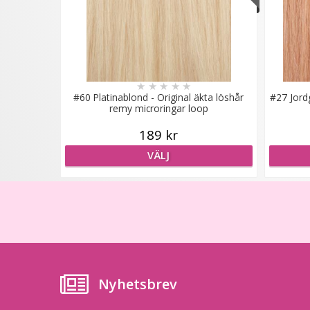
★
★
★
★
★
#60 Platinablond - Original äkta löshår
#27 Jord
remy microringar loop
189 kr
VÄLJ
Nyhetsbrev