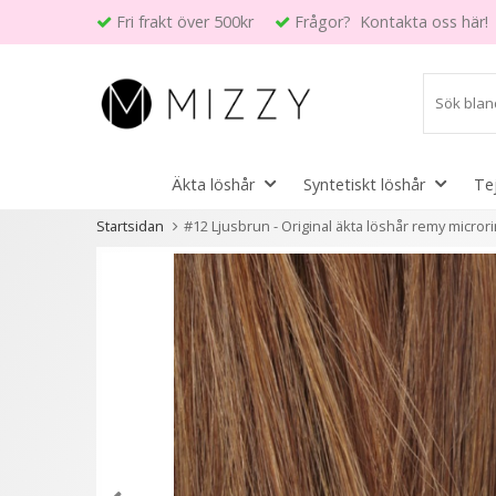
Fri frakt över 500kr
Frågor? Kontakta oss här!
Äkta löshår
Syntetiskt löshår
Te
Startsidan
#12 Ljusbrun - Original äkta löshår remy microri
Andra kunder köpte även
- 40%
- 20%