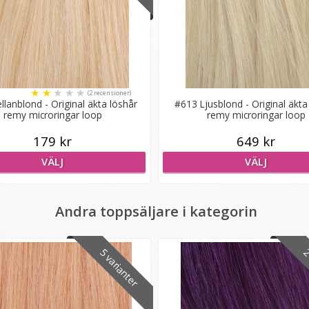
★
★
★
★
★
(2 recensioner)
lanblond - Original äkta löshår
#613 Ljusblond - Original äkta
remy microringar loop
remy microringar loop
179 kr
649 kr
VÄLJ
VÄLJ
Andra toppsäljare i kategorin
5 varianter
2 