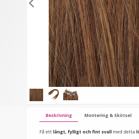
★
★
★
★
★
Rundad tång för isättning
Platt tång för isättning 
av microringar - Svart
microringar - Svart
149 kr
199 kr
249 kr
249 kr
LÄGG I VARUKORG
LÄGG I VARUKORG
Beskrivning
Montering & Skötsel
Få ett
långt, fylligt och fint svall
med detta
l