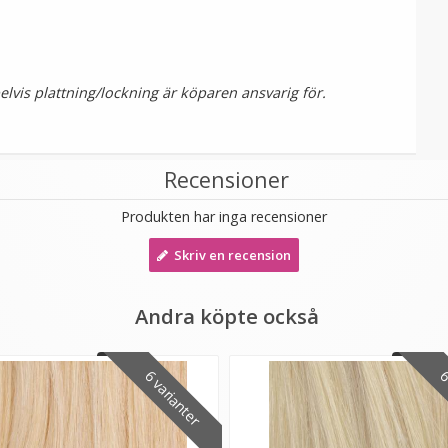
vis plattning/lockning är köparen ansvarig för.
Recensioner
Produkten har inga recensioner
Skriv en recension
Andra köpte också
6 varianter
6 