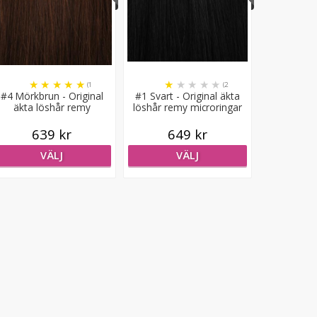
★
★
★
★
★
★
★
★
★
★
(1
(2
#4 Mörkbrun - Original
#1 Svart - Original äkta
recensioner)
recensioner)
äkta löshår remy
löshår remy microringar
microringar loop
loop
639 kr
649 kr
VÄLJ
VÄLJ