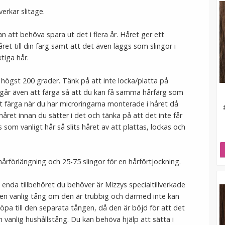
erkar slitage.
n att behöva spara ut det i flera år. Håret ger ett
ret till din färg samt att det även läggs som slingor i
ktiga hår.
högst 200 grader. Tänk på att inte locka/platta på
 går även att färga så att du kan få samma hårfärg som
att färga när du har microringarna monterade i håret då
 håret innan du sätter i det och tänka på att det inte får
som vanligt hår så slits håret av att plattas, lockas och
hårförlängning och 25-75 slingor för en hårförtjockning.
t enda tillbehöret du behöver är Mizzys specialtillverkade
 en vanlig tång om den är trubbig och därmed inte kan
pa till den separata tången, då den är böjd för att det
 vanlig hushållstång. Du kan behöva hjälp att sätta i