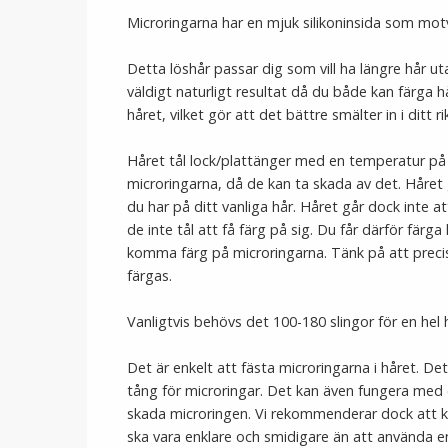
Microringarna har en mjuk silikoninsida som motv
Detta löshår passar dig som vill ha längre hår uta
väldigt naturligt resultat då du både kan färga hå
håret, vilket gör att det bättre smälter in i ditt ri
Håret tål lock/plattänger med en temperatur på 
microringarna, då de kan ta skada av det. Håret
du har på ditt vanliga hår. Håret går dock inte 
de inte tål att få färg på sig. Du får därför färga
komma färg på microringarna. Tänk på att precis 
färgas.
Vanligtvis behövs det 100-180 slingor för en hel 
Det är enkelt att fästa microringarna i håret. De
tång för microringar. Det kan även fungera med
skada microringen. Vi rekommenderar dock att kö
ska vara enklare och smidigare än att använda en