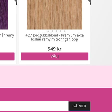
★
★
★
★
★
shår remy
#27 Jordgubbsblond - Premium äkta
löshår remy microringar loop
549 kr
VÄLJ