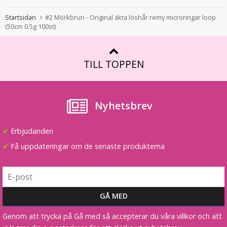
#22/613 Mellanblond - Hästsvans vågig rosett
Startsidan
#2 Mörkbrun - Original äkta löshår remy microringar loop
(50cm 0.5g 100st)
★
★
★
★
★
TILL TOPPEN
199 kr
LÄGG I VARUKORG
Nyhetsbrev
✔
Erbjudanden
✔
Få uppdateringar om de senaste produkterna
Genom att trycka på Gå med så accepterar du våra villkor och att