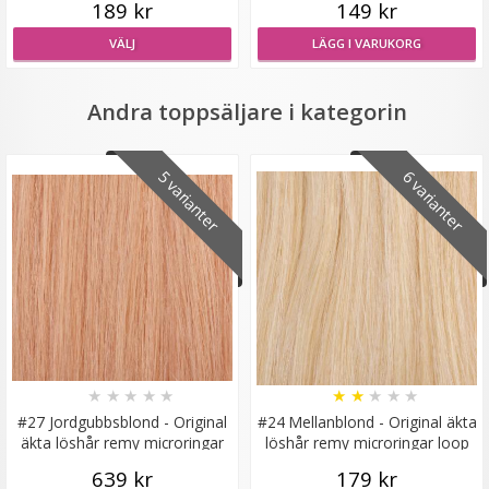
189 kr
149 kr
VÄLJ
LÄGG I VARUKORG
Mizzy Tangler brush - Leopardmönster brun
Andra toppsäljare i kategorin
5 varianter
6 varianter
★
★
★
★
★
99 kr
LÄGG I VARUKORG
★
★
★
★
★
★
★
★
★
★
#27 Jordgubbsblond - Original
#24 Mellanblond - Original äkta
äkta löshår remy microringar
löshår remy microringar loop
loop
639 kr
179 kr