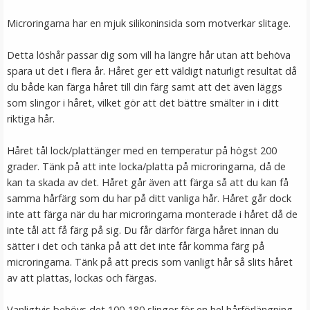
249 kr
Microringarna har en mjuk silikoninsida som motverkar slitage.
LÄGG I VARUKORG
Detta löshår passar dig som vill ha längre hår utan att behöva
spara ut det i flera år. Håret ger ett väldigt naturligt resultat då
du både kan färga håret till din färg samt att det även läggs
som slingor i håret, vilket gör att det bättre smälter in i ditt
riktiga hår.
Håret tål lock/plattänger med en temperatur på högst 200
grader. Tänk på att inte locka/platta på microringarna, då de
kan ta skada av det. Håret går även att färga så att du kan få
samma hårfärg som du har på ditt vanliga hår. Håret går dock
#8 Mellanbrun - Original äkta löshår remy nagelslingor
inte att färga när du har microringarna monterade i håret då de
inte tål att få färg på sig. Du får därför färga håret innan du
sätter i det och tänka på att det inte får komma färg på
microringarna. Tänk på att precis som vanligt hår så slits håret
★
★
★
★
★
av att plattas, lockas och färgas.
189 kr
Vanligtvis behövs det 100-180 slingor för en hel hårförlängning