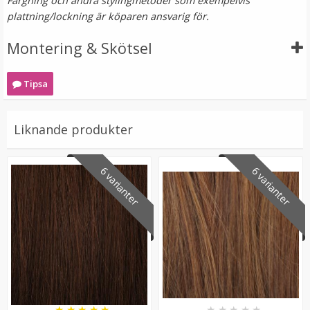
Färgning och andra stylingmetoder som exempelvis
plattning/lockning är köparen ansvarig för.
Montering & Skötsel
Tipsa
Liknande produkter
Mizzy Tangler brush - Zebramönster lila
6 varianter
6 varianter
★
★
★
★
★
99 kr
LÄGG I VARUKORG
★
★
★
★
★
★
★
★
★
★