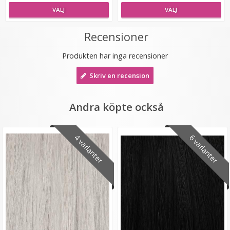
VÄLJ
VÄLJ
Recensioner
Produkten har inga recensioner
#16 Ljusbrun - Original äkta löshår remy nagelslingor
Skriv en recension
Andra köpte också
★
★
★
★
★
4 varianter
6 varianter
189 kr
VÄLJ