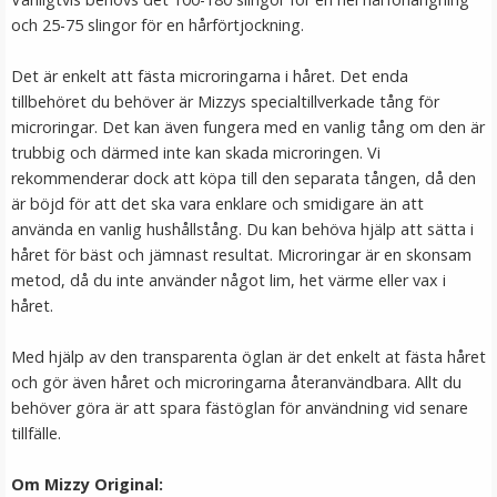
och 25-75 slingor för en hårförtjockning.
VÄLJ
Det är enkelt att fästa microringarna i håret. Det enda
tillbehöret du behöver är Mizzys specialtillverkade tång för
microringar. Det kan även fungera med en vanlig tång om den är
trubbig och därmed inte kan skada microringen. Vi
rekommenderar dock att köpa till den separata tången, då den
är böjd för att det ska vara enklare och smidigare än att
använda en vanlig hushållstång. Du kan behöva hjälp att sätta i
håret för bäst och jämnast resultat. Microringar är en skonsam
metod, då du inte använder något lim, het värme eller vax i
Microringar ca: 200st - Svarta
håret.
Med hjälp av den transparenta öglan är det enkelt at fästa håret
och gör även håret och microringarna återanvändbara. Allt du
★
★
★
★
★
behöver göra är att spara fästöglan för användning vid senare
tillfälle.
99 kr
Om Mizzy Original:
LÄGG I VARUKORG