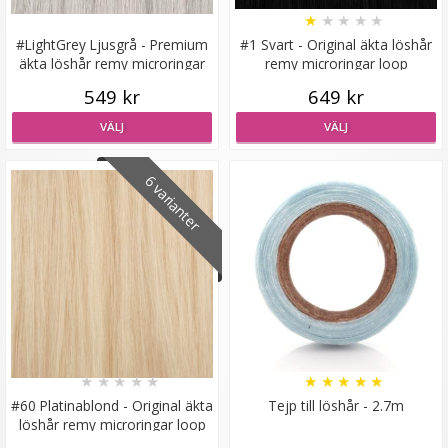
★
★
★
★
★
#LightGrey Ljusgrå - Premium
#1 Svart - Original äkta löshår
äkta löshår remy microringar
remy microringar loop
loop
549 kr
649 kr
Syntetiskt löshår Gloriatråd rakt - Mörkbrun #8A
VÄLJ
VÄLJ
6 varianter
★
★
★
★
★
199 kr
VÄLJ
★
★
★
★
★
★
★
★
★
★
#60 Platinablond - Original äkta
Tejp till löshår - 2.7m
löshår remy microringar loop