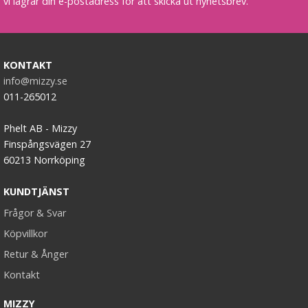
vi lagrar din e-postadress för att skicka ut nyhetsbrev.
KONTAKT
info@mizzy.se
011-265012
Phelt AB - Mizzy
Finspångsvägen 27
60213 Norrköping
KUNDTJÄNST
Frågor & Svar
Köpvillkor
Retur & Ånger
Kontakt
MIZZY