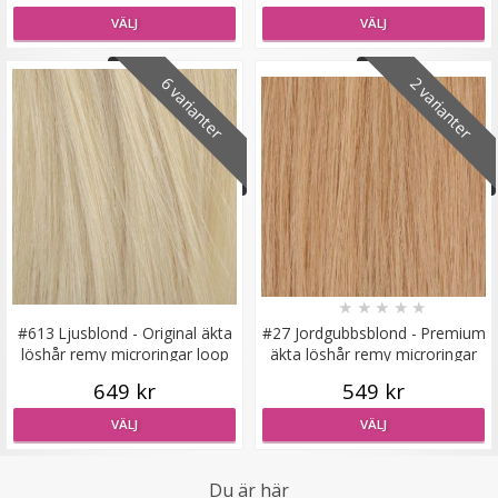
VÄLJ
VÄLJ
#6 Mellanbrun - Original äkta löshår remy nagelslingor
6 varianter
2 varianter
189 kr
VÄLJ
★
★
★
★
★
#613 Ljusblond - Original äkta
#27 Jordgubbsblond - Premium
löshår remy microringar loop
äkta löshår remy microringar
loop
649 kr
549 kr
VÄLJ
VÄLJ
Du är här