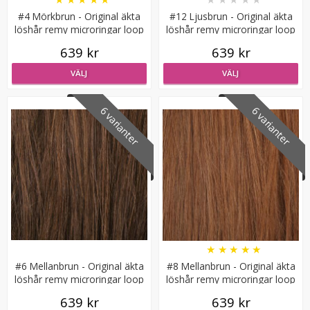
#4 Mörkbrun - Original äkta
#12 Ljusbrun - Original äkta
löshår remy microringar loop
löshår remy microringar loop
639 kr
639 kr
VÄLJ
VÄLJ
6 varianter
6 varianter
#1 Svart - Original äkta löshår remy nagelslingor
★
★
★
★
★
169 kr
VÄLJ
★
★
★
★
★
#6 Mellanbrun - Original äkta
#8 Mellanbrun - Original äkta
löshår remy microringar loop
löshår remy microringar loop
639 kr
639 kr