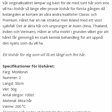
Vår originalkvalitet lämpar sig bäst för de med tunt hår som inte
vill ha i löshår så länge eller provar löshår för första gången då
livslängden är kortare än våra andra kvaliteter Classic och
Premium. Håret har en rak struktur men ibland med ett visst
självfall. Det är äkta hår och ursprunget är Asien (Kina, Thailand,
Indien och Vietnam). Håret är ofta mörkt i grunden vilket gör att
håret får genomgå en stark kemisk behandling för att uppnå
den nyans som du vill ha.
Ett löshår för dig som vill få ett långt och fint hår.
Mizzy Tangler brush - Rosa
Specifikationer för löshåret:
Färg: Mörkbrun
Nummer: 2
★
★
★
★
★
Längd: 50cm
Vikt: 50g
99 kr
Antal slingor: 100st
Material: Äkta hår
LÄGG I VARUKORG
Värme: 200 °C