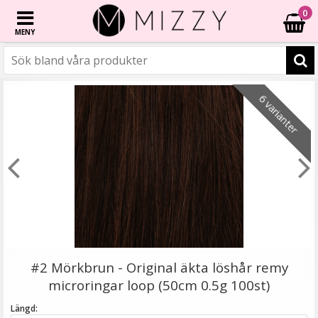
0
MENY
☓
6 varianter
6 varianter
6 varianter
2 varianter
6 varianter
- 40%
- 20%
6 varianter
Rundad tång för isättning av microringar - Svart
#2 Mörkbrun - Original äkta löshår remy
microringar loop (50cm 0.5g 100st)
Längd: