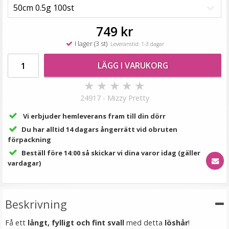
149 kr
249 kr
749 kr
LÄGG I VARUKORG
I lager (3 st)
Leveranstid: 1-3 dagar
LÄGG I VARUKORG
★
★
★
★
★
24917 - Mizzy Pretty
Vi erbjuder hemleverans fram till din dörr
Du har alltid 14 dagars ångerrätt vid obruten
förpackning
Beställ före 14:00 så skickar vi dina varor idag (gäller
vardagar)
Platt tång för isättning av microringar - Svart
Beskrivning
Få ett
långt, fylligt och fint svall
med detta
löshår
!
199 kr