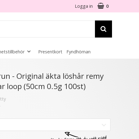
Logga in
0
etstillbehör
Presentkort
Fyndhörnan
☓
n - Original äkta löshår remy
r loop (50cm 0.5g 100st)
6 varianter
tty
★