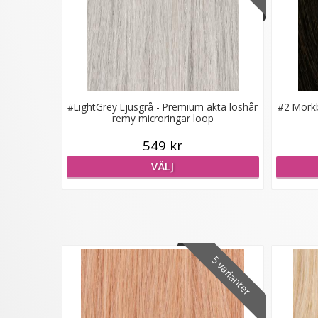
#LightGrey Ljusgrå - Premium äkta löshår
#2 Mörkb
remy microringar loop
549 kr
VÄLJ
5 varianter