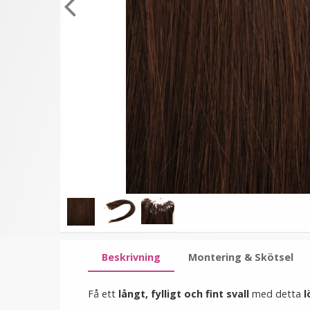
★
★
★
★
★
Rundad tång för isättning
Platt tång för isättning 
av microringar - Svart
microringar - Svart
149 kr
199 kr
249 kr
249 kr
LÄGG I VARUKORG
LÄGG I VARUKORG
Beskrivning
Montering & Skötsel
Få ett
långt, fylligt och fint svall
med detta
l