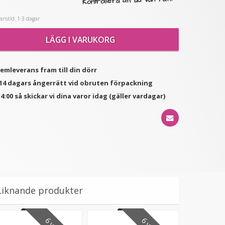
Kontrollera att du valt rätt!
nstid: 1-3 dagar
★
★
★
★
★
★
★
★
★
★
(1
LÄGG I VARUKORG
#16 Ljusbrun - Original
Mizzy Tangler brush - Rosa
recensioner)
äkta löshår remy
nagelslingor
189 kr
99 kr
hemleverans fram till din dörr
d 14 dagars ångerrätt vid obruten förpackning
VÄLJ
LÄGG I VARUKORG
4:00 så skickar vi dina varor idag (gäller vardagar)
Liknande produkter