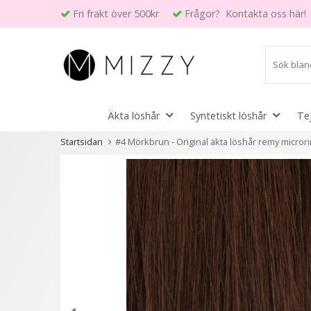
Fri frakt över 500kr
Frågor? Kontakta oss här!
Äkta löshår
Syntetiskt löshår
Te
Startsidan
#4 Mörkbrun - Original äkta löshår remy microri
Andra kunder köpte även
- 40%
- 20%