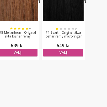
★
★
★
★
★
★
★
★
★
★
(1
(2
#8 Mellanbrun - Original
#1 Svart - Original äkta
recensioner)
recensioner)
äkta löshår remy
löshår remy microringar
microringar loop
loop
639 kr
649 kr
VÄLJ
VÄLJ