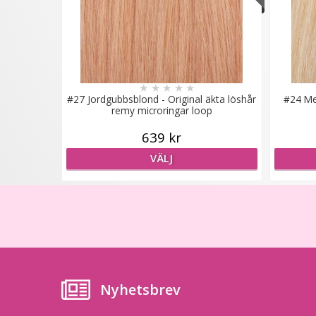
★
★
★
★
★
#27 Jordgubbsblond - Original äkta löshår
#24 Mel
remy microringar loop
639 kr
VÄLJ
Nyhetsbrev