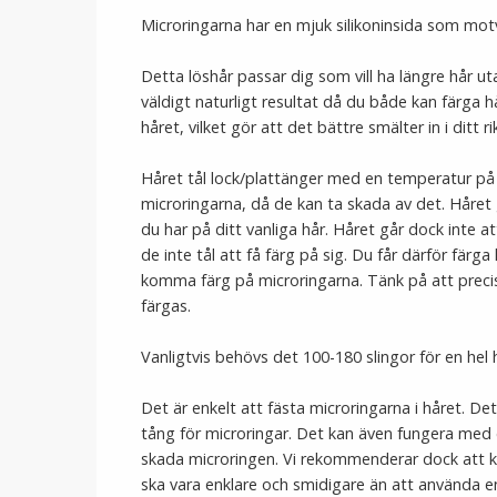
Microringarna har en mjuk silikoninsida som motv
Detta löshår passar dig som vill ha längre hår uta
väldigt naturligt resultat då du både kan färga hå
håret, vilket gör att det bättre smälter in i ditt ri
Håret tål lock/plattänger med en temperatur på 
microringarna, då de kan ta skada av det. Håret
du har på ditt vanliga hår. Håret går dock inte 
de inte tål att få färg på sig. Du får därför färga
komma färg på microringarna. Tänk på att precis 
färgas.
Vanligtvis behövs det 100-180 slingor för en hel 
Det är enkelt att fästa microringarna i håret. De
tång för microringar. Det kan även fungera med
skada microringen. Vi rekommenderar dock att kö
ska vara enklare och smidigare än att använda en