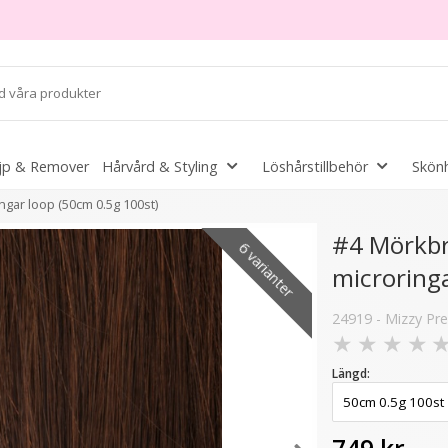
jp & Remover
Hårvård & Styling
Löshårstillbehör
Skönh
ngar loop (50cm 0.5g 100st)
#4 Mörkbru
6 varianter
microringa
6 varianter
24919 - Mizzy Pre
★
★
★
★
Längd: