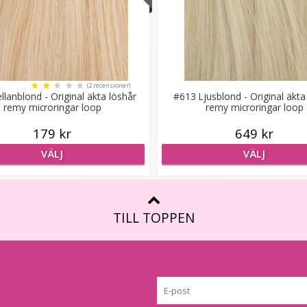
★
★
★
★
★
(2 recensioner)
lanblond - Original äkta löshår
#613 Ljusblond - Original äkta
remy microringar loop
remy microringar loop
179 kr
649 kr
VÄLJ
VÄLJ
TILL TOPPEN