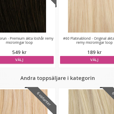
run - Premium äkta löshår remy
#60 Platinablond - Original äkt
microringar loop
remy microringar loop
549 kr
189 kr
VÄLJ
VÄLJ
Andra toppsäljare i kategorin
6 varianter
6 