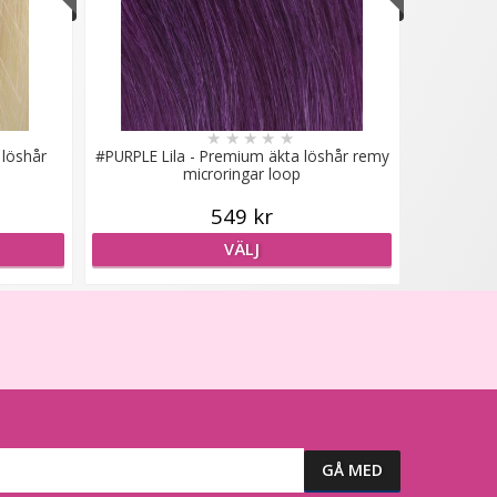
★
★
★
★
★
 löshår
#PURPLE Lila - Premium äkta löshår remy
microringar loop
549 kr
VÄLJ