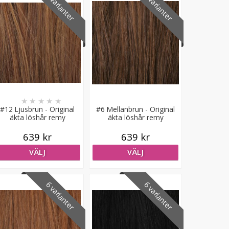
6 varianter
6 varianter
★
★
★
★
★
#12 Ljusbrun - Original
#6 Mellanbrun - Original
äkta löshår remy
äkta löshår remy
microringar loop
microringar loop
639 kr
639 kr
VÄLJ
VÄLJ
6 varianter
6 varianter