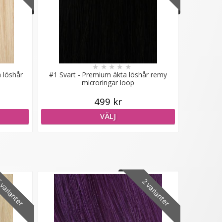
★
★
★
★
★
a löshår
#1 Svart - Premium äkta löshår remy
microringar loop
499 kr
VÄLJ
varianter
2 varianter