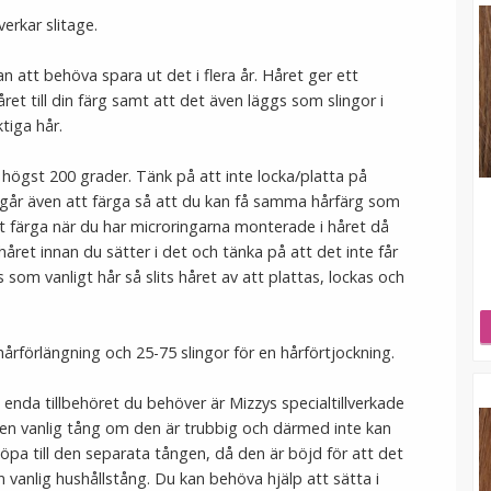
erkar slitage.
n att behöva spara ut det i flera år. Håret ger ett
ret till din färg samt att det även läggs som slingor i
ktiga hår.
högst 200 grader. Tänk på att inte locka/platta på
 går även att färga så att du kan få samma hårfärg som
att färga när du har microringarna monterade i håret då
 håret innan du sätter i det och tänka på att det inte får
som vanligt hår så slits håret av att plattas, lockas och
hårförlängning och 25-75 slingor för en hårförtjockning.
t enda tillbehöret du behöver är Mizzys specialtillverkade
 en vanlig tång om den är trubbig och därmed inte kan
pa till den separata tången, då den är böjd för att det
 vanlig hushållstång. Du kan behöva hjälp att sätta i