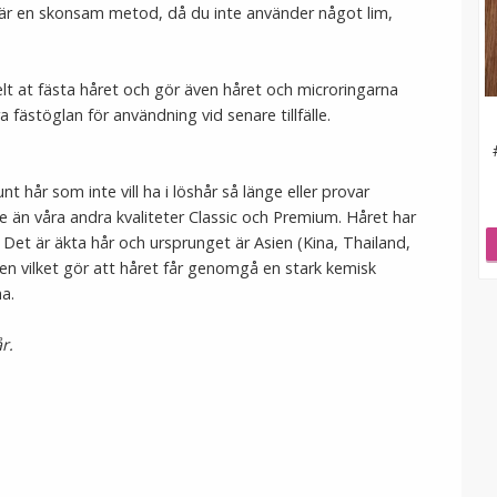
r är en skonsam metod, då du inte använder något lim,
lt at fästa håret och gör även håret och microringarna
 fästöglan för användning vid senare tillfälle.
t hår som inte vill ha i löshår så länge eller provar
re än våra andra kvaliteter Classic och Premium. Håret har
. Det är äkta hår och ursprunget är Asien (Kina, Thailand,
en vilket gör att håret får genomgå en stark kemisk
ha.
år.