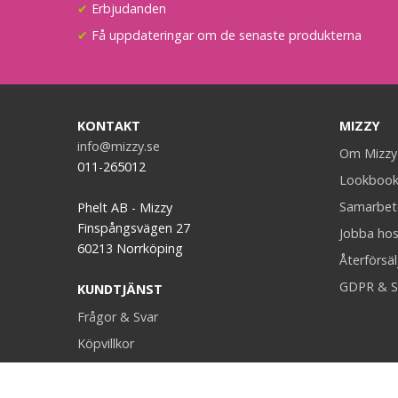
✔
Erbjudanden
✔
Få uppdateringar om de senaste produkterna
KONTAKT
MIZZY
info@mizzy.se
Om Mizzy
011-265012
Lookboo
Samarbet
Phelt AB - Mizzy
Finspångsvägen 27
Jobba hos
60213 Norrköping
Återförsäl
GDPR & S
KUNDTJÄNST
Frågor & Svar
Köpvillkor
Retur & Ånger
Kontakt