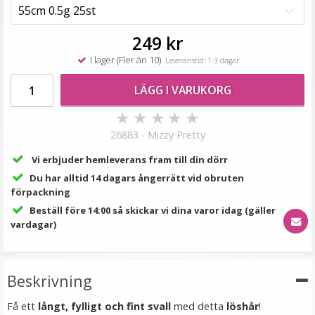
149 kr
249 kr
249 kr
LÄGG I VARUKORG
I lager (Fler än 10)
Leveranstid: 1-3 dagar
LÄGG I VARUKORG
★
★
★
★
★
26883 - Mizzy Pretty
Vi erbjuder hemleverans fram till din dörr
Du har alltid 14 dagars ångerrätt vid obruten
förpackning
Beställ före 14:00 så skickar vi dina varor idag (gäller
vardagar)
Platt tång för isättning av microringar - Svart
Beskrivning
Få ett
långt, fylligt och fint svall
med detta
löshår
!
199 kr