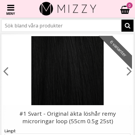
0
MENY
☓
6 varianter
6 varianter
6 varianter
2 varianter
6 varianter
- 40%
- 20%
6 varianter
Rundad tång för isättning av microringar - Svart
#1 Svart - Original äkta löshår remy
microringar loop (55cm 0.5g 25st)
Längd: