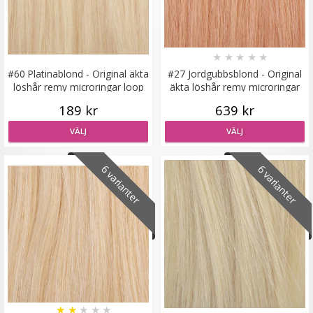
#2 Mörkbrun/Svart - Hästsvans vågig rosett
★
★
★
★
★
#60 Platinablond - Original äkta
#27 Jordgubbsblond - Original
löshår remy microringar loop
äkta löshår remy microringar
★
★
★
★
★
loop
189 kr
639 kr
199 kr
VÄLJ
VÄLJ
LÄGG I VARUKORG
6 varianter
6 varianter
★
★
★
★
★