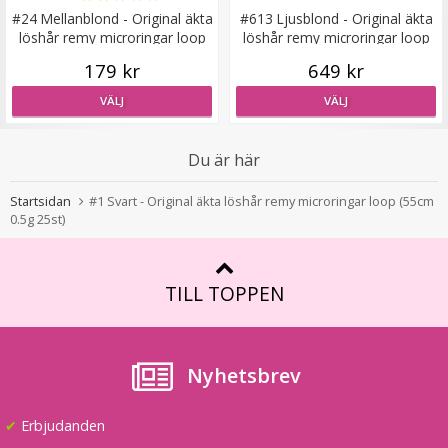
#24 Mellanblond - Original äkta
#613 Ljusblond - Original äkta
#6 Mellanbrun - Original äkta löshår remy nagelslingor
löshår remy microringar loop
löshår remy microringar loop
179 kr
649 kr
VÄLJ
VÄLJ
189 kr
Du är här
VÄLJ
Startsidan
#1 Svart - Original äkta löshår remy microringar loop (55cm
0.5g 25st)
TILL TOPPEN
Nyhetsbrev
✔
Erbjudanden