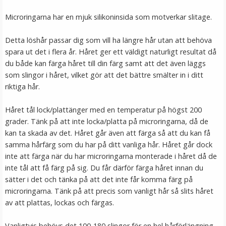
249 kr
Microringarna har en mjuk silikoninsida som motverkar slitage.
LÄGG I VARUKORG
Detta löshår passar dig som vill ha längre hår utan att behöva
spara ut det i flera år. Håret ger ett väldigt naturligt resultat då
du både kan färga håret till din färg samt att det även läggs
som slingor i håret, vilket gör att det bättre smälter in i ditt
riktiga hår.
Håret tål lock/plattänger med en temperatur på högst 200
grader. Tänk på att inte locka/platta på microringarna, då de
kan ta skada av det. Håret går även att färga så att du kan få
samma hårfärg som du har på ditt vanliga hår. Håret går dock
#8 Mellanbrun - Original äkta löshår remy nagelslingor
inte att färga när du har microringarna monterade i håret då de
inte tål att få färg på sig. Du får därför färga håret innan du
sätter i det och tänka på att det inte får komma färg på
microringarna. Tänk på att precis som vanligt hår så slits håret
★
★
★
★
★
av att plattas, lockas och färgas.
189 kr
Vanligtvis behövs det 100-180 slingor för en hel hårförlängning