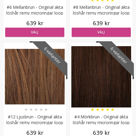
#6 Mellanbrun - Original äkta
#8 Mellanbrun - Original äkta
löshår remy microringar loop
löshår remy microringar loop
639 kr
639 kr
VÄLJ
VÄLJ
6 varianter
6 varianter
#1 Svart - Original äkta löshår remy nagelslingor
★
★
★
★
★
169 kr
VÄLJ
★
★
★
★
★
★
★
★
★
★
#12 Ljusbrun - Original äkta
#4 Mörkbrun - Original äkta
löshår remy microringar loop
löshår remy microringar loop
639 kr
639 kr