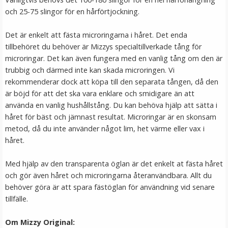
och 25-75 slingor för en hårförtjockning.
VÄLJ
Det är enkelt att fästa microringarna i håret. Det enda
tillbehöret du behöver är Mizzys specialtillverkade tång för
microringar. Det kan även fungera med en vanlig tång om den är
trubbig och därmed inte kan skada microringen. Vi
rekommenderar dock att köpa till den separata tången, då den
är böjd för att det ska vara enklare och smidigare än att
använda en vanlig hushållstång. Du kan behöva hjälp att sätta i
håret för bäst och jämnast resultat. Microringar är en skonsam
metod, då du inte använder något lim, het värme eller vax i
Microringar ca: 200st - Svarta
håret.
Med hjälp av den transparenta öglan är det enkelt at fästa håret
och gör även håret och microringarna återanvändbara. Allt du
behöver göra är att spara fästöglan för användning vid senare
tillfälle.
99 kr
Om Mizzy Original:
LÄGG I VARUKORG