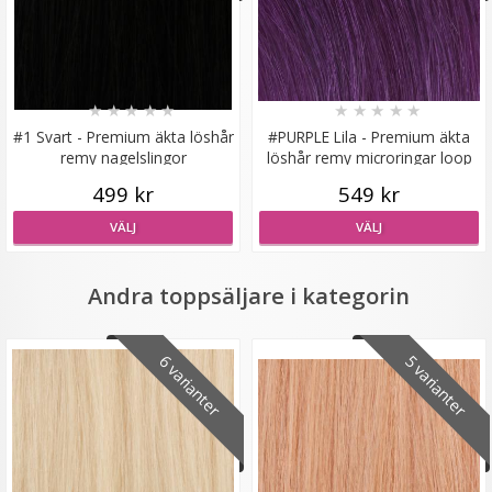
Mizzy Tangler brush - Zebramönster lila
★
★
★
★
★
★
★
★
★
★
#1 Svart - Premium äkta löshår
#PURPLE Lila - Premium äkta
remy nagelslingor
löshår remy microringar loop
★
★
★
★
★
499 kr
549 kr
VÄLJ
VÄLJ
99 kr
LÄGG I VARUKORG
Andra toppsäljare i kategorin
6 varianter
5 varianter