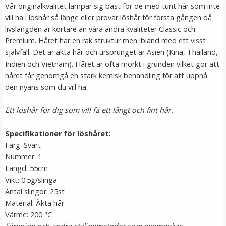
Vår originalkvalitet lämpar sig bäst för de med tunt hår som inte
vill ha i löshår så länge eller provar löshår för första gången då
livslängden är kortare än våra andra kvaliteter Classic och
Premium. Håret har en rak struktur men ibland med ett visst
självfall. Det är äkta hår och ursprunget är Asien (Kina, Thailand,
Indien och Vietnam). Håret är ofta mörkt i grunden vilket gör att
håret får genomgå en stark kemisk behandling för att uppnå
den nyans som du vill ha.
Ett löshår för dig som vill få ett långt och fint hår.
Mizzy Tangler brush - Zebramönster rosa
Specifikationer för löshåret:
Färg: Svart
Nummer: 1
★
★
★
★
★
Längd: 55cm
Vikt: 0.5g/slinga
99 kr
Antal slingor: 25st
Material: Äkta hår
LÄGG I VARUKORG
Värme: 200 °C