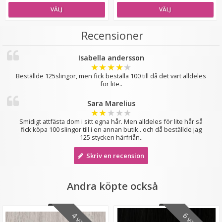
VÄLJ
VÄLJ
Recensioner
Isabella andersson
★
★
★
★
★
#16 Ljusbrun - Original äkta löshår remy nagelslingor
Beställde 125slingor, men fick beställa 100 till då det vart alldeles
för lite..
Sara Marelius
★
★
★
★
★
★
★
★
★
★
Smidigt attfästa dom i sitt egna hår. Men alldeles för lite hår så
fick köpa 100 slingor till i en annan butik.. och då beställde jag
189 kr
125 stycken härfriån..
Skriv en recension
VÄLJ
Andra köpte också