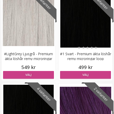
4 varianter
6 varianter
Syntetiskt löshår Gloriatråd rakt - Mörkbrun #8A
★
★
★
★
★
★
★
★
★
★
#LightGrey Ljusgrå - Premium
#1 Svart - Premium äkta löshår
äkta löshår remy microringar
remy microringar loop
199 kr
loop
549 kr
499 kr
VÄLJ
VÄLJ
VÄLJ
4 varianter
2 varianter