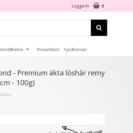
Logga in
0
etstillbehör
Presentkort
Fyndhörnan
☓
ond - Premium äkta löshår remy
0cm - 100g)
remium
- 40%
- 61%
★