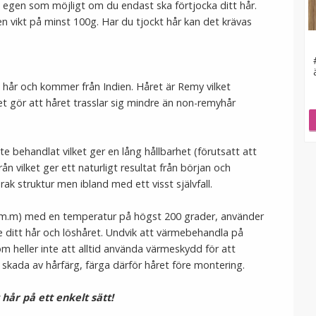
 egen som möjligt om du endast ska förtjocka ditt hår.
 vikt på minst 100g. Har du tjockt hår kan det krävas
gt hår och kommer från Indien. Håret är Remy vilket
et gör att håret trasslar sig mindre än non-remyhår
te behandlat vilket ger en lång hållbarhet (förutsatt att
rån vilket ger ett naturligt resultat från början och
 rak struktur men ibland med ett visst självfall.
ön m.m) med en temperatur på högst 200 grader, använder
 ditt hår och löshåret. Undvik att värmebehandla på
m heller inte att alltid använda värmeskydd för att
 skada av hårfärg, färga därför håret före montering.
t hår på ett enkelt sätt!