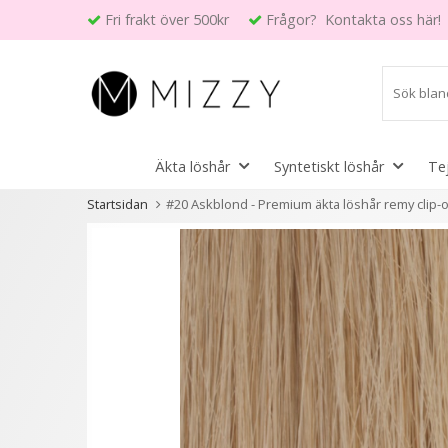
Fri frakt över 500kr
Frågor? Kontakta oss här!
Äkta löshår
Syntetiskt löshår
Te
Startsidan
#20 Askblond - Premium äkta löshår remy clip-o
Andra kunder köpte även
- 50%