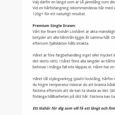
Välj därför en längd som är så jämnlång som din
Vid en hårförlängning rekommenderas hår med en
120g+ för ett naturligt resultat.
Premium Single Drawn:
Vårt lite finare löshår! Löshåret är äkta mänskli
betyder att alla hårstrån ligger åt samma håll. D
eftersom fjällskikten hålls intakta.
Håret är före färgbehandling inget eller mycket li
det sköts rätt). I håret finns alla längder av hårst
behöver i många fall inte klippas in. Håret har en
Håret tål stylingverktyg (platt/-locktång, hårf
du högre temperatur riskerar du att bränna både
fästena eftersom att de kan ta skada av det. Glö
förlänga hållbarheten på ditt hår. Fästena kan ta
Ett löshår för dig som vill få ett långt och fin