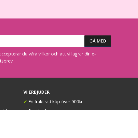
epterar du våra villkor och att vi lagrar din e-
tsbrev.
VI ERBJUDER
✔
Fri frakt vid köp över 500kr
öshår
✔
Snabba leveranser
(beställ före 14:00 så skickar vi idag*)
✔
Stort utbud av löshår