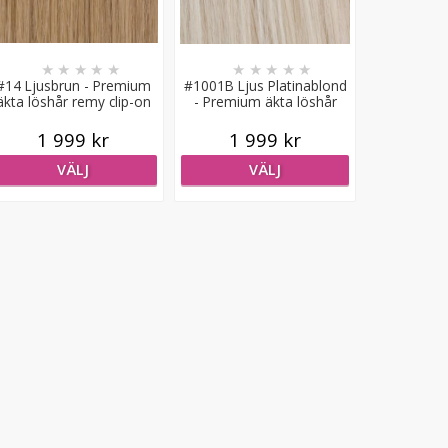
★
★
★
★
★
★
★
★
★
★
#14 Ljusbrun - Premium
#1001B Ljus Platinablond
äkta löshår remy clip-on
- Premium äkta löshår
remy clip-on
1 999 kr
1 999 kr
VÄLJ
VÄLJ