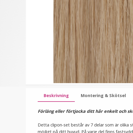
★
★
★
★
★
(2
Microringar ca: 200st -
Hårband med kattöron V
recensioner)
Svarta
99 kr
39 kr
79 kr
LÄGG I VARUKORG
LÄGG I VARUKORG
Beskrivning
Montering & Skötsel
Förläng eller förtjocka ditt hår enkelt och 
Detta clipon-set består av 7 delar som är olika s
möjligt på ditt huvud. På varje del finns fastsydd