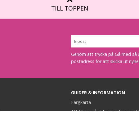
TILL TOPPEN
Genom att trycka på Gå med så acc
postadress för att skicka ut nyhe
GUIDER & INFORMATION
Färgkarta
k
Att tänka på vid användning av l
en
Fakta & Skötselråd
 oss
Montering