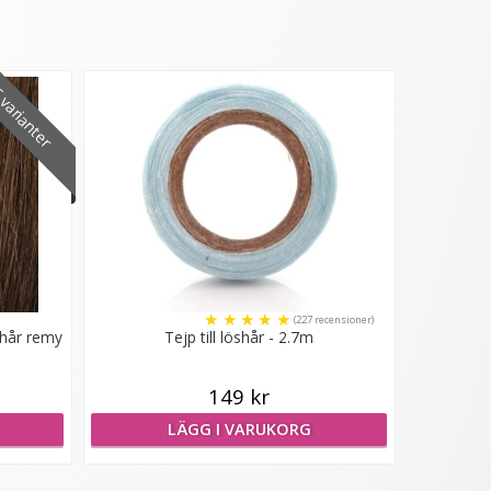
varianter
★
★
★
★
★
(227 recensioner)
shår remy
Tejp till löshår - 2.7m
149 kr
LÄGG I VARUKORG