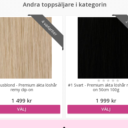
Andra toppsäljare i kategorin
4 varianter
2 
★
★
★
★
★
jusblond - Premium äkta löshår
#1 Svart - Premium äkta löshår r
remy clip-on
on 50cm 100g
1 499 kr
1 999 kr
VÄLJ
VÄLJ