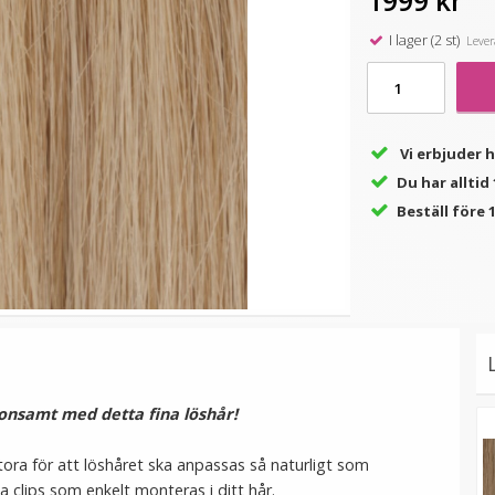
1999 kr
I lager (2 st)
Levera
★
★
★
★
★
★
★
★
★
★
it
Hårband med kattöron Blå
Löshårsförvaring med
galge / Hair Case
39 kr
149 kr
Vi erbjuder 
79 kr
Du har allti
LÄGG I VARUKORG
LÄGG I VARUKORG
Beställ före 1
skonsamt med detta fina löshår!
tora för att löshåret ska anpassas så naturligt som
a clips som enkelt monteras i ditt hår.