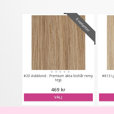
6 varianter
★
★
★
★
★
#20 Askblond - Premium äkta löshår remy
#613 L
tejp
469 kr
VÄLJ