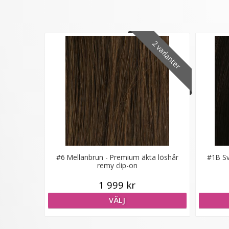
2 varianter
#6 Mellanbrun - Premium äkta löshår
#1B Sv
remy clip-on
1 999 kr
VÄLJ