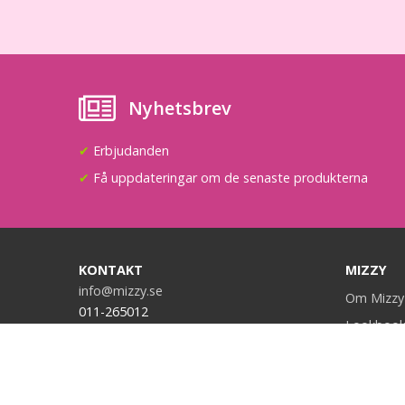
Nyhetsbrev
✔
Erbjudanden
✔
Få uppdateringar om de senaste produkterna
KONTAKT
MIZZY
info@mizzy.se
Om Mizzy
011-265012
Lookboo
Samarbet
Phelt AB - Mizzy
Finspångsvägen 27
Jobba hos
60213 Norrköping