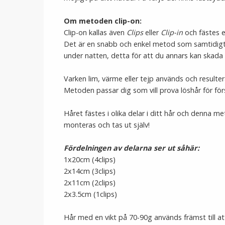
Om metoden clip-on:
Clip-on kallas även
Clips
eller
Clip-in
och fästes e
Det är en snabb och enkel metod som samtidigt
under natten, detta för att du annars kan skada di
Varken lim, värme eller tejp används och resulter
Metoden passar dig som vill prova löshår för förs
Håret fästes i olika delar i ditt hår och denna m
monteras och tas ut själv!
Fördelningen av delarna ser ut såhär:
1x20cm (4clips)
2x14cm (3clips)
2x11cm (2clips)
2x3.5cm (1clips)
Hår med en vikt på 70-90g används främst till at