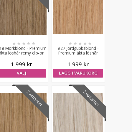
★
★
★
★
★
★
★
★
★
★
18 Mörkblond - Premium
#27 Jordgubbsblond -
äkta löshår remy clip-on
Premium äkta löshår
remy clip-on
1 999 kr
1 999 kr
VÄLJ
LÄGG I VARUKORG
2 varianter
2 varianter