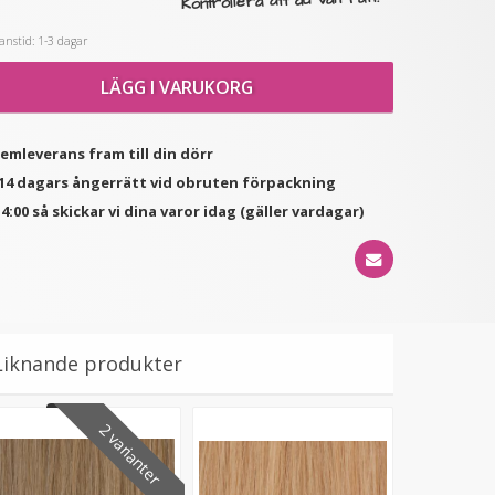
Kontrollera att du valt rätt!
nstid: 1-3 dagar
★
★
★
★
★
★
★
★
★
★
(1
LÄGG I VARUKORG
Syntetiskt löshår rakt
Scrunchie Vit
recensioner)
Gloriatråd dip dye -
119 kr
19 kr
hemleverans fram till din dörr
199 kr
49 kr
d 14 dagars ångerrätt vid obruten förpackning
LÄGG I VARUKORG
LÄGG I VARUKORG
4:00 så skickar vi dina varor idag (gäller vardagar)
Liknande produkter
2 varianter