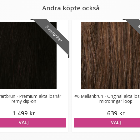
Andra köpte också
3 varianter
6 
artbrun - Premium äkta löshår
#6 Mellanbrun - Original äkta lö
remy clip-on
microringar loop
1 499 kr
639 kr
VÄLJ
VÄLJ