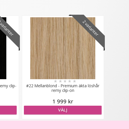
varianter
2 varianter
★
★
★
★
★
emy clip-
#22 Mellanblond - Premium äkta löshår
remy clip-on
1 999 kr
VÄLJ