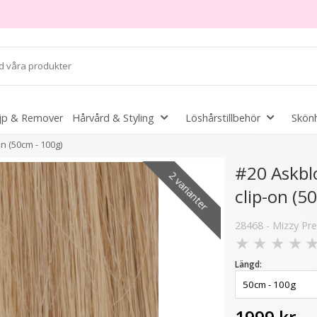
jp & Remover
Hårvård & Styling
Löshårstillbehör
Skönh
n (50cm - 100g)
#20 Askbl
2 varianter
clip-on (5
28468 - Mizzy P
- 50%
★
★
★
★
Längd: