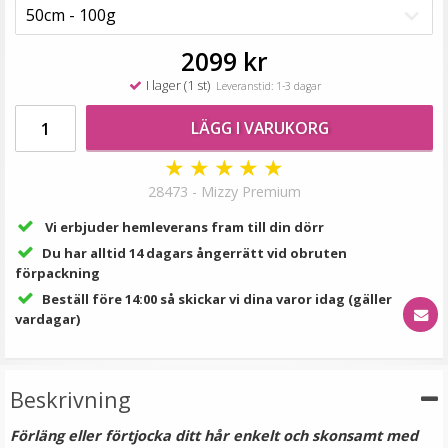
99 kr
2099 kr
LÄGG I VARUKORG
I lager (1 st)
Leveranstid: 1-3 dagar
LÄGG I VARUKORG
★
★
★
★
★
28473 - Mizzy Premium
Vi erbjuder hemleverans fram till din dörr
Du har alltid 14 dagars ångerrätt vid obruten
förpackning
Beställ före 14:00 så skickar vi dina varor idag (gäller
Hårband med kattöron Vit
vardagar)
Beskrivning
39 kr
Förläng eller förtjocka ditt hår enkelt och skonsamt med
79 kr