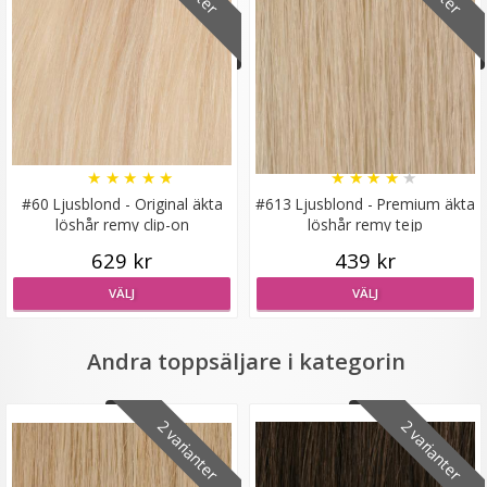
#27 Mellanbrun - Hästsvans vågig rosett
★
★
★
★
★
★
★
★
★
★
#60 Ljusblond - Original äkta
#613 Ljusblond - Premium äkta
★
★
★
★
★
löshår remy clip-on
löshår remy tejp
629 kr
439 kr
199 kr
VÄLJ
VÄLJ
LÄGG I VARUKORG
Andra toppsäljare i kategorin
2 varianter
2 varianter