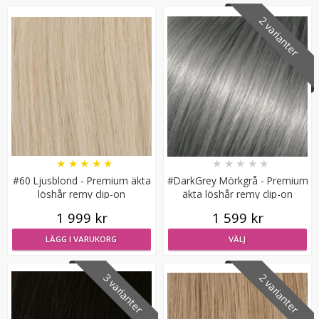
2 varianter
Scrunchie Vit
★
★
★
★
★
★
★
★
★
★
#60 Ljusblond - Premium äkta
#DarkGrey Mörkgrå - Premium
★
★
★
★
★
löshår remy clip-on
äkta löshår remy clip-on
1 999 kr
1 599 kr
19 kr
49 kr
LÄGG I VARUKORG
VÄLJ
LÄGG I VARUKORG
3 varianter
2 varianter