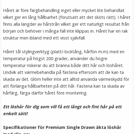
Håret är före färgbehandling inget eller mycket lite behandlat
vilket ger en lång hållbarhet (förutsatt att det sköts rätt). I håret
finns alla längder av hårstrån vilket ger ett naturligt resultat från
början och behöver i många fall inte klippas in. Håret har en rak
struktur men ibland med ett visst självfall.
Håret tål stylingverktyg (platt/-locktång, hårfön m.m) med en
temperatur på högst 200 grader, använder du högre
temperatur riskerar du att bränna både ditt hår och löshåret.
Blomkrans vit till Midsommar
Undvik att värmebehandla på fästena eftersom att de kan ta
skada av det. Glöm heller inte att alltid använda värmeskydd för
att förlänga hållbarheten på ditt hår. Fästena kan ta skada av
hårfärg, färga därför håret före montering.
★
★
★
★
★
Ett löshår för dig som vill få ett långt och fint hår på ett
189 kr
enkelt sätt!
LÄGG I VARUKORG
Specifikationer för Premium Single Drawn äkta löshår