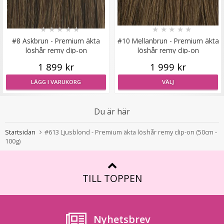
★
★
★
★
★
★
★
★
★
★
#4B Rödbrun - Hästsvans vågig rosett
#8 Askbrun - Premium äkta
#10 Mellanbrun - Premium äkta
löshår remy clip-on
löshår remy clip-on
1 899 kr
1 999 kr
★
★
★
★
★
LÄGG I VARUKORG
VÄLJ
199 kr
Du är här
LÄGG I VARUKORG
Startsidan
#613 Ljusblond - Premium äkta löshår remy clip-on (50cm -
100g)
TILL TOPPEN
Nyhetsbrev