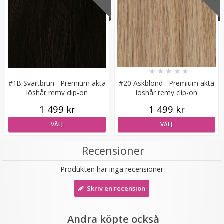
★
★
★
★
★
Syntetiskt löshår rakt Gloriatråd dip dye -
#1B Svartbrun - Premium äkta
#20 Askblond - Premium äkta
löshår remy clip-on
löshår remy clip-on
1 499 kr
1 499 kr
★
★
★
★
★
VÄLJ
VÄLJ
119 kr
Recensioner
199 kr
Produkten har inga recensioner
LÄGG I VARUKORG
Skriv en recension
Andra köpte också