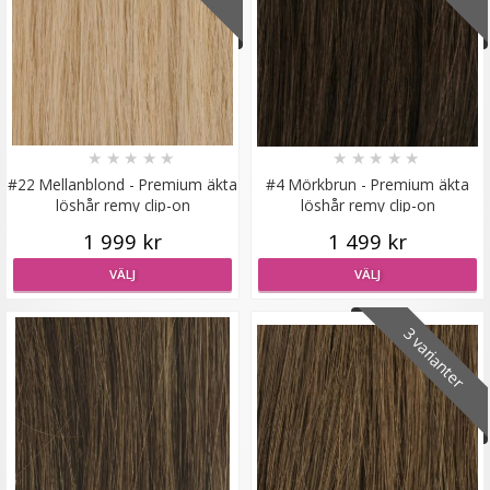
Scrunchie Märkblå
★
★
★
★
★
★
★
★
★
★
#22 Mellanblond - Premium äkta
#4 Mörkbrun - Premium äkta
★
★
★
★
★
löshår remy clip-on
löshår remy clip-on
1 999 kr
1 499 kr
19 kr
49 kr
VÄLJ
VÄLJ
LÄGG I VARUKORG
3 varianter