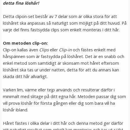
detta fina löshår!
LÄGG I VARUKORG
Detta clipon-set består av 7 delar som är olika stora för att
löshåret ska anpassas så naturligt som möjligt på ditt huvud. På
varje del finns fastsydda clips som enkelt monteras i ditt hår.
Om metoden clip-on:
Clip-on kallas även
Clips
eller
Clip-in
och fästes enkelt med
hårspännen som är fastsydda på löshåret. Det är en snabb och
enkel metod som samtidigt är skonsam mot håret eftersom
löshåret ska tas ur under natten, detta för att du annars kan
skada ditt hår allvarligt.
Hårband med kattöron Blå
Varken lim, värme eller tejp används och resulterar därför i
minimalt med slitage på ditt egna hår. Metoden passar dig som
vill prova löshår för första gången eller dig som bara vill ha
★
★
★
★
★
löshår ibland.
39 kr
Håret fästes i olika delar i ditt hår och denna metod ger därför
79 kr
ett naturligt resultat som enkelt kan monteras och tas ut själv!