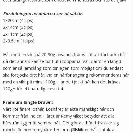
LÄGG I VARUKORG
Fördelningen av delarna ser ut såhär:
1x20cm (4clips)
2x14cm (3clips)
2x11cm (2clips)
2x3.5cm (1clips)
Hår med en vikt på 70-90g används främst till att förtjocka hår
då det annars kan se tunt ut i topparna. Välj därför en längd
som är så jämnlång som din egen som möjligt om du endast
ska förtjocka ditt hår. Vid en hårförlängning rekommenderas hår
Hårkrans bohemian lila till Midsommar
med en vikt på minst 100g. Har du tjockt hår kan det krävas
120g+ för ett naturligt resultat.
Premium Single Drawn:
★
★
★
★
★
Vårt lite finare löshår! Löshåret är äkta mänskligt hår och
kommer från Indien. Håret är Remy vilket betyder att alla
199 kr
hårstrån ligger åt samma håll. Det gör att håret trasslar sig
mindre än non-remyhår eftersom fjällskikten hålls intakta.
LÄGG I VARUKORG