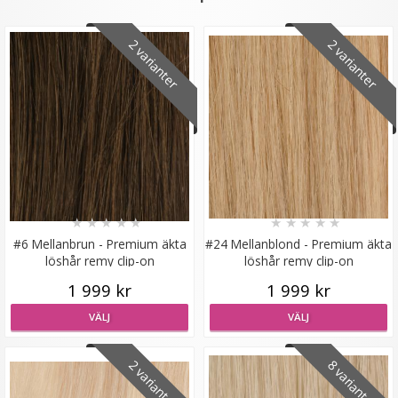
2 varianter
2 varianter
Löshårsförvaring med galge / Hair Case
★
★
★
★
★
★
★
★
★
★
★
★
★
★
★
#6 Mellanbrun - Premium äkta
#24 Mellanblond - Premium äkta
149 kr
löshår remy clip-on
löshår remy clip-on
1 999 kr
1 999 kr
LÄGG I VARUKORG
VÄLJ
VÄLJ
2 varianter
8 varianter