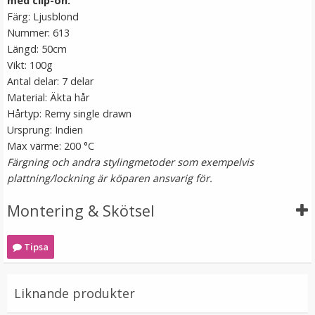
med clip-on:
Färg: Ljusblond
Nummer: 613
Längd: 50cm
Vikt: 100g
Antal delar: 7 delar
Material: Äkta hår
Hårtyp: Remy single drawn
Ursprung: Indien
Mizzy Löshårsförvaring med galge / Hair Case
Max värme: 200 °C
Färgning och andra stylingmetoder som exempelvis
plattning/lockning är köparen ansvarig för.
★
★
★
★
★
Montering & Skötsel
149 kr
Tipsa
LÄGG I VARUKORG
Liknande produkter