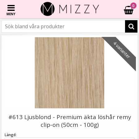
0
MENY
☓
- 50%
- 50%
- 61%
- 40%
- 61%
4 varianter
Microringar ca: 200st - Svarta
#613 Ljusblond - Premium äkta löshår remy
clip-on (50cm - 100g)
Längd: