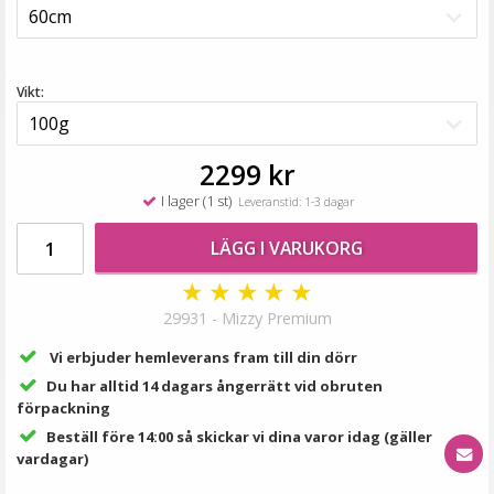
99 kr
LÄGG I VARUKORG
Vikt:
2299 kr
I lager (1 st)
Leveranstid: 1-3 dagar
LÄGG I VARUKORG
★
★
★
★
★
29931 - Mizzy Premium
Hårband med kattöron Vit
Vi erbjuder hemleverans fram till din dörr
Du har alltid 14 dagars ångerrätt vid obruten
förpackning
Beställ före 14:00 så skickar vi dina varor idag (gäller
vardagar)
39 kr
79 kr