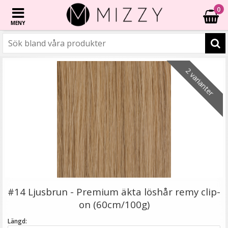
0
MENY
☓
6 varianter
6 varianter
- 50%
- 50%
- 40%
- 61%
- 61%
- 50%
2 varianter
Microringar ca: 200st - Svarta
#14 Ljusbrun - Premium äkta löshår remy clip-
on (60cm/100g)
Längd: