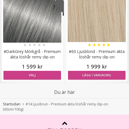
#60 Platinablond - Original äkta löshår remy microringar
loop
★
★
★
★
★
★
★
★
★
★
#DarkGrey Mörkgrå - Premium
#60 Ljusblond - Premium äkta
äkta löshår remy clip-on
löshår remy clip-on
189 kr
1 599 kr
1 999 kr
VÄLJ
LÄGG I VARUKORG
VÄLJ
Du är här
Startsidan
#14 Ljusbrun - Premium äkta löshår remy clip-on
(60cm/100g)