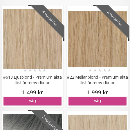
4 varianter
2 varianter
Scrunchie med rosett Vinröd
★
★
★
★
★
29 kr
★
★
★
★
★
★
★
★
★
★
59 kr
#613 Ljusblond - Premium äkta
#22 Mellanblond - Premium äkta
löshår remy clip-on
löshår remy clip-on
LÄGG I VARUKORG
1 499 kr
1 999 kr
VÄLJ
VÄLJ
2 varianter