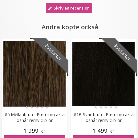
Skriv en recension
Andra köpte också
2 varianter
3 varianter
Scrunchie Märkblå
★
★
★
★
★
19 kr
49 kr
LÄGG I VARUKORG
★
★
★
★
★
★
★
★
★
★
#6 Mellanbrun - Premium äkta
#1B Svartbrun - Premium äkta
löshår remy clip-on
löshår remy clip-on
1 999 kr
1 499 kr