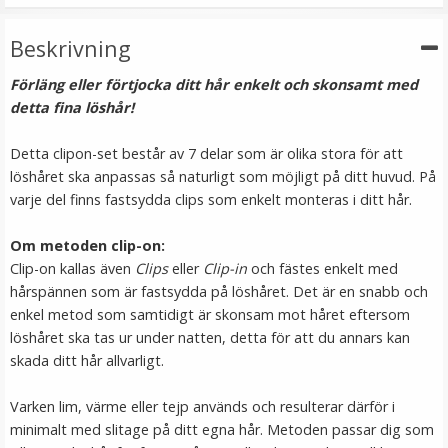
LÄGG I VARUKORG
Beskrivning
Förläng eller förtjocka ditt hår enkelt och skonsamt med
detta fina löshår!
Detta clipon-set består av 7 delar som är olika stora för att
löshåret ska anpassas så naturligt som möjligt på ditt huvud. På
varje del finns fastsydda clips som enkelt monteras i ditt hår.
Om metoden clip-on:
Clip-on kallas även
Clips
eller
Clip-in
och fästes enkelt med
Hårband med kattöron Blå
hårspännen som är fastsydda på löshåret. Det är en snabb och
enkel metod som samtidigt är skonsam mot håret eftersom
löshåret ska tas ur under natten, detta för att du annars kan
skada ditt hår allvarligt.
★
★
★
★
★
Varken lim, värme eller tejp används och resulterar därför i
39 kr
minimalt med slitage på ditt egna hår. Metoden passar dig som
79 kr