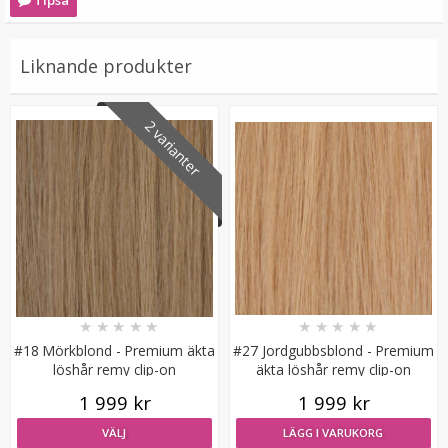
Tipsa
Liknande produkter
2 varianter
#24 Mellanblond - Original äkta löshår remy microringar
loop
★
★
★
★
★
★
★
★
★
★
★
★
★
★
★
179 kr
#18 Mörkblond - Premium äkta
#27 Jordgubbsblond - Premium
löshår remy clip-on
äkta löshår remy clip-on
VÄLJ
1 999 kr
1 999 kr
VÄLJ
LÄGG I VARUKORG