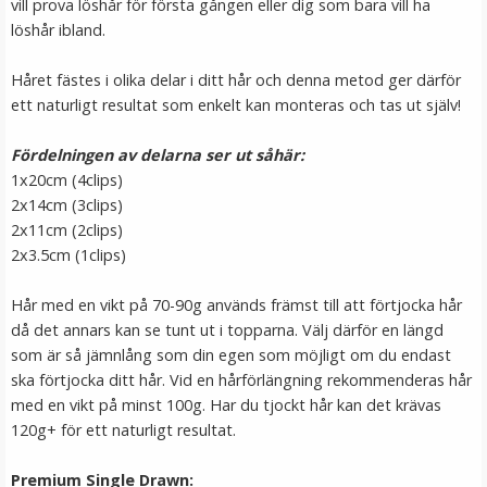
vill prova löshår för första gången eller dig som bara vill ha
LÄGG I VARUKORG
löshår ibland.
Håret fästes i olika delar i ditt hår och denna metod ger därför
ett naturligt resultat som enkelt kan monteras och tas ut själv!
Fördelningen av delarna ser ut såhär:
1x20cm (4clips)
2x14cm (3clips)
2x11cm (2clips)
2x3.5cm (1clips)
Löshårsförvaring med galge / Hair Case
Hår med en vikt på 70-90g används främst till att förtjocka hår
då det annars kan se tunt ut i topparna. Välj därför en längd
som är så jämnlång som din egen som möjligt om du endast
ska förtjocka ditt hår. Vid en hårförlängning rekommenderas hår
★
★
★
★
★
med en vikt på minst 100g. Har du tjockt hår kan det krävas
120g+ för ett naturligt resultat.
149 kr
Premium Single Drawn:
LÄGG I VARUKORG