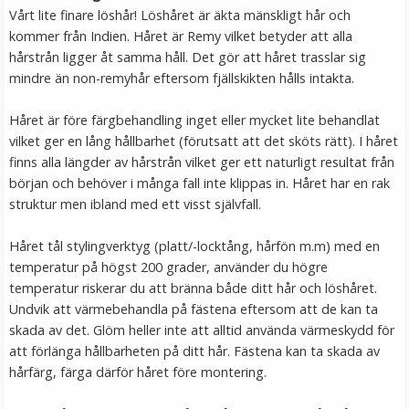
Vårt lite finare löshår! Löshåret är äkta mänskligt hår och
kommer från Indien. Håret är Remy vilket betyder att alla
hårstrån ligger åt samma håll. Det gör att håret trasslar sig
mindre än non-remyhår eftersom fjällskikten hålls intakta.
Håret är före färgbehandling inget eller mycket lite behandlat
vilket ger en lång hållbarhet (förutsatt att det sköts rätt). I håret
finns alla längder av hårstrån vilket ger ett naturligt resultat från
början och behöver i många fall inte klippas in. Håret har en rak
struktur men ibland med ett visst självfall.
Syntetiskt löshår rakt Gloriatråd dip dye -
Håret tål stylingverktyg (platt/-locktång, hårfön m.m) med en
temperatur på högst 200 grader, använder du högre
temperatur riskerar du att bränna både ditt hår och löshåret.
★
★
★
★
★
Undvik att värmebehandla på fästena eftersom att de kan ta
skada av det. Glöm heller inte att alltid använda värmeskydd för
119 kr
att förlänga hållbarheten på ditt hår. Fästena kan ta skada av
199 kr
hårfärg, färga därför håret före montering.
LÄGG I VARUKORG