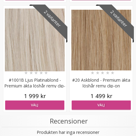
2 varianter
2 varianter
#27 Mellanbrun - Hästsvans vågig rosett
★
★
★
★
★
★
★
★
★
★
#1001B Ljus Platinablond -
#20 Askblond - Premium äkta
★
★
★
★
★
Premium äkta löshår remy clip-
löshår remy clip-on
on
199 kr
1 999 kr
1 499 kr
VÄLJ
VÄLJ
LÄGG I VARUKORG
Recensioner
Produkten har inga recensioner