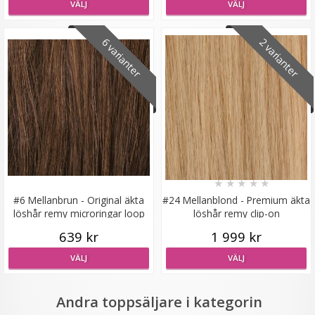
VÄLJ
VÄLJ
6 varianter
2 varianter
#4B Rödbrun - Hästsvans vågig rosett
★
★
★
★
★
★
★
★
★
★
199 kr
#6 Mellanbrun - Original äkta
#24 Mellanblond - Premium äkta
löshår remy microringar loop
löshår remy clip-on
LÄGG I VARUKORG
639 kr
1 999 kr
VÄLJ
VÄLJ
Andra toppsäljare i kategorin