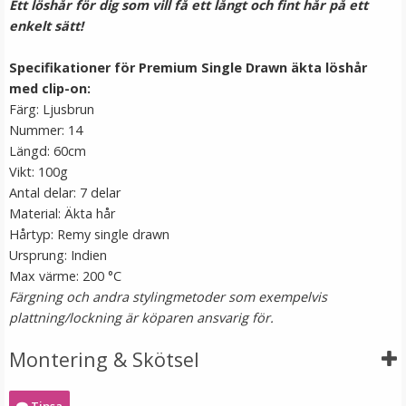
Ett löshår för dig som vill få ett långt och fint hår på ett
enkelt sätt!
Specifikationer för Premium Single Drawn äkta löshår
med clip-on:
Färg: Ljusbrun
Nummer: 14
Längd: 60cm
Vikt: 100g
Antal delar: 7 delar
Scrunchie Vit
Material: Äkta hår
Hårtyp: Remy single drawn
Ursprung: Indien
Max värme: 200 °C
★
★
★
★
★
Färgning och andra stylingmetoder som exempelvis
plattning/lockning är köparen ansvarig för.
19 kr
49 kr
Montering & Skötsel
LÄGG I VARUKORG