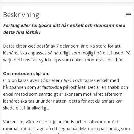
LÄGG I VARUKORG
Beskrivning
Förläng eller förtjocka ditt hår enkelt och skonsamt med
detta fina löshår!
Detta clipon-set består av 7 delar som är olika stora för att
löshåret ska anpassas så naturligt som möjligt på ditt huvud. På
varje del finns fastsydda clips som enkelt monteras i ditt hår.
Om metoden clip-on:
Clip-on kallas även
Clips
eller
Clip-in
och fästes enkelt med
Löshårsförvaring med galge / Hair Case
hårspännen som är fastsydda på löshåret. Det är en snabb och
enkel metod som samtidigt är skonsam mot håret eftersom
löshåret ska tas ur under natten, detta för att du annars kan
skada ditt hår allvarligt.
★
★
★
★
★
Varken lim, värme eller tejp används och resulterar därför i
149 kr
minimalt med slitage på ditt egna hår. Metoden passar dig som