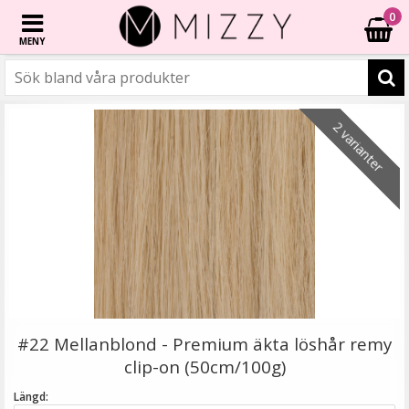
0
MENY
☓
6 varianter
- 50%
- 50%
- 61%
- 40%
- 61%
2 varianter
Microringar ca: 200st - Svarta
#22 Mellanblond - Premium äkta löshår remy
clip-on (50cm/100g)
Längd: