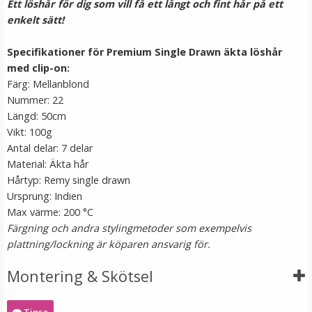
Ett löshår för dig som vill få ett långt och fint hår på ett
enkelt sätt!
Specifikationer för Premium Single Drawn äkta löshår
med clip-on:
Färg: Mellanblond
Nummer: 22
Längd: 50cm
Vikt: 100g
Blomkrans vit till Midsommar
Antal delar: 7 delar
Material: Äkta hår
Hårtyp: Remy single drawn
Ursprung: Indien
★
★
★
★
★
Max värme: 200 °C
Färgning och andra stylingmetoder som exempelvis
189 kr
plattning/lockning är köparen ansvarig för.
LÄGG I VARUKORG
Montering & Skötsel