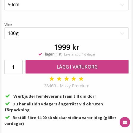
99 kr
LÄGG I VARUKORG
Vikt:
1999 kr
I lager (1 st)
Leveranstid: 1-3 dagar
LÄGG I VARUKORG
★
★
★
★
★
28469 - Mizzy Premium
Hårband med kattöron Vit
Vi erbjuder hemleverans fram till din dörr
Du har alltid 14 dagars ångerrätt vid obruten
förpackning
Beställ före 14:00 så skickar vi dina varor idag (gäller
vardagar)
39 kr
79 kr