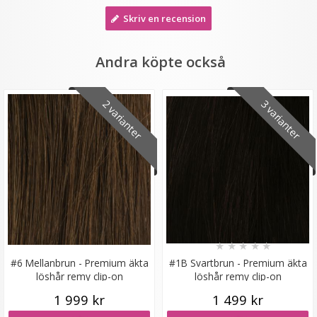
Skriv en recension
Andra köpte också
2 varianter
3 varianter
#24 Mellanblond - Original äkta löshår remy microringar
loop
★
★
★
★
★
179 kr
VÄLJ
★
★
★
★
★
#6 Mellanbrun - Premium äkta
#1B Svartbrun - Premium äkta
löshår remy clip-on
löshår remy clip-on
1 999 kr
1 499 kr