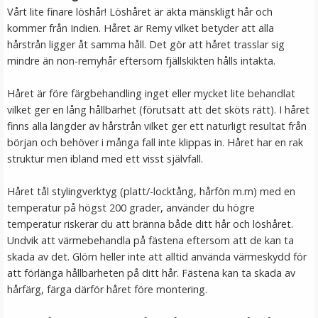
Vårt lite finare löshår! Löshåret är äkta mänskligt hår och
kommer från Indien. Håret är Remy vilket betyder att alla
hårstrån ligger åt samma håll. Det gör att håret trasslar sig
mindre än non-remyhår eftersom fjällskikten hålls intakta.
Håret är före färgbehandling inget eller mycket lite behandlat
vilket ger en lång hållbarhet (förutsatt att det sköts rätt). I håret
finns alla längder av hårstrån vilket ger ett naturligt resultat från
början och behöver i många fall inte klippas in. Håret har en rak
struktur men ibland med ett visst självfall.
Hårkrans bohemian lila till Midsommar
Håret tål stylingverktyg (platt/-locktång, hårfön m.m) med en
temperatur på högst 200 grader, använder du högre
temperatur riskerar du att bränna både ditt hår och löshåret.
★
★
★
★
★
Undvik att värmebehandla på fästena eftersom att de kan ta
skada av det. Glöm heller inte att alltid använda värmeskydd för
199 kr
att förlänga hållbarheten på ditt hår. Fästena kan ta skada av
hårfärg, färga därför håret före montering.
LÄGG I VARUKORG