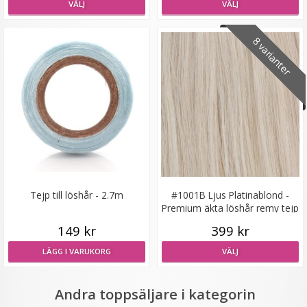
VÄLJ
VÄLJ
8 varianter
#27 Mellanbrun - Hästsvans vågig rosett
★
★
★
★
★
199 kr
Tejp till löshår - 2.7m
#1001B Ljus Platinablond -
LÄGG I VARUKORG
Premium äkta löshår remy tejp
149 kr
399 kr
LÄGG I VARUKORG
VÄLJ
Andra toppsäljare i kategorin