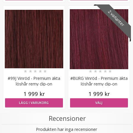
2 varianter
Syntetiskt löshår rakt Gloriatråd dip dye -
★
★
★
★
★
★
★
★
★
★
★
★
★
★
★
#99J Vinröd - Premium äkta
#BURG Vinröd - Premium äkta
löshår remy clip-on
löshår remy clip-on
119 kr
1 999 kr
1 999 kr
199 kr
LÄGG I VARUKORG
VÄLJ
LÄGG I VARUKORG
Recensioner
Produkten har inga recensioner