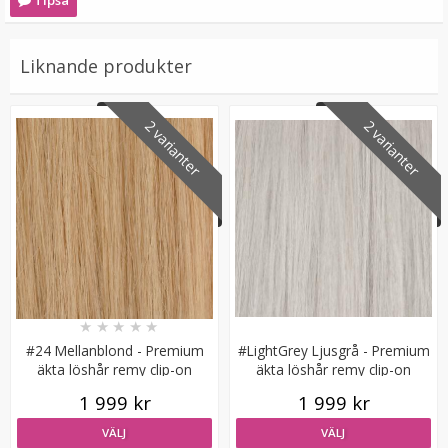
Tipsa
Liknande produkter
2 varianter
2 varianter
Scrunchie Vit
★
★
★
★
★
19 kr
★
★
★
★
★
49 kr
#24 Mellanblond - Premium
#LightGrey Ljusgrå - Premium
äkta löshår remy clip-on
äkta löshår remy clip-on
LÄGG I VARUKORG
1 999 kr
1 999 kr
VÄLJ
VÄLJ