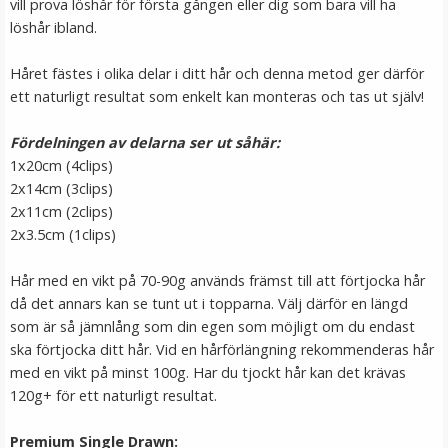
vill prova löshår för första gången eller dig som bara vill ha
LÄGG I VARUKORG
löshår ibland.
Håret fästes i olika delar i ditt hår och denna metod ger därför
ett naturligt resultat som enkelt kan monteras och tas ut själv!
Fördelningen av delarna ser ut såhär:
1x20cm (4clips)
2x14cm (3clips)
2x11cm (2clips)
2x3.5cm (1clips)
Hårband med kattöron Blå
Hår med en vikt på 70-90g används främst till att förtjocka hår
då det annars kan se tunt ut i topparna. Välj därför en längd
som är så jämnlång som din egen som möjligt om du endast
★
★
★
★
★
ska förtjocka ditt hår. Vid en hårförlängning rekommenderas hår
med en vikt på minst 100g. Har du tjockt hår kan det krävas
39 kr
120g+ för ett naturligt resultat.
79 kr
Premium Single Drawn:
LÄGG I VARUKORG