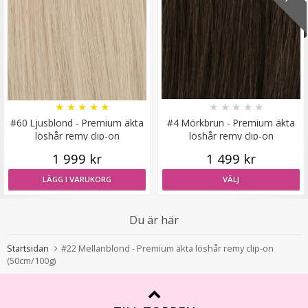
#4B Rödbrun - Hästsvans vågig rosett
★
★
★
★
★
★
★
★
★
★
★
★
★
★
★
#60 Ljusblond - Premium äkta
#4 Mörkbrun - Premium äkta
löshår remy clip-on
löshår remy clip-on
199 kr
1 999 kr
1 499 kr
LÄGG I VARUKORG
LÄGG I VARUKORG
VÄLJ
Du är här
Startsidan
#22 Mellanblond - Premium äkta löshår remy clip-on
(50cm/100g)