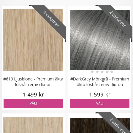
4 varianter
2 varianter
Scrunchie Märkblå
★
★
★
★
★
19 kr
★
★
★
★
★
49 kr
#613 Ljusblond - Premium äkta
#DarkGrey Mörkgrå - Premium
LÄGG I VARUKORG
löshår remy clip-on
äkta löshår remy clip-on
1 499 kr
1 599 kr
VÄLJ
VÄLJ
2 varianter