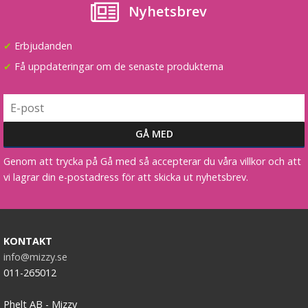
Syntetiskt löshår Gloriatråd rakt - Svart #1
Nyhetsbrev
✔
Erbjudanden
★
★
★
★
★
✔
Få uppdateringar om de senaste produkterna
199 kr
VÄLJ
Genom att trycka på Gå med så accepterar du våra villkor och att
vi lagrar din e-postadress för att skicka ut nyhetsbrev.
KONTAKT
info@mizzy.se
011-265012
Phelt AB - Mizzy