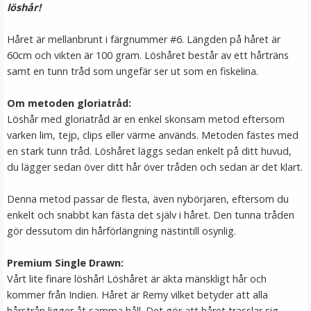
löshår!
LÄGG I VARUKORG
Håret är mellanbrunt i färgnummer #6. Längden på håret är
60cm och vikten är 100 gram. Löshåret består av ett hårträns
samt en tunn tråd som ungefär ser ut som en fiskelina.
Om metoden gloriatråd:
Löshår med gloriatråd är en enkel skonsam metod eftersom
varken lim, tejp, clips eller värme används. Metoden fästes med
en stark tunn tråd. Löshåret läggs sedan enkelt på ditt huvud,
du lägger sedan över ditt hår över tråden och sedan är det klart.
Mizzy Löshårsförvaring med galge / Hair Case
Denna metod passar de flesta, även nybörjaren, eftersom du
enkelt och snabbt kan fästa det själv i håret. Den tunna tråden
gör dessutom din hårförlängning nästintill osynlig.
Premium Single Drawn:
149 kr
Vårt lite finare löshår! Löshåret är äkta mänskligt hår och
kommer från Indien. Håret är Remy vilket betyder att alla
LÄGG I VARUKORG
hårstrån ligger åt samma håll. Det gör att håret trasslar sig