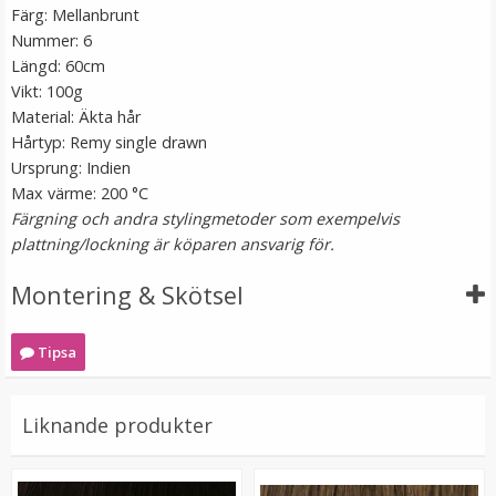
Färg: Mellanbrunt
Nummer: 6
Längd: 60cm
Vikt: 100g
Material: Äkta hår
Hårtyp: Remy single drawn
Ursprung: Indien
Max värme: 200 °C
Färgning och andra stylingmetoder som exempelvis
Syntetiskt löshår Gloriatråd rakt - Mellanblond #22/613
plattning/lockning är köparen ansvarig för.
Montering & Skötsel
★
★
★
★
★
Tipsa
199 kr
VÄLJ
Liknande produkter