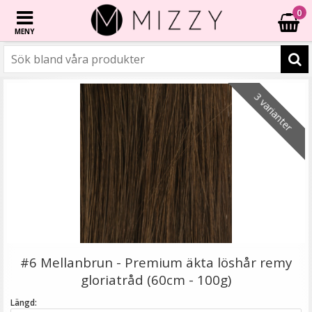
0
MENY
☓
2 varianter
2 varianter
2 varianter
2 varianter
- 40%
3 varianter
Mizzy Tangler brush - Zebramönster rosa
#6 Mellanbrun - Premium äkta löshår remy
gloriatråd (60cm - 100g)
Längd: