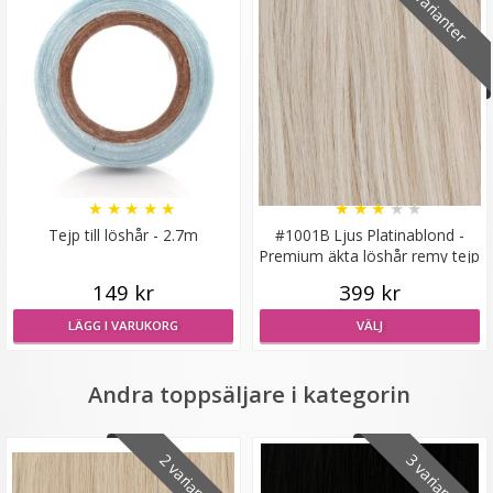
8 varianter
Mizzy Tangler brush - Blå
★
★
★
★
★
★
★
★
★
★
★
★
★
★
★
Tejp till löshår - 2.7m
#1001B Ljus Platinablond -
99 kr
Premium äkta löshår remy tejp
149 kr
399 kr
LÄGG I VARUKORG
LÄGG I VARUKORG
VÄLJ
Andra toppsäljare i kategorin
2 varianter
3 varianter