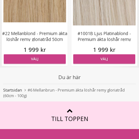
Syntetiskt löshår Gloriatråd rakt - Ljusblond #613
#22 Mellanblond - Premium äkta
#1001B Ljus Platinablond -
★
★
★
★
★
löshår remy gloriatråd 50cm
Premium äkta löshår remy
100g
gloriatråd
1 999 kr
1 999 kr
199 kr
VÄLJ
VÄLJ
LÄGG I VARUKORG
Du är här
Startsidan
#6 Mellanbrun - Premium äkta löshår remy gloriatråd
(60cm - 100g)
TILL TOPPEN