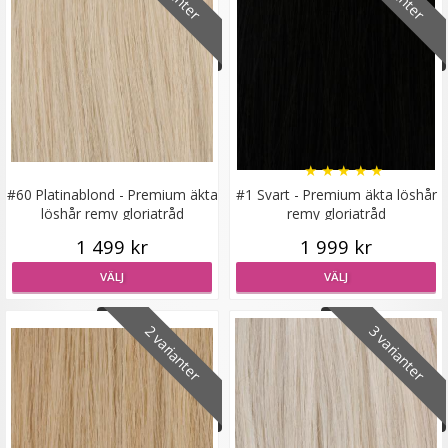
Syntetiskt löshår Gloriatråd rakt - Mörkbrun #6B
★
★
★
★
★
★
★
★
★
★
199 kr
#60 Platinablond - Premium äkta
#1 Svart - Premium äkta löshår
löshår remy gloriatråd
remy gloriatråd
VÄLJ
1 499 kr
1 999 kr
VÄLJ
VÄLJ
2 varianter
3 varianter