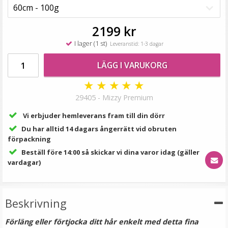
99 kr
LÄGG I VARUKORG
2199 kr
I lager (1 st)
Leveranstid: 1-3 dagar
LÄGG I VARUKORG
★
★
★
★
★
29405 - Mizzy Premium
Vi erbjuder hemleverans fram till din dörr
Du har alltid 14 dagars ångerrätt vid obruten
förpackning
Mizzy Tangler brush - Zebramönster lila
Beställ före 14:00 så skickar vi dina varor idag (gäller
vardagar)
★
★
★
★
★
Beskrivning
99 kr
Förläng eller förtjocka ditt hår enkelt med detta fina