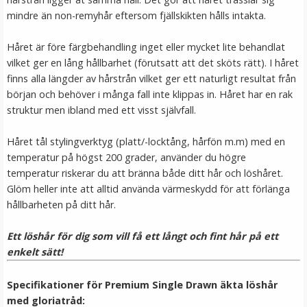
mindre än non-remyhår eftersom fjällskikten hålls intakta.
Håret är före färgbehandling inget eller mycket lite behandlat
vilket ger en lång hållbarhet (förutsatt att det sköts rätt). I håret
finns alla längder av hårstrån vilket ger ett naturligt resultat från
början och behöver i många fall inte klippas in. Håret har en rak
struktur men ibland med ett visst självfall.
Håret tål stylingverktyg (platt/-locktång, hårfön m.m) med en
temperatur på högst 200 grader, använder du högre
Mizzy Tangler brush - Zebramönster vit
temperatur riskerar du att bränna både ditt hår och löshåret.
Glöm heller inte att alltid använda värmeskydd för att förlänga
hållbarheten på ditt hår.
★
★
★
★
★
Ett löshår för dig som vill få ett långt och fint hår på ett
99 kr
enkelt sätt!
LÄGG I VARUKORG
Specifikationer för Premium Single Drawn äkta löshår
med gloriatråd: