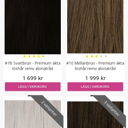
Mizzy Tangler brush - Leopardmönster rosa
★
★
★
★
★
★
★
★
★
★
#1B Svartbrun - Premium äkta
#10 Mellanbrun - Premium äkta
löshår remy gloriatråd
löshår remy gloriatråd
★
★
★
★
★
1 699 kr
1 999 kr
99 kr
LÄGG I VARUKORG
LÄGG I VARUKORG
LÄGG I VARUKORG
2 varianter
3 varianter