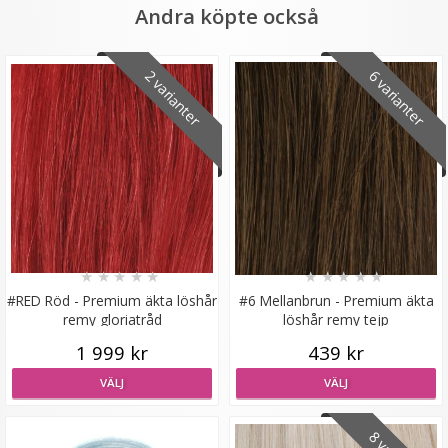
Andra köpte också
2 varianter
6 varianter
Syntetiskt löshår Gloriatråd rakt - Blond #22
★
★
★
★
★
199 kr
★
★
★
★
★
★
★
★
★
★
#RED Röd - Premium äkta löshår
#6 Mellanbrun - Premium äkta
VÄLJ
remy gloriatråd
löshår remy tejp
1 999 kr
439 kr
VÄLJ
VÄLJ