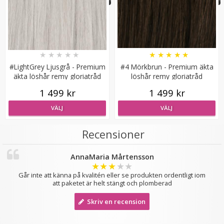
★
★
★
★
★
★
★
★
★
★
#LightGrey Ljusgrå - Premium
#4 Mörkbrun - Premium äkta
Rundad tång för isättning av microringar - Svart
äkta löshår remy gloriatråd
löshår remy gloriatråd
1 499 kr
1 499 kr
VÄLJ
VÄLJ
Recensioner
149 kr
249 kr
AnnaMaria Mårtensson
★
★
★
★
★
LÄGG I VARUKORG
Går inte att känna på kvalitén eller se produkten ordentligt iom
att paketet är helt stängt och plomberad
Skriv en recension