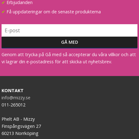
✔
Erbjudanden
✔
Få uppdateringar om de senaste produkterna
★
★
★
★
★
199 kr
LÄGG I VARUKORG
Genom att trycka på Gå med så accepterar du våra villkor och att
vi lagrar din e-postadress för att skicka ut nyhetsbrev.
KONTAKT
info@mizzy.se
011-265012
Phelt AB - Mizzy
Finspångsvägen 27
60213 Norrköping