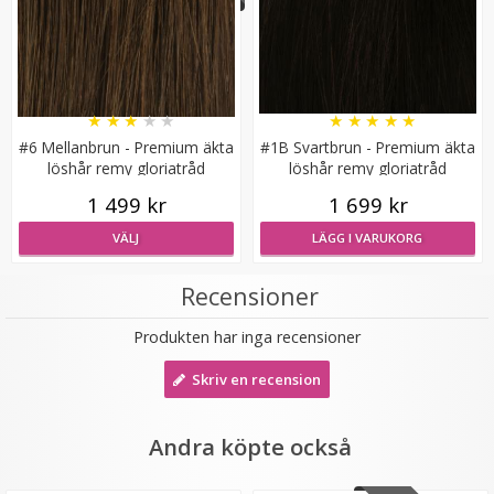
★
★
★
★
★
★
★
★
★
★
#6 Mellanbrun - Premium äkta
#1B Svartbrun - Premium äkta
Mizzy Tangler brush - Blå
löshår remy gloriatråd
löshår remy gloriatråd
1 499 kr
1 699 kr
VÄLJ
LÄGG I VARUKORG
★
★
★
★
★
Recensioner
99 kr
Produkten har inga recensioner
LÄGG I VARUKORG
Skriv en recension
Andra köpte också