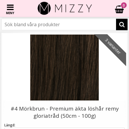
0
MENY
☓
2 varianter
2 varianter
2 varianter
3 varianter
Mizzy Tangler brush - Leopardmönster rosa
#4 Mörkbrun - Premium äkta löshår remy
gloriatråd (50cm - 100g)
Längd: