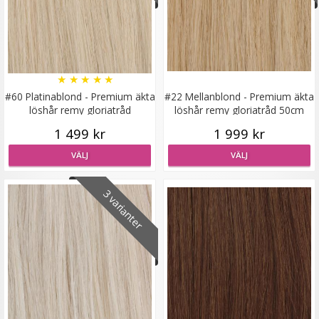
Syntetiskt löshår Gloriatråd lockigt - Svart #1
★
★
★
★
★
★
★
★
★
★
#60 Platinablond - Premium äkta
#22 Mellanblond - Premium äkta
löshår remy gloriatråd
löshår remy gloriatråd 50cm
199 kr
100g
1 499 kr
1 999 kr
LÄGG I VARUKORG
VÄLJ
VÄLJ
3 varianter