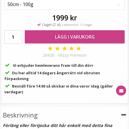
99 kr
LÄGG I VARUKORG
1999 kr
I lager (2 st)
Leveranstid: 1-3 dagar
LÄGG I VARUKORG
★
★
★
★
★
28428 - Mizzy Premium
Vi erbjuder hemleverans fram till din dörr
Du har alltid 14 dagars ångerrätt vid obruten
förpackning
Mizzy Tangler brush - Zebramönster rosa
Beställ före 14:00 så skickar vi dina varor idag (gäller
vardagar)
★
★
★
★
★
Beskrivning
99 kr
Förläng eller förtjocka ditt hår enkelt med detta fina