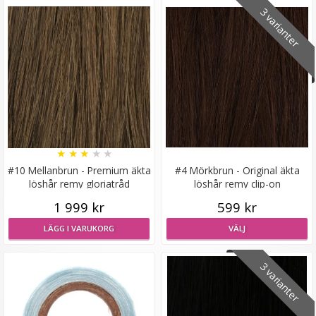
3 varianter
Löshårsförvaring med galge / Hair Case
★
★
★
★
★
★
★
★
★
★
149 kr
#10 Mellanbrun - Premium äkta
#4 Mörkbrun - Original äkta
löshår remy gloriatråd
löshår remy clip-on
LÄGG I VARUKORG
1 999 kr
599 kr
LÄGG I VARUKORG
VÄLJ
3 varianter