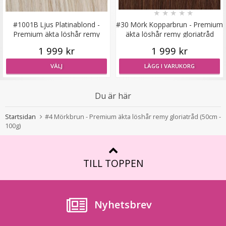
Syntetiskt löshår Gloriatråd rakt - Svart #1
★
★
★
★
★
#1001B Ljus Platinablond -
#30 Mörk Kopparbrun - Premium
Premium äkta löshår remy
äkta löshår remy gloriatråd
gloriatråd
1 999 kr
1 999 kr
VÄLJ
LÄGG I VARUKORG
199 kr
Du är här
VÄLJ
Startsidan
#4 Mörkbrun - Premium äkta löshår remy gloriatråd (50cm -
100g)
TILL TOPPEN
Nyhetsbrev
Syntetiskt löshår Gloriatråd lockigt - Svartbrun #1BJ