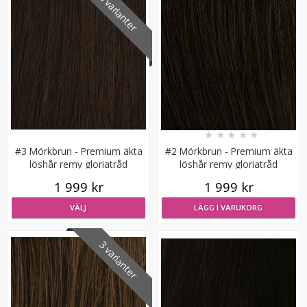
3 varianter
Mizzy Tangler brush - Zebramönster vit
★
★
★
★
★
#3 Mörkbrun - Premium äkta
#2 Mörkbrun - Premium äkta
löshår remy gloriatråd
löshår remy gloriatråd
★
★
★
★
★
1 999 kr
1 999 kr
99 kr
VÄLJ
LÄGG I VARUKORG
LÄGG I VARUKORG
3 varianter