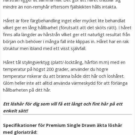
mindre än non-remyhår eftersom fjällskikten hålls intakta.
Håret är före färgbehandling inget eller mycket lite behandlat
vilket ger en lång hållbarhet (förutsatt att det sköts rätt). I håret
finns alla längder av hårstrån vilket ger ett naturligt resultat från
början och behöver i många fall inte klippas in. Håret har en rak
struktur men ibland med ett visst självfall.
Håret tål stylingverktyg (platt/-locktång, hårfön m.m) med en
temperatur på högst 200 grader, använder du högre
Syntetiskt löshår Gloriatråd rakt - Mörkbrun #4A
temperatur riskerar du att bränna både ditt hår och löshåret.
Glöm heller inte att alltid använda värmeskydd för att förlänga
hållbarheten på ditt hår.
★
★
★
★
★
Ett löshår för dig som vill få ett långt och fint hår på ett
199 kr
enkelt sätt!
VÄLJ
Specifikationer för Premium Single Drawn äkta löshår
med gloriatråd: