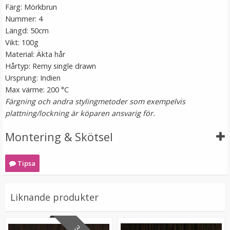
Färg: Mörkbrun
Nummer: 4
Längd: 50cm
Vikt: 100g
Material: Äkta hår
Hårtyp: Remy single drawn
Ursprung: Indien
Max värme: 200 °C
Färgning och andra stylingmetoder som exempelvis
Mizzy Tangler brush - Zebramönster lila
plattning/lockning är köparen ansvarig för.
Montering & Skötsel
★
★
★
★
★
Tipsa
99 kr
LÄGG I VARUKORG
Liknande produkter