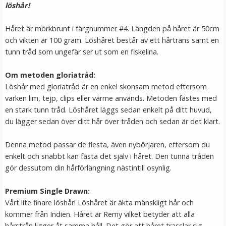
löshår!
LÄGG I VARUKORG
Håret är mörkbrunt i färgnummer #4. Längden på håret är 50cm
och vikten är 100 gram. Löshåret består av ett hårträns samt en
tunn tråd som ungefär ser ut som en fiskelina.
Om metoden gloriatråd:
Löshår med gloriatråd är en enkel skonsam metod eftersom
varken lim, tejp, clips eller värme används. Metoden fästes med
en stark tunn tråd. Löshåret läggs sedan enkelt på ditt huvud,
du lägger sedan över ditt hår över tråden och sedan är det klart.
Syntetiskt löshår Gloriatråd rakt - Mörkbrun #6B
Denna metod passar de flesta, även nybörjaren, eftersom du
enkelt och snabbt kan fästa det själv i håret. Den tunna tråden
gör dessutom din hårförlängning nästintill osynlig.
★
★
★
★
★
Premium Single Drawn:
199 kr
Vårt lite finare löshår! Löshåret är äkta mänskligt hår och
kommer från Indien. Håret är Remy vilket betyder att alla
VÄLJ
hårstrån ligger åt samma håll. Det gör att håret trasslar sig