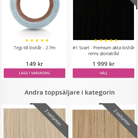
Mizzy Löshårsförvaring med galge / Hair Case
★
★
★
★
★
★
★
★
★
★
Tejp till löshår - 2.7m
#1 Svart - Premium äkta löshår
★
★
★
★
★
remy gloriatråd
149 kr
1 999 kr
149 kr
LÄGG I VARUKORG
VÄLJ
LÄGG I VARUKORG
Andra toppsäljare i kategorin
2 varianter
2 varianter