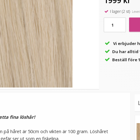
1999 kr
I lager (2 st)
Levera
★
★
★
★
★
★
★
★
★
★
(2
(2
Mizzy Tangler brush -
Mizzy Tangler brush -
R
recensioner)
recensioner)
Zebramönster rosa
Zebramönster lila
01B
99 kr
99 kr
Vi erbjuder 
Du har allti
LÄGG I VARUKORG
LÄGG I VARUKORG
Beställ före 1
etta fina löshår!
n på håret är 50cm och vikten är 100 gram. Löshåret
efär ser ut som en fiskelina.