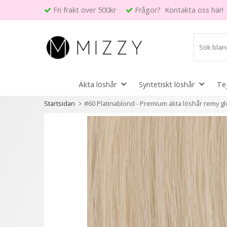
Fri frakt över 500kr
Frågor? Kontakta oss här!
Äkta löshår
Syntetiskt löshår
Te
Startsidan
#60 Platinablond - Premium äkta löshår remy glo
Andra kunder köpte även
2 variant