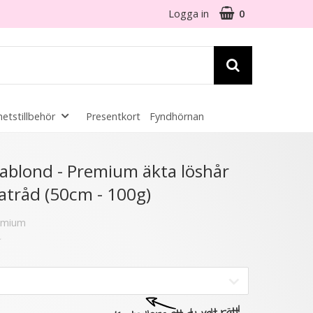
Logga in
0
etstillbehör
Presentkort
Fyndhörnan
☓
nablond - Premium äkta löshår
atråd (50cm - 100g)
remium
- 40%
★