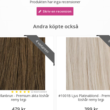
Produkten har inga recensioner
Skriv en recension
Andra köpte också
4 varianter
8 
★
★
★
★
★
(2 recensioner)
llanbrun - Premium äkta löshår
#1001B Ljus Platinablond - Pre
remy tejp
löshår remy tejp
479 kr
399 kr