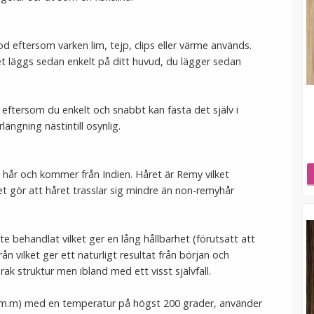
 eftersom varken lim, tejp, clips eller värme används.
t läggs sedan enkelt på ditt huvud, du lägger sedan
eftersom du enkelt och snabbt kan fästa det själv i
ängning nästintill osynlig.
gt hår och kommer från Indien. Håret är Remy vilket
et gör att håret trasslar sig mindre än non-remyhår
te behandlat vilket ger en lång hållbarhet (förutsatt att
rån vilket ger ett naturligt resultat från början och
 rak struktur men ibland med ett visst självfall.
ön m.m) med en temperatur på högst 200 grader, använder