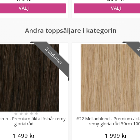
VÄLJ
VÄLJ
Andra toppsäljare i kategorin
3 varianter
2 
★
★
★
★
★
run - Premium äkta löshår remy
#22 Mellanblond - Premium äkt
gloriatråd
remy gloriatråd 50cm 10
1 499 kr
1 999 kr