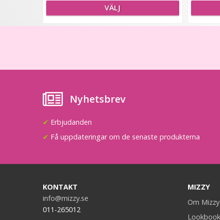
VÄLJ
Nyhetsbrev
✔
Erbjudanden
✔
Få uppdateringar om de senaste produkterna
KONTAKT
MIZZY
info@mizzy.se
Om Mizzy
011-265012
Lookboo