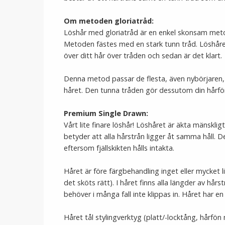
Om metoden gloriatråd:
Löshår med gloriatråd är en enkel skonsam metod
Metoden fästes med en stark tunn tråd. Löshåre
över ditt hår över tråden och sedan är det klart.
Denna metod passar de flesta, även nybörjaren, 
håret. Den tunna tråden gör dessutom din hårförl
Premium Single Drawn:
Vårt lite finare löshår! Löshåret är äkta mänskli
betyder att alla hårstrån ligger åt samma håll. D
eftersom fjällskikten hålls intakta.
Håret är före färgbehandling inget eller mycket li
det sköts rätt). I håret finns alla längder av hårst
behöver i många fall inte klippas in. Håret har en
Håret tål stylingverktyg (platt/-locktång, hårf