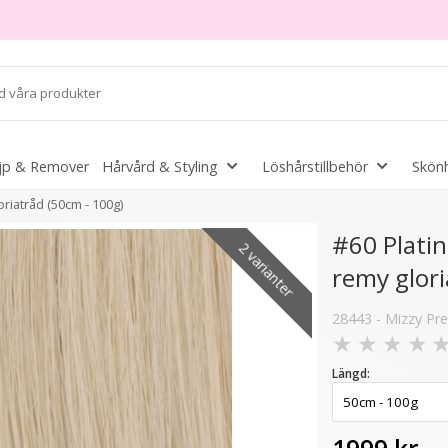
jp & Remover
Hårvård & Styling
Löshårstillbehör
Skönh
riatråd (50cm - 100g)
#60 Plati
2 varianter
remy glori
er
28443 - Mizzy P
★
★
★
★
Längd: