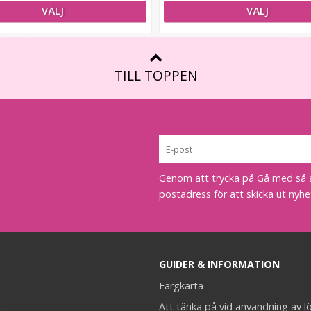
VÄLJ
VÄLJ
TILL TOPPEN
Genom att trycka på Gå med så acc
postadress för att skicka ut nyhe
GUIDER & INFORMATION
Färgkarta
k
Att tänka på vid användning av l