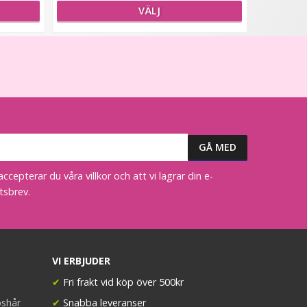
VÄLJ
epterar du våra villkor och att vi lagrar din e-
tsbrev.
VI ERBJUDER
✔
Fri frakt vid köp över 500kr
öshår
✔
Snabba leveranser