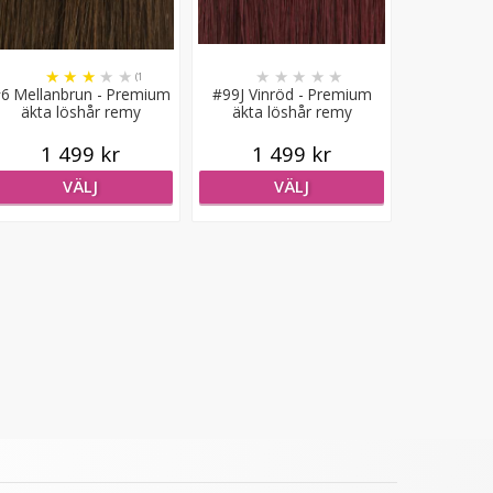
★
★
★
★
★
★
★
★
★
★
(1
6 Mellanbrun - Premium
#99J Vinröd - Premium
recensioner)
äkta löshår remy
äkta löshår remy
gloriatråd
gloriatråd
1 499 kr
1 499 kr
VÄLJ
VÄLJ