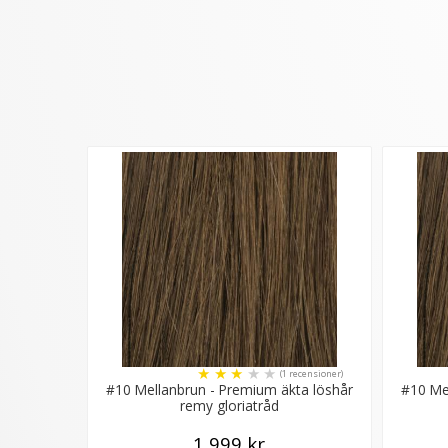
★
★
★
★
★
(1 recensioner)
#10 Mellanbrun - Premium äkta löshår
#10 Me
remy gloriatråd
1 999 kr