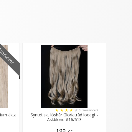
varianter
★
★
★
★
★
(3 recensioner)
mium äkta
Syntetiskt löshår Gloriatråd lockigt -
Askblond #16/613
199 kr