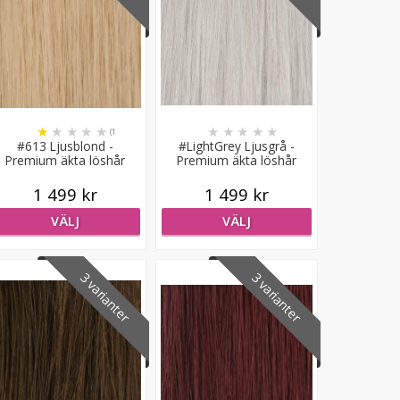
★
★
★
★
★
★
★
★
★
★
(1
#613 Ljusblond -
#LightGrey Ljusgrå -
recensioner)
Premium äkta löshår
Premium äkta löshår
remy gloriatråd
remy gloriatråd
1 499 kr
1 499 kr
VÄLJ
VÄLJ
3 varianter
3 varianter