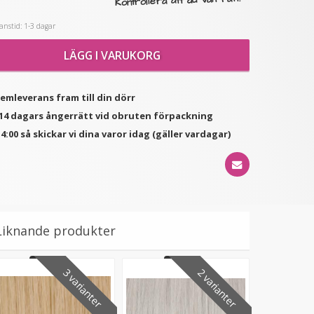
Kontrollera att du valt rätt!
nstid: 1-3 dagar
★
★
★
★
★
LÄGG I VARUKORG
undad tång för isättning
Löshårsförvaring med
av microringar - Svart
galge / Hair Case
149 kr
149 kr
hemleverans fram till din dörr
249 kr
d 14 dagars ångerrätt vid obruten förpackning
LÄGG I VARUKORG
LÄGG I VARUKORG
4:00 så skickar vi dina varor idag (gäller vardagar)
Liknande produkter
3 varianter
2 varianter