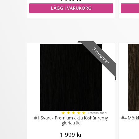
LÄGG I VARUKORG
3 varianter
★
★
★
★
★
(1 recensioner)
#1 Svart - Premium äkta löshår remy
#4 Mörkb
gloriatråd
1 999 kr