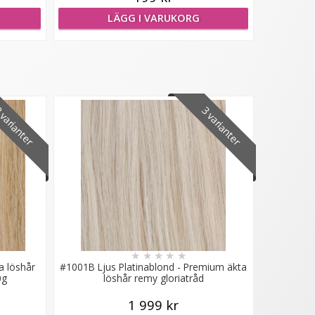
LÄGG I VARUKORG
varianter
3 varianter
★
★
★
★
★
a löshår
#1001B Ljus Platinablond - Premium äkta
0g
löshår remy gloriatråd
1 999 kr