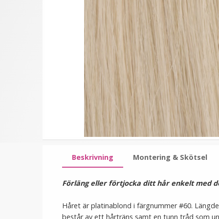
★
★
★
★
★
★
★
★
★
★
(4
(4
Mizzy Tangler brush -
Syntetiskt löshår
recensioner)
recensioner)
Leopardmönster brun
Gloriatråd rakt -
Platinablond #613A/10
99 kr
199 kr
LÄGG I VARUKORG
VÄLJ
Beskrivning
Montering & Skötsel
Förläng eller förtjocka ditt hår enkelt med d
Håret är platinablond i färgnummer #60. Längde
består av ett hårträns samt en tunn tråd som ung