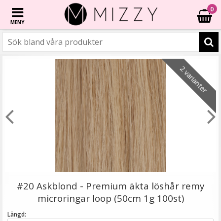
0
MENY
☓
6 varianter
3 varianter
6 varianter
6 varianter
- 20%
- 40%
- 46%
- 67%
- 77%
- 67%
2 varianter
Platt tång för isättning av microringar - Svart
#20 Askblond - Premium äkta löshår remy
microringar loop (50cm 1g 100st)
Längd: