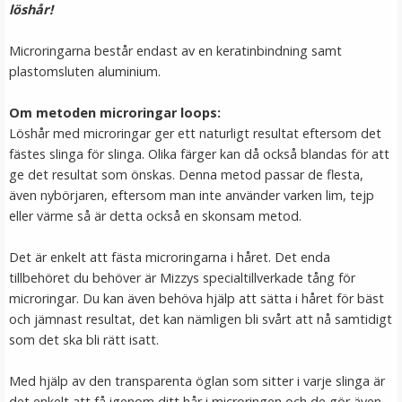
löshår!
249 kr
Microringarna består endast av en keratinbindning samt
LÄGG I VARUKORG
plastomsluten aluminium.
Om metoden microringar loops:
Löshår med microringar ger ett naturligt resultat eftersom det
fästes slinga för slinga. Olika färger kan då också blandas för att
ge det resultat som önskas. Denna metod passar de flesta,
även nybörjaren, eftersom man inte använder varken lim, tejp
eller värme så är detta också en skonsam metod.
Det är enkelt att fästa microringarna i håret. Det enda
Mizzy Tangler brush - Blå
tillbehöret du behöver är Mizzys specialtillverkade tång för
microringar. Du kan även behöva hjälp att sätta i håret för bäst
och jämnast resultat, det kan nämligen bli svårt att nå samtidigt
som det ska bli rätt isatt.
★
★
★
★
★
Med hjälp av den transparenta öglan som sitter i varje slinga är
99 kr
det enkelt att få igenom ditt hår i microringen och de gör även