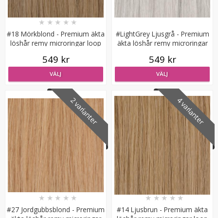
★
★
★
★
★
#18 Mörkblond - Premium äkta
#LightGrey Ljusgrå - Premium
löshår remy microringar loop
äkta löshår remy microringar
loop
549 kr
549 kr
VÄLJ
VÄLJ
Mizzy Tangler brush - Zebramönster lila
2 varianter
4 varianter
★
★
★
★
★
99 kr
LÄGG I VARUKORG
★
★
★
★
★
★
★
★
★
★
#27 Jordgubbsblond - Premium
#14 Ljusbrun - Premium äkta