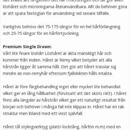
löshåret och microringarna återanvändbara. Allt du behöver göra
LÄGG I VARUKORG
är att spara fästöglan för användning vid senare tillfälle.
Vanligtvis behövs det 75-175 slingor för en hel hårförlängning
och 25-75 slingor för en hårförtjockning.
Premium Single Drawn:
Vårt lite finare löshår! Löshåret är äkta mänskligt hår och
kommer från Indien. Håret är Remy vilket betyder att alla
hårstrån ligger åt samma håll. Det gör att håret trasslar sig
mindre än non-remyhår eftersom fjällskikten hålls intakta.
#16 Ljusbrun - Original äkta löshår remy nagelslingor
Håret är före färgbehandling inget eller mycket lite behandlat
vilket ger en lång hållbarhet (förutsatt att det sköts rätt). I håret
finns alla längder av hårstrån vilket ger ett naturligt resultat från
★
★
★
★
★
början och behöver i många fall inte klippas in. Håret har en rak
struktur men ibland med ett visst självfall.
189 kr
Håret tål stylingverktyg (platt/-locktång, hårfön m.m) med en
VÄLJ