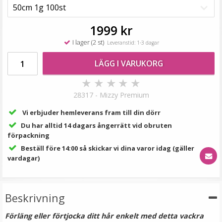
199 kr
249 kr
1999 kr
LÄGG I VARUKORG
I lager (2 st)
Leveranstid: 1-3 dagar
LÄGG I VARUKORG
★
★
★
★
★
28317 - Mizzy Premium
Vi erbjuder hemleverans fram till din dörr
Du har alltid 14 dagars ångerrätt vid obruten
förpackning
Beställ före 14:00 så skickar vi dina varor idag (gäller
Rundad tång för isättning av microringar - Svart
vardagar)
Beskrivning
Förläng eller förtjocka ditt hår enkelt med detta vackra
149 kr