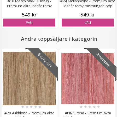
#16 Mörkblond/Ljusbrun -
#24 Mellanblond - Premium äkta
Premium äkta löshår remy
löshår remy microringar loop
microringar loop
549 kr
549 kr
VÄLJ
VÄLJ
Diadem flätat - Vinröd
Andra toppsäljare i kategorin
6 varianter
2 varianter
29 kr
129 kr
LÄGG I VARUKORG
★
★
★
★
★
★
★
★
★
★
#20 Askblond - Premium äkta
#PINK Rosa - Premium äkta