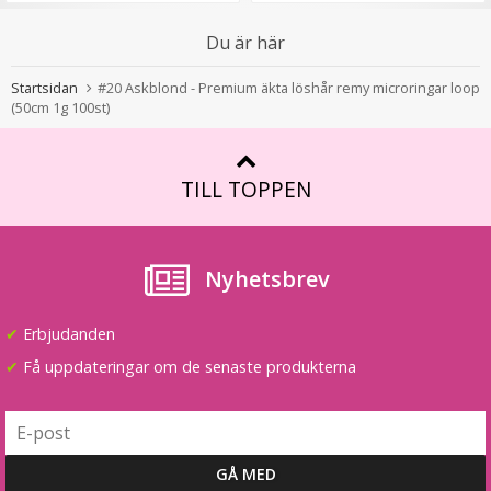
Du är här
Hårklämma rosett - Rosa
Startsidan
#20 Askblond - Premium äkta löshår remy microringar loop
(50cm 1g 100st)
★
★
★
★
★
TILL TOPPEN
19 kr
59 kr
Nyhetsbrev
LÄGG I VARUKORG
✔
Erbjudanden
✔
Få uppdateringar om de senaste produkterna