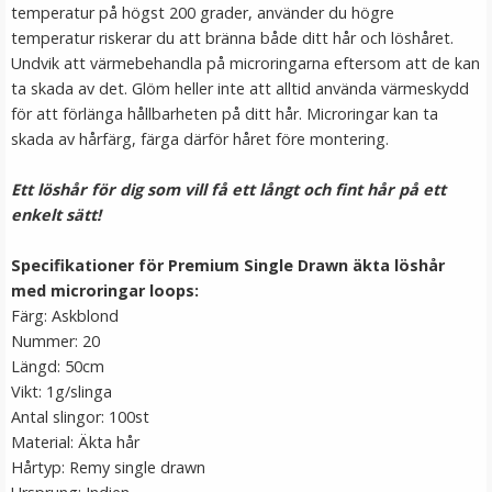
temperatur på högst 200 grader, använder du högre
temperatur riskerar du att bränna både ditt hår och löshåret.
Undvik att värmebehandla på microringarna eftersom att de kan
ta skada av det. Glöm heller inte att alltid använda värmeskydd
för att förlänga hållbarheten på ditt hår. Microringar kan ta
skada av hårfärg, färga därför håret före montering.
Ett löshår för dig som vill få ett långt och fint hår på ett
enkelt sätt!
Hårkrans rosor till Midsommar
Specifikationer för Premium Single Drawn äkta löshår
med microringar loops:
Färg: Askblond
Nummer: 20
★
★
★
★
★
Längd: 50cm
Vikt: 1g/slinga
79 kr
Antal slingor: 100st
149 kr
Material: Äkta hår
Hårtyp: Remy single drawn
VÄLJ