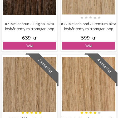
★
★
★
★
★
#6 Mellanbrun - Original äkta
#22 Mellanblond - Premium äkta
löshår remy microringar loop
löshår remy microringar loop
Hårklämma rosett - Blå
639 kr
599 kr
VÄLJ
VÄLJ
★
★
★
★
★
2 varianter
4 varianter
19 kr
59 kr
LÄGG I VARUKORG
★
★
★
★
★
★
★
★
★
★