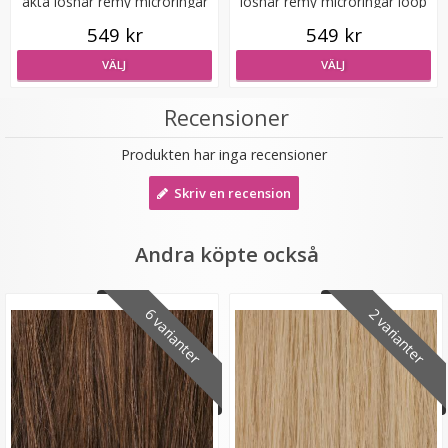
äkta löshår remy microringar
löshår remy microringar loop
loop
549 kr
549 kr
VÄLJ
VÄLJ
Recensioner
Produkten har inga recensioner
Microringar ca: 200st - Svarta
Skriv en recension
Andra köpte också
99 kr
6 varianter
2 varianter
LÄGG I VARUKORG