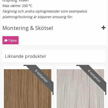
Ursprung: Indien
Max värme: 200 °C
Färgning och andra stylingmetoder som exempelvis
plattning/lockning är köparen ansvarig för.
Montering & Skötsel
Tipsa
#6 Mellanbrun - Original äkta löshår remy nagelslingor
Liknande produkter
6 varianter
4 varianter
189 kr
VÄLJ