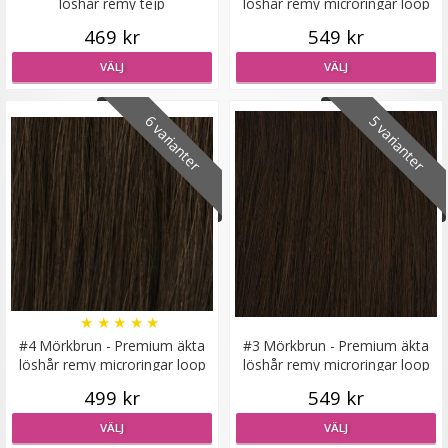
löshår remy tejp
löshår remy microringar loop
469 kr
549 kr
VÄLJ
VÄLJ
#8 Mellanbrun - Original äkta löshår remy nagelslingor
6 varianter
5 varianter
★
★
★
★
★
189 kr
VÄLJ
★
★
★
★
★
#4 Mörkbrun - Premium äkta
#3 Mörkbrun - Premium äkta
löshår remy microringar loop
löshår remy microringar loop
499 kr
549 kr
VÄLJ
VÄLJ