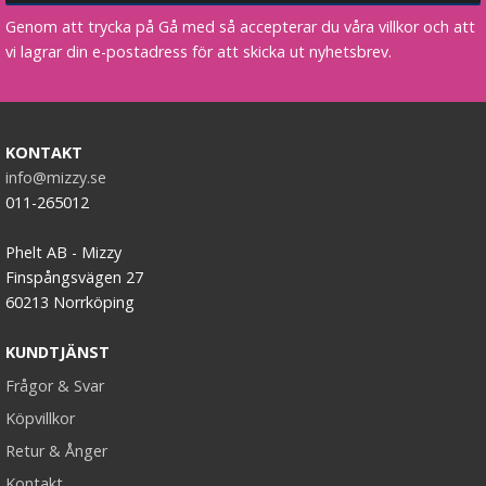
Genom att trycka på Gå med så accepterar du våra villkor och att
vi lagrar din e-postadress för att skicka ut nyhetsbrev.
KONTAKT
info@mizzy.se
011-265012
Phelt AB - Mizzy
Finspångsvägen 27
60213 Norrköping
KUNDTJÄNST
Frågor & Svar
Köpvillkor
Retur & Ånger
Kontakt