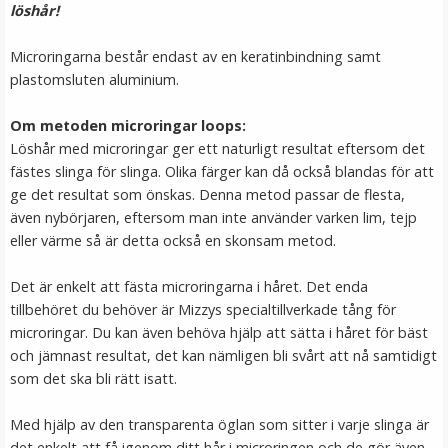
löshår!
249 kr
Microringarna består endast av en keratinbindning samt
LÄGG I VARUKORG
plastomsluten aluminium.
Om metoden microringar loops:
Löshår med microringar ger ett naturligt resultat eftersom det
fästes slinga för slinga. Olika färger kan då också blandas för att
ge det resultat som önskas. Denna metod passar de flesta,
även nybörjaren, eftersom man inte använder varken lim, tejp
eller värme så är detta också en skonsam metod.
Det är enkelt att fästa microringarna i håret. Det enda
Mizzy Tangler brush - Blå
tillbehöret du behöver är Mizzys specialtillverkade tång för
microringar. Du kan även behöva hjälp att sätta i håret för bäst
och jämnast resultat, det kan nämligen bli svårt att nå samtidigt
som det ska bli rätt isatt.
★
★
★
★
★
Med hjälp av den transparenta öglan som sitter i varje slinga är
99 kr
det enkelt att få igenom ditt hår i microringen och de gör även