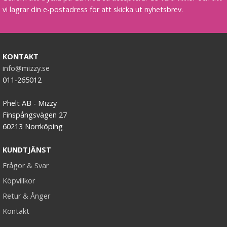
vi lagrar din e-postadress för att skicka ut nyhetsbrev.
KONTAKT
info@mizzy.se
011-265012
Phelt AB - Mizzy
Finspångsvägen 27
60213 Norrköping
KUNDTJÄNST
Frågor & Svar
Köpvillkor
Retur & Ånger
Kontakt