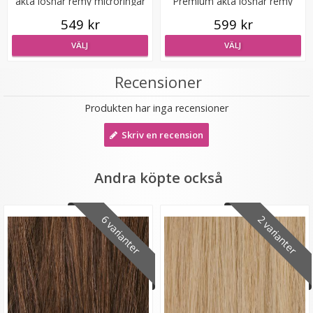
äkta löshår remy microringar
Premium äkta löshår remy
loop
microringar loop
549 kr
599 kr
VÄLJ
VÄLJ
Recensioner
Produkten har inga recensioner
Mizzy Tangler brush - Zebramönster lila
Skriv en recension
Andra köpte också
★
★
★
★
★
99 kr
6 varianter
2 varianter
LÄGG I VARUKORG