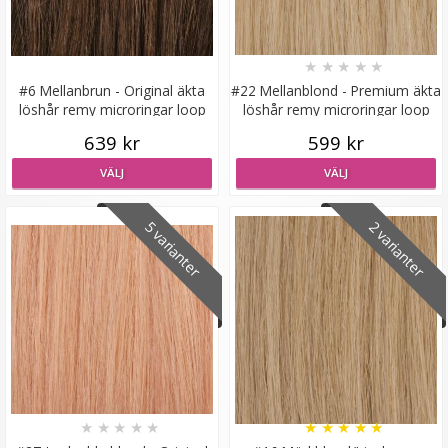
★
★
★
★
★
#6 Mellanbrun - Original äkta
#22 Mellanblond - Premium äkta
löshår remy microringar loop
löshår remy microringar loop
Hårklämma rosett - Blå
639 kr
599 kr
VÄLJ
VÄLJ
★
★
★
★
★
5 varianter
2 varianter
19 kr
59 kr
LÄGG I VARUKORG
★
★
★
★
★
★
★
★
★
★