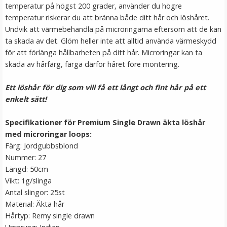
temperatur på högst 200 grader, använder du högre
temperatur riskerar du att bränna både ditt hår och löshåret.
Undvik att värmebehandla på microringarna eftersom att de kan
ta skada av det. Glöm heller inte att alltid använda värmeskydd
för att förlänga hållbarheten på ditt hår. Microringar kan ta
skada av hårfärg, färga därför håret före montering.
Ett löshår för dig som vill få ett långt och fint hår på ett
enkelt sätt!
Hårkrans rosor till Midsommar
Specifikationer för Premium Single Drawn äkta löshår
med microringar loops:
Färg: Jordgubbsblond
Nummer: 27
★
★
★
★
★
Längd: 50cm
Vikt: 1g/slinga
79 kr
Antal slingor: 25st
149 kr
Material: Äkta hår
Hårtyp: Remy single drawn
VÄLJ