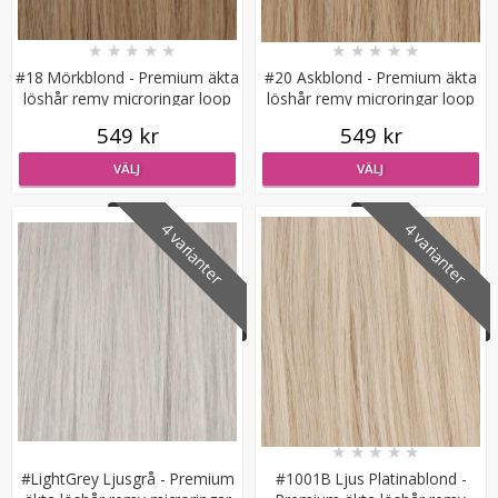
★
★
★
★
★
★
★
★
★
★
#18 Mörkblond - Premium äkta
#20 Askblond - Premium äkta
löshår remy microringar loop
löshår remy microringar loop
549 kr
549 kr
VÄLJ
VÄLJ
#6 Mellanbrun - Original äkta löshår remy nagelslingor
4 varianter
4 varianter
189 kr
VÄLJ
★
★
★
★
★
#LightGrey Ljusgrå - Premium
#1001B Ljus Platinablond -