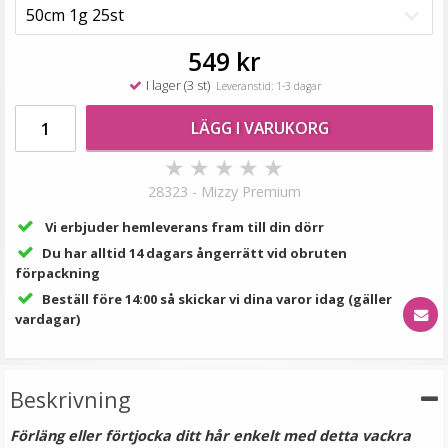
199 kr
249 kr
549 kr
LÄGG I VARUKORG
I lager (3 st)
Leveranstid: 1-3 dagar
LÄGG I VARUKORG
★
★
★
★
★
28323 - Mizzy Premium
Vi erbjuder hemleverans fram till din dörr
Du har alltid 14 dagars ångerrätt vid obruten
förpackning
Beställ före 14:00 så skickar vi dina varor idag (gäller
Rundad tång för isättning av microringar - Svart
vardagar)
Beskrivning
Förläng eller förtjocka ditt hår enkelt med detta vackra
149 kr