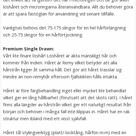
löshåret och microringarna återanvändbara. Allt du behöver göra
LÄGG I VARUKORG
är att spara fästöglan för användning vid senare tillfälle.
Vanligtvis behövs det 75-175 slingor för en hel hårförlängning
och 25-75 slingor för en hårförtjockning.
Premium Single Drawn:
Vårt lite finare löshår! Löshåret är äkta mänskligt hår och
kommer från Indien. Håret är Remy vilket betyder att alla
hårstrån ligger åt samma håll. Det gör att håret trasslar sig
mindre än non-remyhår eftersom fjällskikten hålls intakta.
#8 Mellanbrun - Original äkta löshår remy nagelslingor
Håret är före färgbehandling inget eller mycket lite behandlat
vilket ger en lång hållbarhet (förutsatt att det sköts rätt). I håret
finns alla längder av hårstrån vilket ger ett naturligt resultat från
★
★
★
★
★
början och behöver i många fall inte klippas in. Håret har en rak
struktur men ibland med ett visst självfall.
189 kr
Håret tål stylingverktyg (platt/-locktång, hårfön m.m) med en
VÄLJ