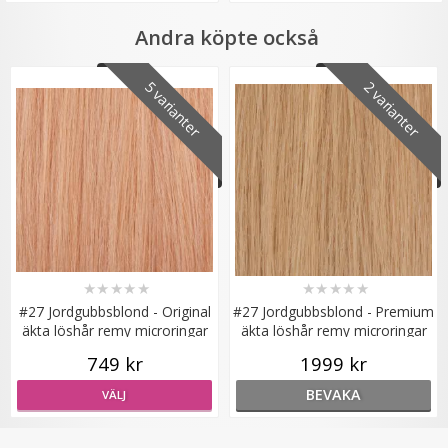
Andra köpte också
Hårklämma rosett - Rosa
5 varianter
2 varianter
★
★
★
★
★
19 kr
59 kr
LÄGG I VARUKORG
★
★
★
★
★
★
★
★
★
★
#27 Jordgubbsblond - Original
#27 Jordgubbsblond - Premium
äkta löshår remy microringar
äkta löshår remy microringar
loop
loop
749 kr
1999 kr
BEVAKA
VÄLJ