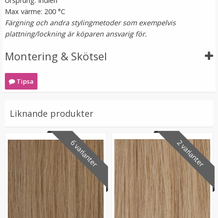
Ursprung: Indien
Max värme: 200 °C
Färgning och andra stylingmetoder som exempelvis
plattning/lockning är köparen ansvarig för.
Montering & Skötsel
Tipsa
Microringar ca: 200st - Svarta
Liknande produkter
6 varianter
2 varianter
99 kr
LÄGG I VARUKORG