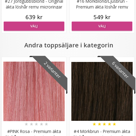
#27 Jordgubbsblond - Original
#16 Mörkblond/Ljusbrun -
äkta löshår remy microringar
Premium äkta löshår remy
loop
microringar loop
639 kr
549 kr
VÄLJ
VÄLJ
Diadem flätat - Vinröd
Andra toppsäljare i kategorin
2 varianter
6 varianter
29 kr
129 kr
LÄGG I VARUKORG
★
★
★
★
★
★
★
★
★
★
#PINK Rosa - Premium äkta
#4 Mörkbrun - Premium äkta