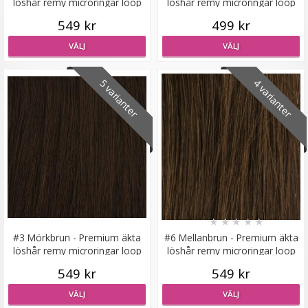
löshår remy microringar loop
löshår remy microringar loop
549 kr
499 kr
VÄLJ
VÄLJ
#613 Ljusblond - Original äkta löshår remy nagelslingor
5 varianter
4 varianter
189 kr
VÄLJ
★
★
★
★
★
#3 Mörkbrun - Premium äkta
#6 Mellanbrun - Premium äkta
löshår remy microringar loop
löshår remy microringar loop
549 kr
549 kr
VÄLJ
VÄLJ