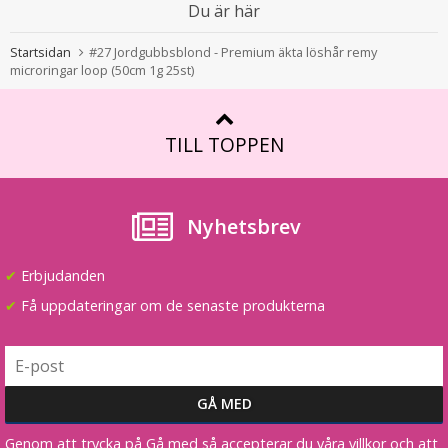
Du är här
Startsidan
#27 Jordgubbsblond - Premium äkta löshår remy
microringar loop (50cm 1g 25st)
TILL TOPPEN
Nyhetsbrev
✔
Erbjudanden
✔
Få uppdateringar om de senaste produkterna
Genom att trycka på Gå med så accepterar du våra villkor och att