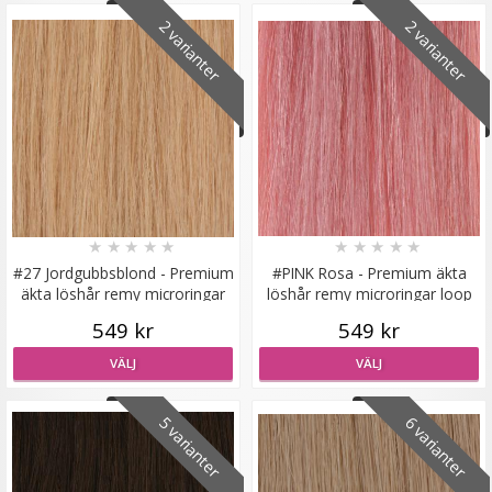
2 varianter
2 varianter
#6 Mellanbrun - Original äkta löshår remy nagelslingor
★
★
★
★
★
★
★
★
★
★
★
★
★
★
★
189 kr
#27 Jordgubbsblond - Premium
#PINK Rosa - Premium äkta
äkta löshår remy microringar
löshår remy microringar loop
VÄLJ
loop
549 kr
549 kr
VÄLJ
VÄLJ
5 varianter
6 varianter