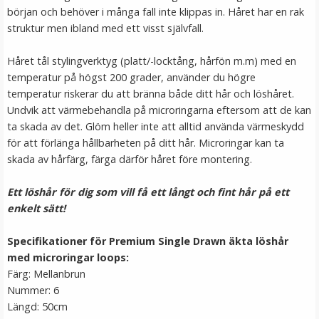
början och behöver i många fall inte klippas in. Håret har en rak
struktur men ibland med ett visst självfall.
Håret tål stylingverktyg (platt/-locktång, hårfön m.m) med en
temperatur på högst 200 grader, använder du högre
temperatur riskerar du att bränna både ditt hår och löshåret.
Undvik att värmebehandla på microringarna eftersom att de kan
ta skada av det. Glöm heller inte att alltid använda värmeskydd
för att förlänga hållbarheten på ditt hår. Microringar kan ta
skada av hårfärg, färga därför håret före montering.
Hårkrans rosor till Midsommar
Ett löshår för dig som vill få ett långt och fint hår på ett
enkelt sätt!
★
★
★
★
★
Specifikationer för Premium Single Drawn äkta löshår
med microringar loops:
79 kr
Färg: Mellanbrun
149 kr
Nummer: 6
Längd: 50cm
VÄLJ