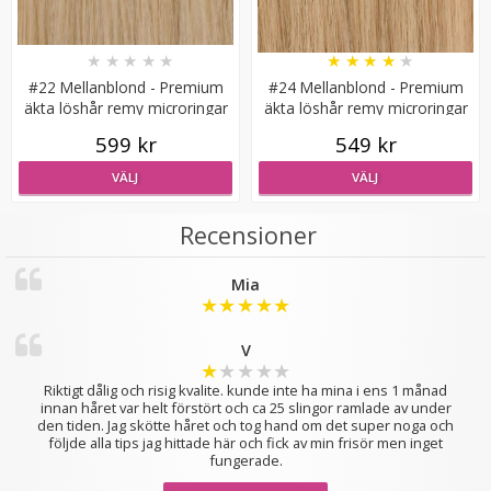
★
★
★
★
★
★
★
★
★
★
#22 Mellanblond - Premium
#24 Mellanblond - Premium
äkta löshår remy microringar
äkta löshår remy microringar
loop
loop
599 kr
549 kr
VÄLJ
VÄLJ
Mizzy Tangler brush - Zebramönster lila
Recensioner
★
★
★
★
★
Mia
★
★
★
★
★
99 kr
V
★
★
★
★
★
LÄGG I VARUKORG
Riktigt dålig och risig kvalite. kunde inte ha mina i ens 1 månad
innan håret var helt förstört och ca 25 slingor ramlade av under
den tiden. Jag skötte håret och tog hand om det super noga och
följde alla tips jag hittade här och fick av min frisör men inget
fungerade.