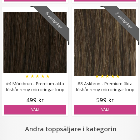
6 varianter
2 varianter
Diadem flätat - Vinröd
★
★
★
★
★
★
★
★
★
★
29 kr
#4 Mörkbrun - Premium äkta
#8 Askbrun - Premium äkta
129 kr
löshår remy microringar loop
löshår remy microringar loop
LÄGG I VARUKORG
499 kr
599 kr
VÄLJ
VÄLJ
Andra toppsäljare i kategorin