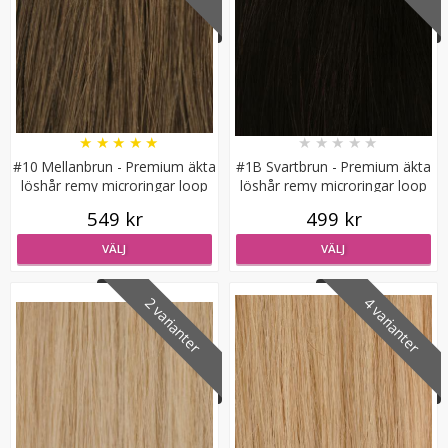
★
★
★
★
★
★
★
★
★
★
#10 Mellanbrun - Premium äkta
#1B Svartbrun - Premium äkta
löshår remy microringar loop
löshår remy microringar loop
#8 Mellanbrun - Original äkta löshår remy nagelslingor
549 kr
499 kr
VÄLJ
VÄLJ
★
★
★
★
★
2 varianter
4 varianter
189 kr
VÄLJ