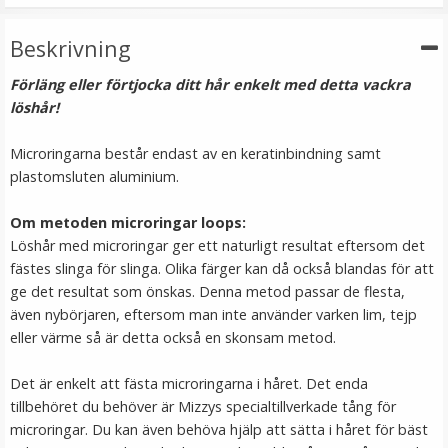
249 kr
Beskrivning
LÄGG I VARUKORG
Förläng eller förtjocka ditt hår enkelt med detta vackra
löshår!
Microringarna består endast av en keratinbindning samt
plastomsluten aluminium.
Om metoden microringar loops:
Löshår med microringar ger ett naturligt resultat eftersom det
fästes slinga för slinga. Olika färger kan då också blandas för att
ge det resultat som önskas. Denna metod passar de flesta,
Mizzy Tangler brush - Blå
även nybörjaren, eftersom man inte använder varken lim, tejp
eller värme så är detta också en skonsam metod.
Det är enkelt att fästa microringarna i håret. Det enda
★
★
★
★
★
tillbehöret du behöver är Mizzys specialtillverkade tång för
99 kr
microringar. Du kan även behöva hjälp att sätta i håret för bäst