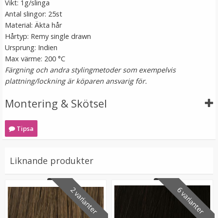
Vikt: 1g/slinga
Antal slingor: 25st
Material: Äkta hår
Hårtyp: Remy single drawn
Ursprung: Indien
Max värme: 200 °C
Färgning och andra stylingmetoder som exempelvis
plattning/lockning är köparen ansvarig för.
Montering & Skötsel
Microringar ca: 200st - Svarta
Tipsa
Liknande produkter
99 kr
2 varianter
6 varianter
LÄGG I VARUKORG