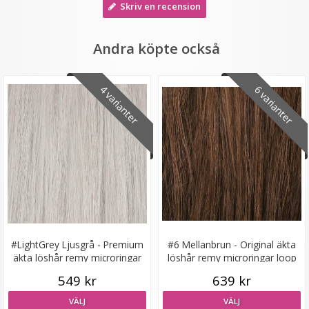
Skriv en recension
Andra köpte också
4 varianter
6 varianter
Hårklämma rosett - Blå
★
★
★
★
★
19 kr
59 kr
LÄGG I VARUKORG
#LightGrey Ljusgrå - Premium
#6 Mellanbrun - Original äkta
äkta löshår remy microringar
löshår remy microringar loop
loop
549 kr
639 kr
VÄLJ
VÄLJ