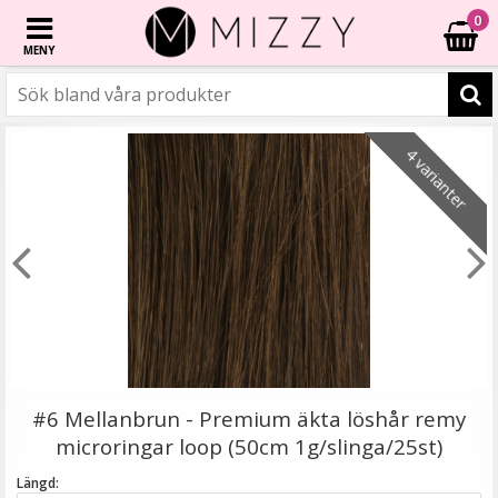
0
MENY
☓
6 varianter
3 varianter
6 varianter
6 varianter
- 20%
- 40%
- 46%
- 67%
- 77%
- 67%
4 varianter
Platt tång för isättning av microringar - Svart
#6 Mellanbrun - Premium äkta löshår remy
microringar loop (50cm 1g/slinga/25st)
Längd: