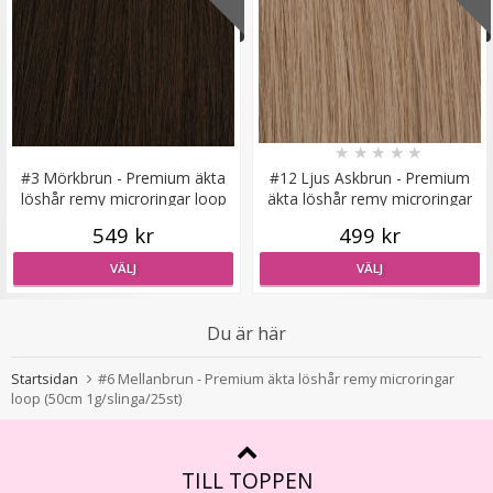
Hårklämma rosett - Rosa
★
★
★
★
★
#3 Mörkbrun - Premium äkta
#12 Ljus Askbrun - Premium
★
★
★
★
★
löshår remy microringar loop
äkta löshår remy microringar
loop
19 kr
549 kr
499 kr
59 kr
VÄLJ
VÄLJ
LÄGG I VARUKORG
Du är här
Startsidan
#6 Mellanbrun - Premium äkta löshår remy microringar
loop (50cm 1g/slinga/25st)
TILL TOPPEN