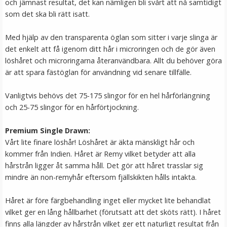
och jämnast resultat, det kan nämligen bli svårt att nå samtidigt
LÄGG I VARUKORG
som det ska bli rätt isatt.
Med hjälp av den transparenta öglan som sitter i varje slinga är
det enkelt att få igenom ditt hår i microringen och de gör även
löshåret och microringarna återanvändbara. Allt du behöver göra
är att spara fästöglan för användning vid senare tillfälle.
Vanligtvis behövs det 75-175 slingor för en hel hårförlängning
och 25-75 slingor för en hårförtjockning.
Premium Single Drawn:
#16 Ljusbrun - Original äkta löshår remy nagelslingor
Vårt lite finare löshår! Löshåret är äkta mänskligt hår och
kommer från Indien. Håret är Remy vilket betyder att alla
hårstrån ligger åt samma håll. Det gör att håret trasslar sig
mindre än non-remyhår eftersom fjällskikten hålls intakta.
★
★
★
★
★
Håret är före färgbehandling inget eller mycket lite behandlat
189 kr
vilket ger en lång hållbarhet (förutsatt att det sköts rätt). I håret
finns alla längder av hårstrån vilket ger ett naturligt resultat från
VÄLJ