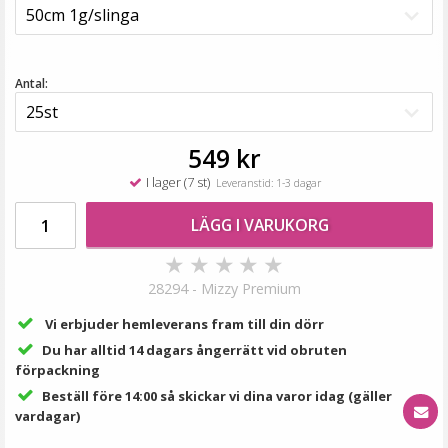
199 kr
249 kr
LÄGG I VARUKORG
Antal:
549 kr
I lager (7 st)
Leveranstid: 1-3 dagar
LÄGG I VARUKORG
★
★
★
★
★
28294 - Mizzy Premium
Rundad tång för isättning av microringar - Svart
Vi erbjuder hemleverans fram till din dörr
Du har alltid 14 dagars ångerrätt vid obruten
förpackning
Beställ före 14:00 så skickar vi dina varor idag (gäller
vardagar)
149 kr