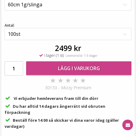
199 kr
249 kr
LÄGG I VARUKORG
Antal:
2499 kr
I lager (1 st)
Leveranstid: 1-3 dagar
LÄGG I VARUKORG
★
★
★
★
★
30153 - Mizzy Premium
Rundad tång för isättning av microringar - Svart
Vi erbjuder hemleverans fram till din dörr
Du har alltid 14 dagars ångerrätt vid obruten
förpackning
Beställ före 14:00 så skickar vi dina varor idag (gäller
vardagar)
149 kr