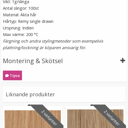
Vikt: 1g/slinga
Antal slingor: 100st
Material: Äkta hår
Hårtyp: Remy single drawn
Ursprung: Indien
Max värme: 200 °C
Färgning och andra stylingmetoder som exempelvis
plattning/lockning är köparen ansvarig för.
Montering & Skötsel
#6 Mellanbrun - Original äkta löshår remy nagelslingor
Tipsa
★
★
★
★
★
Liknande produkter
189 kr
VÄLJ
2 varianter
2 varianter