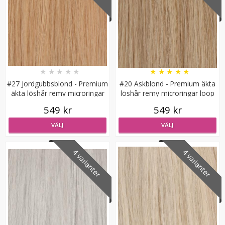
★
★
★
★
★
★
★
★
★
★
#27 Jordgubbsblond - Premium
#20 Askblond - Premium äkta
Hårkrans rosor till Midsommar
äkta löshår remy microringar
löshår remy microringar loop
loop
549 kr
549 kr
VÄLJ
VÄLJ
★
★
★
★
★
4 varianter
4 varianter
79 kr
149 kr
VÄLJ