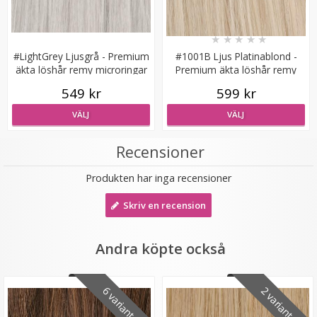
★
★
★
★
★
#LightGrey Ljusgrå - Premium
#1001B Ljus Platinablond -
äkta löshår remy microringar
Premium äkta löshår remy
loop
microringar loop
549 kr
599 kr
VÄLJ
VÄLJ
Hårklämma rosett - Blå
Recensioner
★
★
★
★
★
Produkten har inga recensioner
Skriv en recension
19 kr
59 kr
Andra köpte också
LÄGG I VARUKORG
6 varianter
2 varianter