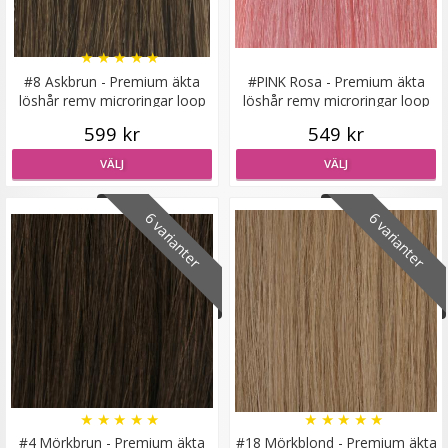
★
★
★
★
★
#8 Askbrun - Premium äkta
#PINK Rosa - Premium äkta
löshår remy microringar loop
löshår remy microringar loop
#8 Mellanbrun - Original äkta löshår remy nagelslingor
599 kr
549 kr
VÄLJ
VÄLJ
★
★
★
★
★
6 varianter
6 varianter
189 kr
VÄLJ
★
★
★
★
★
★
★
★
★
★
#4 Mörkbrun - Premium äkta
#18 Mörkblond - Premium äkta