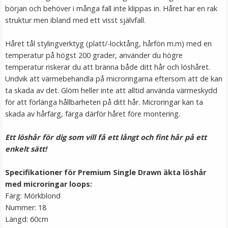
början och behöver i många fall inte klippas in. Håret har en rak
struktur men ibland med ett visst självfall.
Håret tål stylingverktyg (platt/-locktång, hårfön m.m) med en
temperatur på högst 200 grader, använder du högre
temperatur riskerar du att bränna både ditt hår och löshåret.
Undvik att värmebehandla på microringarna eftersom att de kan
ta skada av det. Glöm heller inte att alltid använda värmeskydd
för att förlänga hållbarheten på ditt hår. Microringar kan ta
skada av hårfärg, färga därför håret före montering.
Microringar ca: 200st - Svarta
Ett löshår för dig som vill få ett långt och fint hår på ett
enkelt sätt!
Specifikationer för Premium Single Drawn äkta löshår
med microringar loops:
99 kr
Färg: Mörkblond
Nummer: 18
LÄGG I VARUKORG
Längd: 60cm