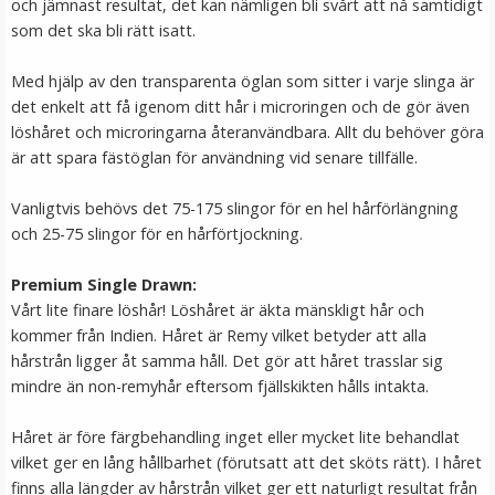
och jämnast resultat, det kan nämligen bli svårt att nå samtidigt
LÄGG I VARUKORG
som det ska bli rätt isatt.
Med hjälp av den transparenta öglan som sitter i varje slinga är
det enkelt att få igenom ditt hår i microringen och de gör även
löshåret och microringarna återanvändbara. Allt du behöver göra
är att spara fästöglan för användning vid senare tillfälle.
Vanligtvis behövs det 75-175 slingor för en hel hårförlängning
och 25-75 slingor för en hårförtjockning.
Premium Single Drawn:
#16 Ljusbrun - Original äkta löshår remy nagelslingor
Vårt lite finare löshår! Löshåret är äkta mänskligt hår och
kommer från Indien. Håret är Remy vilket betyder att alla
hårstrån ligger åt samma håll. Det gör att håret trasslar sig
mindre än non-remyhår eftersom fjällskikten hålls intakta.
★
★
★
★
★
Håret är före färgbehandling inget eller mycket lite behandlat
189 kr
vilket ger en lång hållbarhet (förutsatt att det sköts rätt). I håret
finns alla längder av hårstrån vilket ger ett naturligt resultat från
VÄLJ