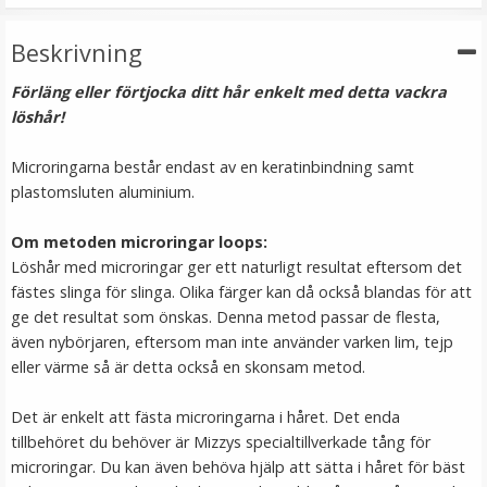
249 kr
Beskrivning
LÄGG I VARUKORG
Förläng eller förtjocka ditt hår enkelt med detta vackra
löshår!
Microringarna består endast av en keratinbindning samt
plastomsluten aluminium.
Om metoden microringar loops:
Löshår med microringar ger ett naturligt resultat eftersom det
fästes slinga för slinga. Olika färger kan då också blandas för att
ge det resultat som önskas. Denna metod passar de flesta,
Mizzy Tangler brush - Blå
även nybörjaren, eftersom man inte använder varken lim, tejp
eller värme så är detta också en skonsam metod.
Det är enkelt att fästa microringarna i håret. Det enda
★
★
★
★
★
tillbehöret du behöver är Mizzys specialtillverkade tång för
99 kr
microringar. Du kan även behöva hjälp att sätta i håret för bäst