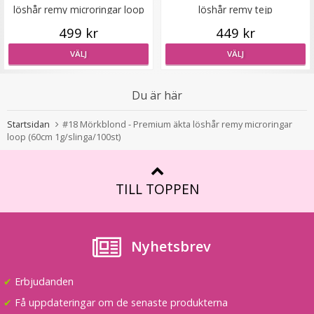
löshår remy microringar loop
löshår remy tejp
499 kr
449 kr
Hårklämma rosett - Rosa
VÄLJ
VÄLJ
Du är här
★
★
★
★
★
Startsidan
#18 Mörkblond - Premium äkta löshår remy microringar
loop (60cm 1g/slinga/100st)
19 kr
59 kr
TILL TOPPEN
LÄGG I VARUKORG
Nyhetsbrev
✔
Erbjudanden
✔
Få uppdateringar om de senaste produkterna