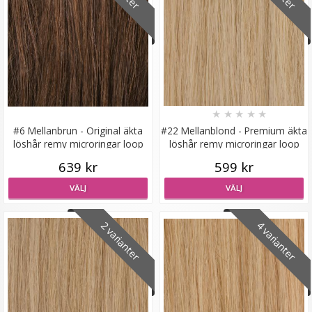
Mizzy Tangler brush - Zebramönster vit
★
★
★
★
★
#6 Mellanbrun - Original äkta
#22 Mellanblond - Premium äkta
löshår remy microringar loop
löshår remy microringar loop
639 kr
599 kr
★
★
★
★
★
VÄLJ
VÄLJ
99 kr
2 varianter
4 varianter
LÄGG I VARUKORG