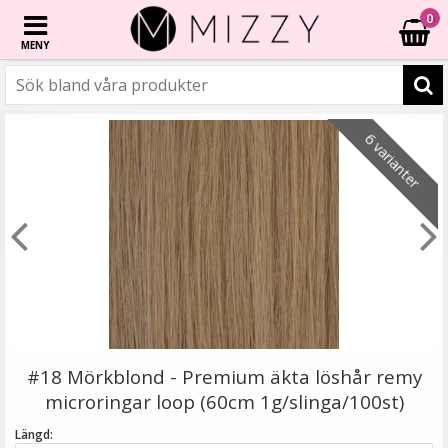
0
MENY
☓
6 varianter
6 varianter
3 varianter
6 varianter
- 20%
- 40%
- 46%
- 67%
- 77%
- 67%
6 varianter
Platt tång för isättning av microringar - Svart
#18 Mörkblond - Premium äkta löshår remy
microringar loop (60cm 1g/slinga/100st)
Längd: