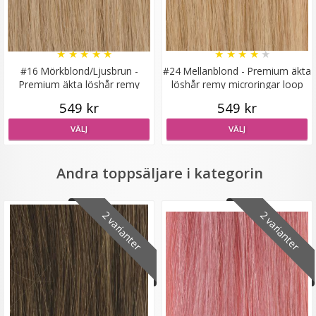
★
★
★
★
★
★
★
★
★
★
#16 Mörkblond/Ljusbrun -
#24 Mellanblond - Premium äkta
Premium äkta löshår remy
löshår remy microringar loop
Diadem flätat - Vinröd
microringar loop
549 kr
549 kr
VÄLJ
VÄLJ
★
★
★
★
★
Andra toppsäljare i kategorin
29 kr
129 kr
2 varianter
2 varianter
LÄGG I VARUKORG