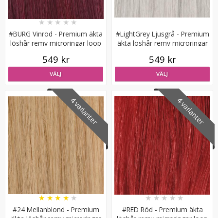
★
★
★
★
★
#BURG Vinröd - Premium äkta
#LightGrey Ljusgrå - Premium
löshår remy microringar loop
äkta löshår remy microringar
loop
549 kr
549 kr
VÄLJ
VÄLJ
#6 Mellanbrun - Original äkta löshår remy nagelslingor
4 varianter
4 varianter
★
★
★
★
★
189 kr
VÄLJ
★
★
★
★
★
★
★
★
★
★
#24 Mellanblond - Premium
#RED Röd - Premium äkta