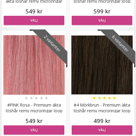
äkta löshår remy microringar
löshår remy microringar loop
loop
549 kr
599 kr
VÄLJ
VÄLJ
#613 Ljusblond - Original äkta löshår remy nagelslingor
2 varianter
6 varianter
189 kr
VÄLJ
★
★
★
★
★
★
★
★
★
★
#PINK Rosa - Premium äkta
#4 Mörkbrun - Premium äkta
löshår remy microringar loop
löshår remy microringar loop
549 kr
499 kr
VÄLJ
VÄLJ