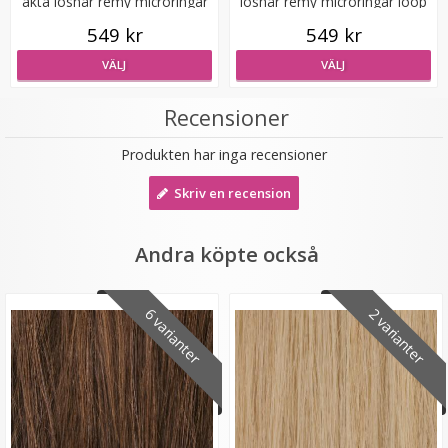
äkta löshår remy microringar
löshår remy microringar loop
loop
549 kr
549 kr
VÄLJ
VÄLJ
Recensioner
Produkten har inga recensioner
Mizzy Tangler brush - Zebramönster lila
Skriv en recension
★
★
★
★
★
Andra köpte också
99 kr
6 varianter
2 varianter
LÄGG I VARUKORG