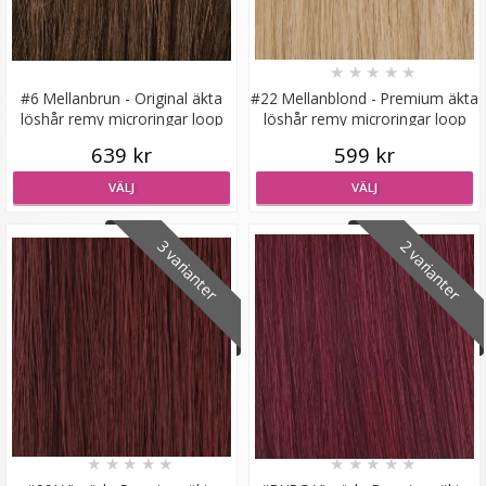
★
★
★
★
★
#6 Mellanbrun - Original äkta
#22 Mellanblond - Premium äkta
löshår remy microringar loop
löshår remy microringar loop
Hårklämma rosett - Blå
639 kr
599 kr
VÄLJ
VÄLJ
★
★
★
★
★
3 varianter
2 varianter
19 kr
59 kr
LÄGG I VARUKORG
★
★
★
★
★
★
★
★
★
★