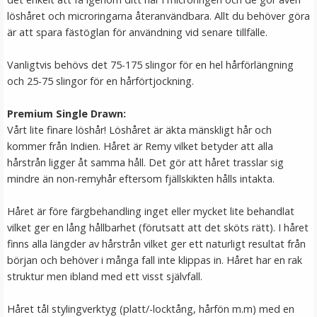
löshåret och microringarna återanvändbara. Allt du behöver göra
LÄGG I VARUKORG
är att spara fästöglan för användning vid senare tillfälle.
Vanligtvis behövs det 75-175 slingor för en hel hårförlängning
och 25-75 slingor för en hårförtjockning.
Premium Single Drawn:
Vårt lite finare löshår! Löshåret är äkta mänskligt hår och
kommer från Indien. Håret är Remy vilket betyder att alla
hårstrån ligger åt samma håll. Det gör att håret trasslar sig
mindre än non-remyhår eftersom fjällskikten hålls intakta.
#8 Mellanbrun - Original äkta löshår remy nagelslingor
Håret är före färgbehandling inget eller mycket lite behandlat
vilket ger en lång hållbarhet (förutsatt att det sköts rätt). I håret
finns alla längder av hårstrån vilket ger ett naturligt resultat från
★
★
★
★
★
början och behöver i många fall inte klippas in. Håret har en rak
struktur men ibland med ett visst självfall.
189 kr
Håret tål stylingverktyg (platt/-locktång, hårfön m.m) med en
VÄLJ