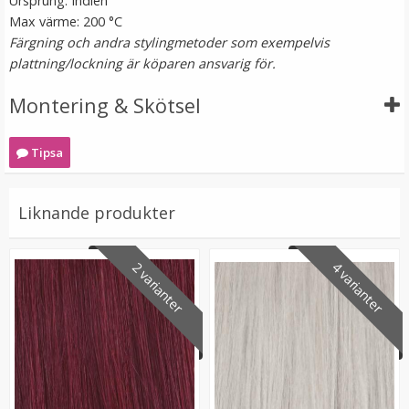
Ursprung: Indien
Max värme: 200 °C
Färgning och andra stylingmetoder som exempelvis
plattning/lockning är köparen ansvarig för.
Montering & Skötsel
Tipsa
Microringar ca: 200st - Svarta
Liknande produkter
2 varianter
4 varianter
99 kr
LÄGG I VARUKORG