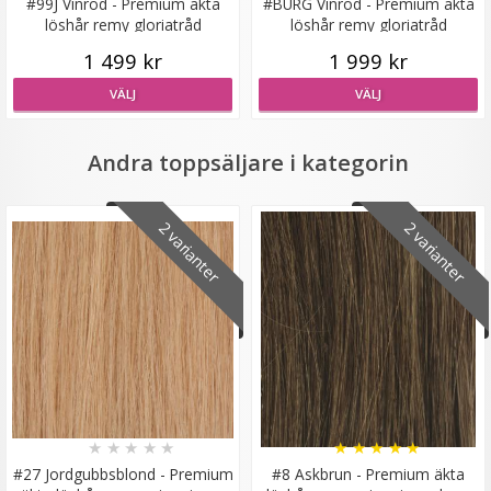
#99J Vinröd - Premium äkta
#BURG Vinröd - Premium äkta
löshår remy gloriatråd
löshår remy gloriatråd
1 499 kr
1 999 kr
VÄLJ
VÄLJ
Diadem flätat - Vinröd
Andra toppsäljare i kategorin
2 varianter
2 varianter
29 kr
129 kr
LÄGG I VARUKORG
★
★
★
★
★
★
★
★
★
★
#27 Jordgubbsblond - Premium
#8 Askbrun - Premium äkta