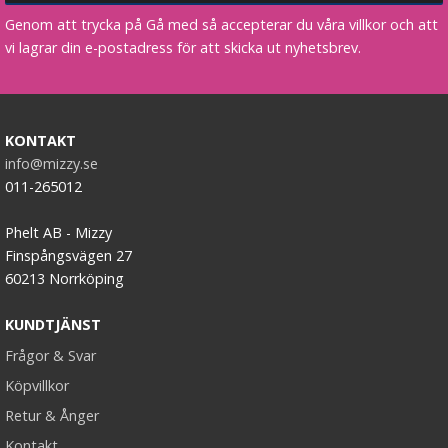
Genom att trycka på Gå med så accepterar du våra villkor och att
vi lagrar din e-postadress för att skicka ut nyhetsbrev.
KONTAKT
info@mizzy.se
011-265012
Phelt AB - Mizzy
Finspångsvägen 27
60213 Norrköping
KUNDTJÄNST
Frågor & Svar
Köpvillkor
Retur & Ånger
Kontakt