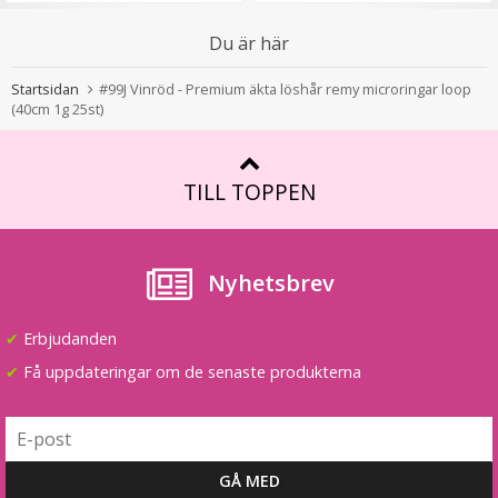
Du är här
Hårklämma rosett - Rosa
Startsidan
#99J Vinröd - Premium äkta löshår remy microringar loop
(40cm 1g 25st)
★
★
★
★
★
TILL TOPPEN
19 kr
59 kr
Nyhetsbrev
LÄGG I VARUKORG
✔
Erbjudanden
✔
Få uppdateringar om de senaste produkterna