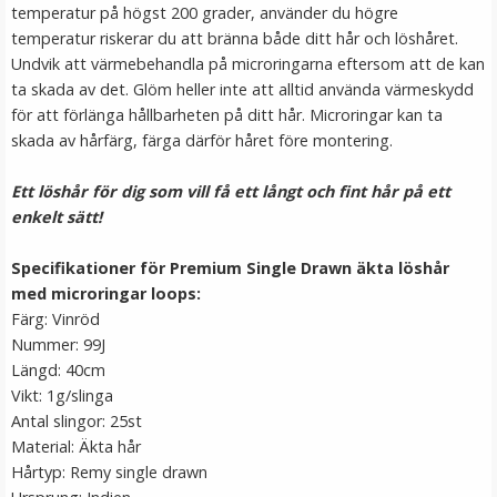
temperatur på högst 200 grader, använder du högre
temperatur riskerar du att bränna både ditt hår och löshåret.
Undvik att värmebehandla på microringarna eftersom att de kan
ta skada av det. Glöm heller inte att alltid använda värmeskydd
för att förlänga hållbarheten på ditt hår. Microringar kan ta
skada av hårfärg, färga därför håret före montering.
Ett löshår för dig som vill få ett långt och fint hår på ett
enkelt sätt!
Hårkrans rosor till Midsommar
Specifikationer för Premium Single Drawn äkta löshår
med microringar loops:
Färg: Vinröd
Nummer: 99J
★
★
★
★
★
Längd: 40cm
Vikt: 1g/slinga
79 kr
Antal slingor: 25st
149 kr
Material: Äkta hår
Hårtyp: Remy single drawn
VÄLJ