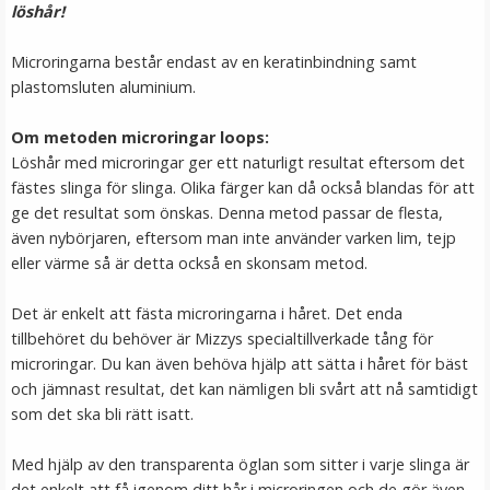
löshår!
249 kr
Microringarna består endast av en keratinbindning samt
LÄGG I VARUKORG
plastomsluten aluminium.
Om metoden microringar loops:
Löshår med microringar ger ett naturligt resultat eftersom det
fästes slinga för slinga. Olika färger kan då också blandas för att
ge det resultat som önskas. Denna metod passar de flesta,
även nybörjaren, eftersom man inte använder varken lim, tejp
eller värme så är detta också en skonsam metod.
Det är enkelt att fästa microringarna i håret. Det enda
Mizzy Tangler brush - Blå
tillbehöret du behöver är Mizzys specialtillverkade tång för
microringar. Du kan även behöva hjälp att sätta i håret för bäst
och jämnast resultat, det kan nämligen bli svårt att nå samtidigt
som det ska bli rätt isatt.
★
★
★
★
★
Med hjälp av den transparenta öglan som sitter i varje slinga är
99 kr
det enkelt att få igenom ditt hår i microringen och de gör även