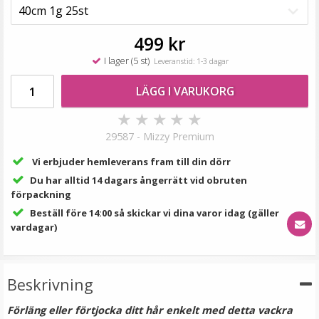
149 kr
249 kr
499 kr
LÄGG I VARUKORG
I lager (5 st)
Leveranstid: 1-3 dagar
LÄGG I VARUKORG
★
★
★
★
★
29587 - Mizzy Premium
Vi erbjuder hemleverans fram till din dörr
Du har alltid 14 dagars ångerrätt vid obruten
förpackning
Beställ före 14:00 så skickar vi dina varor idag (gäller
vardagar)
Platt tång för isättning av microringar - Svart
Beskrivning
Förläng eller förtjocka ditt hår enkelt med detta vackra
199 kr