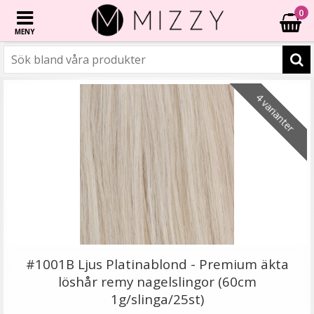
0
MENY
☓
6 varianter
6 varianter
6 varianter
6 varianter
- 20%
- 40%
4 varianter
#16 Ljusbrun - Original äkta löshår remy nagelslingor
#1001B Ljus Platinablond - Premium äkta
löshår remy nagelslingor (60cm
1g/slinga/25st)