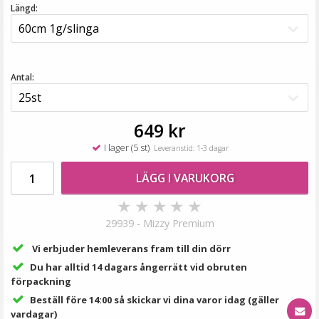
189 kr
Längd:
VÄLJ
Antal:
649 kr
I lager (5 st)
Leveranstid: 1-3 dagar
LÄGG I VARUKORG
★
★
★
★
★
#8 Mellanbrun - Original äkta löshår remy nagelslingor
29939 - Mizzy Premium
Vi erbjuder hemleverans fram till din dörr
Du har alltid 14 dagars ångerrätt vid obruten
★
★
★
★
★
förpackning
Beställ före 14:00 så skickar vi dina varor idag (gäller
189 kr
vardagar)