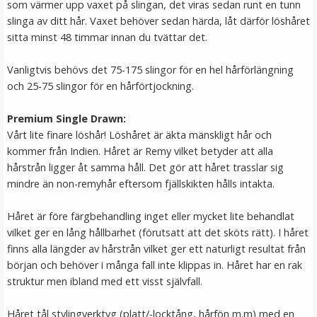
som värmer upp vaxet på slingan, det viras sedan runt en tunn
slinga av ditt hår. Vaxet behöver sedan härda, låt därför löshåret
sitta minst 48 timmar innan du tvättar det.
Vanligtvis behövs det 75-175 slingor för en hel hårförlängning
och 25-75 slingor för en hårförtjockning.
Premium Single Drawn:
Vårt lite finare löshår! Löshåret är äkta mänskligt hår och
kommer från Indien. Håret är Remy vilket betyder att alla
Mizzy Tangler brush - Rosa
hårstrån ligger åt samma håll. Det gör att håret trasslar sig
mindre än non-remyhår eftersom fjällskikten hålls intakta.
Håret är före färgbehandling inget eller mycket lite behandlat
★
★
★
★
★
vilket ger en lång hållbarhet (förutsatt att det sköts rätt). I håret
finns alla längder av hårstrån vilket ger ett naturligt resultat från
99 kr
början och behöver i många fall inte klippas in. Håret har en rak
struktur men ibland med ett visst självfall.
LÄGG I VARUKORG
Håret tål stylingverktyg (platt/-locktång, hårfön m.m) med en