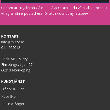
Genom att trycka på Gå med så accepterar du våra villkor och att
vi lagrar din e-postadress för att skicka ut nyhetsbrev.
KONTAKT
info@mizzy.se
011-265012
Phelt AB - Mizzy
Finspångsvägen 27
60213 Norrköping
KUNDTJÄNST
Frågor & Svar
Köpvillkor
Retur & Ånger