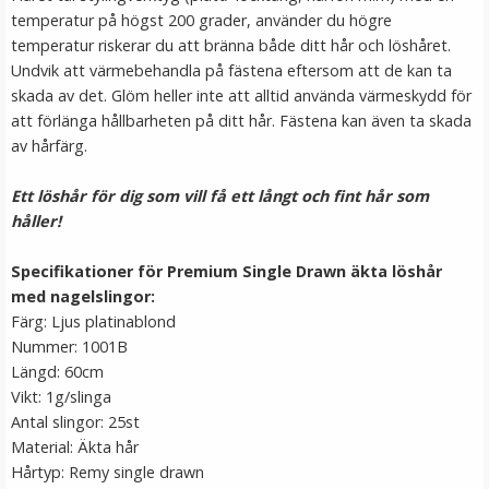
temperatur på högst 200 grader, använder du högre
temperatur riskerar du att bränna både ditt hår och löshåret.
Undvik att värmebehandla på fästena eftersom att de kan ta
skada av det. Glöm heller inte att alltid använda värmeskydd för
att förlänga hållbarheten på ditt hår. Fästena kan även ta skada
av hårfärg.
Ett löshår för dig som vill få ett långt och fint hår som
Mizzy Tangler brush - Leopardmönster rosa
håller!
Specifikationer för Premium Single Drawn äkta löshår
med nagelslingor:
★
★
★
★
★
Färg: Ljus platinablond
Nummer: 1001B
99 kr
Längd: 60cm
Vikt: 1g/slinga
LÄGG I VARUKORG
Antal slingor: 25st
Material: Äkta hår
Hårtyp: Remy single drawn