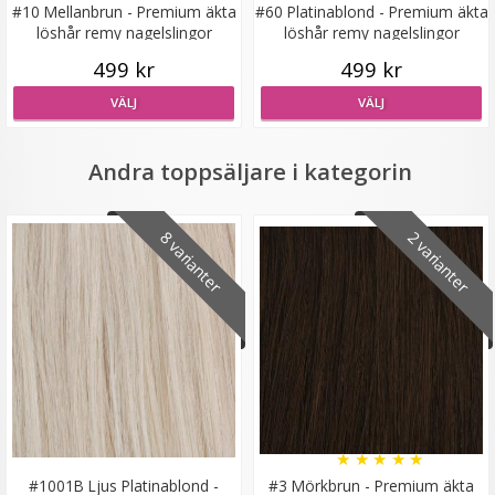
#10 Mellanbrun - Premium äkta
#60 Platinablond - Premium äkta
löshår remy nagelslingor
löshår remy nagelslingor
499 kr
499 kr
Rundad tång för isättning av microringar - Svart
VÄLJ
VÄLJ
Andra toppsäljare i kategorin
149 kr
8 varianter
2 varianter
249 kr
LÄGG I VARUKORG
★
★
★
★
★
#1001B Ljus Platinablond -
#3 Mörkbrun - Premium äkta