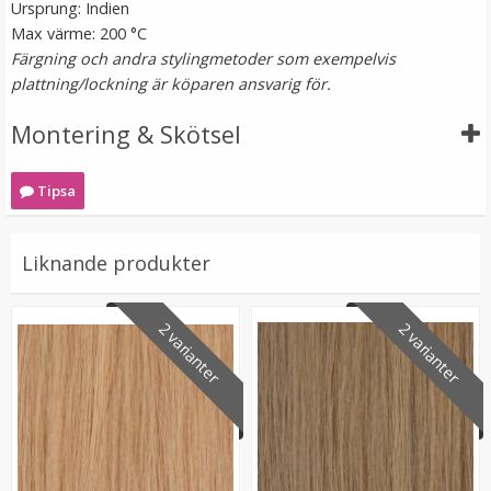
Ursprung: Indien
Max värme: 200 °C
Färgning och andra stylingmetoder som exempelvis
plattning/lockning är köparen ansvarig för.
Montering & Skötsel
Platt tång för isättning av microringar - Svart
Tipsa
Liknande produkter
★
★
★
★
★
199 kr
2 varianter
2 varianter
249 kr
LÄGG I VARUKORG