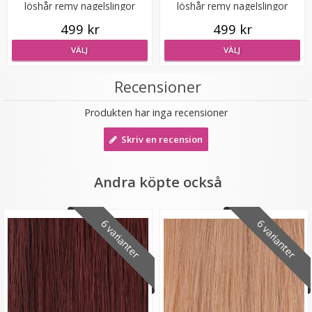
löshår remy nagelslingor
löshår remy nagelslingor
499 kr
499 kr
VÄLJ
VÄLJ
Recensioner
Mizzy Tangler brush - Zebramönster rosa
Produkten har inga recensioner
Skriv en recension
★
★
★
★
★
99 kr
Andra köpte också
LÄGG I VARUKORG
6 varianter
6 varianter