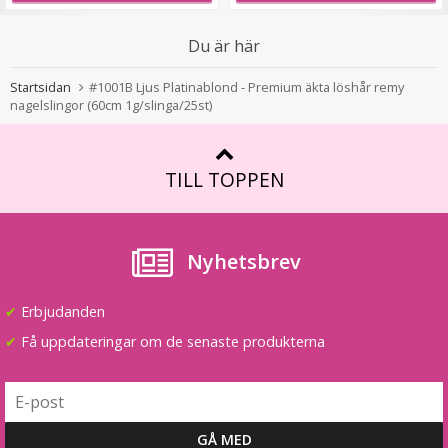
Mizzy Tangler brush - Zebramönster vit
Du är här
Startsidan
#1001B Ljus Platinablond - Premium äkta löshår remy
nagelslingor (60cm 1g/slinga/25st)
★
★
★
★
★
99 kr
TILL TOPPEN
LÄGG I VARUKORG
Nyhetsbrev
✔
Erbjudanden
✔
Få uppdateringar om de senaste produkterna