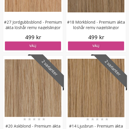
#27 Jordgubbsblond - Premium
#18 Mörkblond - Premium äkta
äkta löshår remy nagelslingor
löshår remy nagelslingor
499 kr
499 kr
#6 Mellanbrun - Original äkta löshår remy nagelslingor
VÄLJ
VÄLJ
2 varianter
2 varianter
189 kr
VÄLJ
★
★
★
★
★
★
★
★
★
★
#20 Askblond - Premium äkta
#14 Ljusbrun - Premium äkta