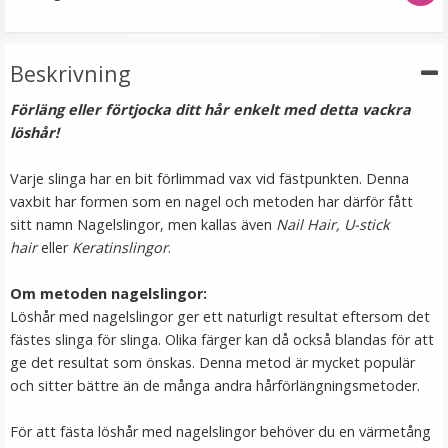
VÄLJ
Beskrivning
Förläng eller förtjocka ditt hår enkelt med detta vackra
löshår!
Varje slinga har en bit förlimmad vax vid fästpunkten. Denna
vaxbit har formen som en nagel och metoden har därför fått
sitt namn Nagelslingor, men kallas även
Nail Hair, U-stick
hair
eller
Keratinslingor
.
Tejp till löshår - 2.7m
Om metoden nagelslingor:
Löshår med nagelslingor ger ett naturligt resultat eftersom det
fästes slinga för slinga. Olika färger kan då också blandas för att
★
★
★
★
★
ge det resultat som önskas. Denna metod är mycket populär
och sitter bättre än de många andra hårförlängningsmetoder.
149 kr
För att fästa löshår med nagelslingor behöver du en värmetång
LÄGG I VARUKORG