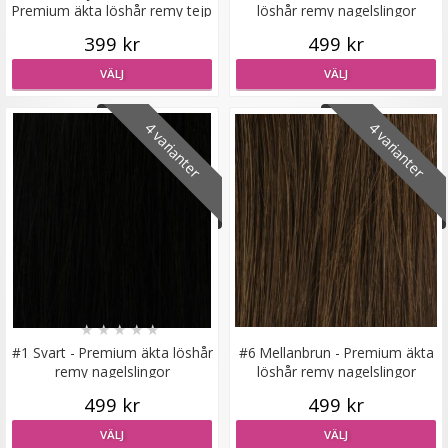
Premium äkta löshår remy tejp
löshår remy nagelslingor
399 kr
499 kr
#27 Jordgubbsblond - Original äkta löshår remy
nagelslingor
VÄLJ
VÄLJ
4 varianter
4 varianter
189 kr
VÄLJ
★
★
★
★
★
#1 Svart - Premium äkta löshår
#6 Mellanbrun - Premium äkta
remy nagelslingor
löshår remy nagelslingor
499 kr
499 kr
VÄLJ
VÄLJ