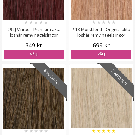
★
★
★
★
★
★
★
★
★
★
Mizzy Tangler brush - Zebramönster lila
#99J Vinröd - Premium äkta
#18 Mörkblond - Original äkta
löshår remy nagelslingor
löshår remy nagelslingor
349 kr
699 kr
★
★
★
★
★
VÄLJ
VÄLJ
99 kr
6 varianter
2 varianter
LÄGG I VARUKORG
★
★
★
★
★
★
★
★
★
★