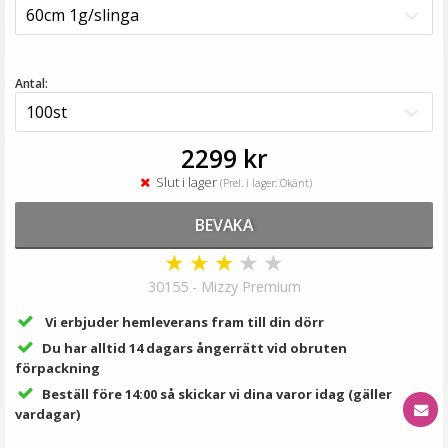
189 kr
VÄLJ
Antal:
2299 kr
Slut i lager
(Prel. i lager: Okänt)
BEVAKA
★
★
★
★
★
30155 - Mizzy Premium
#6 Mellanbrun - Original äkta löshår remy nagelslingor
Vi erbjuder hemleverans fram till din dörr
Du har alltid 14 dagars ångerrätt vid obruten
förpackning
★
★
★
★
★
Beställ före 14:00 så skickar vi dina varor idag (gäller
vardagar)
189 kr