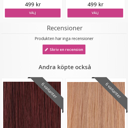
499 kr
499 kr
VÄLJ
VÄLJ
Recensioner
Produkten har inga recensioner
#60 Platinablond - Original äkta löshår remy microringar
loop
Skriv en recension
Andra köpte också
189 kr
6 varianter
6 varianter
VÄLJ