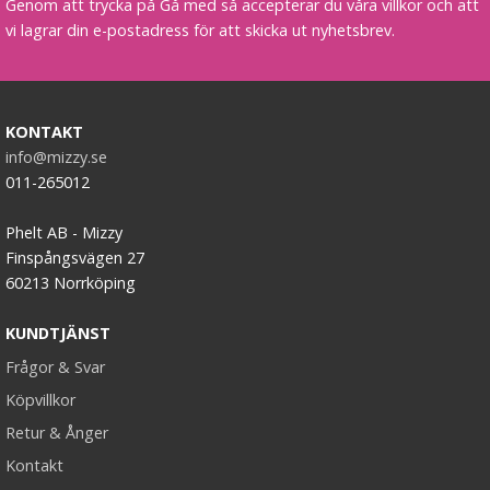
Genom att trycka på Gå med så accepterar du våra villkor och att
vi lagrar din e-postadress för att skicka ut nyhetsbrev.
KONTAKT
info@mizzy.se
011-265012
Phelt AB - Mizzy
Finspångsvägen 27
60213 Norrköping
KUNDTJÄNST
Frågor & Svar
Köpvillkor
Retur & Ånger
Kontakt