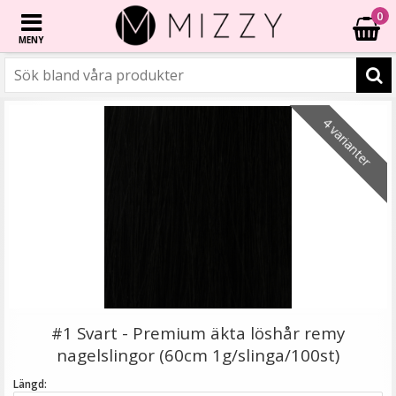
0
MENY
☓
6 varianter
6 varianter
6 varianter
6 varianter
3 varianter
- 40%
- 20%
- 46%
4 varianter
#8 Mellanbrun - Original äkta löshår remy nagelslingor
#1 Svart - Premium äkta löshår remy
nagelslingor (60cm 1g/slinga/100st)
Längd: