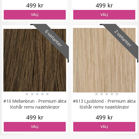
499 kr
499 kr
VÄLJ
VÄLJ
Hårkrans rosor till Midsommar
6 varianter
2 varianter
★
★
★
★
★
79 kr
149 kr
VÄLJ
★
★
★
★
★
★
★
★
★
★
#10 Mellanbrun - Premium äkta
#613 Ljusblond - Premium äkta
löshår remy nagelslingor
löshår remy nagelslingor
499 kr
499 kr
VÄLJ
VÄLJ