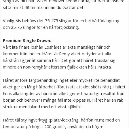
slinga av ditt hår. Vaxet behöver sedan härda, låt därför löshåret
LÄGG I VARUKORG
sitta minst 48 timmar innan du tvättar det.
Vanligtvis behövs det 75-175 slingor för en hel hårförlängning
och 25-75 slingor för en hårförtjockning.
Premium Single Drawn:
Vårt lite finare löshår! Löshåret är äkta mänskligt hår och
kommer från Indien. Håret är Remy vilket betyder att alla
hårstrån ligger åt samma håll. Det gör att håret trasslar sig
mindre än non-remyhår eftersom fjällskikten hålls intakta.
Mizzy Tangler brush - Blå
Håret är före färgbehandling inget eller mycket lite behandlat
vilket ger en lång hållbarhet (förutsatt att det sköts rätt). I håret
finns alla längder av hårstrån vilket ger ett naturligt resultat från
★
★
★
★
★
början och behöver i många fall inte klippas in. Håret har en rak
struktur men ibland med ett visst självfall.
99 kr
Håret tål stylingverktyg (platt/-locktång, hårfön m.m) med en
LÄGG I VARUKORG
temperatur på högst 200 grader, använder du högre