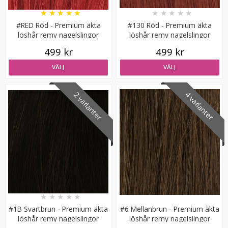
★
★
★
★
★
★
★
★
★
★
#RED Röd - Premium äkta
#130 Röd - Premium äkta
löshår remy nagelslingor
löshår remy nagelslingor
499 kr
499 kr
VÄLJ
VÄLJ
Microringar ca: 200st - Svarta
2 varianter
4 varianter
99 kr
LÄGG I VARUKORG
★
★
★
★
★
#1B Svartbrun - Premium äkta
#6 Mellanbrun - Premium äkta
löshår remy nagelslingor
löshår remy nagelslingor