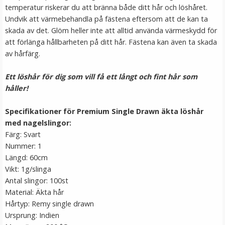
temperatur riskerar du att bränna både ditt hår och löshåret.
Undvik att värmebehandla på fästena eftersom att de kan ta
skada av det. Glöm heller inte att alltid använda värmeskydd för
att förlänga hållbarheten på ditt hår. Fästena kan även ta skada
av hårfärg.
Ett löshår för dig som vill få ett långt och fint hår som
håller!
Platt tång för isättning av microringar - Svart
Specifikationer för Premium Single Drawn äkta löshår
med nagelslingor:
Färg: Svart
Nummer: 1
★
★
★
★
★
Längd: 60cm
Vikt: 1g/slinga
199 kr
Antal slingor: 100st
249 kr
Material: Äkta hår
Hårtyp: Remy single drawn
LÄGG I VARUKORG
Ursprung: Indien