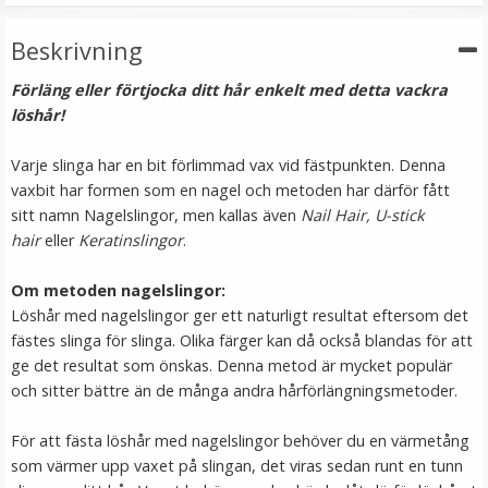
VÄLJ
Beskrivning
Förläng eller förtjocka ditt hår enkelt med detta vackra
löshår!
Varje slinga har en bit förlimmad vax vid fästpunkten. Denna
vaxbit har formen som en nagel och metoden har därför fått
sitt namn Nagelslingor, men kallas även
Nail Hair, U-stick
hair
eller
Keratinslingor
.
Rundad tång för isättning av microringar - Svart
Om metoden nagelslingor:
Löshår med nagelslingor ger ett naturligt resultat eftersom det
fästes slinga för slinga. Olika färger kan då också blandas för att
ge det resultat som önskas. Denna metod är mycket populär
och sitter bättre än de många andra hårförlängningsmetoder.
149 kr
För att fästa löshår med nagelslingor behöver du en värmetång
249 kr
som värmer upp vaxet på slingan, det viras sedan runt en tunn