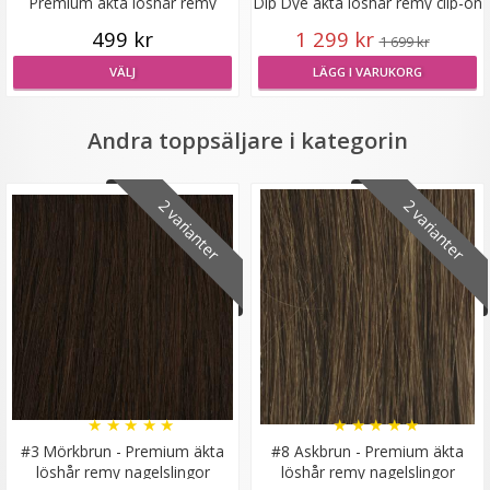
Premium äkta löshår remy
Dip Dye äkta löshår remy clip-on
nagelslingor
499 kr
1 299 kr
1 699 kr
VÄLJ
LÄGG I VARUKORG
#27 Jordgubbsblond - Original äkta löshår remy
nagelslingor
Andra toppsäljare i kategorin
2 varianter
2 varianter
189 kr
VÄLJ
★
★
★
★
★
★
★
★
★
★
#3 Mörkbrun - Premium äkta
#8 Askbrun - Premium äkta
löshår remy nagelslingor
löshår remy nagelslingor