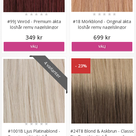
★
★
★
★
★
★
★
★
★
★
#99J Vinröd - Premium äkta
#18 Mörkblond - Original äkta
löshår remy nagelslingor
löshår remy nagelslingor
Mizzy Tangler brush - Rosa
349 kr
699 kr
VÄLJ
VÄLJ
★
★
★
★
★
4 varianter
- 23%
99 kr
LÄGG I VARUKORG
★
★
★
★
★
#1001B Ljus Platinablond -
#24T8 Blond & Askbrun - Classic