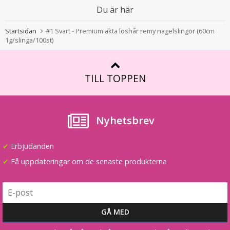
Du är här
Löshårsförvaring med galge / Hair Case
Startsidan
#1 Svart - Premium äkta löshår remy nagelslingor (60cm
1g/slinga/100st)
★
★
★
★
★
TILL TOPPEN
149 kr
LÄGG I VARUKORG
Nyhetsbrev
✔
Erbjudanden
✔
Få uppdateringar om de senaste produkterna