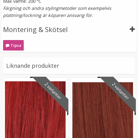
Max värme: 200 °C
Färgning och andra stylingmetoder som exempelvis
plattning/lockning är köparen ansvarig för.
Montering & Skötsel
Tipsa
Mizzy Tangler brush - Leopardmönster rosa
Liknande produkter
2 varianter
2 varianter
★
★
★
★
★
99 kr
LÄGG I VARUKORG