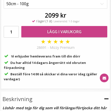
149 kr
2099 kr
LÄGG I VARUKORG
I lager (1 st)
Leveranstid: 1-3 dagar
LÄGG I VARUKORG
★
★
★
★
★
28691 - Mizzy Premium
Vi erbjuder hemleverans fram till din dörr
Du har alltid 14 dagars ångerrätt vid obruten
förpackning
Beställ före 14:00 så skickar vi dina varor idag (gäller
#6 Mellanbrun - Original äkta löshår remy nagelslingor
vardagar)
Beskrivning
189 kr
Löshår med tejp för dig som vill förlänga/förtjocka ditt hår