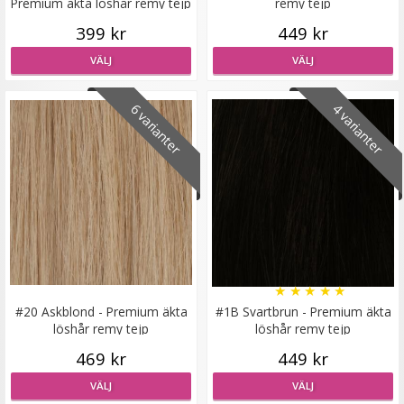
Premium äkta löshår remy tejp
remy tejp
399 kr
449 kr
VÄLJ
VÄLJ
Syntetiskt löshår Gloriatråd rakt - Mellanblond #22/613
6 varianter
4 varianter
★
★
★
★
★
199 kr
VÄLJ
★
★
★
★
★
#20 Askblond - Premium äkta
#1B Svartbrun - Premium äkta
löshår remy tejp
löshår remy tejp
469 kr
449 kr
VÄLJ
VÄLJ