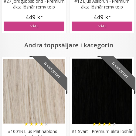
#27 Jordgubbsblond - Premium
#12 Ljus Askbrun - Premium
äkta löshår remy tejp
äkta löshår remy tejp
449 kr
449 kr
Diadem med fläta Svart
VÄLJ
VÄLJ
Andra toppsäljare i kategorin
★
★
★
★
★
8 varianter
6 varianter
89 kr
129 kr
LÄGG I VARUKORG
★
★
★
★
★
★
★
★
★
★
#1001B Ljus Platinablond -
#1 Svart - Premium äkta löshår