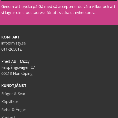
Genom att trycka på Gå med så accepterar du våra villkor och att
vi lagrar din e-postadress för att skicka ut nyhetsbrev.
KONTAKT
info@mizzy.se
011-265012
Phelt AB - Mizzy
Finspångsvägen 27
60213 Norrköping
KUNDTJÄNST
Frågor & Svar
Köpvillkor
Retur & Ånger
Kontakt