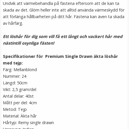
Undvik att värmebehandla på fästena eftersom att de kan ta
skada av det. Glöm heller inte att alltid använda värmeskydd för
att förlänga hållbarheten på ditt hår. Fästena kan även ta skada
av hårfärg.
Ett löshår för dig som vill få ett långt och vackert hår med
nästintill osynliga fästen!
Specifikationer för Premium Single Drawn äkta löshår
Platt tång för isättning av microringar - Svart
med tejp:
Färg: Mellanblond
Nummer: 24
★
★
★
★
★
Längd: 50cm
Vikt: 2,5 gram/del
199 kr
Antal delar: 40st
249 kr
Mått per del: 4cm
Metod: Tejp
LÄGG I VARUKORG
Material: Äkta hår
Hårtyp: Remy single drawn