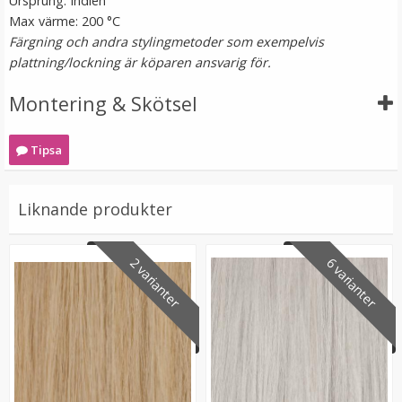
Ursprung: Indien
Max värme: 200 °C
Färgning och andra stylingmetoder som exempelvis
plattning/lockning är köparen ansvarig för.
Montering & Skötsel
Tipsa
Mizzy Tangler brush - Zebramönster vit
Liknande produkter
★
★
★
★
★
2 varianter
6 varianter
99 kr
LÄGG I VARUKORG