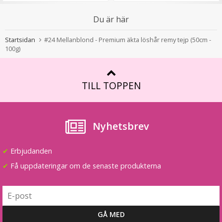
Du är här
Diadem med rosett
Startsidan
#24 Mellanblond - Premium äkta löshår remy tejp (50cm -
100g)
★
★
★
★
★
TILL TOPPEN
79 kr
129 kr
VÄLJ
Nyhetsbrev
✔
Erbjudanden
✔
Få uppdateringar om de senaste produkterna