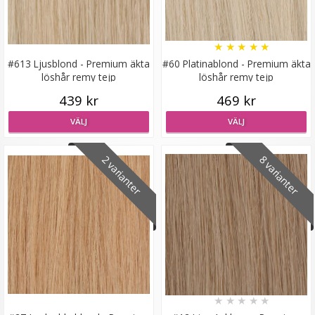
★
★
★
★
★
#613 Ljusblond - Premium äkta
#60 Platinablond - Premium äkta
löshår remy tejp
löshår remy tejp
Syntetiskt löshår Gloriatråd lockigt - Mörkblond #16/68
439 kr
469 kr
VÄLJ
VÄLJ
★
★
★
★
★
2 varianter
8 varianter
199 kr
LÄGG I VARUKORG
★
★
★
★
★