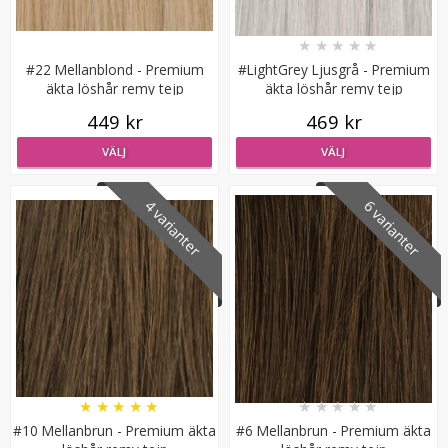
★
★
★
★
★
#22 Mellanblond - Premium
#LightGrey Ljusgrå - Premium
äkta löshår remy tejp
äkta löshår remy tejp
449 kr
469 kr
VÄLJ
VÄLJ
Microringar ca: 200st - Svarta
4 varianter
6 varianter
★
★
★
★
★
99 kr
LÄGG I VARUKORG
★
★
★
★
★
★
★
★
★
★
#10 Mellanbrun - Premium äkta
#6 Mellanbrun - Premium äkta