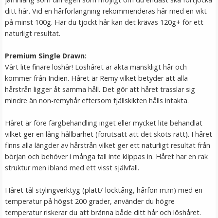
ditt hår. Vid en hårförlängning rekommenderas hår med en vikt
på minst 100g. Har du tjockt hår kan det krävas 120g+ för ett
naturligt resultat.
Premium Single Drawn:
Vårt lite finare löshår! Löshåret är äkta mänskligt hår och
kommer från Indien. Håret är Remy vilket betyder att alla
hårstrån ligger åt samma håll. Det gör att håret trasslar sig
mindre än non-remyhår eftersom fjällskikten hålls intakta.
#8 Mellanbrun - Original äkta löshår remy nagelslingor
Håret är före färgbehandling inget eller mycket lite behandlat
vilket ger en lång hållbarhet (förutsatt att det sköts rätt). I håret
finns alla längder av hårstrån vilket ger ett naturligt resultat från
★
★
★
★
★
början och behöver i många fall inte klippas in. Håret har en rak
struktur men ibland med ett visst självfall.
189 kr
Håret tål stylingverktyg (platt/-locktång, hårfön m.m) med en
VÄLJ
temperatur på högst 200 grader, använder du högre
temperatur riskerar du att bränna både ditt hår och löshåret.