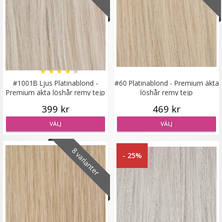
Diadem med rosett
★
★
★
★
★
★
★
★
★
★
#1001B Ljus Platinablond -
#60 Platinablond - Premium äkta
Premium äkta löshår remy tejp
löshår remy tejp
79 kr
399 kr
469 kr
129 kr
VÄLJ
VÄLJ
VÄLJ
8 varianter
- 25%