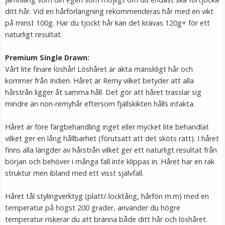
ditt hår. Vid en hårförlängning rekommenderas hår med en vikt
på minst 100g. Har du tjockt hår kan det krävas 120g+ för ett
naturligt resultat.
Premium Single Drawn:
Vårt lite finare löshår! Löshåret är äkta mänskligt hår och
kommer från Indien. Håret är Remy vilket betyder att alla
hårstrån ligger åt samma håll. Det gör att håret trasslar sig
mindre än non-remyhår eftersom fjällskikten hålls intakta.
#8 Mellanbrun - Original äkta löshår remy nagelslingor
Håret är före färgbehandling inget eller mycket lite behandlat
vilket ger en lång hållbarhet (förutsatt att det sköts rätt). I håret
finns alla längder av hårstrån vilket ger ett naturligt resultat från
★
★
★
★
★
början och behöver i många fall inte klippas in. Håret har en rak
struktur men ibland med ett visst självfall.
189 kr
Håret tål stylingverktyg (platt/-locktång, hårfön m.m) med en
VÄLJ
temperatur på högst 200 grader, använder du högre
temperatur riskerar du att bränna både ditt hår och löshåret.