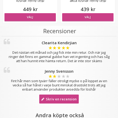
löshår remy tejp
äkta löshår remy tejp
449 kr
439 kr
VÄLJ
VÄLJ
Recensioner
Diadem med fläta Svart
Clearita Kendirjian
★
★
★
★
★
Det nästan ett månad och jag fick inte min retur. Och när jag
ringer det finns en gammal gubbe han vet ingenting och has såg
★
★
★
★
★
att han hunnit inte hämta return. Det är inte stor skäms
Jenny Svensson
89 kr
★
★
★
★
★
129 kr
Fint hår men som tyvärr fäller otroligt mycke o på loppet av en
vecka så har håret i varje bunt minskat drastiskt trots att jag
enbart använder produkter avsedda för löshår
LÄGG I VARUKORG
Skriv en recension
Andra köpte också