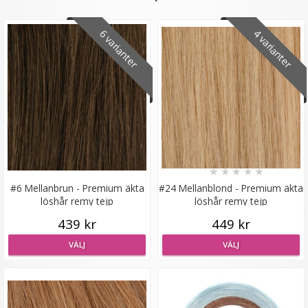
6 varianter
4 varianter
#24 Mellanblond - Original äkta löshår remy microringar
loop
★
★
★
★
★
★
★
★
★
★
179 kr
#6 Mellanbrun - Premium äkta
#24 Mellanblond - Premium äkta
löshår remy tejp
löshår remy tejp
VÄLJ
439 kr
449 kr
VÄLJ
VÄLJ