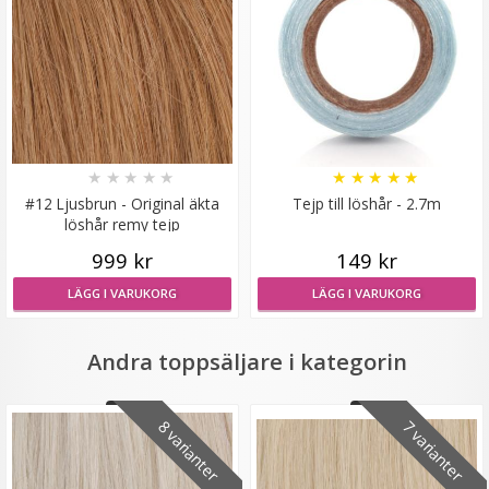
Syntetiskt löshår Gloriatråd lockigt - Mörkblond #16/68
★
★
★
★
★
★
★
★
★
★
#12 Ljusbrun - Original äkta
Tejp till löshår - 2.7m
★
★
★
★
★
löshår remy tejp
199 kr
999 kr
149 kr
LÄGG I VARUKORG
LÄGG I VARUKORG
LÄGG I VARUKORG
Andra toppsäljare i kategorin
8 varianter
7 varianter