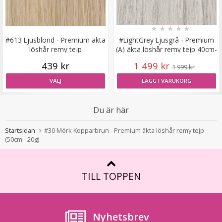
★
★
★
★
★
Diadem snurrad Guld
#613 Ljusblond - Premium äkta
#LightGrey Ljusgrå - Premium
löshår remy tejp
(A) äkta löshår remy tejp 40cm-
80g
439 kr
1 499 kr
1 999 kr
★
★
★
★
★
VÄLJ
LÄGG I VARUKORG
59 kr
89 kr
Du är här
LÄGG I VARUKORG
Startsidan
#30 Mörk Kopparbrun - Premium äkta löshår remy tejp
(50cm - 20g)
TILL TOPPEN
Nyhetsbrev