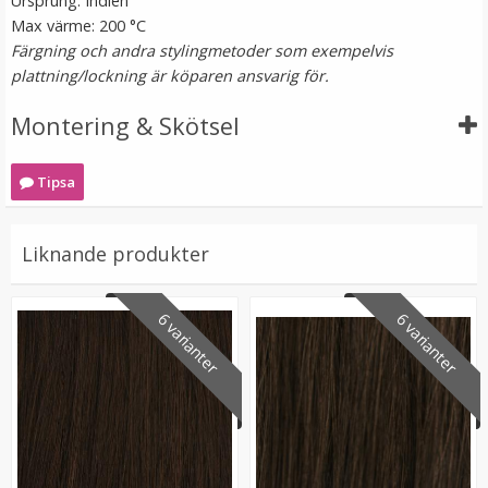
Ursprung: Indien
Max värme: 200 °C
Färgning och andra stylingmetoder som exempelvis
plattning/lockning är köparen ansvarig för.
Montering & Skötsel
Tipsa
Platt tång för isättning av microringar - Svart
Liknande produkter
★
★
★
★
★
6 varianter
6 varianter
199 kr
249 kr
LÄGG I VARUKORG