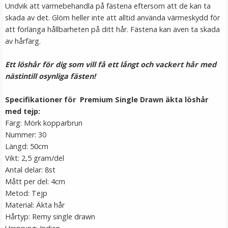
Undvik att värmebehandla på fästena eftersom att de kan ta
skada av det. Glöm heller inte att alltid använda värmeskydd för
att förlänga hållbarheten på ditt hår. Fästena kan även ta skada
av hårfärg.
Ett löshår för dig som vill få ett långt och vackert hår med
nästintill osynliga fästen!
Specifikationer för Premium Single Drawn äkta löshår
Mizzy Tangler brush - Leopardmönster rosa
med tejp:
Färg: Mörk kopparbrun
Nummer: 30
★
★
★
★
★
Längd: 50cm
Vikt: 2,5 gram/del
99 kr
Antal delar: 8st
Mått per del: 4cm
LÄGG I VARUKORG
Metod: Tejp
Material: Äkta hår
Hårtyp: Remy single drawn