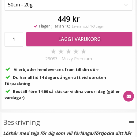
189 kr
VÄLJ
449 kr
I lager (Fler än 10)
Leveranstid: 1-3 dagar
LÄGG I VARUKORG
★
★
★
★
★
29083 - Mizzy Premium
Vi erbjuder hemleverans fram till din dörr
Du har alltid 14 dagars ångerrätt vid obruten
förpackning
Microringar ca: 200st - Svarta
Beställ före 14:00 så skickar vi dina varor idag (gäller
vardagar)
Beskrivning
99 kr
Löshår med tejp för dig som vill förlänga/förtjocka ditt hår