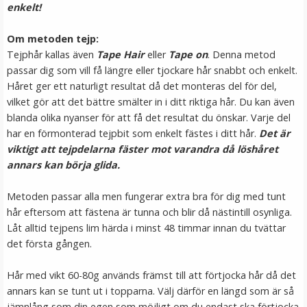
enkelt!
LÄGG I VARUKORG
Om metoden tejp:
Tejphår kallas även
Tape Hair
eller
Tape on
. Denna metod
passar dig som vill få längre eller tjockare hår snabbt och enkelt.
Håret ger ett naturligt resultat då det monteras del för del,
vilket gör att det bättre smälter in i ditt riktiga hår. Du kan även
blanda olika nyanser för att få det resultat du önskar. Varje del
har en förmonterad tejpbit som enkelt fästes i ditt hår.
Det är
viktigt att tejpdelarna fäster mot varandra då löshåret
annars kan börja glida.
Mizzy Tangler brush - Zebramönster vit
Metoden passar alla men fungerar extra bra för dig med tunt
hår eftersom att fästena är tunna och blir då nästintill osynliga.
Låt alltid tejpens lim härda i minst 48 timmar innan du tvättar
★
★
★
★
★
det första gången.
99 kr
Hår med vikt 60-80g används främst till att förtjocka hår då det
annars kan se tunt ut i topparna. Välj därför en längd som är så
LÄGG I VARUKORG
jämnlång som din egen som möjligt om du endast ska förtjocka