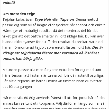
enkelt!
LÄGG I VARUKORG
Om metoden tejp:
Tejphår kallas även
Tape Hair
eller
Tape on
. Denna metod
passar dig som vill få längre eller tjockare hår snabbt och enkelt.
Håret ger ett naturligt resultat då det monteras del för del,
vilket gör att det bättre smälter in i ditt riktiga hår. Du kan även
blanda olika nyanser för att få det resultat du önskar. Varje del
har en förmonterad tejpbit som enkelt fästes i ditt hår.
Det är
viktigt att tejpdelarna fäster mot varandra då löshåret
annars kan börja glida.
Mizzy Tangler brush - Zebramönster vit
Metoden passar alla men fungerar extra bra för dig med tunt
hår eftersom att fästena är tunna och blir då nästintill osynliga.
Låt alltid tejpens lim härda i minst 48 timmar innan du tvättar
★
★
★
★
★
det första gången.
99 kr
Hår med vikt 60-80g används främst till att förtjocka hår då det
annars kan se tunt ut i topparna. Välj därför en längd som är så
LÄGG I VARUKORG
jämnlång som din egen som möjligt om du endast ska förtjocka