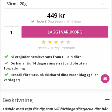
189 kr
VÄLJ
449 kr
I lager (10 st)
Leveranstid: 1-3 dagar
LÄGG I VARUKORG
★
★
★
★
★
28959 - Mizzy Premium
Vi erbjuder hemleverans fram till din dörr
Du har alltid 14 dagars ångerrätt vid obruten
förpackning
Mizzy Tangler brush - Leopardmönster rosa
Beställ före 14:00 så skickar vi dina varor idag (gäller
vardagar)
★
★
★
★
★
Beskrivning
99 kr
Löshår med tejp för dig som vill förlänga/förtjocka ditt hår