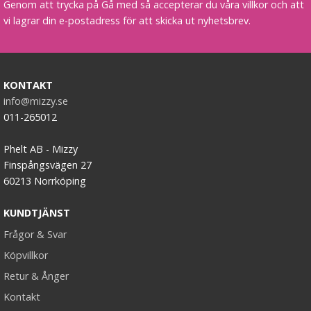
Genom att trycka på Gå med så accepterar du våra villkor och att
vi lagrar din e-postadress för att skicka ut nyhetsbrev.
KONTAKT
info@mizzy.se
011-265012
Phelt AB - Mizzy
Finspångsvägen 27
60213 Norrköping
KUNDTJÄNST
Frågor & Svar
Köpvillkor
Retur & Ånger
Kontakt