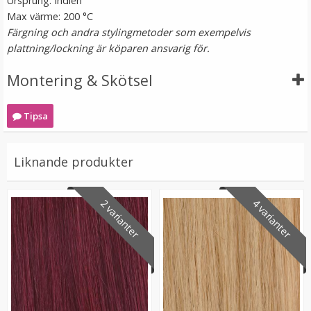
Ursprung: Indien
Max värme: 200 °C
Färgning och andra stylingmetoder som exempelvis
plattning/lockning är köparen ansvarig för.
Montering & Skötsel
Tipsa
Microringar ca: 200st - Svarta
Liknande produkter
2 varianter
4 varianter
99 kr
LÄGG I VARUKORG