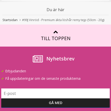
Du är här
Syntetiskt löshår Gloriatråd rakt - Mellanblond #22/613
Startsidan
#99J Vinröd - Premium äkta löshår remy tejp (50cm - 20g)
★
★
★
★
★
TILL TOPPEN
199 kr
VÄLJ
Nyhetsbrev
✔
Erbjudanden
✔
Få uppdateringar om de senaste produkterna