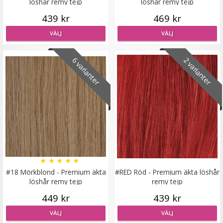
löshår remy tejp
löshår remy tejp
439 kr
469 kr
VÄLJ
VÄLJ
Mizzy Tangler brush - Zebramönster lila
6 varianter
2 varianter
★
★
★
★
★
99 kr
LÄGG I VARUKORG
★
★
★
★
★
#18 Mörkblond - Premium äkta
#RED Röd - Premium äkta löshår
löshår remy tejp
remy tejp
449 kr
439 kr
VÄLJ
VÄLJ