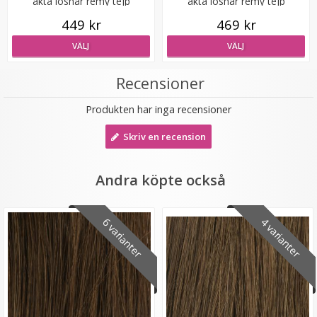
äkta löshår remy tejp
äkta löshår remy tejp
449 kr
469 kr
VÄLJ
VÄLJ
Recensioner
Tejp till löshår - 2.7m
Produkten har inga recensioner
Skriv en recension
★
★
★
★
★
Andra köpte också
149 kr
6 varianter
4 varianter
LÄGG I VARUKORG