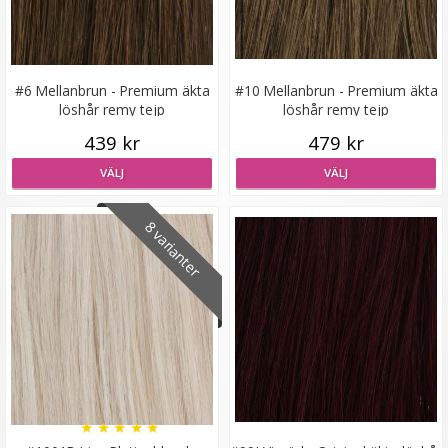
#6 Mellanbrun - Premium äkta
#10 Mellanbrun - Premium äkta
löshår remy tejp
löshår remy tejp
Syntetiskt löshår Gloriatråd lockigt - Mörkblond #16/68
439 kr
479 kr
VÄLJ
VÄLJ
★
★
★
★
★
8 varianter
199 kr
LÄGG I VARUKORG
★
★
★
★
★