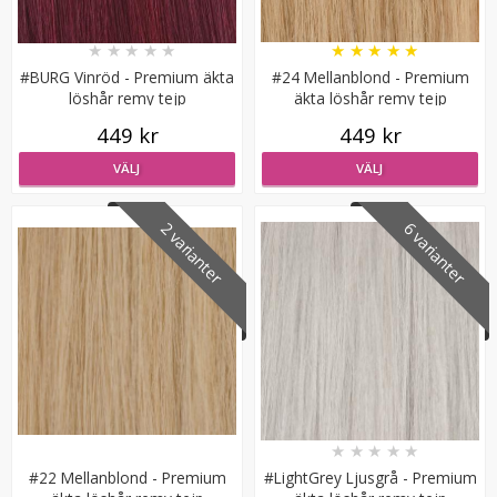
★
★
★
★
★
★
★
★
★
★
#BURG Vinröd - Premium äkta
#24 Mellanblond - Premium
löshår remy tejp
äkta löshår remy tejp
449 kr
449 kr
VÄLJ
VÄLJ
Rundad tång för isättning av microringar - Svart
2 varianter
6 varianter
149 kr
249 kr
LÄGG I VARUKORG
★
★
★
★
★
#22 Mellanblond - Premium
#LightGrey Ljusgrå - Premium