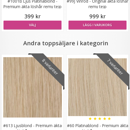
#1001B Ljus Platinablond -
#99J Vinröd - Original äkta löshår
Premium äkta löshår remy tejp
remy tejp
399 kr
999 kr
Diadem med fläta Svart
VÄLJ
LÄGG I VARUKORG
Andra toppsäljare i kategorin
★
★
★
★
★
8 varianter
7 varianter
89 kr
129 kr
LÄGG I VARUKORG
★
★
★
★
★
#613 Ljusblond - Premium äkta
#60 Platinablond - Premium äkta