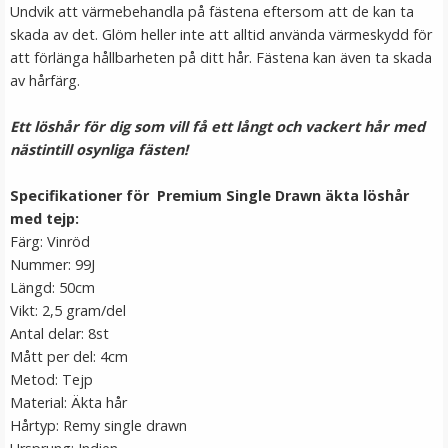
Undvik att värmebehandla på fästena eftersom att de kan ta
skada av det. Glöm heller inte att alltid använda värmeskydd för
att förlänga hållbarheten på ditt hår. Fästena kan även ta skada
av hårfärg.
Ett löshår för dig som vill få ett långt och vackert hår med
nästintill osynliga fästen!
Specifikationer för Premium Single Drawn äkta löshår
Platt tång för isättning av microringar - Svart
med tejp:
Färg: Vinröd
Nummer: 99J
★
★
★
★
★
Längd: 50cm
Vikt: 2,5 gram/del
199 kr
Antal delar: 8st
249 kr
Mått per del: 4cm
Metod: Tejp
LÄGG I VARUKORG
Material: Äkta hår
Hårtyp: Remy single drawn