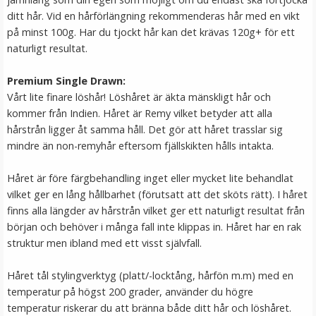
ditt hår. Vid en hårförlängning rekommenderas hår med en vikt
på minst 100g. Har du tjockt hår kan det krävas 120g+ för ett
naturligt resultat.
Premium Single Drawn:
Vårt lite finare löshår! Löshåret är äkta mänskligt hår och
kommer från Indien. Håret är Remy vilket betyder att alla
hårstrån ligger åt samma håll. Det gör att håret trasslar sig
mindre än non-remyhår eftersom fjällskikten hålls intakta.
#6 Mellanbrun - Original äkta löshår remy nagelslingor
Håret är före färgbehandling inget eller mycket lite behandlat
vilket ger en lång hållbarhet (förutsatt att det sköts rätt). I håret
finns alla längder av hårstrån vilket ger ett naturligt resultat från
början och behöver i många fall inte klippas in. Håret har en rak
struktur men ibland med ett visst självfall.
189 kr
Håret tål stylingverktyg (platt/-locktång, hårfön m.m) med en
VÄLJ
temperatur på högst 200 grader, använder du högre
temperatur riskerar du att bränna både ditt hår och löshåret.