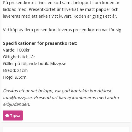
På presentkortet finns en kod samt beloppet som koden är
laddad med. Presentkortet är tillverkat av matt papper och
VÄLJ
levereras med ett enkelt vitt kuvert. Koden är giltig i ett år.
Vid köp av flera presentkort leveras presentkorten var för sig.
Specifikationer för presentkortet:
Värde: 1000kr
Giltighetstid: 1år
Gäller på följande butik: Mizzy.se
Bredd: 21cm
Höjd: 9,5cm
Löshår rakt 5 Clip on - Svart & mörkrosa underhår
Önskas ett annat belopp, var god kontakta kundtjänst
info@mizzy.se.
Presentkort kan ej kombineras med andra
erbjudanden.
★
★
★
★
★
Tipsa
89 kr
199 kr