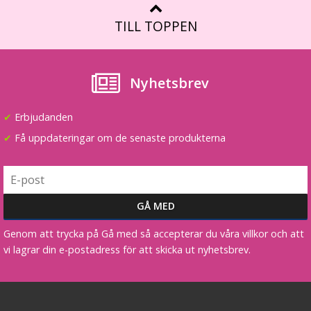
TILL TOPPEN
Nyhetsbrev
#24 Askblond - Original äkta löshår remy nagelslingor
✔
Erbjudanden
✔
Få uppdateringar om de senaste produkterna
★
★
★
★
★
199 kr
VÄLJ
Genom att trycka på Gå med så accepterar du våra villkor och att
vi lagrar din e-postadress för att skicka ut nyhetsbrev.