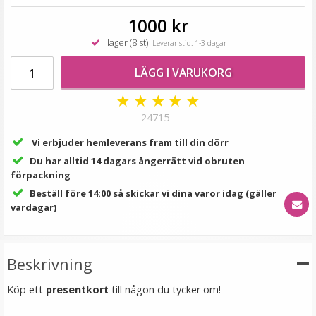
149 kr
1000 kr
LÄGG I VARUKORG
I lager (8 st)
Leveranstid: 1-3 dagar
LÄGG I VARUKORG
★
★
★
★
★
24715 -
Vi erbjuder hemleverans fram till din dörr
Du har alltid 14 dagars ångerrätt vid obruten
förpackning
Beställ före 14:00 så skickar vi dina varor idag (gäller
Löslugg clip-on syntetiskt löshår - Snedlugg
vardagar)
Beskrivning
★
★
★
★
★
Köp ett
presentkort
till någon du tycker om!
79 kr
129 kr