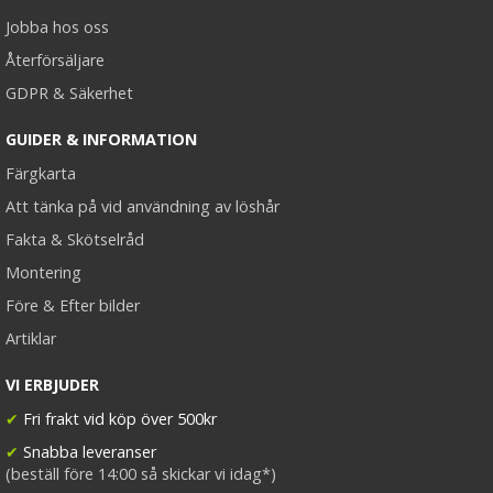
Jobba hos oss
Återförsäljare
GDPR & Säkerhet
#2 Mörkbrun - Original äkta löshår remy nagelslingor
GUIDER & INFORMATION
Färgkarta
Att tänka på vid användning av löshår
Fakta & Skötselråd
199 kr
Montering
VÄLJ
Före & Efter bilder
Artiklar
VI ERBJUDER
✔
Fri frakt vid köp över 500kr
✔
Snabba leveranser
(beställ före 14:00 så skickar vi idag*)