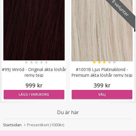
8 varianter
Diadem små rosor till Midsommar
★
★
★
★
★
★
★
★
★
★
#99J Vinröd - Original äkta löshår
#1001B Ljus Platinablond -
remy tejp
Premium äkta löshår remy tejp
★
★
★
★
★
999 kr
399 kr
79 kr
LÄGG I VARUKORG
VÄLJ
VÄLJ
Du är här
Startsidan
Presentkort (1000kr)