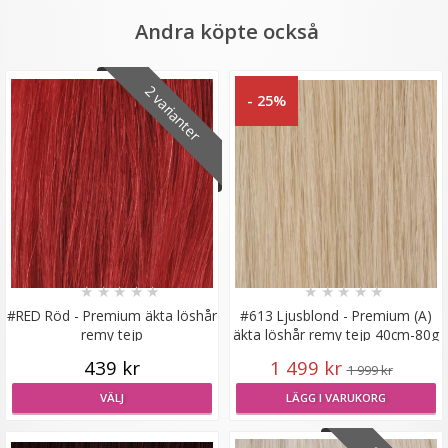
Andra köpte också
2 varianter
- 25%
Syntetiskt löshår Gloriatråd rakt - Platinablond
#613A/1001B
★
★
★
★
★
★
★
★
★
★
★
★
★
★
★
#RED Röd - Premium äkta löshår
#613 Ljusblond - Premium (A)
remy tejp
äkta löshår remy tejp 40cm-80g
199 kr
439 kr
1 499 kr
1 999 kr
VÄLJ
VÄLJ
LÄGG I VARUKORG