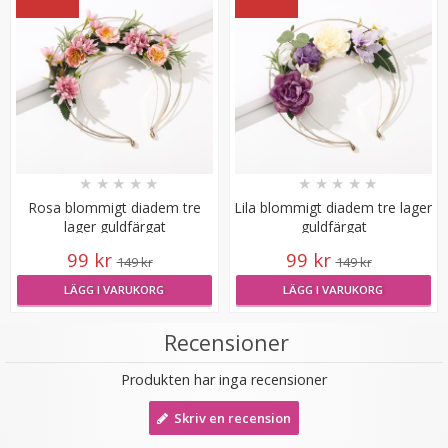
★
★
★
★
★
★
★
★
★
★
Rosa blommigt diadem tre
Lila blommigt diadem tre lager
lager guldfärgat
guldfärgat
#60 Platinablond - Original äkta löshår remy nagelslingor
99 kr
99 kr
149 kr
149 kr
LÄGG I VARUKORG
LÄGG I VARUKORG
★
★
★
★
★
Recensioner
189 kr
Produkten har inga recensioner
VÄLJ
Skriv en recension