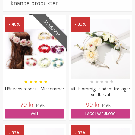
Liknande produkter
LÄGG I VARUKORG
3 varianter
- 46%
- 33%
#60 Platinablond - Original äkta löshår remy microringar
★
★
★
★
★
★
★
★
★
★
loop
Hårkrans rosor till Midsommar
Vitt blommigt diadem tre lager
guldfärgat
79 kr
99 kr
149 kr
149 kr
VÄLJ
LÄGG I VARUKORG
189 kr
- 33%
- 33%
VÄLJ