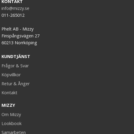
KONTAKT
info@mizzy.se
011-265012
Phelt AB - Mizzy
Löshår rakt clip on 7 delar dip dye
Finspångsvägen 27
60213 Norrköping
KUNDTJÄNST
★
★
★
★
★
Frågor & Svar
169 kr
Köpvillkor
339 kr
Retur & Ånger
VÄLJ
Kontakt
MIZZY
Om Mizzy
Lookbook
Samarbeten