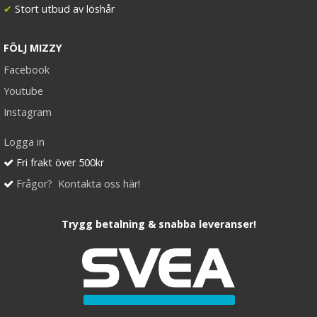
✔
Stort utbud av löshår
FÖLJ MIZZY
#613 Ljusblond - Original äkta löshår remy nagelslingor
Facebook
Youtube
Instagram
Logga in
189 kr
Fri frakt över 500kr
VÄLJ
Frågor? Kontakta oss här!
Trygg betalning & snabba leveranser!