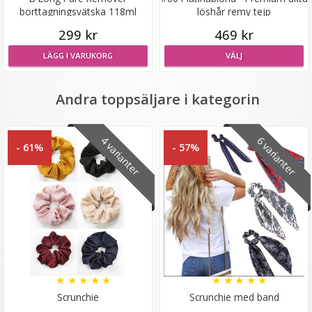
borttagningsvätska 118ml
löshår remy tejp
299 kr
469 kr
LÄGG I VARUKORG
VÄLJ
Andra toppsäljare i kategorin
4 varianter
6 varianter
- 61%
- 57%
Scarf
★
★
★
★
★
129 kr
VÄLJ
★
★
★
★
★
★
★
★
★
★
Scrunchie
Scrunchie med band