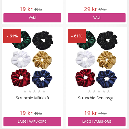
19 kr
29 kr
49 kr
69 kr
VÄLJ
VÄLJ
- 61%
- 61%
Diadem med fläta Svart
★
★
★
★
★
89 kr
★
★
★
★
★
★
★
★
★
★
129 kr
Scrunchie Märkblå
Scrunchie Senapsgul
LÄGG I VARUKORG
19 kr
19 kr
49 kr
49 kr
LÄGG I VARUKORG
LÄGG I VARUKORG