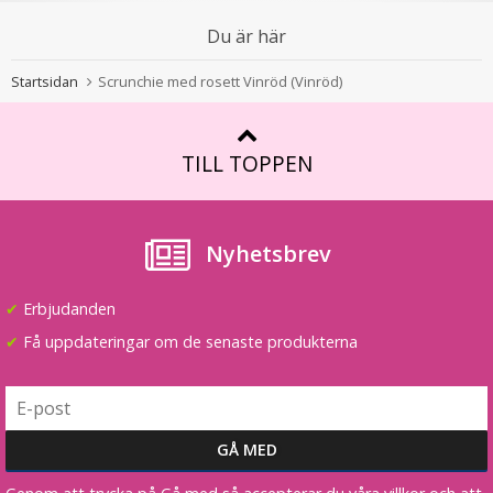
Du är här
Startsidan
Scrunchie med rosett Vinröd (Vinröd)
TILL TOPPEN
#12 Mellanbrun - Hästsvans rak rosett syntetiskt löshår
Nyhetsbrev
★
★
★
★
★
✔
Erbjudanden
199 kr
✔
Få uppdateringar om de senaste produkterna
LÄGG I VARUKORG