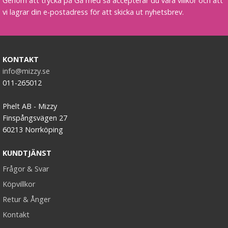
Genom att trycka på Gå med så accepterar du våra villkor och att
vi lagrar din e-postadress för att skicka ut nyhetsbrev.
KONTAKT
info@mizzy.se
Scrunchie Vit
011-265012
Phelt AB - Mizzy
★
★
★
★
★
Finspångsvägen 27
60213 Norrköping
19 kr
49 kr
KUNDTJÄNST
Frågor & Svar
LÄGG I VARUKORG
Köpvillkor
Retur & Ånger
Kontakt