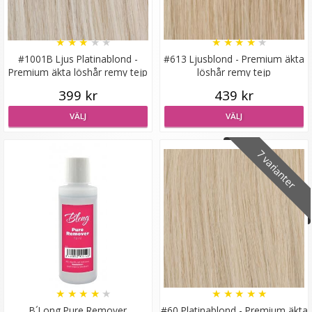
VÄLJ
★
★
★
★
★
★
★
★
★
★
#1001B Ljus Platinablond -
#613 Ljusblond - Premium äkta
Premium äkta löshår remy tejp
löshår remy tejp
399 kr
439 kr
VÄLJ
VÄLJ
7 varianter
#10 Mellanbrun - Hästsvans rak rosett syntetiskt löshår
★
★
★
★
★
199 kr
LÄGG I VARUKORG
★
★
★
★
★
★
★
★
★
★
B´Long Pure Remover
#60 Platinablond - Premium äkta