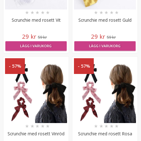
LÄGG I VARUKORG
★
★
★
★
★
★
★
★
★
★
Scrunchie med rosett Vit
Scrunchie med rosett Guld
29 kr
29 kr
59 kr
59 kr
LÄGG I VARUKORG
LÄGG I VARUKORG
- 57%
- 57%
Diadem flätat - Vinröd
29 kr
★
★
★
★
★
★
★
★
★
★
129 kr
Scrunchie med rosett Vinröd
Scrunchie med rosett Rosa