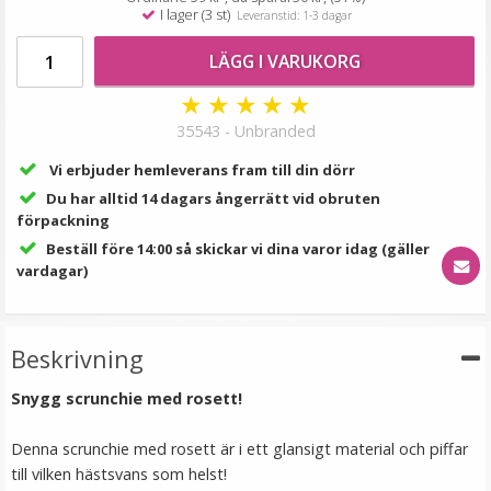
59 kr
I lager (3 st)
Leveranstid: 1-3 dagar
LÄGG I VARUKORG
LÄGG I VARUKORG
★
★
★
★
★
35543 - Unbranded
Vi erbjuder hemleverans fram till din dörr
Du har alltid 14 dagars ångerrätt vid obruten
förpackning
Beställ före 14:00 så skickar vi dina varor idag (gäller
vardagar)
Hårkrans rosor till Midsommar
Beskrivning
Snygg scrunchie med rosett!
★
★
★
★
★
Denna scrunchie med rosett är i ett glansigt material och piffar
79 kr
till vilken hästsvans som helst!
149 kr