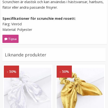
Scrunchien är elastisk och kan användas i hästsvansar, hairbuns,
flätor eller andra passande frisyrer.
VÄLJ
Specifikationer för scrunchie med rosett:
Färg: Vinröd
Material: Polyester
Tipsa
Liknande produkter
Hårband med kattöron Blå
- 50%
- 50%
★
★
★
★
★
39 kr
79 kr