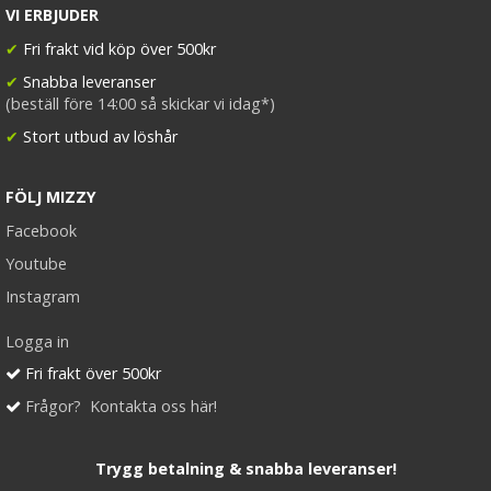
VI ERBJUDER
✔
Fri frakt vid köp över 500kr
✔
Snabba leveranser
(beställ före 14:00 så skickar vi idag*)
#60 Platinablond - Original äkta löshår remy microringar
loop
✔
Stort utbud av löshår
FÖLJ MIZZY
Facebook
189 kr
Youtube
Instagram
VÄLJ
Logga in
Fri frakt över 500kr
Frågor? Kontakta oss här!
Trygg betalning & snabba leveranser!