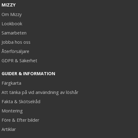
MIZZY
Om Mizzy
Lookbook
Samarbeten
Tejp till löshår - 2.7m
Jobba hos oss
Återförsäljare
GDPR & Säkerhet
★
★
★
★
★
GUIDER & INFORMATION
149 kr
Färgkarta
Att tänka på vid användning av löshår
LÄGG I VARUKORG
Fakta & Skötselråd
Montering
Före & Efter bilder
Artiklar