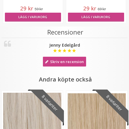
LÄGG I VARUKORG
29 kr
29 kr
59 kr
69 kr
LÄGG I VARUKORG
LÄGG I VARUKORG
Recensioner
Jenny Edelgård
★
★
★
★
★
Skriv en recension
Diadem - Stora rosor till Midsommar
Andra köpte också
8 varianter
8 varianter
★
★
★
★
★
89 kr
149 kr