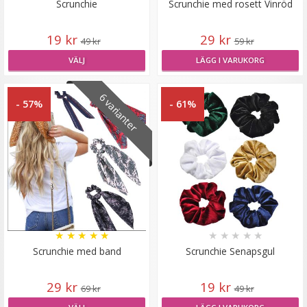
Scrunchie
Scrunchie med rosett Vinröd
19 kr
29 kr
49 kr
59 kr
VÄLJ
LÄGG I VARUKORG
6 varianter
- 57%
- 61%
Scrunchie med rosett Guld
★
★
★
★
★
29 kr
★
★
★
★
★
★
★
★
★
★
59 kr
Scrunchie med band
Scrunchie Senapsgul
LÄGG I VARUKORG
29 kr
19 kr
69 kr
49 kr