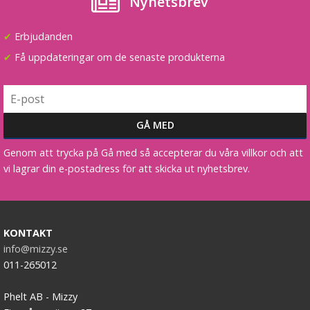
Nyhetsbrev
Fiskbensfläta syntetiskt löshår 50cm
✔
Erbjudanden
✔
Få uppdateringar om de senaste produkterna
★
★
★
★
★
119 kr
199 kr
VÄLJ
Genom att trycka på Gå med så accepterar du våra villkor och att
vi lagrar din e-postadress för att skicka ut nyhetsbrev.
KONTAKT
info@mizzy.se
011-265012
Phelt AB - Mizzy