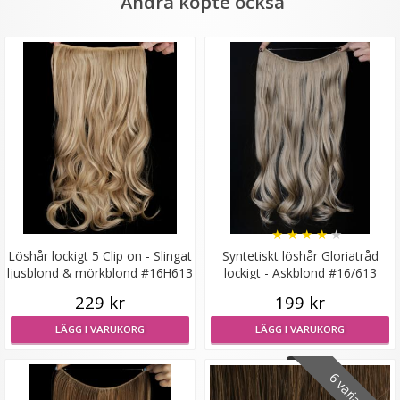
Andra köpte också
Mizzy Tangler brush - Rosa
★
★
★
★
★
99 kr
★
★
★
★
★
Löshår lockigt 5 Clip on - Slingat
Syntetiskt löshår Gloriatråd
LÄGG I VARUKORG
ljusblond & mörkblond #16H613
lockigt - Askblond #16/613
229 kr
199 kr
LÄGG I VARUKORG
LÄGG I VARUKORG
6 varianter