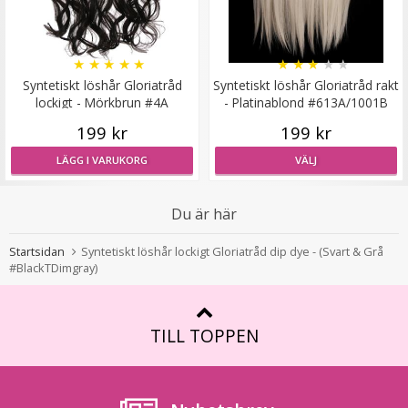
Löslugg clip-on syntetiskt löshår - Snedlugg
★
★
★
★
★
★
★
★
★
★
Syntetiskt löshår Gloriatråd
Syntetiskt löshår Gloriatråd rakt
lockigt - Mörkbrun #4A
- Platinablond #613A/1001B
★
★
★
★
★
199 kr
199 kr
79 kr
LÄGG I VARUKORG
VÄLJ
129 kr
VÄLJ
Du är här
Startsidan
Syntetiskt löshår lockigt Gloriatråd dip dye - (Svart & Grå
#BlackTDimgray)
TILL TOPPEN