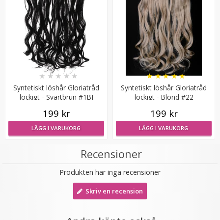
★
★
★
★
★
★
★
★
★
★
Syntetiskt löshår Gloriatråd rakt - Mörkbrun #8A
Syntetiskt löshår Gloriatråd
Syntetiskt löshår Gloriatråd
lockigt - Svartbrun #1BJ
lockigt - Blond #22
199 kr
199 kr
★
★
★
★
★
LÄGG I VARUKORG
LÄGG I VARUKORG
199 kr
Recensioner
VÄLJ
Produkten har inga recensioner
Skriv en recension