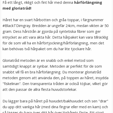
Få ett långt, rikligt och fint hår med denna
hårförlängning
med gloriatråd!
LÄGG I VARUKORG
Håret har en svart hårbotten och gråa toppar, i färgnummer
#BlackTDimgray. Bredden är ungefär 24cm, medan vikten är 50
gram. Dess hårstrån är gjorda på syntetiska fibrer som ger
intrycket av att vara äkta hår. Detta hårpaket kan vara tillräcklig
för de som vill ha en hårförtjockning/hårförlängning, men det
kan behövas två hårpaket om du har lite tjockare hår.
Gloriatråd metoden är en snabb och enkel metod som
samtidigt knappt är synbar. Metoden är perfekt för de som
Syntetiskt löshår Gloriatråd rakt - Mörkbrun #4A
snabbt vill få en bra hårförlängning. Du monterar gloriatråd
metoden genom att använda den, på toppen av håret, insydda
"fiskelinan". Den transparenta tråden är också töjbar, vilket gör
att den passar de allra flesta huvudstorlekar.
★
★
★
★
★
Du lägger bara på håret på huvudet/bakhuvudet och sen "drar"
199 kr
du upp ditt vanliga hår (med dina fingrar eller med en kam) och
så lägger du bara över ditt hår över löshårets fäste. Ett stort