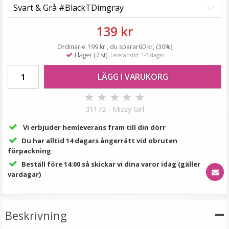
199 kr
VÄLJ
139 kr
Ordinarie 199 kr , du sparar60 kr, (30%)
I lager (7 st)
Leveranstid: 1-3 dagar
LÄGG I VARUKORG
★
★
★
★
★
31172 - Mizzy Girl
Vi erbjuder hemleverans fram till din dörr
Du har alltid 14 dagars ångerrätt vid obruten
Syntetiskt löshår rakt Gloriatråd dip dye -
förpackning
Beställ före 14:00 så skickar vi dina varor idag (gäller
vardagar)
★
★
★
★
★
Beskrivning
119 kr
199 kr