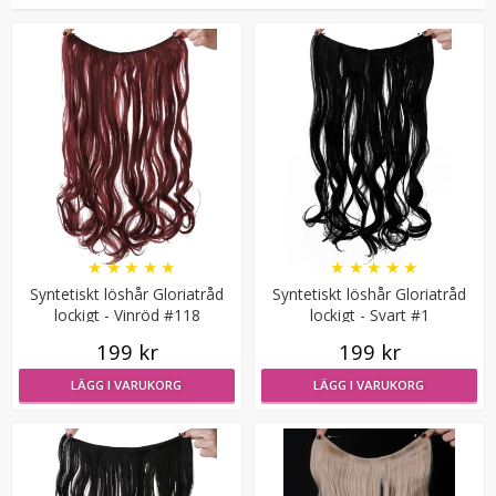
#27/613 Ljusbrun - Hästsvans vågig rosett
★
★
★
★
★
★
★
★
★
★
Syntetiskt löshår Gloriatråd
Syntetiskt löshår Gloriatråd
★
★
★
★
★
lockigt - Vinröd #118
lockigt - Svart #1
199 kr
199 kr
199 kr
LÄGG I VARUKORG
LÄGG I VARUKORG
LÄGG I VARUKORG