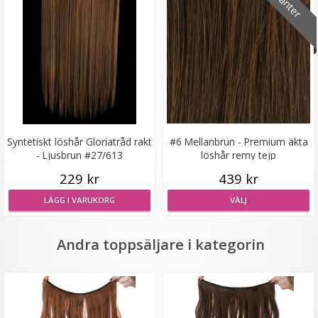
Mizzy Tangler brush - Leopardmönster brun
★
★
★
★
★
Syntetiskt löshår Gloriatråd rakt
#6 Mellanbrun - Premium äkta
- Ljusbrun #27/613
löshår remy tejp
99 kr
229 kr
439 kr
LÄGG I VARUKORG
LÄGG I VARUKORG
VÄLJ
Andra toppsäljare i kategorin