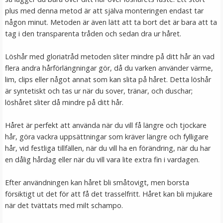
VÄLJ
plus med denna metod är att själva monteringen endast tar
någon minut. Metoden är även lätt att ta bort det är bara att ta
tag i den transparenta tråden och sedan dra ur håret.
Löshår med gloriatråd metoden sliter mindre på ditt hår än vad
flera andra hårförlängningar gör, då du varken använder värme,
lim, clips eller något annat som kan slita på håret. Detta löshår
är syntetiskt och tas ur när du sover, tränar, och duschar;
löshåret sliter då mindre på ditt hår.
Syntetiskt löshår Gloriatråd lockigt - Mörkblond #16/68
Håret är perfekt att använda när du vill få längre och tjockare
hår, göra vackra uppsättningar som kräver längre och fylligare
hår, vid festliga tillfällen, när du vill ha en förändring, när du har
en dålig hårdag eller när du vill vara lite extra fin i vardagen.
★
★
★
★
★
Efter användningen kan håret bli småtovigt, men borsta
199 kr
försiktigt ut det för att få det trasselfritt. Håret kan bli mjukare
när det tvättats med milt schampo.
LÄGG I VARUKORG