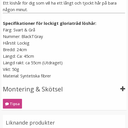
Ett löshår för dig som vill ha ett långt och tjockt hår på bara
någon minut.
Specifikationer för lockigt gloriatråd löshår:
Färg: Svart & Grå
Nummer: BlackTGray
Hårstil: Lockig
Bredd: 24cm
Längd: Ca: 45cm
Syntetiskt löshår Gloriatråd lockigt - Askblond #16
Längd rakt: ca 55cm (Utdraget)
Vikt: 50g
Material: Syntetiska fibrer
Montering & Skötsel
199 kr
Tipsa
LÄGG I VARUKORG
Liknande produkter