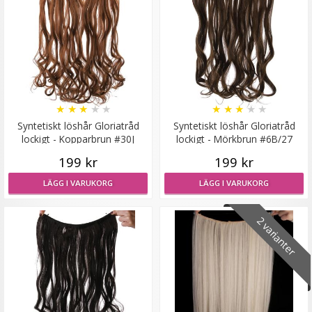
Syntetiskt löshår Gloriatråd rakt - Mellanbrun #10
★
★
★
★
★
★
★
★
★
★
★
★
★
★
★
Syntetiskt löshår Gloriatråd
Syntetiskt löshår Gloriatråd
199 kr
lockigt - Kopparbrun #30J
lockigt - Mörkbrun #6B/27
199 kr
199 kr
VÄLJ
LÄGG I VARUKORG
LÄGG I VARUKORG
2 varianter