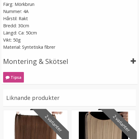
Färg: Mörkbrun
Nummer: 4A
Hårstil: Rakt
Bredd: 30cm
Längd: Ca: 50cm
Vikt: 50g
Material: Syntetiska fibrer
Montering & Skötsel
Syntetiskt löshår Gloriatråd rakt - Platinablond
#613A/1001B
Tipsa
★
★
★
★
★
Liknande produkter
199 kr
VÄLJ
2 varianter
2 varianter