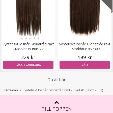
Mizzy Tangler brush - Leopardmönster brun
★
★
★
★
★
★
★
★
★
★
99 kr
Syntetiskt löshår Gloriatråd rakt
Syntetiskt löshår Gloriatråd rakt
- Mörkbrun #6B/27
- Mörkbrun #2/30B
LÄGG I VARUKORG
229 kr
199 kr
LÄGG I VARUKORG
VÄLJ
Du är här
Startsidan
Syntetiskt löshår Gloriatråd rakt - Svart #1 (50cm - 50g)
TILL TOPPEN