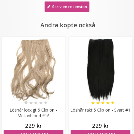
Skriv en recension
Andra köpte också
#10 Mellanbrun - Hästsvans vågig rosett
★
★
★
★
★
199 kr
LÄGG I VARUKORG
★
★
★
★
★
★
★
★
★
★
Löshår lockigt 5 Clip on -
Löshår rakt 5 Clip on - Svart #1
Mellanblond #16
229 kr
229 kr