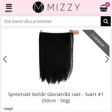
0
MENY
☓
2 varianter
- 40%
2 varianter
Syntetiskt löshår Gloriatråd lockigt - Vinröd #118
Syntetiskt löshår Gloriatråd rakt - Svart #1
(50cm - 50g)
Längd: