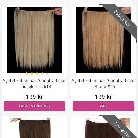
2 varianter
Syntetiskt löshår Gloriatråd lockigt - Svart #1
★
★
★
★
★
199 kr
★
★
★
★
★
LÄGG I VARUKORG
Syntetiskt löshår Gloriatråd rakt
Syntetiskt löshår Gloriatråd rakt
- Ljusblond #613
- Blond #25
199 kr
199 kr
LÄGG I VARUKORG
VÄLJ
2 varianter