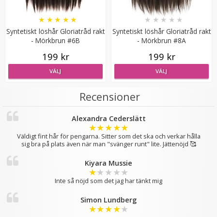
★
★
★
★
★
★
★
★
★
★
Syntetiskt löshår Gloriatråd rakt
Syntetiskt löshår Gloriatråd rakt
- Mörkbrun #6B
- Mörkbrun #8A
199 kr
199 kr
VÄLJ
VÄLJ
Mizzy Tangler brush - Blå
Recensioner
★
★
★
★
★
Alexandra Cederslätt
★
★
★
★
★
Väldigt fint hår för pengarna. Sitter som det ska och verkar hålla
99 kr
sig bra på plats även när man "svänger runt" lite. Jättenöjd 🥰
LÄGG I VARUKORG
Kiyara Mussie
★
★
★
★
★
Inte så nöjd som det jag har tänkt mig
Simon Lundberg
★
★
★
★
★