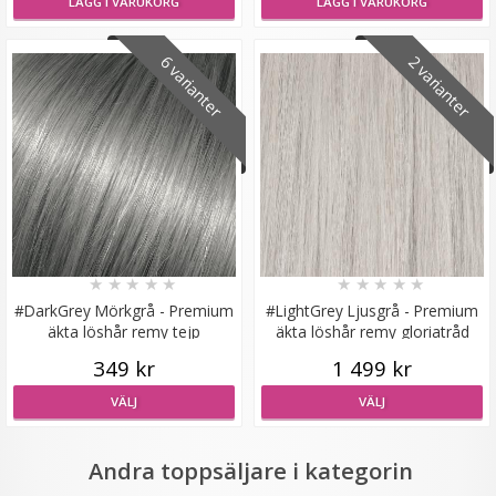
LÄGG I VARUKORG
LÄGG I VARUKORG
6 varianter
2 varianter
#1 Svart - Hästsvans lockig rosett syntetiskt löshår
★
★
★
★
★
199 kr
★
★
★
★
★
★
★
★
★
★
LÄGG I VARUKORG
#DarkGrey Mörkgrå - Premium
#LightGrey Ljusgrå - Premium
äkta löshår remy tejp
äkta löshår remy gloriatråd
349 kr
1 499 kr
VÄLJ
VÄLJ
Andra toppsäljare i kategorin