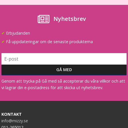
Tejp till löshår - 2.7m
Nyhetsbrev
★
★
★
★
★
✔
Erbjudanden
149 kr
✔
Få uppdateringar om de senaste produkterna
LÄGG I VARUKORG
Genom att trycka på Gå med så accepterar du våra villkor och att
vi lagrar din e-postadress för att skicka ut nyhetsbrev.
KONTAKT
info@mizzy.se
011-265012