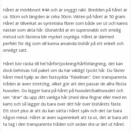
LÄGG I VARUKORG
Håret är mörkbrunt #4A och är snyggt rakt. Bredden på håret är
ca: 30cm och längden är cirka 50cm. Vikten på håret är 50 gram.
Håret är tillverkat av syntetiska fibrer som både ser ut och känns
nästan som äkta hår. Gloriatråd är en supersnabb och smidig
metod och fästena blir mycket osynliga. Håret är därmed
perfekt för dig som vill kunna använda löshår på ett enkelt och
smidigt sätt.
Håret bör räcka till hel hårförtjockning/hårförlängning, det kan
dock behövas två paket om du har väldigt tjockt hår. Du fäster
#27 Mellanbrun - Hästsvans vågig rosett
håret med hjälp av den fastsydda "fiskelinan". Den transparenta
tråden är även stretchig, vilket gör att den passar de allra flesta
huvuden. Du lägger bara på håret på huvudet/bakhuvudet och
sen "drar" du upp ditt vanliga hår (med dina fingrar eller med en
★
★
★
★
★
kam) och så lägger du bara över ditt hår över löshårets fäste.
Ett stort plus är att du kan sätta i håret själv och det tar bara
199 kr
någon minut. Håret är även superenkelt att ta ut, det är bara att
ta tag i den transparenta tråden och sedan dra ur det ut håret.
LÄGG I VARUKORG