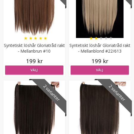
★
★
★
★
★
★
★
★
★
★
Syntetiskt löshår Gloriatråd rakt
Syntetiskt löshår Gloriatråd rakt
Syntetiskt löshår rakt Gloriatråd dip dye -
- Mellanbrun #10
- Mellanblond #22/613
199 kr
199 kr
VÄLJ
VÄLJ
★
★
★
★
★
2 varianter
2 varianter
119 kr
199 kr
LÄGG I VARUKORG