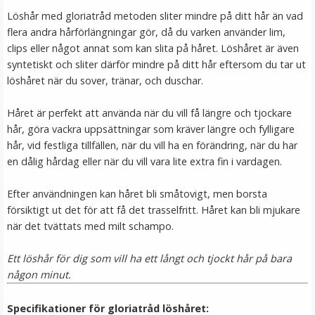
Löshår med gloriatråd metoden sliter mindre på ditt hår än vad
flera andra hårförlängningar gör, då du varken använder lim,
clips eller något annat som kan slita på håret. Löshåret är även
syntetiskt och sliter därför mindre på ditt hår eftersom du tar ut
löshåret när du sover, tränar, och duschar.
Håret är perfekt att använda när du vill få längre och tjockare
hår, göra vackra uppsättningar som kräver längre och fylligare
hår, vid festliga tillfällen, när du vill ha en förändring, när du har
en dålig hårdag eller när du vill vara lite extra fin i vardagen.
Mizzy Tangler brush - Zebramönster vit
Efter användningen kan håret bli småtovigt, men borsta
försiktigt ut det för att få det trasselfritt. Håret kan bli mjukare
★
★
★
★
★
när det tvättats med milt schampo.
99 kr
Ett löshår för dig som vill ha ett långt och tjockt hår på bara
någon minut.
LÄGG I VARUKORG
Specifikationer för gloriatråd löshåret: