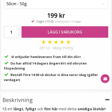
199 kr
LÄGG I VARUKORG
199 kr
I lager (10 st)
Leveranstid: 1-3 dagar
LÄGG I VARUKORG
★
★
★
★
★
28110 - Mizzy Pretty
Vi erbjuder hemleverans fram till din dörr
Du har alltid 14 dagars ångerrätt vid obruten
förpackning
Syntetiskt löshår Gloriatråd lockigt - Mörkblond #16/68
Beställ före 14:00 så skickar vi dina varor idag (gäller
vardagar)
★
★
★
★
★
Beskrivning
199 kr
Få ett
långt, fylligt
och
fint hår
med detta
smidiga löshår!