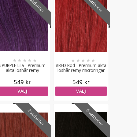
2 varianter
4 varianter
★
★
★
★
★
★
★
★
★
★
#PURPLE Lila - Premium
#RED Röd - Premium äkta
äkta löshår remy
löshår remy microringar
microringar loop
loop
549 kr
549 kr
VÄLJ
VÄLJ
2 varianter
6 varianter