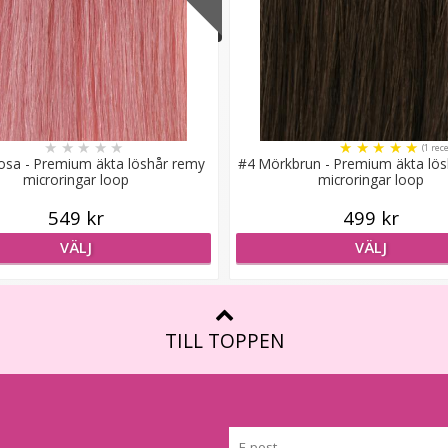
★
★
★
★
★
★
★
★
★
★
(1 rec
osa - Premium äkta löshår remy
#4 Mörkbrun - Premium äkta lö
microringar loop
microringar loop
549 kr
499 kr
VÄLJ
VÄLJ
TILL TOPPEN