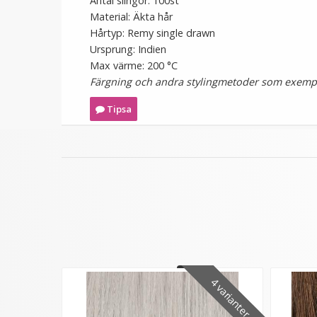
Antal slingor: 100st
Material: Äkta hår
Hårtyp: Remy single drawn
Ursprung: Indien
Max värme: 200 °C
Färgning och andra stylingmetoder som exempel
Tipsa
4 varianter