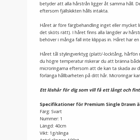
betyder att alla hårstrån ligger åt samma håll. D
eftersom fjällskikten hålls intakta.
Håret är före färgbehandling inget eller mycket li
det sköts rätt). I håret finns alla längder av hårst
behöver i många fall inte klippas in. Håret har en
Håret tål stylingverktyg (platt/-locktång, hårf
du högre temperatur riskerar du att bränna både
microringarna eftersom att de kan ta skada av de
förlänga hållbarheten på ditt hår. Microringar ka
Ett löshår för dig som vill få ett långt och fin
Specifikationer för Premium Single Drawn 
Färg: Svart
Nummer: 1
Längd: 40cm
Vikt: 1g/slinga