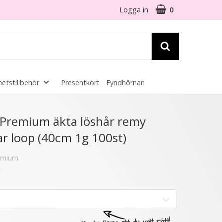
Logga in
0
etstillbehör
Presentkort
Fyndhörnan
☓
- Premium äkta löshår remy
ar loop (40cm 1g 100st)
3 varianter
remium
- 46%
★