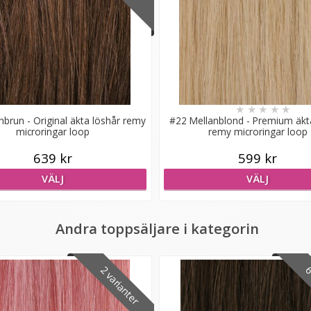
★
★
★
★
★
nbrun - Original äkta löshår remy
#22 Mellanblond - Premium äkt
microringar loop
remy microringar loop
639 kr
599 kr
VÄLJ
VÄLJ
Andra toppsäljare i kategorin
2 varianter
6 