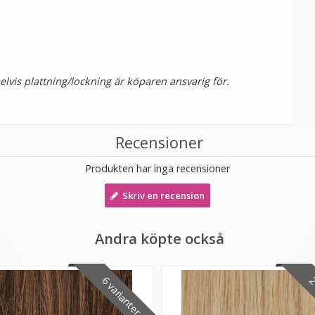
vis plattning/lockning är köparen ansvarig för.
Recensioner
Produkten har inga recensioner
Skriv en recension
Andra köpte också
6 varianter
2 