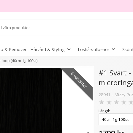
jp & Remover
Hårvård & Styling
Löshårstillbehör
Skönh
 loop (40cm 1g 100st)
#1 Svart 
6 varianter
microring
6 varianter
28941 - Mizzy P
★
★
★
★
Längd: