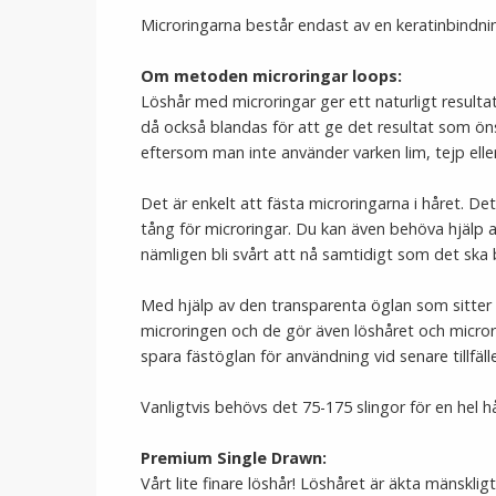
Microringarna består endast av en keratinbindn
Om metoden microringar loops:
Löshår med microringar ger ett naturligt resultat
då också blandas för att ge det resultat som ön
eftersom man inte använder varken lim, tejp el
Det är enkelt att fästa microringarna i håret. De
tång för microringar. Du kan även behöva hjälp a
nämligen bli svårt att nå samtidigt som det ska bl
Med hjälp av den transparenta öglan som sitter i 
microringen och de gör även löshåret och micror
spara fästöglan för användning vid senare tillfälle
Vanligtvis behövs det 75-175 slingor för en hel h
Premium Single Drawn:
Vårt lite finare löshår! Löshåret är äkta mänskli