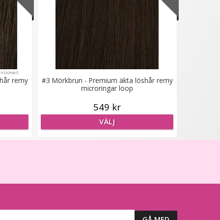
ensioner)
shår remy
#3 Mörkbrun - Premium äkta löshår remy
microringar loop
549 kr
VÄLJ