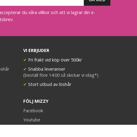
epterar du våra villkor och att vi lagrar din e-
tsbrev.
VI ERBJUDER
✔
Fri frakt vid köp över 500kr
öshår
✔
Snabba leveranser
(beställ före 14:00 så skickar vi idag*)
✔
Stort utbud av löshår
FÖLJ MIZZY
Facebook
Youtube
Instagram