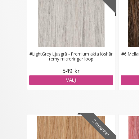
#LightGrey Ljusgrå - Premium äkta löshår
#6 Mella
remy microringar loop
549 kr
VÄLJ
2 varianter