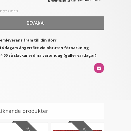
Kontrollera att du valt rätt!
i lager: Okänt)
★
★
★
★
★
★
★
★
★
★
(5
(1
BEVAKA
izzy Tangler brush - Blå
Hårkrans rosor till
recensioner)
recensioner)
Midsommar
99 kr
79 kr
hemleverans fram till din dörr
149 kr
d 14 dagars ångerrätt vid obruten förpackning
LÄGG I VARUKORG
VÄLJ
4:00 så skickar vi dina varor idag (gäller vardagar)
Liknande produkter