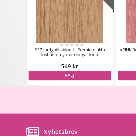
★
★
★
★
★
#27 Jordgubbsblond - Premium äkta
#PINK R
löshår remy microringar loop
549 kr
VÄLJ
Nyhetsbrev