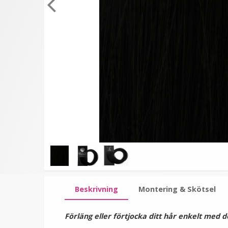
★
★
★
★
★
Platt tång för isättning av
Rundad tång för isättni
microringar - Svart
av microringar - Svart
199 kr
149 kr
249 kr
249 kr
LÄGG I VARUKORG
LÄGG I VARUKORG
Beskrivning
Montering & Skötsel
Förläng eller förtjocka ditt hår enkelt med d