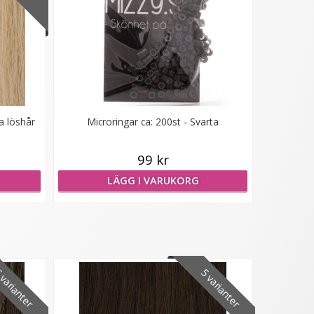
a löshår
Microringar ca: 200st - Svarta
99 kr
LÄGG I VARUKORG
varianter
5 varianter