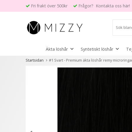
Fri frakt över 500kr
Frågor? Kontakta oss här!
Äkta löshår
Syntetiskt löshår
Te
Startsidan
#1 Svart - Premium äkta löshår remy microringar
Andra kunder köpte även
- 20%
- 40%