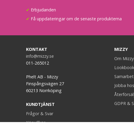
✔
Erbjudanden
✔
Få uppdateringar om de senaste produkterna
KONTAKT
MIZZY
info@mizzy.se
Om Mizzy
011-265012
Lookboo
Samarbet
Phelt AB - Mizzy
Finspångsvägen 27
Jobba hos
60213 Norrköping
Återförsäl
GDPR & S
KUNDTJÄNST
Frågor & Svar
Köpvillkor
Retur & Ånger