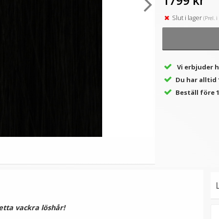
1799 kr
Slut i lager
(Prel. 
★
★
★
★
★
★
★
★
★
★
(2
ng
Mizzy Tangler brush -
#16 Ljusbrun - Original
M
recensioner)
Zebramönster rosa
äkta löshår remy
nagelslingor
99 kr
189 kr
Vi erbjuder 
Du har allti
LÄGG I VARUKORG
VÄLJ
Beställ före 1
etta vackra löshår!