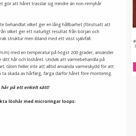
et gör att håret trasslar sig mindre än non-remyhår
te behandlat vilket ger en lång hållbarhet (förutsatt att
rån vilket ger ett naturligt resultat från början och
 rak struktur men ibland med ett visst självfall.
#
ön m.m) med en temperatur på högst 200 grader, använder
 ditt hår och löshåret. Undvik att värmebehandla på
t. Glöm heller inte att alltid använda värmeskydd för att
n ta skada av hårfärg, färga därför håret före montering.
t hår på ett enkelt sätt!
äkta löshår med microringar loops: