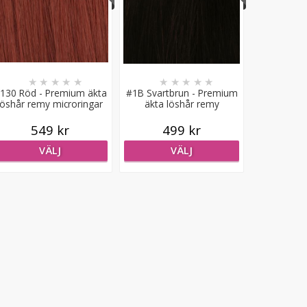
★
★
★
★
★
★
★
★
★
★
130 Röd - Premium äkta
#1B Svartbrun - Premium
löshår remy microringar
äkta löshår remy
loop
microringar loop
549 kr
499 kr
VÄLJ
VÄLJ