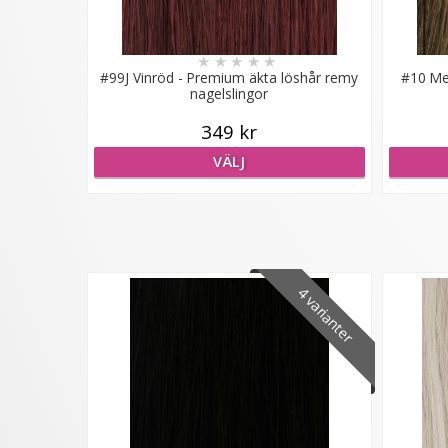
★
★
★
★
★
#99J Vinröd - Premium äkta löshår remy
#10 Me
nagelslingor
349 kr
VÄLJ
4 varianter