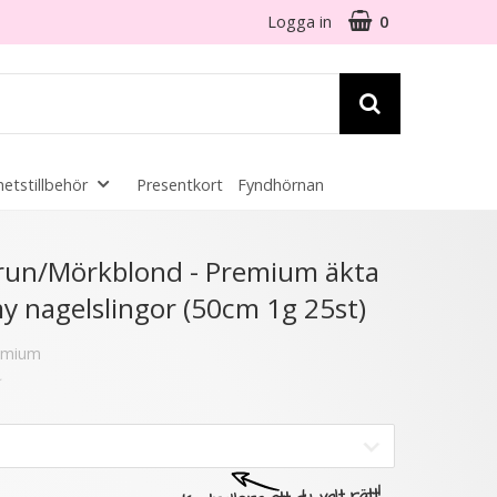
Logga in
0
etstillbehör
Presentkort
Fyndhörnan
☓
run/Mörkblond - Premium äkta
y nagelslingor (50cm 1g 25st)
remium
- 20%
★