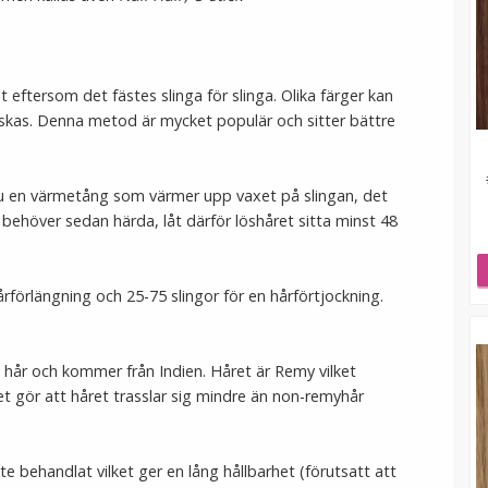
t eftersom det fästes slinga för slinga. Olika färger kan
nskas. Denna metod är mycket populär och sitter bättre
du en värmetång som värmer upp vaxet på slingan, det
t behöver sedan härda, låt därför löshåret sitta minst 48
årförlängning och 25-75 slingor för en hårförtjockning.
gt hår och kommer från Indien. Håret är Remy vilket
et gör att håret trasslar sig mindre än non-remyhår
te behandlat vilket ger en lång hållbarhet (förutsatt att