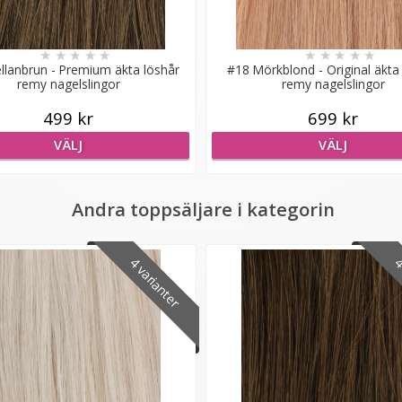
★
★
★
★
★
★
★
★
★
★
llanbrun - Premium äkta löshår
#18 Mörkblond - Original äkta
remy nagelslingor
remy nagelslingor
499 kr
699 kr
VÄLJ
VÄLJ
Andra toppsäljare i kategorin
4 varianter
4 