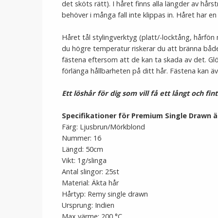
det sköts rätt). I håret finns alla längder av hårst
behöver i många fall inte klippas in. Håret har en
Håret tål stylingverktyg (platt/-locktång, hårf
du högre temperatur riskerar du att bränna både
fästena eftersom att de kan ta skada av det. Glö
förlänga hållbarheten på ditt hår. Fästena kan ä
Ett löshår för dig som vill få ett långt och fin
Specifikationer för Premium Single Drawn ä
Färg: Ljusbrun/Mörkblond
Nummer: 16
Längd: 50cm
Vikt: 1g/slinga
Antal slingor: 25st
Material: Äkta hår
Hårtyp: Remy single drawn
Ursprung: Indien
Max värme: 200 °C