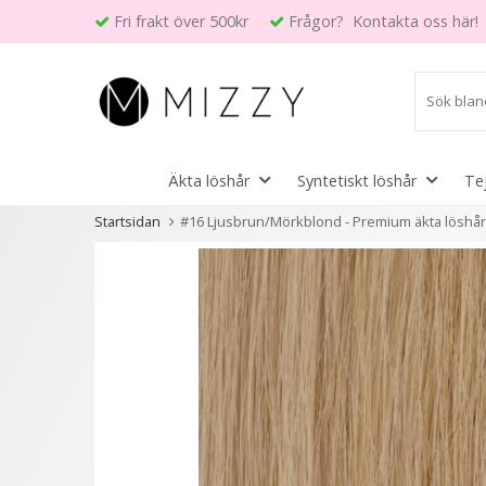
Fri frakt över 500kr
Frågor? Kontakta oss här!
Äkta löshår
Syntetiskt löshår
Te
Startsidan
#16 Ljusbrun/Mörkblond - Premium äkta löshår 
Andra kunder köpte även
6 varianter
6 variant