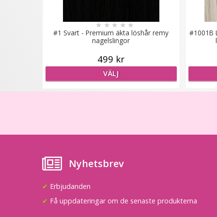
★
★
★
★
★
#1 Svart - Premium äkta löshår remy
#1001B L
nagelslingor
499 kr
VÄLJ
Nyhetsbrev
✔
Erbjudanden
✔
Få uppdateringar om de senaste produkterna