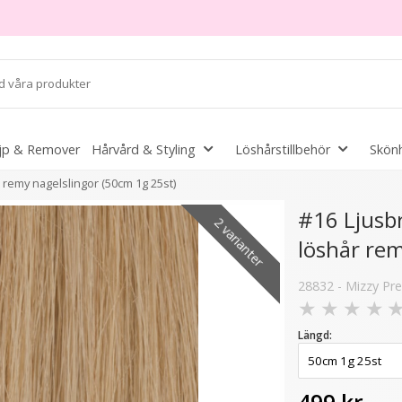
jp & Remover
Hårvård & Styling
Löshårstillbehör
Skönh
remy nagelslingor (50cm 1g 25st)
#16 Ljusb
2 varianter
löshår rem
er
28832 - Mizzy P
- 40%
★
★
★
★
Längd: