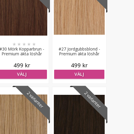
★
★
★
★
★
#30 Mörk Kopparbrun -
#27 Jordgubbsblond -
Premium äkta löshår
Premium äkta löshår
remy nagelslingor
remy nagelslingor
499 kr
499 kr
VÄLJ
VÄLJ
2 varianter
2 varianter