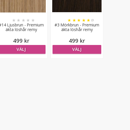
★
★
★
★
★
★
★
★
★
★
(3
#14 Ljusbrun - Premium
#3 Mörkbrun - Premium
recensioner)
äkta löshår remy
äkta löshår remy
nagelslingor
nagelslingor
499 kr
499 kr
VÄLJ
VÄLJ