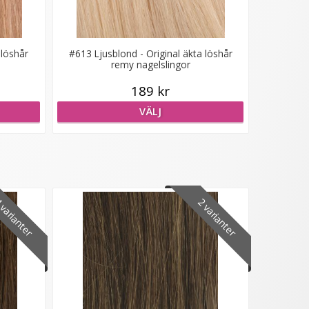
 löshår
#613 Ljusblond - Original äkta löshår
remy nagelslingor
189 kr
VÄLJ
varianter
2 varianter