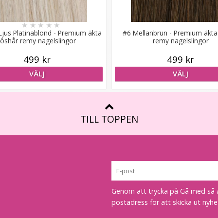
★
★
★
★
★
jus Platinablond - Premium äkta
#6 Mellanbrun - Premium äkta
löshår remy nagelslingor
remy nagelslingor
499 kr
499 kr
VÄLJ
VÄLJ
TILL TOPPEN
Genom att trycka på Gå med så acc
postadress för att skicka ut nyhe