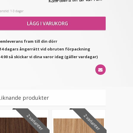
Kontrollera att du valt rätt!
nstid: 1-3 dagar
★
★
★
★
★
★
★
★
★
★
(2
LÄGG I VARUKORG
latt tång för isättning av
Mizzy Tangler brush -
recensioner)
microringar - Svart
Leopardmönster rosa
199 kr
99 kr
hemleverans fram till din dörr
249 kr
d 14 dagars ångerrätt vid obruten förpackning
LÄGG I VARUKORG
LÄGG I VARUKORG
4:00 så skickar vi dina varor idag (gäller vardagar)
Liknande produkter
2 varianter
2 varianter