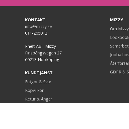
KONTAKT
MIZZY
info@mizzy.se
Om Mizzy
011-265012
Lookboo
Samarbet
Phelt AB - Mizzy
Finspångsvägen 27
Jobba hos
60213 Norrköping
Återförsäl
GDPR & S
KUNDTJÄNST
Frågor & Svar
Köpvillkor
Retur & Ånger
Kontakt