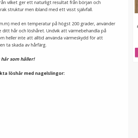
rån vilket ger ett naturligt resultat från början och
 rak struktur men ibland med ett visst självfall.
ön m.m) med en temperatur på högst 200 grader, använder
 ditt hår och löshåret. Undvik att värmebehandla på
m heller inte att alltid använda värmeskydd för att
ven ta skada av hårfärg.
t hår som håller!
kta löshår med nagelslingor: