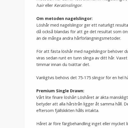
hair
eller
Keratinslingor
.
Om metoden nagelslingor:
Löshår med nagelslingor ger ett naturligt resulta
då också blandas för att ge det resultat som ö
än de många andra hårförlängningsmetoder.
För att fästa löshår med nagelslingor behöver 
viras sedan runt en tunn slinga av ditt hår. Vaxe
timmar innan du tvättar det.
Vanligtvis behövs det 75-175 slingor för en hel h
Premium Single Drawn:
Vårt lite finare löshår! Löshåret är äkta mänskli
betyder att alla hårstrån ligger åt samma håll. D
eftersom fjällskikten hålls intakta.
Håret är före färgbehandling inget eller mycket li