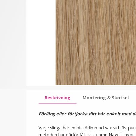
★
★
★
★
★
★
★
★
★
★
#16 Ljusbrun - Original
#6 Mellanbrun - Origina
äkta löshår remy
äkta löshår remy
nagelslingor
nagelslingor
189 kr
189 kr
VÄLJ
VÄLJ
Beskrivning
Montering & Skötsel
Förläng eller förtjocka ditt hår enkelt med d
Varje slinga har en bit förlimmad vax vid fästp
metoden har därför fått sitt namn Nagelslingor,