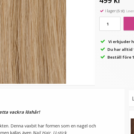
499 kr
I lager (6 st)
Levera
★
★
★
★
★
(1
l
Rundad tång för isättning
Mizzy Tangler brush - Rosa
P
recensioner)
av microringar - Svart
149 kr
99 kr
Vi erbjuder 
249 kr
Du har allti
LÄGG I VARUKORG
LÄGG I VARUKORG
Beställ före 1
etta vackra löshår!
unkten. Denna vaxbit har formen som en nagel och
 men kallas även
Nail Hair, U-stick