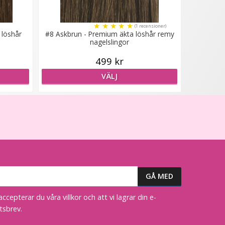
★
★
★
★
★
(1 recensioner)
 löshår
#8 Askbrun - Premium äkta löshår remy
nagelslingor
499 kr
VÄLJ
epterar du våra villkor och att vi lagrar din e-
tsbrev.