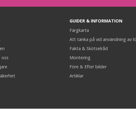
GUIDER & INFORMATION
Färgkarta
k
Att tänka på vid användning av l
en
Fakta & Skötselråd
 oss
Montering
jare
Före & Efter bilder
äkerhet
Artiklar
Trygg betalning & snabba leveranser!