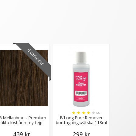
6 varianter
★
★
★
★
★
(20
6 Mellanbrun - Premium
B´Long Pure Remover
recensioner)
äkta löshår remy tejp
borttagningsvätska 118ml
439 kr
299 kr