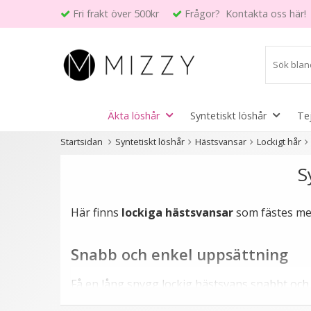
Fri frakt över 500kr
Frågor? Kontakta oss här!
Äkta löshår
Syntetiskt löshår
Te
Startsidan
Syntetiskt löshår
Hästsvansar
Lockigt hår
S
Här finns
lockiga hästsvansar
som fästes me
Snabb och enkel uppsättning
Få en lång snygg lockig hästsvans snabbt och 
löshårsvansen ner i din uppsättning. Vira se