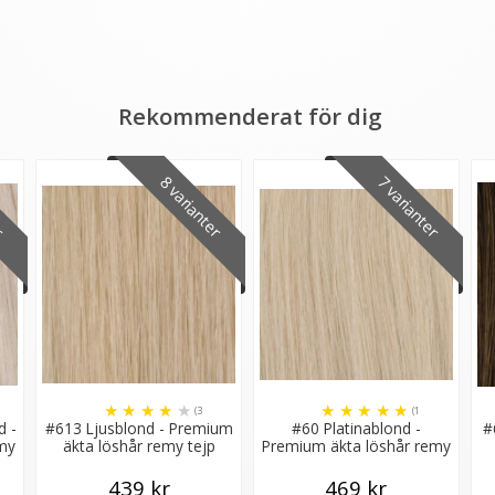
Rekommenderat för dig
er
8 varianter
7 varianter
★
★
★
★
★
★
★
★
★
★
(3
(1
d -
#613 Ljusblond - Premium
#60 Platinablond -
#
recensioner)
recensioner)
emy
äkta löshår remy tejp
Premium äkta löshår remy
tejp
439 kr
469 kr