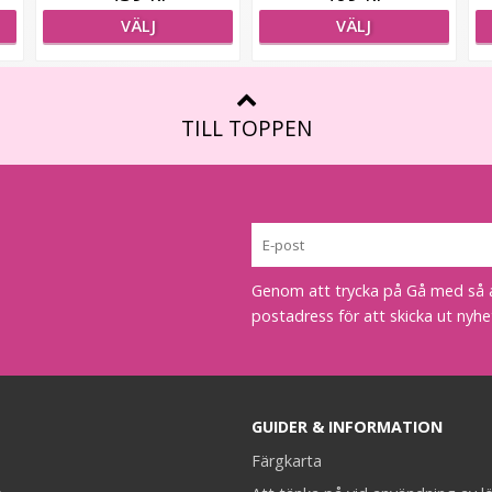
VÄLJ
VÄLJ
TILL TOPPEN
Genom att trycka på Gå med så acc
postadress för att skicka ut nyhe
GUIDER & INFORMATION
Färgkarta