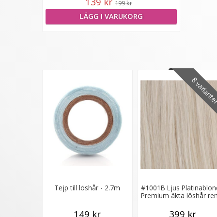
139 kr
199 kr
LÄGG I VARUKORG
8 variant
Tejp till löshår - 2.7m
#1001B Ljus Platinablon
Premium äkta löshår r
tejp
149 kr
399 kr