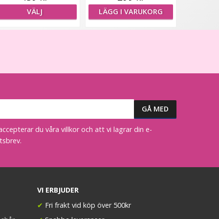
VÄLJ
LÄGG I VARUKORG
epterar du våra villkor och att vi lagrar din e-
tsbrev.
VI ERBJUDER
✔
Fri frakt vid köp över 500kr