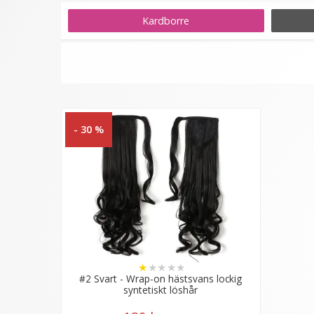
hästsvansen, detta moment kan kräva en hårnål
Kardborre
Skonsam metod för nybörjare
En enkel skonsam metod för dig som vill prova 
på både ditt hår och löshåret.
- 30 %
Matcha rätt hårfärg
Tänk på att matcha håret längre in på huvudet
uppsatt och bör därför inte matchas med topp
Kom ihåg att borsta igenom håret minst morgon
★
★
★
★
★
#2 Svart - Wrap-on hästsvans lockig
syntetiskt löshår