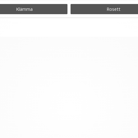
 för att hålla håret på plats.
Klämma
Rosett
löshår för första gången eller bara vill ha det i någon gång
 och inte topparna då de ofta har en ljusare ton än övriga 
arna som inte syns.
 och kväll för att undvika onödigt trassel och tovor.