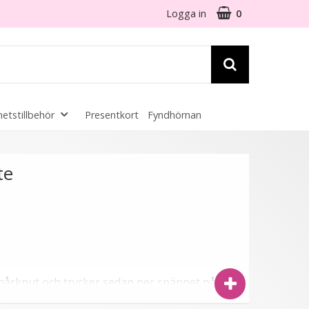
Logga in
0
etstillbehör
Presentkort
Fyndhörnan
te
r hårknut och trycker sedan ner spännet på
 med att gömma sista biten hår i