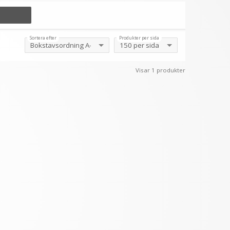
Sortera efter
Produkter per sida
 ibland. Sov aldrig med hästsvansen, det sliter
Visar 1 produkter
håret. Hästsvansen monteras när ditt hår är