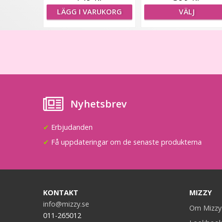
LÄGG I VARUKORG
VÄLJ
Nyhetsbrev
✔
Erbjudanden
✔
Få uppdateringar om de senaste produkterna
KONTAKT
MIZZY
info@mizzy.se
Om Mizzy
011-265012