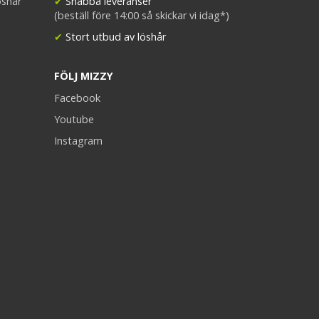
öshår
✔
Snabba leveranser
(beställ före 14:00 så skickar vi idag*)
✔
Stort utbud av löshår
FÖLJ MIZZY
Facebook
Youtube
Instagram