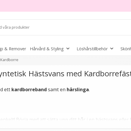
jp & Remover
Hårvård & Styling
Löshårstillbehör
Skönh
Kardborre
yntetisk Hästsvans med Kardborrefäs
d ett
kardborreband
samt en
hårslinga
.
enkelt! Börja med att sätta upp ditt hår i en hästsvans elle
dan slingan med kardborreband runt hästsvansen och avsluta