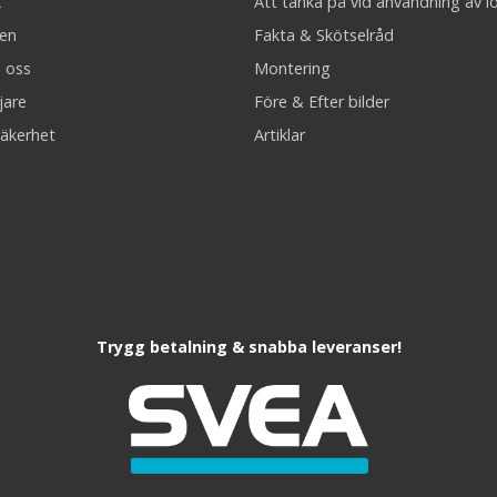
k
Att tänka på vid användning av l
en
Fakta & Skötselråd
 oss
Montering
jare
Före & Efter bilder
äkerhet
Artiklar
Trygg betalning & snabba leveranser!