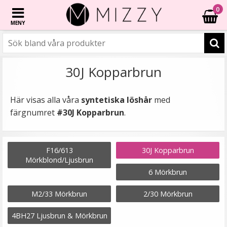
0
MENY
30J Kopparbrun
Här visas alla våra
syntetiska löshår
med
färgnumret
#30J Kopparbrun
.
F16/613
30J Kopparbrun
Mörkblond/Ljusbrun
6 Mörkbrun
M2/33 Mörkbrun
2/30 Mörkbrun
4BH27 Ljusbrun & Mörkbrun