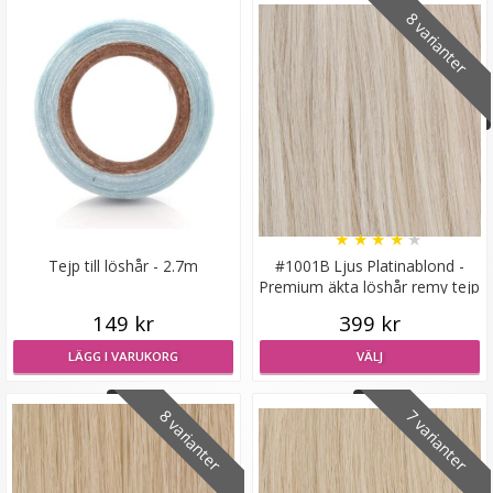
8 varianter
★
★
★
★
★
Tejp till löshår - 2.7m
#1001B Ljus Platinablond -
Premium äkta löshår remy tejp
149 kr
399 kr
LÄGG I VARUKORG
VÄLJ
8 varianter
7 varianter