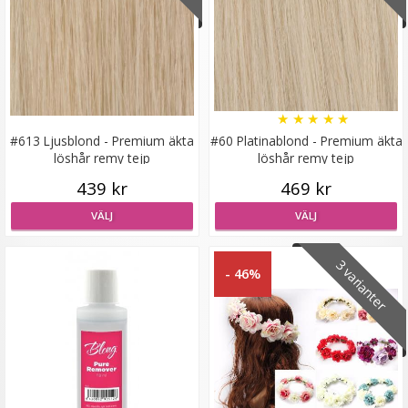
★
★
★
★
★
#613 Ljusblond - Premium äkta
#60 Platinablond - Premium äkta
löshår remy tejp
löshår remy tejp
439 kr
469 kr
VÄLJ
VÄLJ
3 varianter
- 46%