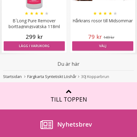
★
★
★
★
★
★
★
★
★
★
B´Long Pure Remover
Hårkrans rosor till Midsommar
borttagningsvätska 118ml
299 kr
79 kr
149 kr
LÄGG I VARUKORG
VÄLJ
Du är här
Startsidan
Färgkarta Syntetiskt Löshår
30J Kopparbrun
TILL TOPPEN
Nyhetsbrev