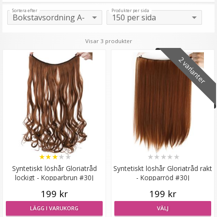
Sortera efter
Produkter per sida
Visar 3 produkter
2 varianter
★
★
★
★
★
★
★
★
★
★
Syntetiskt löshår Gloriatråd
Syntetiskt löshår Gloriatråd rakt
lockigt - Kopparbrun #30J
- Kopparröd #30J
199 kr
199 kr
LÄGG I VARUKORG
VÄLJ