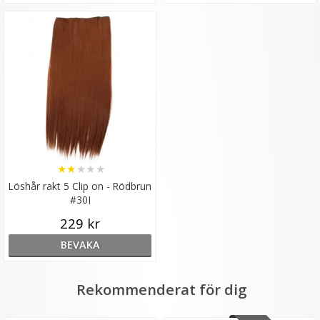
★
★
★
★
★
Löshår rakt 5 Clip on - Rödbrun
#30J
229 kr
BEVAKA
Rekommenderat för dig