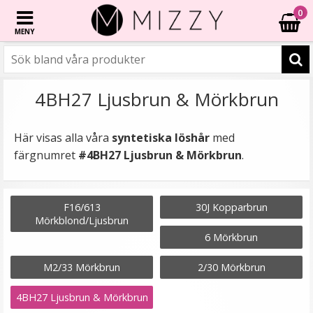
0
MENY
4BH27 Ljusbrun & Mörkbrun
Här visas alla våra
syntetiska löshår
med
färgnumret
#4BH27 Ljusbrun & Mörkbrun
.
F16/613
30J Kopparbrun
Mörkblond/Ljusbrun
6 Mörkbrun
M2/33 Mörkbrun
2/30 Mörkbrun
4BH27 Ljusbrun & Mörkbrun