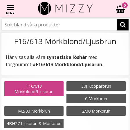
0
MENY
F16/613 Mörkblond/Ljusbrun
Här visas alla våra
syntetiska löshår
med
färgnumret
#F16/613 Mörkblond/Ljusbrun
.
F16/613
30J Kopparbrun
Mörkblond/Ljusbrun
6 Mörkbrun
M2/33 Mörkbrun
2/30 Mörkbrun
4BH27 Ljusbrun & Mörkbrun